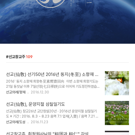
선교창교주
109
선교(仙敎) 선기50년 2016년 동지(冬至) 소향재 회
향
2016' 동지 소향재 회향冬至素嚮齋回向 이번 소향재 회향기도는
21일 동짓날 이후 7일선정(七日禪靜)으로 이어져 기도정진하였습
니다. 환기9213년 선기50년 선교창교26년 교단창설20년 2016
선교의례/향재
2016.12.30
년 일년간의 선교종사를 회향하면서...대한민국 국민 모두의 가슴에 가
득한 슬픔과 절망... 억울함과 분노를... 무엇으로 갈무리하고 무엇으
선교(仙敎), 운양지절 삼칠일기도
로 승화해야 할것인가... 기도올리며, 다시 기도 올리며...이번 2016년
선교(仙敎) 창교26년 교단창설20년 · 2016년 운양지절 삼칠일기
동지 소향재는 예년에 비해 회향일이 많이 늦었습니다.가슴 깊은 곳에
도 ※ 기간 : 2016. 8.3 ~ 8.23 음력 7.1 입재(入齋) / 음력 7.21 회
응어리져 풀어내야할 생각과 정화해야 할 일들과 다시 희망으로 안배
향(回向) ※ 장소 : 순천 승주 본주교당 ※ 시간 : 매일 새벽 5시 본주교
선교의례/도성
2016.11.23
해야 할 일들이어느 해보다 절실하고 다사다난했던 한 해였기 때문입
당 유리광명전​ * 운양지절을 맞이하여 음력 초하루부터 삼칠일 기도를
니다.민족종교의 현실과 대한민국의 현실이 다르지 않아서 너무나 뼈
합니다. 음력 7월 운양지절의 삼칠일기도는 선교(仙敎)의 고유의례
져리게 사무쳐서동지 소향재 회향기도를..
선교창교주, 취정원사님의 "桓因과 桓仁" 강설