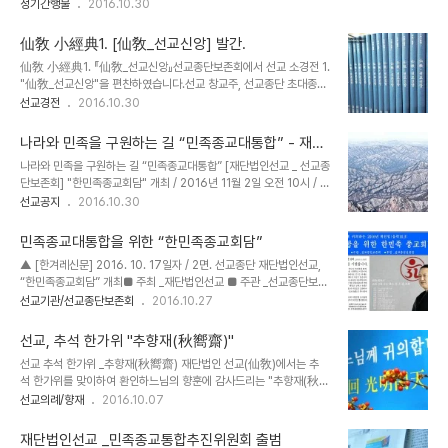
신앙하는 천손민족이 추구하는 민족종교는흩어져 하나가 되지 못하는 힘없는 민족종교가 아
정기간행물
2016.10.30
천지인합일사상연구소 안창범 교수, 국조단군봉안회 김호웅 전 회장,
니라,오로지 환인상제를 신앙하는 한민족 하느님사상의 실현입니다.일만년 역사의 하느님사
대종교 이판암 대선사 등 6개 종단의 관련자가 참석한 가운데 한민족
상은 1997년 정축년선교환인집부회 취정원사께서 선교를 창교하심으로써 부활되었습니
하느님 사상의 부활과 나라와 민족의 안위..
仙敎 小經典1. [仙敎_선교신앙] 발간.
다.선교(仙敎)는 모든 민족종교인과 만백성이 환인하느님께 귀의하여 내 안의 환인하느님
仙敎 小經典1. 『仙敎_선교신앙』선교종단보존회에서 선교 소경전 1.
의 씨앗을 발견하여 신성을 회복하고천지인합일을 이루는 것을 궁극의 목표로 합니다.▼
"仙敎_선교신앙"을 편찬하였습니다.선교 창교주, 선교종단 초대종정
[仙敎] 17호. 내용 미리보기5. 민족의 신성회복과 민족종교의 대통합의 기원9. "한민족
이신 취정원사(聚正元師)님의 저서(著書)와 그 간의 "선교仙敎" 정
선교경전
2016.10.30
종교회담" 개최15. ..
기간행물의 내용을 모아서선교경전의 편찬작업을 시작했습니다. 선교
대중포교를 위한 소경전 중 첫번째 소경전(小經典)입니다.선교창교
나라와 민족을 구원하는 길 “민족종교대통합” - 재단
주 박광의 취정원사님 원저 ㅣ 선교종단보존회 편찬 ㅣ 선가서림 출판
법인 선교 창교25주년 선교종사
나라와 민족을 구원하는 길 “민족종교대통합” [재단법인선교 _ 선교종
ㅣ 2016.10.1. 仙敎 _ 선교신앙 한민족고유종교 선교(仙敎),환인하
단보존회] "한민족종교회담" 개최 / 2016년 11월 2일 오전 10시 / 세
느님을 신앙하는 천손신앙(天孫信仰) 입니다.환인하느님을 바르게
종문화회관 예인홀 현재 대한민국은 극심한 혼란과 절망에 빠져 나라
선교공지
2016.10.30
섬기고선교를 보존하여 포덕교화(布德敎化)하는 선교신앙,재단법인
의 근간이 흔들리고, 세간에는 여러 가의 이변이 발생하고 있습니다.
선교와 선교종단보존회에서 이끌어 갑니다.이 책에 실린 하늘의 말씀
극악한 범죄와 패륜, 지진 홍수 등의 자연재해가 끊이지 않고 있습니
을 읽는모든 선제(仙弟)들과 함께 일심정회(一心正回)..
민족종교대통합을 위한 “한민족종교회담”
다. 인간의 존재가치는 말살되고, 재물과 권력만이 사회가 추구하는 모
▲ [한겨레신문] 2016. 10. 17일자 / 2면. 선교종단 재단법인선교,
든 것이 되었습니다. 대한민국 국민의 반이 종교인이며, 종교인 중 백
“한민족종교회담” 개최■ 주최 _재단법인선교 ■ 주관 _선교종단보존
에 아흔아홉은 외래 종교를 신앙하고 있습니다. 외래 종교인구가 절대
회 ■ 후원 _선교총림선림원 행사명 : 민족종교대통합을 위한 한민족
선교기관/선교종단보존회
2016.10.27
다수를 차지하고 있음에도 이토록 세상이 어지러운 것은 외래종교로
종교회담일 시 : 환기9213년 "개천일" / 2016. 11. 2. 수요일. 오전
는 민족을 구원할 수 없음을 여실히 보여주는 일입니다. “원수불구근
10시장 소 : 세종문화회관 예인홀주 최 : 재단법인선교주 관 ; 선교종
화(遠水不救近火)” ..
선교, 추석 한가위 "추향재(秋嚮齋)"
단보존회후 원 : 선교총림선림원※ [민족종교대통합을 위한 한민족종
선교 추석 한가위 _추향재(秋嚮齋) 재단법인 선교(仙敎)에서는 추
교회담] 참가신청서 ▶ 한민족종교회담신청서.hwp[ 재단법인선교 _
석 한가위를 맞이하여 환인하느님의 향훈에 감사드리는 "추향재(秋
선교종단보존회 ] 2016년 11월 2일 -- 재단법인선교는 세종문화회
嚮齋)" 를 올립니다. 추향재는 일년 다섯번의 선교향재 중 음력 8.15
선교의례/향재
2016.10.07
관 예인홀에서 환기(桓紀) 9213년 음력 개천절 기념행사를 개최합
일에 올리는 가을향재로 오곡백과가 무르익는 가을날, 결실의 기쁨
니다. 환인·환웅..
이 하늘의 은혜에서 비롯되었음을 알아 하늘에 올리는 가을천제(天
재단법인선교 _민족종교통합추진위원회 출범