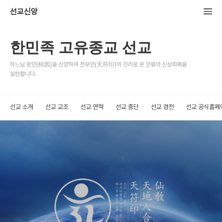
선교신앙
한민족 고유종교 선교
하느님 환인(桓因)을 신앙하며 천부인(天符印)의 진리로 온 인류의 신성회복을
실현합니다.
선교 소개
선교 교조
선교 연혁
선교 종단
선교 경전
선교 공식홈페