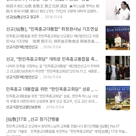
로써, 기도기간 중에 칠월칠석과 백중, 증복재신일이 들어있습니다. 단
桓因과 桓仁仙敎 創敎主 聚正元師 講說 ▲하느님을 뜻하는 桓
순한 의미로는 인간의 복록과 수명을 주관하시는북두칠성께서 환인하
因과 환국시대를 열으신 桓仁(1代~7代)의 구분에 대하여 강설하시
느님의 교유를 받아 세상을 주관하시는 시기라고 하겠습니다. 즉 "칠
는 취정원사님.(20161102세종문화회관예인홀) 桓因과 桓仁 _
선교(仙敎)/선교 창교주
2016.11.04
석에 자손을 치성" 하고 "백중에 조상을 천도" 하고, 다시 칠일기도를
선교 창교주 취정원사 著書. 선교경전 [天地人合一仙敎] 에 실
올린 후에 복을 비는 아름다운 신앙의례입니다.* 선교(仙敎)에서는..
린 내용. (아래 내용에 대한 저작권은 재단법인선교에 있습니다.) 환인
선교(仙敎), "민족종교대통합" 취정원사님 기조연설
桓因과 환인桓仁은 시대적 존재지위가 다름을 이해할 필요가 있다.
민족종교대통합을 위한 한민족종교회담 선교종단 재단법인선교 취정
우리가 하느님으로 섬기는 환인상제桓因上帝께서는 상천궁극위上
원사님 기조연설 陰曆 開天日, 韓民族宗敎會談 開催意義 _
天窮極位 최고신最高神이시며 천제天帝이시며, 환인 - 환웅 - 단
仙敎宗團 財團法人仙敎 宗正 朴光義 聚正元師 基調演說 환
선교기관/재단법인선교
2016.11.04
군 으로 이어지는 계보系譜에 있어서의 환인은 어질 인仁 자字를 쓰
기 9213년 시월상달 개천일을 맞아 이 자리에 참석해주신 민족종교
는 환인桓仁이시다. 즉 환인상제桓因上帝께서는 태초太初에 세상
인 선·후배님들께 깊은 감사의 인사를 드립니다. 본인은 환인상제(桓
만물을 창조하시고 스스로 우주의 원리로써 존재하시는 조화본령造
선교, "한민족종교회담" 개최로 민족종교통합을 촉구
因上帝)를 경외하는 아버지로 섬기는 “선교환인집부회(仙敎桓因
化本令이요, 환인..
하다.
나라와 민족을 구원하는 길 “민족종교대통합” 재단법인선교가 주최하
慹父會)” 회장으로 선교종단(仙敎宗團)을 이끌고 있는 박 광의(朴
고 선교종단보존회가 주관한 “한민족종교회담”(2016.11.2. 세종문화
光義) 원사(元師)입니다. 금일의 한민족종교회담은 상천궁극위(上
회관 예인홀)에서 선교 교단 교조이시며 선교종단의 초대종정 박광의
선교기관/재단법인선교
2016.11.04
天窮極位)에 계시는 환인상제의 교유(敎喩)를 받든 것입니다. 환인
(朴光義) 취정원사(聚正元師)께서는 나라와 민족을 구원하기 위한
상제께서는, “생무생의 모든 것이 근원으로 회귀하는 귀원일체환시시
“민족종교통합”을 촉구 하였습니다. 선교 창교주 취정원사께서는 “원
정회(正回)의 때에 달하였으니, 민족종교를 하나로 통합하여 한민족
민족종교 대통합을 위한 “한민족종교회담” 성료 _ 한
수불구근화(遠水不救近火), 먼 바다의 물로는 가까이의 불을 끌 수
을 구원하고 나..
민족 고유종교 선교
민족종교대통합을 위한 “한민족종교회담” 성료_ 한민족 하느님 사상
없다. 대한민국의 혼란은 외래의 어떤 종교도 아닌 대한민국 민족종교
의 부활과 대한민국의 신성회복 결의 선교 창교주, 선교 교단 초대 종
의 대통합으로만 바로잡을 수 있는 것이다.” 라고 설파하셨습니다. 환
정 취정원사(聚正元師)님 / 재단법인 선교(仙敎) _"민족종교통합을
선교기관/선교종단보존회
2016.11.04
웅천왕의 개천 이후 六千年이 흘렀고 세상은 지금, 다시 末世에 이르
말하다" 환인(桓因)과 환인(桓仁)의 구분. _ "민족종교통합을 위한
렀습니다.지금 이 순간 이 자리에서 환인상제께서는 “민족종교의 대통
한민족종교회담" 기조연설 (재단법인선교 _ 선교종단보존회) 2016
합으로 다시 한 번 개천하여 한민족을 구원..
[仙敎]17호 _선교 정기간행물
년 11월 2일 오전 10시 세종문화회관 예인홀— 재단법인 선교가 주최
한민족고유종교 선교에서 환인하느님의 교화를 전합니다.정기간행물 [仙敎] No.17
하고 선교종단보존회가 주관하여 개최된 "한민족종교회담"에 선교 창
_2016' 가을호 민족종교대통합을 추진하는 "한민족종교회담" 개최[仙敎] 17호 하늘을
교주(선교종단 초대 종정) 박광의(朴光義) 취정원사(聚正元師)와