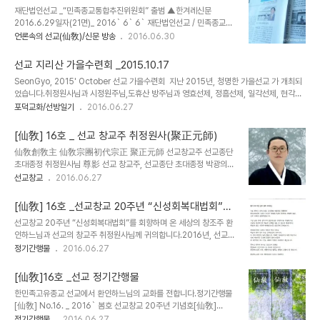
祭)입니다. "향재(嚮齋)"는 환인하느님께서 취정원사님께 "선교창
재단법인선교 _“민족종교통합추진위원회” 출범 ▲한겨레신문
교(仙敎創敎)"의 "의리(意理)"와 함께 교유하신 재단법인 선교(仙
2016.6.29일자(21면)_ 2016` 6` 6` 재단법인선교 / 민족종교통
敎)의 고유의례(固有儀禮)입니다. 2016년 추석은 선교인(仙敎人)
합추진위원회 발족천지인합일선교 천지인일체천교 / 종교와 사상의
언론속의 선교(仙敎)/신문 방송
2016.06.30
에게 의미깊은 날입니다. 선교(仙敎)를 참칭하는 단체로부터 선교(仙
대통합 仙敎와 天敎, 統合의 意義 지난 6월 6일 현충일을 맞이하
敎)를 지켜낸 선제님들의 지극한 정성과 헌신으로 맞이하는 추석이
여, 한민족고유종교 재단법인선교에서는 민족의 혼불을 밝히는 "민족
기 때문입니다. 한민족고유종교 선교종단보존회에서 ..
선교 지리산 가을수련회 _2015.10.17
종교통합추진위원회"를 발족하였다.선교(仙敎), 재단법인 선교는
SeonGyo, 2015' October 선교 가을수련회 지난 2015년, 청명한 가을선교 가 개최되
1991년 선교환인집부회 회장 박광의 취정원사께서 창교하신 민족종
었습니다.취정원사님과 시정원주님,도휴산 방주님과 영효선제, 정흠선제, 일각선제, 현각선
교단체로 1991년에 창교, 1997년에 교단을 창설하여 한민족의 잃어
제, 대정선제, 현진선제..선교가족이 만나 신행에 대한 이야기를 나누고몸과 마음을 비웠습
포덕교화/선방일기
2016.06.27
버린 상고사와 민족의 얼을 회복하는 신성회복과 우리민족의 하느님
니다.서늘한 가을 바람처럼 청신하게 정화되어환인하느님께 귀의하는새로운 '나' 로 거듭났
이신 환인상제를 섬기는 선교신앙을 통해 오로지 중생구제 포덕교화
습니다.먼 길을 한 다름에 달려온 여러 선제님들 모두 고생하셨습니다.속세의 부지런하고 고
에 전념해왔다. 선교(仙敎)는 천지인합일사상을 기반으..
[仙敎] 16호 _ 선교 창교주 취정원사(聚正元師)
단한 삶 가운데에참된 휴식, 온전한 치유가 되는 선교신앙을 희망합니다...() 한민족의 시
仙敎創敎主 仙敎宗團初代宗正 聚正元師 선교창교주 선교종단
조 환인하느님을 신앙하는아름다운 선교신앙 · 가을수련회 가을날, 지리산 중산리 계곡을 스
초대종정 취정원사님 尊影 선교 창교주, 선교종단 초대종정 박광의
쳐 불어오는 바람이 얼마나 청량한지...그날, 지리산 산그림자에 비친 선제들의..
(朴光義) 취정원사(聚正元師)께서는 1991년 선교(仙敎)를 창교하
선교창교
2016.06.27
시고, 선교신앙으로 한민족 신성회복의 혼불을 밝히고 계십니다.
1997년 겨울, 설악산 대청봉에 첫눈이 내리고 대한의 산천이 혹한의
[仙敎] 16호 _선교창교 20주년 “신성회복대법회”를
추위로 얼어붙은 한반도에, 하늘의 모습을 지니고 하늘의 음성으로 말
회향하며
선교창교 20주년 “신성회복대법회”를 회향하며 온 세상의 창조주 환
하는 선인이 홀연히 세상에 나투시었다. 온화하고 푸르른 빛이 선인의
인하느님과 선교의 창교주 취정원사님께 귀의합니다.2016년, 선교창
몸과 눈빛에 서리어 선인이 거동하여 이르는 곳마다 사람이 모이고 하
교 20주년을 감축드리오며 선제 모두, 일심정회합니다...() ※선교(仙
정기간행물
2016.06.27
늘과 땅의 길이 열리어 구도의 교화를 보이시니, 스스로 천지와 합일하
敎) 창교와 교단의 확립 _ 공지 [선교종헌]에 근거하여 2016년은 환
시어 선교환인집부회를 창립하시었다. 상천궁극위에 계시는 환인하느
기9213년 단기4349년 선교창교 26년 선교교단창설 20년 입니
님의 교유와 계시를 받으시어 선교총림선림원의 시정원주님과 합..
[仙敎]16호 _선교 정기간행물
다.선교 교조 박광의(朴光義) 취정원사(聚正元師)께서 창교하신 선
한민족고유종교 선교에서 환인하느님의 교화를 전합니다.정기간행물
교(仙敎)는 귀원일체환시시 1988년에 개천입교(開天立敎)하여,
[仙敎] No.16. _ 2016` 봄호 선교창교 20주년 기념호[仙敎]
1991년 창교, 1997년 선교경전 결집을 통해 교단의 확립을 이루었
no.16CONTENTS _선교창교20주년성명서_신성회복대법회_선교
정기간행물
2016.06.27