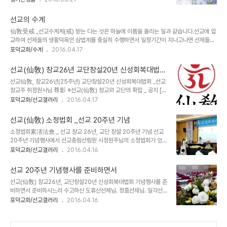
습니다. 선교 교단은 선교최고의결기관 선교환인집부회 종사결의에
창교주_선교수련회_선교성지순례_천지인합일명상센터 ☎ 정기간행
의거, 취정원사님의 「1991년 선교창교 원년」을 선교종헌에 제정반포
물 [仙敎] 무료구독신청 062 _675 _9002 ※선교(仙敎) 창교와
하였습니다. 선교개천(仙敎開天)..
선교의 수계
교단의 확립 _ 공지 [선교종헌]에 근거하여 2016년은 환기9213년
仙敎受戒 _선교수계계(戒) 받는 다는 것은 하늘에 이름을 올리는 일과 같습니다.선교에 입
단기4349년 선교창교 26년 선교교단창설 20년 입니다.선교 교조
교하여 선제들의 생활덕목인 삼법계를 충실히 수행하면서 일정기간이 지나고나면 선제들의
박광의(朴光義) 취정원사(聚正元師)께서 창교하신 선교(仙敎)는
수계식을 올립니다.선교 기본 삼법계와 선호를 받게 됩니다.일심정회하여 스스로를 정화하
포덕교화/수계
2016.04.17
귀원일체환시시 1988년에 개천입교(開天立敎)하여, 1991년 창교,
고 삼가 재계하여 선문에 든 자신의 몸과 마음 속진의 세월을 씻어냅니다.그 후 받게 되는 수
1997년 선교경전 결집을 통해 교단의 확립을 이루었습니다. 선교 교
계는 하늘이름을 받고 다시 태어나는 신성한 의식입니다.세상 태어나 단 한번 할 수 있는 거
단은 선교최고의결기관 ..
선교(仙敎) 창교26년 교단창설20년 신성회복대법회
룩하고 신성한 첫수계의식은 선문에 들어 첫번째 선풍을 입는 것과 같습니다.환인하느님의
_취정원사님 존영
선교仙敎, 창교26년(25주년) 교단창설20년 신성회복대법회 _선교
향훈 아래 우리 선교의 선제님들 항상 수계의 의미를 되새기면서 모두 수행정진하시기 바랍
창교주 취정원사님 尊影 ※선교(仙敎) 창교와 교단의 확립 _ 공지 [선
니다....()_ 바르고 참되고 아름다운 선교신앙(仙敎信仰) 선교 수계선교에 입교하
교종헌]에 근거하여 2016년은 환기9213년 단기4349년 선교창교
포덕교화/선교갤러리
2016.04.17
여 출..
26년 선교교단창설 20년 입니다. 선교 교조 박광의(朴光義) 취정원
사(聚正元師)께서 창교하신 선교(仙敎)는 귀원일체환시시 1988년
선교(仙敎) 소청법회 _선교 20주년 기념
에 개천입교(開天立敎)하여, 1991년 창교, 1997년 선교경전 결집
소청법회素淸法會 _ 선교 창교 26년, 교단 창설 20주년 기념 선교
을 통해 교단의 확립을 이루었습니다. 선교 교단은 선교최고의결기관
20주년 기념행사에서 선교총림선림원 시정원주님의 소청법회가 있었
선교환인집부회 종사결의에 의거, 취정원사님의 「1991년 선교창교
습니다.그동안 수행정진 한 선제들을 선도성모님의 정화수로 씻어주
포덕교화/선교갤러리
2016.04.16
원년」을 선교종헌에 제정반포하였습니다. 1988년 선교개천(仙敎開
시고 천문혈을 열어 주셨습니다.신성회복을 위한 취정원사님의 수향
天) 원년 / 환기9185년 단기4321년 무진년 1991년 선교창교(仙
의식에 앞서 선제님들의 몸과 마음을 정화하여환인하느님의 향훈이
敎創敎)..
선교 20주년 기념행사를 준비하면서
선제들에게 내리기를 기원하여 주셨습니다. 선교총림선림원 시정원주
선교(仙敎) 창교26년, 교단창설20년 신성회복대법회 기념행사를 준
님의 소청법회를 통하여선제들은 새롭게 맑고 깨끗하게 태어났습니
비하면서 준비하시느라 수고하신 도휴산선제님. 정흠선제님. 일각선
다.성모님의 마음으로 선제들을 보우하시는 시정원주님께 엎드려 삼
제님.대정선제님. 현진선제님. 현각선제님. 공진선제님.모두 감사합니
포덕교화/선교갤러리
2016.04.16
배 올립니다.일심정회합니다...() _선제일동. ※선교(仙敎) 창교와 교
다~.축하화환 보내주시고 축사를 써주신 안창범 교수님.여러 님들께
단의 확립 _ 공지 [선교종헌]에 근거하여 2016년은 환기9213년 단
진심으로 감사의 말씀 드립니다.환인하느님 향훈 아래 모두 평안하시
기4349년 선교창교 26년(2..
고 발전이루소서...() ※선교(仙敎) 창교와 교단의 확립 _ 공지 [선교종