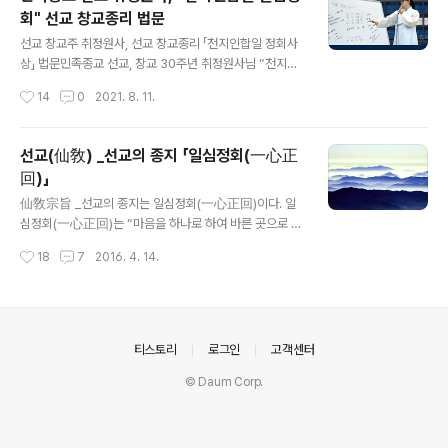
교 창시자 취정원사, 일심 정회 사상』일심정회(一心正
회" 선교 창교종리 법문
回). 선교종지(仙敎宗旨). 선교만법교화(仙敎萬法敎
글 내용
化) 제일교정(第一敎頂) 선교종지(仙敎宗旨) 일심정회
선교 창교주 취정원사, 선교 창교종리 「천지인합일 정회사
(一心正回)는 선교 교조 취정원사(聚正元師)의 선교창
상」 법문민족종교 선교, 창교 30주년 취정원사님 “천지인
교종리(仙敎創敎宗理) 천지인합일 정회사상(天地人合
합일의 정회세상” 특강 진행“천지인합일, 인류가 구현한
작성시간
14
0
2021. 8. 11.
一正回思想)이 집약되어 있다.​ 선교 창교주 취정원사(聚
일체의 교(敎) · 도(道) · 리(理) · 법(法)을 관통하는 불변
正元師)께서 환기9185년..
의 진리 ” _ 선교경전『선교전(仙敎典)』선교 창교종리(宗
理)와 선교종지(宗旨) ※ 선교 취정원사 법문특강 "천지인
선교(仙敎) _선교의 종지 「일심정회(一心正
합일 정회세상" & 언론보도인터뷰365 민족종교 선교 교
回)」
단 취정원사, 법문특강 진행... ‘천지인(天地人) 합일(合
글 내용
一)의 정회세상(正回世上)’ (2021.8.9)https://www.in
仙敎宗旨 _선교의 종지는 일심정회(一心正回)이다. 일
terview365.com/news/articleView.html?idxno=
심정회(一心正回)는 “마음을 하나로 하여 바른 곳으로 돌
98887 민족종교 선교 교단 취정원사, 법문특강 진행...
아간다는 뜻이다.” 이는 한결같은 마음으로 환인상제를 신
작성시간
18
7
2016. 4. 14.
‘천지인(天地人) 합일(合一)의 ..
앙하는 것이요, 환인(桓因) 선교(仙敎) 승선(昇仙)에 귀
의한다는 것이다. 일심정회는 선교의 종리(宗理)를 집약한
종지(宗旨)이며, 선교의 만법교화 제일교정(第一敎頂)이
다. 선교에서는 일심정회로써 천지인합일하여 만법교화하
는 선인(仙人)을 승선(昇仙)이라하며, 승선은 온 우주를
의안내
티스토리
로그인
고객센터
주재하시는 환인하느님의 가이없는 향훈으로 세상을 구원
© Daum Corp.
할 지혜와 원력을 가진다. 일(一)은 창조주 환인하느님이
요, 심(心)은 생명의 근본이요 본성이다, 정(正)은 올바른
수행 궁극의 귀의처를 말함이요, 회(回)는 내 육신 속의 진
아이며 내 안의 환인하느님이요 환인하느님께 온..