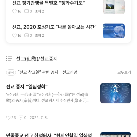
선교 정기간행물 특별호 “정화수기도”
16
0
조회
2
선교, 2020 포성기도 "나를 돌아보는 시간"
16
0
조회
2
선교(仙敎)/선교종지
분류 전체보기
주요 글 목록
“선교 창교일” 관련 공지 _ 선교신앙
모두보기
공지
선교 종지 “일심정회”
글 내용
일심정회 一心正回“일심정회(一心正回)”는 선교(仙
敎)의 종지(宗旨)이다. 선교 창시자 취정원사(聚正元師)
의 선교창교종리(仙敎創敎宗理) 「천지인합일 정회사상
(天地人合一思想)」이 집약되어 있는 선교제일교정(仙
작성시간
23
0
2022. 7. 8.
敎第一敎頂)이다. 민족종교 선교 교단은 창교주 취정원
사의 창교종리가 담긴 “일심정회(一心正回)”를 종지(宗
旨)로, “신성회복(神性回復)”을 교지(敎旨)로 한다. 『선
민족종교 선교 취정원사, "천지인합일 일심정