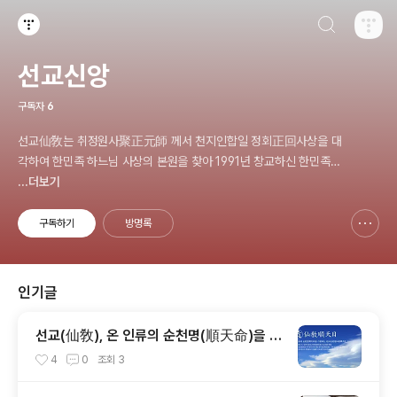
검색하기
티스토리
선교신앙
구독자
6
선교仙敎는 취정원사聚正元師 께서 천지인합일 정회正回사상을 대
각하여 한민족 하느님 사상의 본원을 찾아 1991년 창교하신 한민족
고유 종교 _ 선교仙敎 www.seongyo.kr
...더보기
구독하기
방명록
신고하기 레이어
열기
인기글
선교(仙敎), 온 인류의 순천명(順天命)을 기
원하는 순천일(順天日) 기념법회 / “1.9 인
4
0
조회
3
류의 날” 제정반포