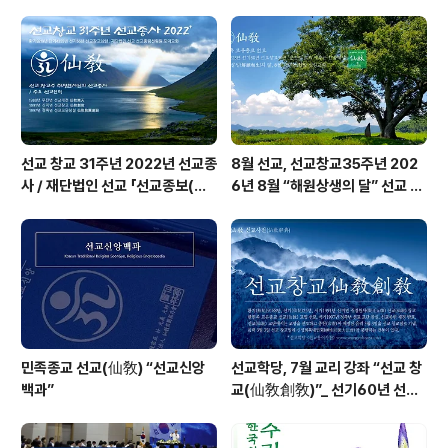
化) 제일교정(第一敎頂) 선교종지(仙敎宗旨) 일심정회
(一心正回)는 선교 교조 취정원사(聚正元師)의 선교창
교종리(仙敎創敎宗理) 천지인합일 정회사상(天地人合
一正回思想)이 집약되어 있다.​ 선교 창교주 취정원사(聚
正元師)께서 환기9185년..
선교 창교 31주년 2022년 선교종
8월 선교, 선교창교35주년 202
사 / 재단법인 선교 「선교종보(仙
6년 8월 “해원상생의 달” 선교 법
敎宗譜)」 편찬
회 및 수행
민족종교 선교(仙敎) “선교신앙
선교학당, 7월 교리 강좌 “선교 창
백과”
교(仙敎創敎)”_ 선기60년 선교
창교36년 열린학당