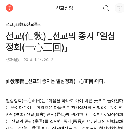
검색하기
선교신앙
티스토리
선교(仙敎)/선교종지
선교(仙敎) _선교의 종지 「일심
정회(一心正回)」
선교仙敎
2016. 4. 14. 20:12
仙敎宗旨 _선교의 종지는 일심정회(一心正回)이다.
일심정회(一心正回)는 “마음을 하나로 하여 바른 곳으로 돌아간다
는 뜻이다.” 이는 한결같은 마음으로 환인상제를 신앙하는 것이요,
환인(桓因) 선교(仙敎) 승선(昇仙)에 귀의한다는 것이다. 일심정회
는 선교의 종리(宗理)를 집약한 종지(宗旨)이며, 선교의 만법교화
제일교정(第一敎頂)이다. 선교에서는 일심정회로써 천지인합일하