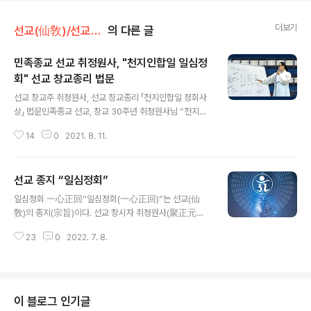
더보기
선교(仙敎)/선교종지
의 다른 글
민족종교 선교 취정원사, "천지인합일 일심정
회" 선교 창교종리 법문
글 내용
선교 창교주 취정원사, 선교 창교종리 「천지인합일 정회사
상」 법문민족종교 선교, 창교 30주년 취정원사님 “천지인
합일의 정회세상” 특강 진행“천지인합일, 인류가 구현한
14
0
2021. 8. 11.
일체의 교(敎) · 도(道) · 리(理) · 법(法)을 관통하는 불변
의 진리 ” _ 선교경전『선교전(仙敎典)』선교 창교종리(宗
理)와 선교종지(宗旨) ※ 선교 취정원사 법문특강 "천지인
선교 종지 “일심정회”
합일 정회세상" & 언론보도인터뷰365 민족종교 선교 교
글 내용
단 취정원사, 법문특강 진행... ‘천지인(天地人) 합일(合
일심정회 一心正回“일심정회(一心正回)”는 선교(仙
一)의 정회세상(正回世上)’ (2021.8.9)https://www.in
敎)의 종지(宗旨)이다. 선교 창시자 취정원사(聚正元師)
terview365.com/news/articleView.html?idxno=
의 선교창교종리(仙敎創敎宗理) 「천지인합일 정회사상
98887 민족종교 선교 교단 취정원사, 법문특강 진행...
23
0
2022. 7. 8.
(天地人合一思想)」이 집약되어 있는 선교제일교정(仙
‘천지인(天地人) 합일(合一)의 ..
敎第一敎頂)이다. 민족종교 선교 교단은 창교주 취정원
사의 창교종리가 담긴 “일심정회(一心正回)”를 종지(宗
旨)로, “신성회복(神性回復)”을 교지(敎旨)로 한다. 『선
교 창시자 취정원사, 일심 정회 사상』일심정회(一心正
이 블로그 인기글
回). 선교종지(仙敎宗旨). 선교만법교화(仙敎萬法敎