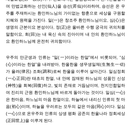
여 만법교화하는 선인(仙人)을 승선(昇仙)이라하며, 승선은 온 우
주를 주재하시는 환인하느님의 가이없는 향훈으로 세상을 구원할
지혜와 원력을 가진다. 일(一)은 창조주 환인하느님이요, 심(心)은
생명의 근본이요 본성이다, 정(正)은 올바른 수행 궁극의 귀의처를
말함이요, 회(回)는 내 육신 속의 진아이며 내 안의 환인하느님이
요 환인하느님께 온전히 귀의함이다.
우주의 만군생과 인류는 “일(一)이라는 한알”에서 비롯되어, “심
(心)이라는 한얼”을 내려받아, 한올한올 생무생일체(生無生一切)
가 율려(律呂) 조화(調和)로써 한울을 이루어 살아간다. 일심정회
(一心正回)란 태초의 한얼, 내 안에 잠재된 하느님의 성품인 신성
(神性)을 회복(回復)하고, 빛의 존재로 거듭남이며, 천지인합일하
여 진리의 근원 환인하느님께 바르게 돌아가는 것이다.​ 일심(一心)
은 한마음, 하느님의 마음 한얼이요, 하늘에서 내리신 인류의 첫 마
음(初心)이며, 하늘을 우러르는 모두의 같은 마음(同心)이다. 일심
(一心)으로 온우주와 인류의 상생 평화 공존의 한울나라 정회세상
(正回世上)을 이루게 된다.