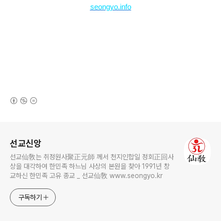
seongyo.info
(새창열림)
로그 정보
선교신앙
선교仙敎는 취정원사聚正元師 께서 천지인합일 정회正回사
상을 대각하여 한민족 하느님 사상의 본원을 찾아 1991년 창
교하신 한민족 고유 종교 _ 선교仙敎 www.seongyo.kr
구독하기