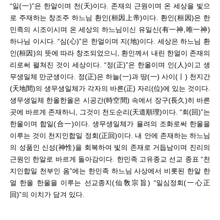
“일(一)”은 한알이며 천(天)이다. 존재의 근원이며 온 세상을 빛으
로 주재하는 창조주 하느님 환인(桓因上帝)이다. 환인(桓因)은 한
민족의 시조이시며 온 세상의 하느님이신 유일신(有一神,唯一神)
하나님 이시다. “심(心)”은 한얼이며 지(地)이다. 세상은 하느님 환
인(桓因)의 뜻에 따라 창조되었으니, 환인께서 내린 한얼이 존재의
리로써 펼쳐진 것이 세상이다. “정(正)”은 한올이며 인(人)이고 생
무생일체 만군생이다. 정(正)은 하늘(一)과 땅(一) 사이(丨) 천지간
(天地間)의 생무생일체가 각자의 바른(正) 자리(位)에 있는 것이다.
생무생일체 한올한올은 시공간(時空間) 속에서 장구(長久)히 바른
곳에 바르게 존재하니, 그것이 천도순리(天道順理)이다. “회(回)”는
한울이며 합일(合一)이다. 생무생일체가 율려의 조화로써 한울을
이루는 것이 천지인합일 정회(正回)이다. 내 안에 존재하는 하느님
의 성품인 신성(神性)을 회복하여 빛의 존재로 거듭남이며 진리의
근원인 한알로 바르게 돌아감이다. 한민족 고유종교 선교 종표 “천
지인합일 천부인 옴”에는 한민족 하느님 사상에서 비롯된 한알 한
얼 한올 한울을 이루는 선교종지(仙敎宗旨) “일심정회(一心正
回)”의 이치가 담겨 있다.