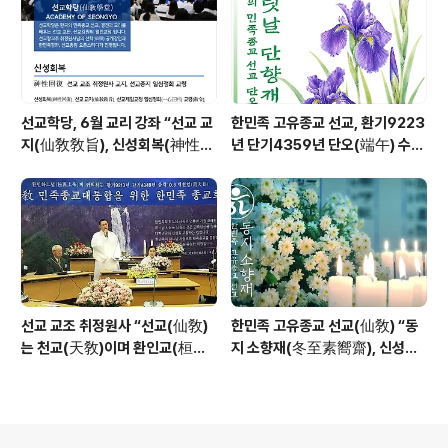
선교학당, 6월 교리 강좌 “선교 교
한민족 고유종교 선교, 환기9223
지(仙敎敎旨), 신성회복(神性回
년 단기4359년 단오(端午) 수릿
復)”_ 선기60년 선교창교36년
날 제천의식 성료 _ 창교주 취정원
열린학당
사님 신성교화법문
선교 교조 취정원사 “선교(仙敎)
한민족 고유종교 선교(仙敎) “동
는 천교(天敎)이며 환인교(桓因
지 소향재(冬至素嚮齋), 신성의
敎)이다” - 「선교학」강론
빛으로 깨어나 신성의 꽃 선화를
꽃피운다”