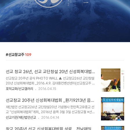
선교창교주
109
선교 창교 26년, 선교 교단창설 20년 신성회복대법회
공식포토월
선교창교 20주년 공식 PHOTO WALL ▲ 선교창교26년 교단창설
20년 신성회복대법회 _2016.4.9. 김대중컨벤션센터(선교창교주 취
정 박광의 원사님 尊影) ▲ "선교 20주년 성명서" _2016.4.9. 김대
포덕교화/선교갤러리
2016.04.15
중컨벤션센터 선교창교 20주년 PHOTO GALLERY 한민족고유종
교 선교(仙敎)Korean Traditional Religion, SeonGyo. ※선교
선교창교 20주년 신성회복대법회 _환기9213년 음력
(仙敎) 창교와 교단의 확립 _ 공지 [선교종헌]에 근거하여 2016년은
3월 3일
재단법인 선교창교26년 교단창설20년 기념행사 한민족고유종교 선
환기9213년 단기4349년 선교창교 26년 선교교단창설 20년 입니
교 “신성회복대법회”개최_ 2016년 음력 3월 3일 선교창교절 ※선교
다.선교 교조 박광의(朴光義) 취정원사(聚正元師)께서 창교하신 선
(仙敎) 창교와 교단의 확립 _ 공지 [선교종헌]에 근거하여 2016년은
선교기관/재단법인선교
2016.04.14
교(仙敎)는 귀원일체환시시 1988년에 개천입교(開天立敎)하여,
환기9213년 단기4349년 선교창교 26년 선교교단창설 20년 입니
1991년 창교, 1997년 선교경전 결집을 통..
다. 선교 교조 박광의(朴光義) 취정원사(聚正元師)께서 창교하신
창교 20주년 선교 신성회복대법회 성료 _ 전남매일