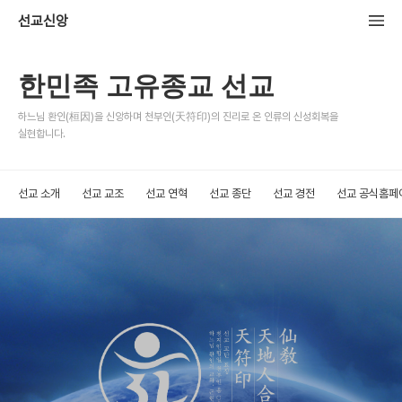
선교신앙
한민족 고유종교 선교
하느님 환인(桓因)을 신앙하며 천부인(天符印)의 진리로 온 인류의 신성회복을
실현합니다.
선교 소개
선교 교조
선교 연혁
선교 종단
선교 경전
선교 공식홈페