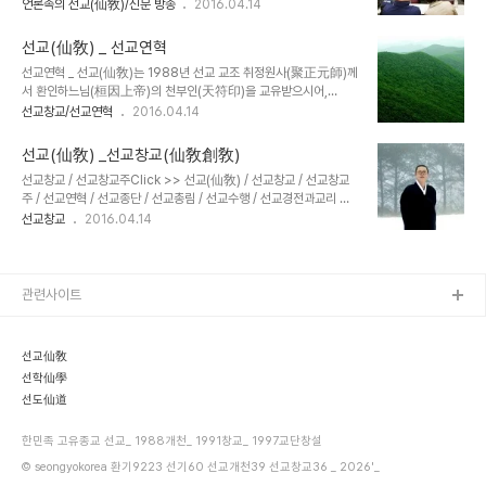
근거하여 2016년은 환기9213년 단기4349년 선교창교 26년 선
언론속의 선교(仙敎)/신문 방송
2016.04.14
창교 이후 한민족 정기회복을 위한 포덕교화 지원사업을 활발히 진행
교교단창설 20년 입니다.선교 교조 박광의(朴光義) 취정원사(聚正
해 왔다. 선교는 이날 창교 20주년을 맞아 한민족고유종교 선교의
元師)께서 창교하신 선교(仙敎)는 귀원일체환시시 1988년에 개천
대..
선교(仙敎) _ 선교연혁
입교(開天立敎)하여, 1991년 창교, 1997년 선교경전 결집을 통해
선교연혁 _ 선교(仙敎)는 1988년 선교 교조 취정원사(聚正元師)께
교단의 확립을 이루었습니다. 선교 교단은 선교최고의결기관 선교환
서 환인하느님(桓因上帝)의 천부인(天符印)을 교유받으시어,
인집부회 종사결의에 의거, 취정원사님의 「1991년 선교창교 원년」을
1991년 「한민족 고유종교 선교」로 창교, 1997년 교단이 창설된 이
선교창교/선교연혁
2016.04.14
선교종헌에 제정반포하였습니다. 선교개천(仙敎開天) 원년 / 환기
후, _선교환인집부회 _선교경전 [선교전] 보전 _선교종헌제정 _재단법
9185년 단기4321년 서기1988년 무진년 선교창교(仙敎創敎) 원
인선교 _사단법인선교총림선림원 _사단법인선교문화예술보존회 _선
년 / 환기9188년 단기4324년 서기1..
선교(仙敎) _선교창교(仙敎創敎)
교지역문화보존회 _선가서림 _각시도지부설립 _교당설립 _정기간행
선교창교 / 선교창교주Click >> 선교(仙敎) / 선교창교 / 선교창교
물 선교 발행 등, 선교(仙敎)를 보전하고 보급하는 포덕교화로써, 한
주 / 선교연혁 / 선교종단 / 선교총림 / 선교수행 / 선교경전과교리 선
민족이 시조이시며 온 인류의 아버지이신 환인하느님과 한민족고유종
교상왕자仙敎相往者 _선교환인집부회(仙敎桓因慹父會) 취정원
선교창교
2016.04.14
교 선교를 찾아 부르고 자신하여 부르며 전하여 부르게하는 일에 정진
사(聚正元師)님과 선교총림선림원(仙敎叢林仙林院) 시정원주(時
하였습니다. 선교연혁 선교(仙敎)는 환인하느님께서 홀로 신으로 화
正原主)님이 산상수행 정진하실적에 합일강생하시어 상왕자(相往
하시어 우주를 창조하시고 밝음의 땅 대한에 환국을 ..
者)로 법체를 이루시니, 환인상제님께서 교유하사 "정회(正回)의 때
에 이르러 선교(仙敎)를 창교하라" 하시었습니다. 이에 선교 상왕자
관련사이트
께서는 환인상제님의 선교창교 교유(敎諭)를 받들어 환기(桓
紀)9185년 무진년(1988)에 선교개천입교(仙敎開天立敎)하시
어, 환기(桓紀)9188년 신미년(1991)에 한민족 고유종교(韓民族
선교仙敎
固有宗敎) 선교(仙敎)를 창교하시고 "선교(仙敎)" 교명을 선포,..
선학仙學
선도仙道
한민족 고유종교 선교_ 1988개천_ 1991창교_ 1997교단창설
© seongyokorea 환기9223 선기60 선교개천39 선교창교36 _ 2026'_