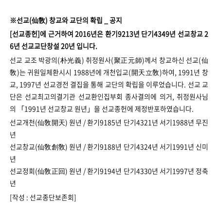
※선교(仙敎) 창교와 교단의 확립 _ 공지
[선교종헌]에 근거하여 2016년은 환기9213년 단기4349년 선교창교 2
6년 선교교단창설 20년 입니다.
선교 교조 박광의(朴光義) 취정원사(聚正元師)께서 창교하신 선교(仙
敎)는 귀원일체환시시 1988년에 개천입교(開天立敎)하여, 1991년 창
교, 1997년 선교경전 결집을 통해 교단의 확립을 이루었습니다. 선교 교
단은 선교최고의결기관 선교환인집부회 종사결의에 의거, 취정원사님
의 「1991년 선교창교 원년」을 선교종헌에 제정반포하였습니다.
선교개천(仙敎開天) 원년 / 환기9185년 단기4321년 서기1988년 무진
년
선교창교(仙敎創敎) 원년 / 환기9188년 단기4324년 서기1991년 신미
년
선교정회(仙敎正回) 원년 / 환기9194년 단기4330년 서기1997년 정축
년
[작성 : 선교종단보존회]