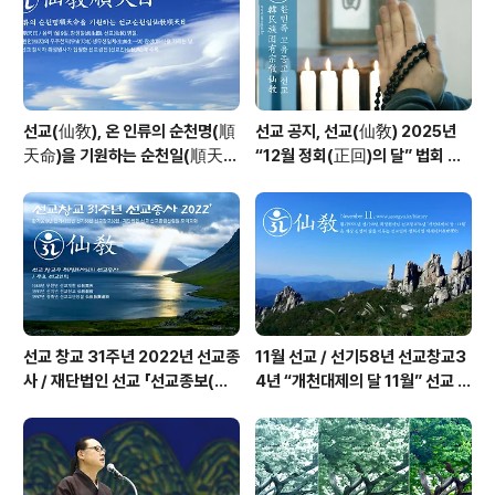
선교(仙敎), 온 인류의 순천명(順
선교 공지, 선교(仙敎) 2025년
天命)을 기원하는 순천일(順天
“12월 정회(正回)의 달” 법회 및
日) 기념법회 / “1.9 인류의 날” 제
수행 - 선교신앙
정반포
선교 창교 31주년 2022년 선교종
11월 선교 / 선기58년 선교창교3
사 / 재단법인 선교 「선교종보(仙
4년 “개천대제의 달 11월” 선교 법
敎宗譜)」 편찬
회 및 수행 _ 선교공지