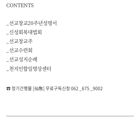
CONTENTS
_선교창교20주년성명서
_신성회복대법회
_선교창교주
_선교수련회
_선교성지순례
_천지인합일명상센터
☎ 정기간행물 [仙敎] 무료구독신청 062 _675 _9002