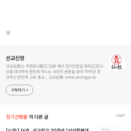
(새창열림)
로그 정보
선교신앙
선교仙敎는 취정원사聚正元師 께서 천지인합일 정회正回사
상을 대각하여 한민족 하느님 사상의 본원을 찾아 1991년 창
교하신 한민족 고유 종교 _ 선교仙敎 www.seongyo.kr
구독하기
더보기
정기간행물
의 다른 글
[仙敎] 16호 _선교창교 20주년 “신성회복대