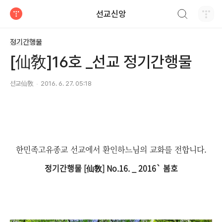
검색하기
선교신앙
티스토리
정기간행물
[仙敎]16호 _선교 정기간행물
선교仙敎
2016. 6. 27. 05:18
한민족고유종교 선교에서
환인하느님의 교화를 전합니다.
정기간행물 [仙敎] No.16. _ 2016` 봄호