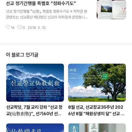
선교 정기간행물 특별호 “정화수기도”
환인 · 선교창교주 취정원사 · 취정원사님의 선학 공개강연
글 내용
· 선교의례 · 시정원주님의 정화수기도 · 선교종단의 소식 ·
선교 정기간행물 『仙敎』 특별호 정화수기도 ※ 저작권 본
선교수행법 선도(仙道) · 선도공법 · 선교 사상과 철학을 집
콘텐츠는 선교종단 재단법인 선교의 저작권과 관련합니다.
대성한 선학(仙學) · 한민족 고유문화에 대한 연구 등을 실
무단사용 시 민형사상의 책임을 지게됩니다. ※ 선교정기간
어 선교를 신앙하는 선제님들과 일반대중의 포덕교화에 힘
16
0
2018. 5. 10.
행물 『仙敎』특별호 ISSN 2287-6596 · 2018년 봄 · 선
스며, 선교(仙敎)가 한민족고유종교 임을 널리 알려왔..
교환인집부회 박광의 발행 · 국립중앙도서관 연속간행물실
▲ [仙敎] 특별호 _ 2018년 음력 3월 3일 발행 "선교 仙
敎"ㅣ선교총림선림원소식 · 선교 정기간행물 [仙敎] 특별
호 · 선교의례(仙敎儀禮) 篇 _ 《정화수기도》 선교종단 재
이 블로그 인기글
단법인 선교(仙敎)에서 발행하는 정기간행물 "[선교] 특별
호"가 발행되었습니다. 선교 정기간행물은 2007년 부터
현재에 이르기까지 선교의 경전과 교리 · 선교의례와 집회 ·
선교사상과 철학 선학(仙學) · 선교수행법 선도(仙道..
선교학당, 7월 교리 강좌 “선교 창
8월 선교, 선교창교35주년 202
교(仙敎創敎)”_ 선기60년 선교
6년 8월 “해원상생의 달” 선교 법
창교36년 열린학당
회 및 수행