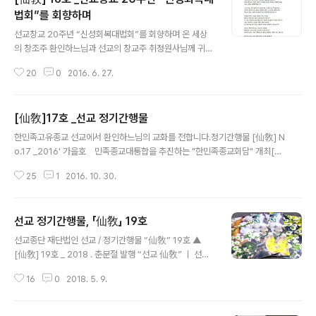
법회”를 회향하며
글 내용
선교창교 20주년 “신성회복대법회”를 회향하며 온 세상
의 창조주 환인하느님과 선교의 창교주 취정원사님께 귀의
합니다.2016년, 선교창교 20주년을 감축드리오며 선제
20
0
2016. 6. 27.
모두, 일심정회합니다...() ※선교(仙敎) 창교와 교단의 확
립 _ 공지 [선교종헌]에 근거하여 2016년은 환기9213년
단기4349년 선교창교 26년 선교교단창설 20년 입니다.
[仙敎]17호 _선교 정기간행물
선교 교조 박광의(朴光義) 취정원사(聚正元師)께서 창교
글 내용
하신 선교(仙敎)는 귀원일체환시시 1988년에 개천입교
한민족고유종교 선교에서 환인하느님의 교화를 전합니다.정기간행물 [仙敎] N
(開天立敎)하여, 1991년 창교, 1997년 선교경전 결집을
o.17 _2016' 가을호 민족종교대통합을 추진하는 "한민족종교회담" 개최[仙
통해 교단의 확립을 이루었습니다. 선교 교단은 선교최고
敎] 17호 하늘을 신앙하는 천손민족이 추구하는 민족종교는흩어져 하나가 되
의결기관 선교환인집부회 종사결의에 의거, 취정원사님의
25
1
2016. 10. 30.
지 못하는 힘없는 민족종교가 아니라,오로지 환인상제를 신앙하는 한민족 하느
「1991년 선교창교 원년」을 선교종헌에 제정반포하였습니
님사상의 실현입니다.일만년 역사의 하느님사상은 1997년 정축년선교환인집
다. 선교개천(仙敎開天)..
부회 취정원사께서 선교를 창교하심으로써 부활되었습니다.선교(仙敎)는 모든
선교 정기간행물, 「仙敎」 19호
민족종교인과 만백성이 환인하느님께 귀의하여 내 안의 환인하느님의 씨앗을
글 내용
발견하여 신성을 회복하고천지인합일을 이루는 것을 궁극의 목표로 합니다.▼
선교종단 재단법인 선교 / 정기간행물 “仙敎” 19호 ▲
[仙敎] 17호. 내용 미리보기5. 민족의 신성회복과 민족종교의 대통합의 기원
[仙敎] 19호 _ 2018 . 춘분절 발행 “선교 仙敎” ㅣ 선교
9. "한민족종교회담" 개최15. ..
종단 소식 선교 19호 선교종단 재단법인 선교(仙敎)에서
16
0
2018. 5. 9.
발행하는 민족종교 선교 정기간행물 "[선교] 19호" 가 발
행되었습니다. 선교 정기간행물은 2007년 부터 현재에 이
르기까지 선교창교 · 선교상고 · 선교신앙 · 선교신앙대상