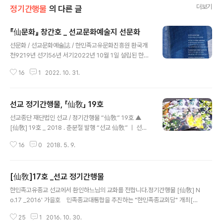
더보기
정기간행물
의 다른 글
『仙문화』 창간호 _ 선교문화예술지 선문화
글 내용
선문화 / 선교문화예술誌 / 한민족고유문화진흥원 환국개
천9219년 선기56년 서기2022년 10월 1일 설립된 한민
족고유문화진흥원(一名 한민족고유문화원)에서 선교문화
16
1
2022. 10. 31.
예술誌 『仙문화』 창간호를 발행했습니다. 10월 27일 음
력 개천절 개천대제를 봉행하며, 창교주 취정원사(聚正元
師)님의 개천절 교유문에 이어 진흥원 초대원장 시정원주
선교 정기간행물, 「仙敎」 19호
(時正原主)님의 선(仙)문화 발행의 취지와 선(仙)문화의
글 내용
의미에 대한 강연이 진행되었습니다. 『仙문화』 창간호 발
선교종단 재단법인 선교 / 정기간행물 “仙敎” 19호 ▲
행을 축하하며 선교 교화원 선화원(仙花院)에서 준비한
[仙敎] 19호 _ 2018 . 춘분절 발행 “선교 仙敎” ㅣ 선교
햇곡식과 햇과일로 대중포덕하고 선교수행문화 선도(仙
종단 소식 선교 19호 선교종단 재단법인 선교(仙敎)에서
道)를 대중화한 생활선도를 전수하는 뜻깊은 음력 개천절
16
0
2018. 5. 9.
발행하는 민족종교 선교 정기간행물 "[선교] 19호" 가 발
이 되었습니다. 『한민족고유문화진흥원』은, 선교 창교주
행되었습니다. 선교 정기간행물은 2007년 부터 현재에 이
취정원사께서 선교제일선문 선림원을 교유하신 19..
르기까지 선교창교 · 선교상고 · 선교신앙 · 선교신앙대상
[仙敎]17호 _선교 정기간행물
환인 · 선교창교주 취정원사 · 취정원사님의 선학 공개강연
글 내용
· 선교의례 · 시정원주님의 정화수기도 · 선교종단의 소식 ·
한민족고유종교 선교에서 환인하느님의 교화를 전합니다.정기간행물 [仙敎] N
선교수행법 선도(仙道) · 선도공법 · 선교 사상과 철학을 집
o.17 _2016' 가을호 민족종교대통합을 추진하는 "한민족종교회담" 개최[仙
대성한 선학(仙學) · 한민족 고유문화에 대한 연구 등을 실
敎] 17호 하늘을 신앙하는 천손민족이 추구하는 민족종교는흩어져 하나가 되
어 선교를 신앙하는 선제님들과 일반대중의 포덕교화에 힘
25
1
2016. 10. 30.
지 못하는 힘없는 민족종교가 아니라,오로지 환인상제를 신앙하는 한민족 하느