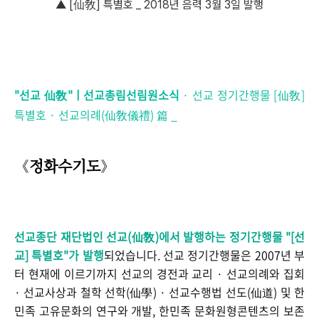
▲ [仙敎] 특별호 _ 2018년 음력 3월 3일
발행
"선교 仙敎"ㅣ선교총림선림원
소식
· 선교 정기간행물 [仙敎]
특별호 · 선교의례(仙敎儀禮) 篇 _
정화수기도
《
》
선교종단 재단법인 선교(仙敎)에서 발행하는
정기간행물 "[선
교] 특별호
"가 발행
되었습니다.
선교 정기간행물은 2007년 부
터 현재에 이르기까지 선교의 경전과 교리 · 선교의례와 집회
· 선교사상과 철학 선학(仙學) · 선교수행법 선도(仙道) 및 한
민족 고유문화의 연구와 개발, 한민족 문화원형콘텐츠의 보존