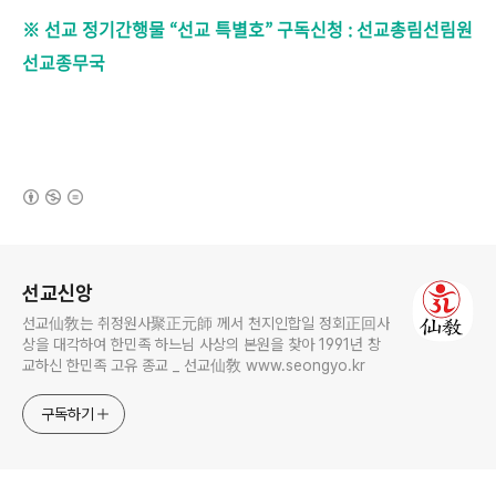
※ 선교 정기간행물 “선교 특별
호” 구독신청 : 선교총림선림원
선교종무국
(새창열림)
로그 정보
선교신앙
선교仙敎는 취정원사聚正元師 께서 천지인합일 정회正回사
상을 대각하여 한민족 하느님 사상의 본원을 찾아 1991년 창
교하신 한민족 고유 종교 _ 선교仙敎 www.seongyo.kr
구독하기