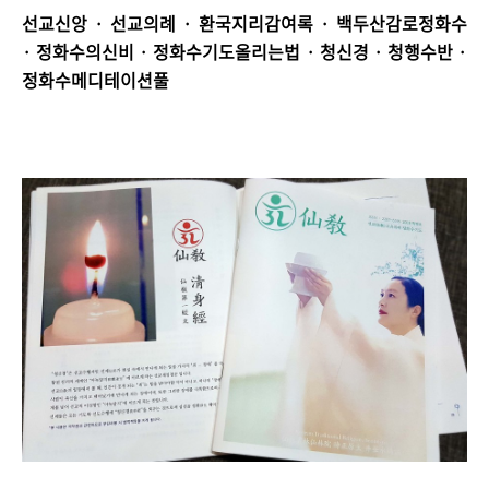
선교신앙 · 선교의례 · 환국지리감여록 · 백두산감로정화수
· 정화수의신비 · 정화수기도올리는법 · 청신경 · 청행수반 ·
정화수메디테이션풀