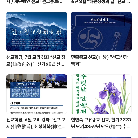
사 / 재단법인 선교 「선교종보(仙
6년 8월 “해원상생의 달” 선교 법
敎宗譜)」 편찬
회 및 수행
선교학당, 7월 교리 강좌 “선교 창
민족종교 선교(仙敎) “선교신앙
교(仙敎創敎)”_ 선기60년 선교
백과”
창교36년 열린학당
선교학당, 6월 교리 강좌 “선교 교
한민족 고유종교 선교, 환기9223
지(仙敎敎旨), 신성회복(神性回
년 단기4359년 단오(端午) 수릿
復)”_ 선기60년 선교창교36년
날 제천의식 성료 _ 창교주 취정원