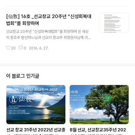
스며, 선교(仙敎)가 한민족고유종교 임을 널리 알려왔..
님사상의 실현입니다.일만년 역사의 하느님사상은 1997년 정축년선교환인집
부회 취정원사께서 선교를 창교하심으로써 부활되었습니다.선교(仙敎)는 모든
[仙敎] 16호 _선교창교 20주년 “신성회복대
민족종교인과 만백성이 환인하느님께 귀의하여 내 안의 환인하느님의 씨앗을
발견하여 신성을 회복하고천지인합일을 이루는 것을 궁극의 목표로 합니다.▼
법회”를 회향하며
글 내용
[仙敎] 17호. 내용 미리보기5. 민족의 신성회복과 민족종교의 대통합의 기원
선교창교 20주년 “신성회복대법회”를 회향하며 온 세상
9. "한민족종교회담" 개최15. ..
의 창조주 환인하느님과 선교의 창교주 취정원사님께 귀의
합니다.2016년, 선교창교 20주년을 감축드리오며 선제
20
0
2016. 6. 27.
모두, 일심정회합니다...() ※선교(仙敎) 창교와 교단의 확
립 _ 공지 [선교종헌]에 근거하여 2016년은 환기9213년
단기4349년 선교창교 26년 선교교단창설 20년 입니다.
선교 교조 박광의(朴光義) 취정원사(聚正元師)께서 창교
하신 선교(仙敎)는 귀원일체환시시 1988년에 개천입교
이 블로그 인기글
(開天立敎)하여, 1991년 창교, 1997년 선교경전 결집을
통해 교단의 확립을 이루었습니다. 선교 교단은 선교최고
의결기관 선교환인집부회 종사결의에 의거, 취정원사님의
「1991년 선교창교 원년」을 선교종헌에 제정반포하였습니
다. 선교개천(仙敎開天)..
선교 창교 31주년 2022년 선교종
8월 선교, 선교창교35주년 202