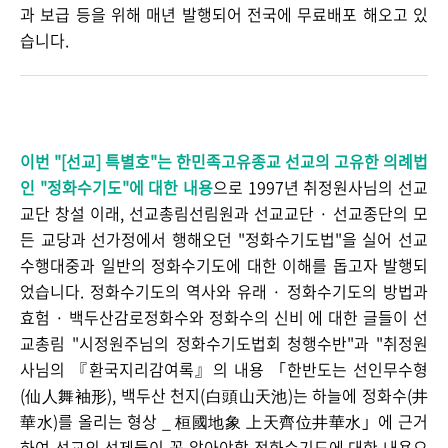
과 보급 등을 위해 매년 발행되어 전국에 무료배포 해오고 있
습니다.
이번 "[선교
] 특별호"는 한민족고유종교 선교의 고유한 의례법
인 "정화수기도"에 대한 내용
으로 1997년 취정원사님의 선교
교단 창설 이래, 선교총림선림원과 선교교단 · 선교종단의 모
든 교당과 선가정에서 행해오던 "정화수기도법"을 실어 선교
수행대중과 일반의 정화수기도에 대한 이해를 돕고자 발행되
었습니다. 정화수기도의 역사와 유래 · 정화수기도의 방법과
효험 · 백두산감로정화수와 정화수의 신비 에 대한 글들이 선
교총림 "시정원주님의 정화수기도법회 청행수반"과 "취정원
사님의 『환국지리감여록』의 내용 「한반도는 선인무수형
(仙人舞袖形), 백두산 천지(白頭山天池)는 하늘에 정화수(井
華水)를 올리는 형상 _ 桓國地象 上天齊位井華水」에 근거
하여 선교의 선제들이 꼭 알아야할 정화수기도에 대한 내용으