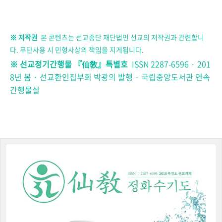
※ 저작권
본 콘텐츠는
선교종단 재단법
인 선교의 저작권과 관련합니
다. 무단사용 시 민형사상의 책임을 지게됩니다.
※ 선교정기간행물
『
仙敎
』
특별호
ISSN 2287-6596 ·
201
8년 봄 ·
선교환인집부회 박광의 발행 · 국립중앙도서관 연속
간행물실