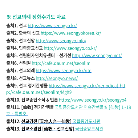
※ 선교의례 정화수기도
자료
출처1. 선교
https://www.seongyo.kr/
출처2. 한국의 선교
https://www.seongyokorea.kr/
출처3. 선교신앙
http://www.seongyo.info/
출처4. 민족종교선교
http://www.seongyo.co.kr/
출처5. 선림원자연치유센터 · 선가선
http://www.seongyo.net/
출처6. 선림원
http://cafe.daum.net/seonlim
출처7. 선교의례
https://www.seongyo.kr/rite
출처8. 선교뉴스
http://seongyo.news/
출처9. 선교 정기간행물
https://www.seongyo.kr/periodical
htt
p://cafe.daum.net/seonlim/MgX9
출처10. 선교종단소식 & 언론
https://www.seongyo.kr/seongyo4
출처11. [仙敎] 정기간행물
국
립중앙도서관 연속간행물실 [仙敎] 1~19
호
· 특별호
출처12.
선교경전 [天地
人合一仙敎]
국립중앙도서관
출처13.
선교소경전 [仙敎
· 선교신앙]
국
립중앙도서관