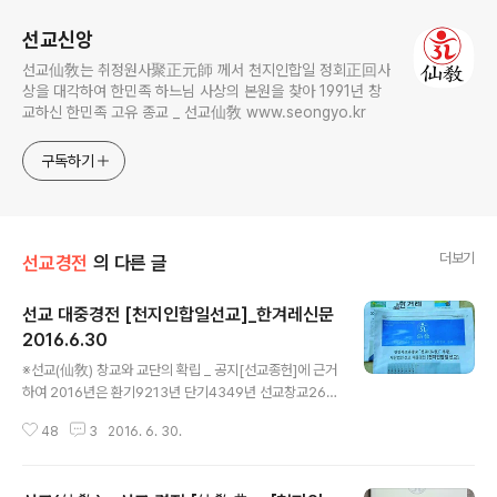
선교신앙
선교仙敎는 취정원사聚正元師 께서 천지인합일 정회正回사
상을 대각하여 한민족 하느님 사상의 본원을 찾아 1991년 창
교하신 한민족 고유 종교 _ 선교仙敎 www.seongyo.kr
구독하기
더보기
선교경전
의 다른 글
선교 대중경전 [천지인합일선교]_한겨레신문
2016.6.30
글 내용
※선교(仙敎) 창교와 교단의 확립 _ 공지[선교종헌]에 근거
하여 2016년은 환기9213년 단기4349년 선교창교26
년 선교교단창설20년 입니다.선교 교조 박광의(朴光義)
48
3
2016. 6. 30.
취정원사(聚正元師)께서 창교하신 선교(仙敎)는 귀원일
체환시시 1988년에 개천입교(開天立敎)하여, 1991년
창교, 1997년 선교경전 결집을 통해 교단의 확립을 이루었