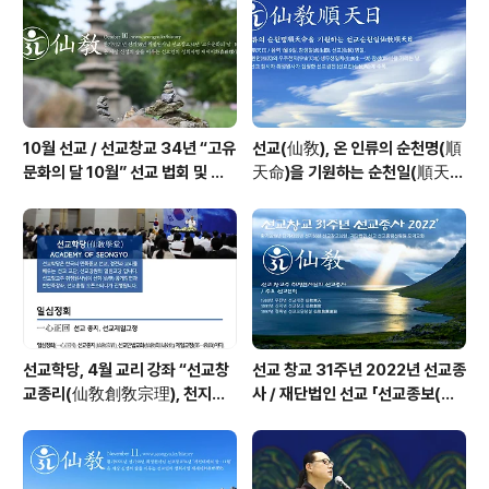
10월 선교 / 선교창교 34년 “고유
선교(仙敎), 온 인류의 순천명(順
문화의 달 10월” 선교 법회 및 수
天命)을 기원하는 순천일(順天
행 _ 선교공지
日) 기념법회 / “1.9 인류의 날” 제
정반포
선교학당, 4월 교리 강좌 “선교창
선교 창교 31주년 2022년 선교종
교종리(仙敎創敎宗理), 천지인
사 / 재단법인 선교 「선교종보(仙
합일 일심정회(一心正回)” _ 선
敎宗譜)」 편찬
기60년 선교창교36년 열린학당