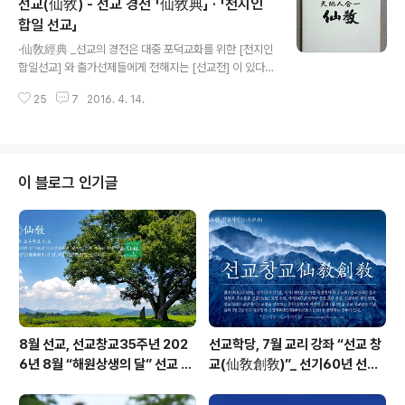
선교(仙敎) - 선교 경전 「仙敎典」 · 「천지인
습니다. 선교 교단은 선교최고의결기관 선교환인집부회 종
사결의에 의거, 취정원사님의 「1991년 선교창교 원년」을
합일 선교」
글 내용
선교종헌에 제정반포하였습니다. 선교개천(仙敎開天) 원
·仙敎經典 _선교의 경전은 대중 포덕교화를 위한 [천지인
년 / 환기9185년 단기4321년 서기1988년 무진년 선교
합일선교] 와 출가선제들에게 전해지는 [선교전] 이 있다.
창교(仙敎創敎) 원년 / 환기9188년 단기4324년 서기1
[천지인합일선교]의 내용은 [선교전]의 내용과 대부분 같
991년 신미년 선교정회(仙敎正回) 원년 / 환기9194년
25
7
2016. 4. 14.
으나 출가선제들에게 전해지는 수계와 계율과 선가에 비전
단기4330년 서기1997년 ..
되는 수행법과 환인하느님의 교유부분을 제외하고 있다.
[천지인합일선교]는 선교환인집부회 취정원사께서 [환인
계시록(桓因啓示錄)]에 근거, 환기9199년 임오년에 선
제와 일반인들을 위해 편찬하신 선교입문도서이며 대중포
이 블로그 인기글
덕교화를 위한 대중경전이다. 선교경전 「천지인합일 선교」
[천지인합일선교] 2012, 선가서림. _원저 선교환인집부회
원사_감수 선교총림선림원원주_보전 선교문화예술보존회
仙敎經典 · 天地人合一仙敎 · 仙家書林
8월 선교, 선교창교35주년 202
선교학당, 7월 교리 강좌 “선교 창
6년 8월 “해원상생의 달” 선교 법
교(仙敎創敎)”_ 선기60년 선교
회 및 수행
창교36년 열린학당