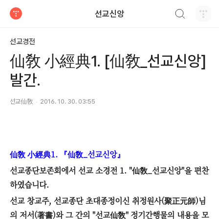
검색하기
선교신앙
티스토리
선교경전
仙敎 小經典1. [仙敎_선교신앙]
발간.
선교仙敎
2016. 10. 30. 03:55
仙敎 小
經典
1.
『
仙敎
_
선교신앙
』
선교종단보존회에서 선교 소경전 1. "仙敎_선교신앙"을 편찬
하였습니다.
선교 창교주, 선교종단 초대종정이신 취정원사(聚正元師)님
의 저서(著書)와 그 간의 "선교仙敎" 정기간행물의 내용을 모