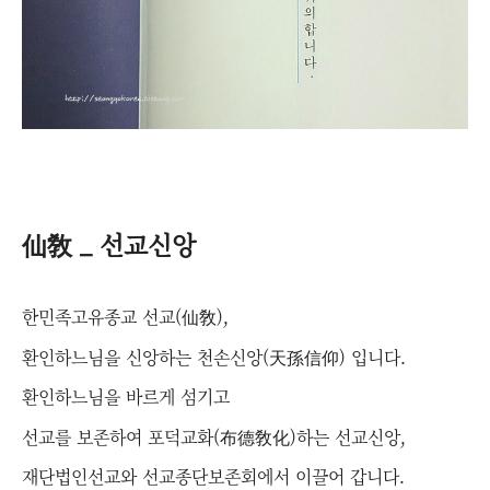
仙敎 _ 선교신앙
한민족고유종교 선교(仙敎),
환인하느님을 신앙하는 천손신앙(天孫信仰) 입니다.
환인하느님을 바르게 섬기고
선교를 보존하여 포덕교화(布德敎化)하는 선교신앙,
재단법인선교와 선교종단보존회에서 이끌어 갑니다.