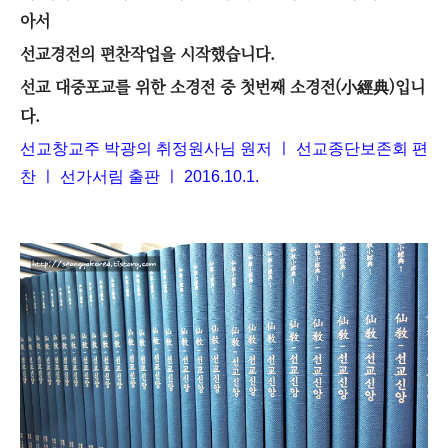
아서
선교경전의 편찬작업을 시작했습니다.
선교 대중포교를 위한 소경전 중 첫번째 소경전(小經典)입니
다.
선교창교주 박광의 취정원사님 원저 ㅣ 선교종단보존회 편
찬 ㅣ 선가서림 출판 ㅣ 2016.10.
1.