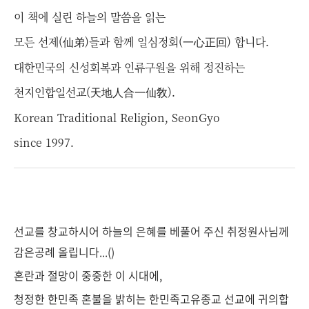
이 책에 실린 하늘의 말씀을 읽는
모든 선제(仙弟)들과 함께 일심정회(一心正回) 합니다.
대한민국의 신성회복과 인류구원을 위해 정진하는
천지인합일선교(天地人合一仙敎).
Korean Traditional Religion, SeonGyo
since 1997.
선교를 창교하시어 하늘의 은혜를 베풀어 주신 취정원사님께
감은공례 올립니다...()
혼란과 절망이 중중한 이 시대에,
청정한 한민족 혼불을 밝히는 한민족고유종교 선교에 귀의합