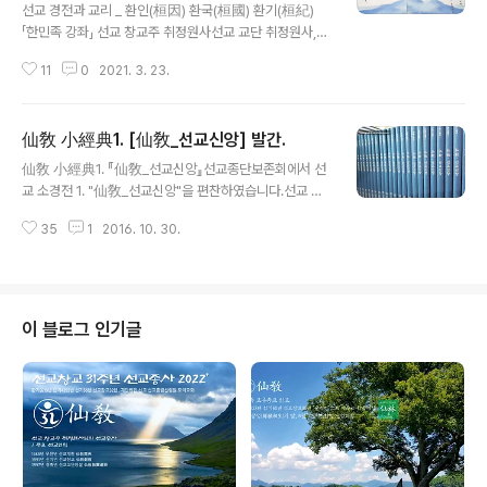
선교 경전과 교리 _ 환인(桓因) 환국(桓國) 환기(桓紀)
「한민족 강좌」 선교 창교주 취정원사선교 교단 취정원사,
올바른 역사의식 확립과 민족정신 고취“환인(桓因) 환국
11
0
2021. 3. 23.
(桓國) 환기(桓紀)”를 정의하다. 선교 창교주 취정원사님
의 “한민족 강좌”는 취정원사께서 환기9188년 선기25년
천지인합일 정회사상을 대각하시고, 선교 환인집부회를 창
仙敎 小經典1. [仙敎_선교신앙] 발간.
립하시어 선제들에게 설하시던, 하느님 환인(桓因) · 하느
글 내용
님의 나라 환국(桓國) · 환국의 연호 환기(桓紀)와 선교상
仙敎 小經典1. 『仙敎_선교신앙』선교종단보존회에서 선
고(仙敎詳考) 선교신앙(仙敎信仰) 등, 선교환인집부회
교 소경전 1. "仙敎_선교신앙"을 편찬하였습니다.선교 창
에 보존된 선교경전 [선교전(仙敎典)] 1997. 취정원사 著
교주, 선교종단 초대종정이신 취정원사(聚正元師)님의 저
에 결집되어 그 일부가 선교 수행경전 [천지인합일 선교] 2
35
1
2016. 10. 30.
서(著書)와 그 간의 "선교仙敎" 정기간행물의 내용을 모
012. 취정원사 著 와 정기간행물 [仙敎] 2007~ 선교환
아서선교경전의 편찬작업을 시작했습니다. 선교 대중포교
인집부회 발행...
를 위한 소경전 중 첫번째 소경전(小經典)입니다.선교창
교주 박광의 취정원사님 원저 ㅣ 선교종단보존회 편찬 ㅣ
선가서림 출판 ㅣ 2016.10.1. 仙敎 _ 선교신앙 한민족고
이 블로그 인기글
유종교 선교(仙敎),환인하느님을 신앙하는 천손신앙(天
孫信仰) 입니다.환인하느님을 바르게 섬기고선교를 보존
하여 포덕교화(布德敎化)하는 선교신앙,재단법인선교와
선교종단보존회에서 이끌어 갑니다.이 책에 실린 하늘의
말씀을 읽는모든 선제(仙弟)들과 함께 일심정회(一心正
回)..