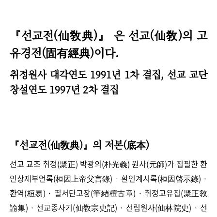
『선교전(仙敎典)』 은 선교(仙敎)의 고
유경전(固有經典)이다.
취정원사 대각연도 1991년 1차 결집, 선교 교단
창설연도 1997년 2차 결집
『선교전(仙敎典)』의 저본(底本)
선교 교조 취정(聚正) 박광의(朴光義) 원사(元師)가 집필한 환
인상제부언록(桓因上帝父言錄) · 환인계시록(桓因啓示錄) ·
환역(桓易) · 필서단고장(筆緖檀古章) · 취정교유집(聚正敎
諭集) · 선교종사기(仙敎宗史記) · 선림원사(仙林院史) · 선