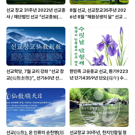
선교 창교 31주년 2022년 선교종
8월 선교, 선교창교35주년 202
사 / 재단법인 선교 「선교종보(仙
6년 8월 “해원상생의 달” 선교 법
敎宗譜)」 편찬
회 및 수행
선교학당, 7월 교리 강좌 “선교 창
한민족 고유종교 선교, 환기9223
교(仙敎創敎)”_ 선기60년 선교
년 단기4359년 단오(端午) 수릿
창교36년 열린학당
날 제천의식 성료 _ 창교주 취정원
사님 신성교화법문
선교(仙敎), 온 인류의 순천명(順
선교창교 30주년, 천지인합일 정