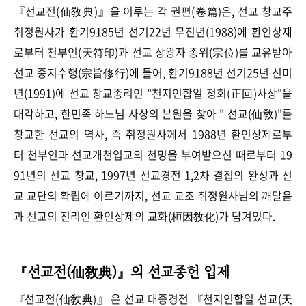
『선교전(仙敎典)』을 이루는 각 권편(卷篇)은, 선교 창교주
취정원사가 환기9185년 선기22년 무진년(1988)에 환인상제
로부터 천부인(天符印)과 선교 상왕자 종위(宗位)를 교유받아
선교 종지수행(宗旨修行)에 들어, 환기9188년 선기25년 신미
년(1991)에 선교 창교종리인 "천지인합일 정회(正回)사상"을
대각하고, 한민족 하느님 사상의 본원을 찾아 "
선교(仙敎)"를
창교한 선교의 역사, 즉 취정원사께서
1988년 환인상제로부
터 천부인과 선교개천입교의 천명을 부여받으신 때로부터 19
91년의 선교 창교, 1997년 선교경전 1,2차 결집의 완성과 선
교 교단의 확립에 이르기까지, 선교 교조 취정원사님의 깨달음
과 선교의 진리인 환인상제의 교화(桓因敎化)가 담겨있다.
『선교전(仙敎典)』의 선교종헌 입제
『선교전(仙敎典)』 은 선교 대중경전 『천지인합일 선교(天