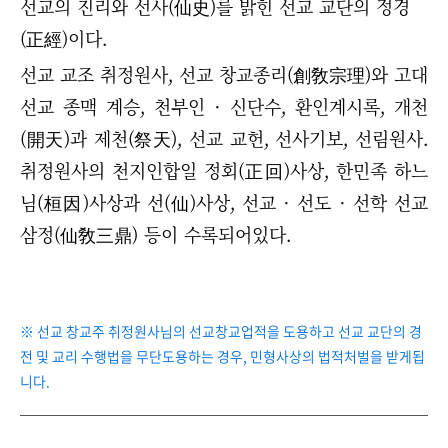
선교의 진리와 선사(仙史)를 밝힌 선교 교단의 정경
(正經)이다.
선교 교조 취정원사, 선교 창교종리(創敎宗理)와 고대
선교 종맥 계승, 천부인
·
신단수, 환인계시록, 개천
(開天)과 제천(祭天), 선교 교헌, 선사기보, 선림원사.
취정원사의 천지인합일 정회(正回)사상, 한민족 하느
님(桓因)사상과 선(仙)사상, 선교 · 선도
·
선학 선교
삼정(仙敎三鼎) 등이 수록되어있다.
※ 선교 창교주 취정원사님의 선교창교업적을 도용하고 선교 교단의 경
전 및 교리 수행법을 무단도용하는 경우, 민형사상의 법적처벌을 받게됩
니다.