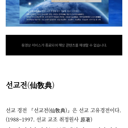
동영상 서비스가 종료되어 해당 콘텐츠를 재생할 수 없습니다.
선교전
(
仙敎典
)
선교 경전
『선교전(仙敎典)』은
선교 고유경전이다.
(1988~1997. 선교 교조 취정원사 原著)