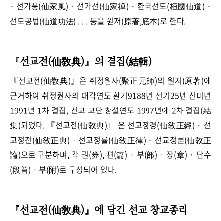
· 선가풍(仙家風) · 선가선(仙家禪) · 환국선도(桓國仙道) ·
선도공법(仙道功法) . . . 등을 원저(原著,底本)로 한다.
『선교전(仙敎典)』의 결집(結輯)
『선교전(仙敎典)』은 취정원사(聚正元師)의 원저(原著)에
근거하여 취정원사의 대각연도 환기9188년 선기25년 신미년
1991년 1차 결집, 선교 교단 창설연도 1997년에 2차 결집(結
集)되었다. 『선교전(仙敎典)』 은 선교정경(仙敎正經) · 선
교정전(仙敎正典) · 선교정률(仙敎正律) · 선교정론(仙敎正
論)으로 구분하며, 각 권(券), 편(篇) · 부(部) · 장(章) · 단수
(段首) · 부(附)로 구성되어 있다.
『선교전(仙敎典)』에 담긴 선교 창교종리