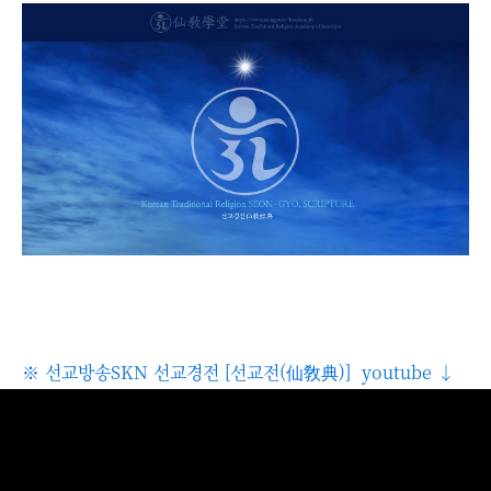
※ 선교방송SKN 선교경전 [선교전(仙敎典)] youtube ↓