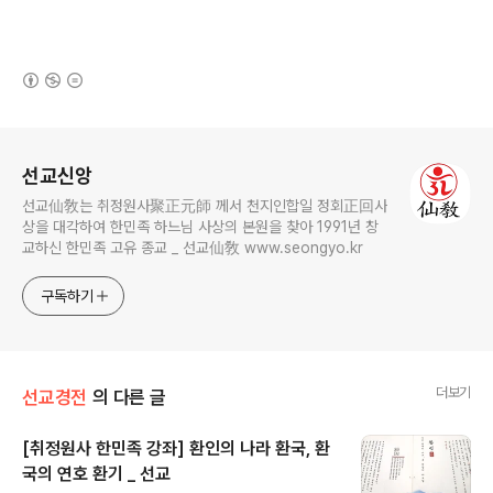
(새창열림)
로그 정보
선교신앙
선교仙敎는 취정원사聚正元師 께서 천지인합일 정회正回사
상을 대각하여 한민족 하느님 사상의 본원을 찾아 1991년 창
교하신 한민족 고유 종교 _ 선교仙敎 www.seongyo.kr
구독하기
더보기
선교경전
의 다른 글
[취정원사 한민족 강좌] 환인의 나라 환국, 환
국의 연호 환기 _ 선교
글 내용