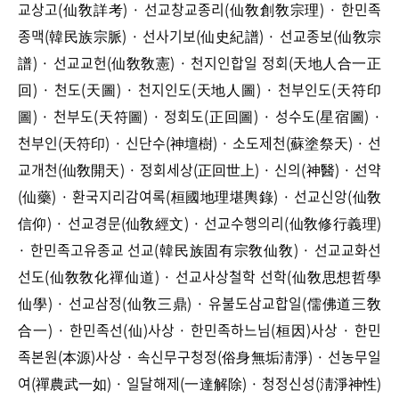
교상고(仙敎詳考) · 선교창교종리(仙敎創敎宗理) · 한민족
종맥(韓民族宗脈) · 선사기보(仙史紀譜) · 선교종보(仙敎宗
譜) · 선교교헌(仙敎敎憲) · 천지인합일 정회(天地人合一正
回) · 천도(天圖) · 천지인도(天地人圖) · 천부인도(天符印
圖) · 천부도(天符圖) · 정회도(正回圖) · 성수도(星宿圖) ·
천부인(天符印) · 신단수(神壇樹) · 소도제천(蘇塗祭天) · 선
교개천(仙敎開天) · 정회세상(正回世上) · 신의(神醫) · 선약
(仙藥) · 환국지리감여록(桓國地理堪輿錄) · 선교신앙(仙敎
信仰) · 선교경문(仙敎經文) · 선교수행의리(仙敎修行義理)
· 한민족고유종교 선교(韓民族固有宗敎仙敎) · 선교교화선
선도(仙敎敎化禪仙道) · 선교사상철학 선학(仙敎思想哲學
仙學) · 선교삼정(仙敎三鼎) · 유불도삼교합일(儒佛道三敎
合一) · 한민족선(仙)사상 · 한민족하느님(桓因)사상 · 한민
족본원(本源)사상 · 속신무구청정(俗身無垢淸淨) · 선농무일
여(禪農武一如) · 일달해제(一達解除) · 청정신성(淸淨神性)