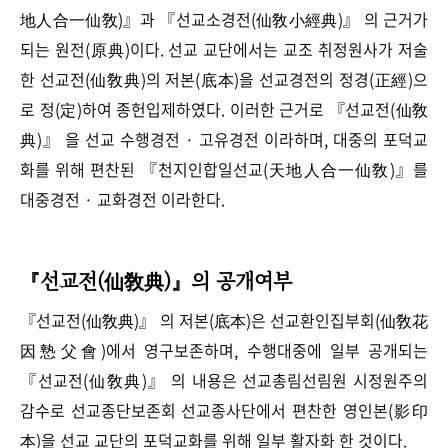
地人合一仙敎)』과 『선교소경전(仙敎小經典)』 의 근거가
되는 원전(原典)이다. 선교 교단에서는 교조 취정원사가 저술
한 선교전(仙敎典)의 저본(底本)을 선교경전의 정경(正經)으
로 정(定)하여 종헌입제하였다. 이러한 근거로 『선교전(仙敎
典)』 을 선교 수행경전 · 고유경전 이라하며, 대중의 포덕교
화를 위해 편찬된 『천지인합일선교(天地人合一仙敎)』를
대중경전 · 교화경전 이라한다.
『선교전(仙敎典)』의 공개여부
『선교전(仙敎典)』 의 저본(底本)은 선교환인집부회(仙敎花
因慹父會)에서 영구보존하며, 수행대중에 일부 공개되는
『선교전(仙敎典)』 의 내용은 선교총림선림원 시정원주의
감수로 선교종단보존회 선교종사단에서 편찬한 영인본(影印
本)을 선교 교단의 포덕교화를 위해 일부 활자화 한 것이다.