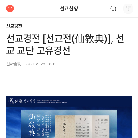
검색하기
선교신앙
티스토리
선교경전
선교경전 [선교전(仙敎典)], 선
교 교단 고유경전
선교仙敎
2021. 6. 28. 18:10