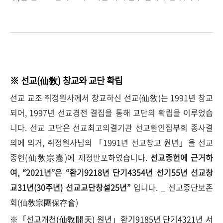
※ 선교(仙敎) 창교와 교단 확립
선교 교조 취정원사께서 창교하신 선교(仙敎)는 1991년 창교
되어, 1997년 선교경전 결집을 통해 교단의 확립을 이루었습
니다. 선교 교단은 선교최고의결기관 선교환인집부회 종사결
의에 의거, 취정원사님의 「1991년 선교창교 원년」을 선교
종헌(仙敎宗憲)에 제정반포하였습니다.
선교종헌에 근거하
여, “
2021년”은 “
환기9218년 단기4354년 선기55년 선교창
교31년(30주년) 선교교단창설25년”
입니다. _ 선교종단보존
회(仙敎宗團保存會)
※「선교개천(仙敎開天) 원년」환기9185년 단기4321년 서