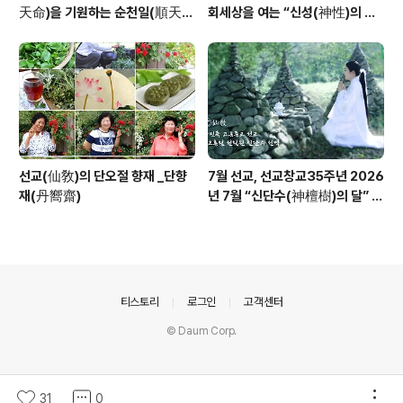
天命)을 기원하는 순천일(順天
회세상을 여는 “신성(神性)의 물
日) 기념법회 / “1.9 인류의 날” 제
결” _ 선교 창교주 취정원사님의
정반포
“신성회복과 청정수행” 교유를 생
각하며
선교(仙敎)의 단오절 향재 _단향
7월 선교, 선교창교35주년 2026
재(丹嚮齋)
년 7월 “신단수(神檀樹)의 달” 선
교 법회 및 수행
의안내
티스토리
로그인
고객센터
© Daum Corp.
31
0