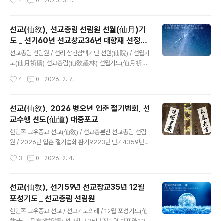
4
0
2026. 3. 1.
회복을 통한 재세이화(在世理化)를 안배했습니다. 선교
선교(仙敎) 창교주 취정원사 한민족강좌 교화천제 봉행취
교단은 음력 1월 9일 순천일..
정원사, “삼일철학을 기반으로 완전한 독립과 인류 평화공
존의 한울세상 열어야...” [선교중앙종무원] 민족종교 선교
선교(仙敎), 선교총림 선림원 선월(仙月)기
종단 재단법인 선교(仙敎)와 선교총림 선림원(仙敎叢林
도 _ 선기60년 선교창교36년 대향재 선정
仙林院)은 2026년 3월 1일 “107주년 3.1절”을 맞아 한
글 내용
(禪靜)
민족 광명사상(光明思想)에 근거한 선교 교화천제(敎化
선교총림 선림원 / 선리 삼천삼백기단 선원(仙院) / 선월기
天祭)와 함께 선교 창교주 박광의(朴光義) 취정원사(聚
도(仙月祈禱) 선교총림(仙敎叢林) 선월기도(仙月祈
正元師)님의 한민족 강좌를 실시하였습니다. 한민족 고유
禱) 선정(禪靜) 환기9223년 단기4359년 선기60년 선
작성시간
4
0
2026. 2. 7.
종교 선교(仙敎)는 매년 삼일절과 광복절에 교화천제를 봉
교창교36년 병오년한민족 고유종교 선교(仙敎), 선교총
행하고, 3.1절에 우리..
본산 선교총림 선림원, 설날 대향재 참선기간(2026.2.7~
2.20) 온 인류의 신성회복을 위한 선교총림의 “first light
선교(仙敎), 2026 병오년 입춘 절기법회, 선
- first faith” 기도캠페인 실천 선교 창교주 취정원사께서
교수행 선도(仙道) 대중포교
선교경전 「선교전(仙敎典)」에서 선원(仙院)에 대해 교유
글 내용
하시기를 “선림원(仙林院)은 선교(仙敎)의 제일선문(第
한민족 고유종교 선교(仙敎) / 선교총본산 선교총림 선림
一仙門)이요, 선교 선원(仙院)의 총림(叢林)이며, 선교
원 / 2026년 입춘 절기법회 환기9223년 단기4359년
교구 교당의 총본산(總本山)이다. 선인(仙人)이 산(山)에
선기60년 선교창교36년 2026 병오년 한민족 고유종교
작성시간
3
0
2026. 2. 4.
거하여 선교(仙敎)를 신앙하고 선도(仙道)를 수행하며 선
선교 / 입춘 절기법회 민족종교 선교, 2026 병오년 입춘
학(..
(立春) 맞아 선교수행 선도(仙道) 대중교화 선교 창교주
취정원사 “생활 속에서 선도수행(仙道修行)으로 정도정
선교(仙敎), 선기59년 선교창교35년 12월
회(正道正回) 진리의 길을 걷는다” [선교중앙종무원] 선
포성기도 _ 선교총림 선림원
교종단 재단법인 선교(仙敎)와 선교총림 선림원(仙林院)
글 내용
은 2026년 병오년 입춘(立春) 절기를 맞아 24절기에 따
한민족 고유종교 선교 / 선교기도의례 / 12월 포성기도(仙
른 천지(天地) 변화의 진리를 체득하는 선교 수행문화 24
敎十二月布省祈禱) 선교창교 35년 정회력 반포와 12