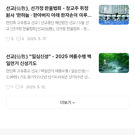
을 맞아 “​선교문화유산 선(仙)문화”를 주제로 선교(仙敎)
선교(仙敎), 선가정 한울법회 - 창교주 취정
창교주 취정원사님 선(仙)문화 특강을 진행했습니다. 취정
원사 ‘한하늘 · 한아버지 아래 한자손이 이루는
원사님의 선문화 특강은 선교 선제선도 수행대중의 한민족
글 내용
한울세상’ 강연 개최
고유문화인 선교문화(仙敎文化)에 대한 이해를 돕고자 기
한민족 고유종교 선교 / 선교종단 재단법인 선교 / 5월 선
획되었습니다. 선교 교단 창시자 취정원사께서는 “​선(仙)
교 [선가정 한울법회]선교(仙敎), 선가정 한울법회 - 창교
문화 특강”에서 ‘선교문화(仙敎文化)와 선(仙)’에 대한 자
주 취정원사 ‘한하늘 · 한아버지 아래 한자손이 이루는 한울
작성시간
5
0
2025. 5. 17.
세하고도 명쾌한 법문으로 선제선도 수행대중에 진리의 가
세상’ 강연 개최 선교 선가정 한울법회환기9222년 단기4
르침을 내리..
358년 2025년 선교창교35년 5월 · 선가정의 달 ※202
5년 가정읠 달 5월, 선교 선가정 한울법회 / 언론보도인터
선교(仙敎) “일심신성” - 2025 여름수행 백
뷰365 선교(仙敎), 5월 가정의 달 맞아 “선가정 한울법
일안거 신성기도
회” 개최 (2025.5.16일자) 선교(仙敎), 5월 가정의 달 맞
글 내용
아 '선가정 한울법회' 개최 - 인터뷰365 - 대한민국 인터
한민족 고유종교 선교 / 백일안거 여름수행 / 일심신성(一
넷대상 최우인터뷰365 임성규 기자 = 올해로 창교 34주
心神性) 기도 환기9222년 단기4358년 선기59년 선교
년을 맞은 한민족 고유종교 선교(仙敎) 교단은 5월 15일
창교35년 선교仙敎 · 여름夏수행 · 백일안거신성기도百
작성시간
1
0
2025. 5. 12.
가정의 날을 맞아 선교종단 재단법인 선교(仙敎)..
日安居神性祈禱 초재일初齋日 / 2025년 5월 9일(陰
4.12) 입재일入齋日 / 2025년 5월 12일(陰4.15) 회향
일回向日 / 2025년 8월 19일(陰閏6.26) ※ 선교 창교
더보기
주 취정원사님 「을사년(乙巳年) 백일안거(百日安居) 교
유문(敎喩文)」 - 선교중앙종무원 포선 ※ 선교 정기간행물
“仙敎” 특별호 『정화수기도』 - 선교총림 시정원주님 [선
교의례집] 1권 ※ 환기 9222년 을사년, 선교(仙敎) 교단의
백일안거 여름수행은 재단법인 선교에서 반포한 취정원사