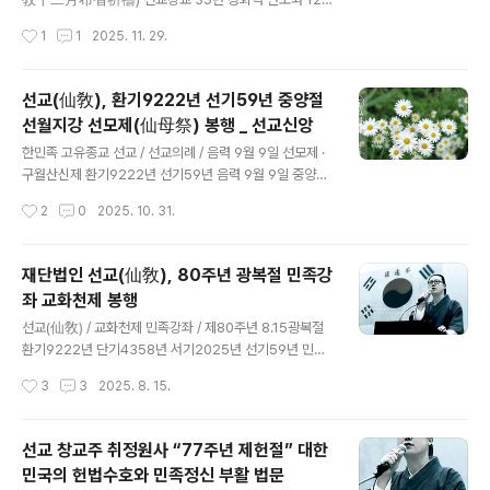
절기 선도수행(仙道修行)의 대중 교화를 통하여 한민족
월 포성기도 仙敎創敎三十五年正回曆 / 乙巳年十二
작성시간
1
1
2025. 11. 29.
고유 절기문화의 우수성을 전파하고, 국민 건강증진을 도
月布省祈禱 【기간】 환기9222년 선기59년 선교창교35
모하는 목적으로 입춘(立春) 절기..
년(34주년) 을사년 선교 포성기도 2025.12.1 ~ 12.21
【장소】 선교총림 선림원(仙敎叢林仙林院) / 선리 삼천삼
선교(仙敎), 환기9222년 선기59년 중양절
백기단(仙里三千三百基亶) 선가정 환인성전(桓因聖
선월지강 선모제(仙母祭) 봉행 _ 선교신앙
殿) 천지인성단(天地人誠檀)【내용】 선교(仙敎) “12월
글 내용
포성(布省)기도 _ 스스로의 수행을 돌아보는 재계(齋戒)
한민족 고유종교 선교 / 선교의례 / 음력 9월 9일 선모제 ·
의 기도” [선교중앙종무원] 민족종교 선교 교단 재단법인
구월산신제 환기9222년 선기59년 음력 9월 9일 중양절
선교(仙敎)와 선교총본산 선교총림 선림원(仙林院)은 선
(重陽節) 구월산신제(九月山神祭)선교(仙敎) 선월지강
작성시간
2
0
2025. 10. 31.
교창교 35년(34주년) 12월 포성기도(布省祈禱)를 앞두
일 선모제(仙月地降日仙母祭) [선교중앙종무원] 한민족
고 2025년..
고유종교 선교 교단 재단법인 선교(仙敎)와 선교총본산 선
교총림 선림원(仙林院)은 선교환인집부회 후원으로, 선교
재단법인 선교(仙敎), 80주년 광복절 민족강
창교 35년 2025년 10월 29일(음력9월9일) 중양절(重
좌 교화천제 봉행
陽節), 선교 선월지강일(仙敎仙月地降日)을 맞아 선월
글 내용
지강재(仙月地降齋)를 봉행하였습니다. 선월지강재(仙
선교(仙敎) / 교화천제 민족강좌 / 제80주년 8.15광복절
月地降齋)는 “사백력 첫새벽달 선월(仙月)”로 임하시는
환기9222년 단기4358년 서기2025년 선기59년 민족
선도성모(仙道聖母)님을 기리는 선교 고유의례로 “선모
종교 선교(仙敎), 제80주년 광복절 교화천제(光復節敎
작성시간
3
3
2025. 8. 15.
제(仙母祭)”라고도 하는 “선교(仙敎)의 구월산신제(九
化天祭)선교 창교주 취정원사, “진정한 광복은 민족정신
月山神祭)” 입니다. 선교 교단은 선교(仙敎) ..
의 부활로 이루는 자주국방 한반도 평화통일” [선교중앙종
무원] 한국의 민족종교 선교종단 재단법인 선교(仙敎)와
선교 창교주 취정원사 “77주년 제헌절” 대한
선교총림 선림원(仙林院)은, 80주년 8.15 광복절을 맞아
민국의 헌법수호와 민족정신 부활 법문
교화천제(敎化天祭)와 함께 선교 창교주 취정원사님의 민
글 내용