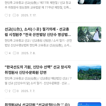
족강좌를 개최하였습니다. 선교(仙敎)는 1991년 창교 이
한민족 고유종교 선교(仙敎) / 제77회 제헌절 / 선교 창교
래 매년 광복절에 한민족 고유종교 선교에 대한 올바른 이
주 취정원사 정도정회 교유법문 제 77주년 제헌절, 민족종
해와 자주적 역사관을 심어주고자, 교화천제(敎化天祭)와
교 선교 민족강좌 선교 창교주 취정원사 “대한민국의 헌법
작성시간
2
0
2025. 7. 17.
‘진정한 광복(光復)과 완전한 독립(獨立)’을 주제로 선교
수호와 민족정신 부활” 법문 『만민평등 · 만사공평 · 만물화
(仙敎) 창교주 박광의(朴光義..
평의 재세이화로 대동세상이 열린다.』 [선교중앙종무원 w
ww.seongyo.kr] 한국의 민족종교 선교종단 재단법인
선교(仙敎), 소서(小暑) 절기의례 - 선교총
선교(仙敎)와 선교총림 선림원(仙林院)은 2025년 7월
림 시정원주 “​전국 산천법당 신단수 명상법
17일 77주년 제헌절(制憲節)을 맞아 “대한민국의 헌법
글 내용
회” 집전
수호와 민족정신 부활”을 위한 선교 창교주 취정원사님의
한민족 고유종교 선교 / 선교총림 선림원 / 소서 절기 · 산천
선교수리훈(仙敎首理訓) 『한민족고유선교고(韓民族固
법당 신단수명상법회 한민족 고유종교 선교(仙敎), 소서
有仙敎考)』교유를 수행대중에 전하고 천지인 대동개천
(小暑) 절기제천선교총림 시정원주 “​전국 산천법당 신단
작성시간
4
0
2025. 7. 8.
한울세상을 건설의 서원을 세웠습니다. 선교 창시자 취정
수 명상법회” 집전 [작성. 선교총림선림원 절기문화원] 선
원사께서는 “국가는 정도(正道..
교종단 재단법인 선교(仙敎)와 선교총림 선림원(仙林院)
은 “신단수(神檀樹)의 달, 7월” 소서절기(小暑節氣)에
“한국선도의 기원, 신단수 선맥” 선교 창시자
선교총림 선림원 설립자 시정원주(時正原主)님의 “​전국
취정원사 신단수문화원 강연
산천법당 신단수 명상법회”로 선교 고유의례 “절기제천
글 내용
(節氣祭天)”을 봉행하고 시정원주님의 신단수문화원(神
한민족 고유종교 선교(仙敎) / 선교종단 재단법인 선교 / 7
檀樹文化院) 강연을 진행했습니다.​ 선교(仙敎)는 창교주
월 선교 [신단수의 달] 소서 절기 · 신단수문화원 · 선교 창
취정원사(聚正元師)님의 교유에 따라 매월 교화(敎化)
시자 취정원사님 강연회“한국선도의 기원, 신단수 선맥”
작성시간
2
0
2025. 7. 7.
주제를 정하여 정진하고 있습니다. 7월 선교 교화주제는
[작성. 선교총림선림원 선교문화원] 한국의 민족종교 종단
“신단수(神檀樹)”입니다. 이번 ..
재단법인 선교(仙敎)와 선교총림 선림원(仙林院)은 “7
월, 신단수(神檀樹)의 달”을 맞아 소서절기(小暑節氣)를
취정원사님 선교강원 “선교삼정(仙敎三鼎)