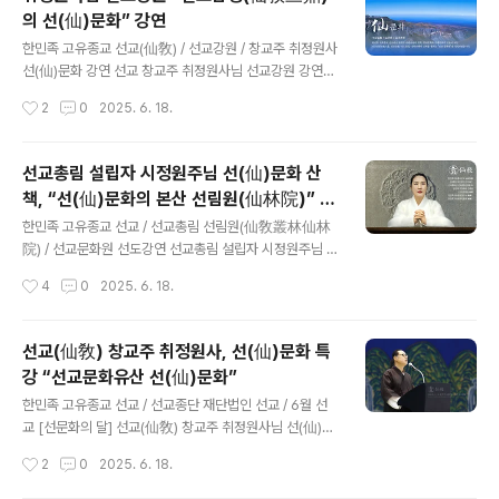
앞둔 지난 6일 승공일(昇功日) 선정(禪靜)을 마치고 “​한
의 선(仙)문화” 강연
국선도의 기원, 신단수 선맥”을 주제로 선교 창시자 취정원
글 내용
사(聚正元師)님의 신단수문화원(神檀樹文化院) 강연을
한민족 고유종교 선교(仙敎) / 선교강원 / 창교주 취정원사
진행했습니다.​ 취정원사께서 창시하신 선교(仙敎)는 매월
선(仙)문화 강연 선교 창교주 취정원사님 선교강원 강연
교화주제를 정하여 정진하고 있습니다. 7월 선교 교화주제
“선교삼정(仙敎三鼎)의 선(仙)문화” [선교중앙종무원]
작성시간
2
0
2025. 6. 18.
는 “신단수(神檀樹)”입니다. 이번 취정원사님의 ​“​한국선
한민족 고유종교 선교(仙敎) 교단은 2025년 6월 18일
도의 기원,..
“선문화(仙文化)의 달” 특집으로 선교 창교주 박광의(朴
光義) 취정원사(聚正元師)님의 “선교삼정(仙敎三鼎)의
선교총림 설립자 시정원주님 ​​선(仙)문화 산
선(仙)문화” 한민족고유문화강연회를 개최하였습니다. 취
책, “​선(仙)문화의 본산 선림원(仙林院)” 강
정원사께서 선기57년 선교창교33년 2023년에 “선교문
글 내용
연
화의 중흥” · “선(仙)문화 중흥시대” 선포하고, 선교강원
한민족 고유종교 선교 / 선교총림 선림원(仙敎叢林仙林
교육과 대중법회 법문을 통해 “선(仙)”과 “선(仙)문화”에
院) / 선교문화원 선도강연 선교총림 설립자 시정원주님 ​​선
대해 교유하신 바, 올해 선기59년 선교 교단에서는 취정원
(仙)문화산책“​선(仙)문화의 본산 선림원(仙林院)” 강연 _
작성시간
4
0
2025. 6. 18.
사님의 한민족고유문화강연회를 기획하여 보다 널리 선
[작성 : 선교총림선림원 선교문화원] 한국의 민족종교 종단
(仙)문화에 대해 알리는 선학..
재단법인 선교(財團法人仙敎)와 선교총림 선림원(仙敎
叢林仙林院)은 “6월 선(仙)문화의 달”을 맞아 지난 6월
선교(仙敎) 창교주 취정원사, 선(仙)문화 특
5일 24절기 망종(芒種) 선도수행 명상법회를 성료하고,
강 “​선교문화유산 선(仙)문화”
선인교당 신단수문화원 명상지도자를 대상으로 “​선(仙)문
글 내용
화의 본산 선림원(仙林院)”을 주제로 선교총림(仙敎叢
한민족 고유종교 선교 / 선교종단 재단법인 선교 / 6월 선
林) 설립자 시정원주님의 한국선도 강연을 진행했습니다.​
교 [선문화의 달] 선교(仙敎) 창교주 취정원사님 선(仙)문
선교(仙敎)는 매월 교화주제를 정하여 정진하고 있습니다.
화 특강 _ 2025.6.18“​선교문화유산 선(仙)문화” 한민족
작성시간
2
0
2025. 6. 18.
6월의 교화주제는 ‘선(仙)문화’입니다. 시정원주께서는 ‘선
고유종교 재단법인 선교(仙敎)와 선교총본산 선교총림 선
문화의 달, 6월’ 24절기..
림원(仙林院)은 2025년 6월 18일 선(仙)문화의 달 6월