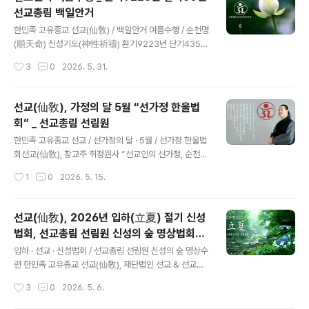
단(仙敎宗史團)의 환기9223년 선기60년 선교창교36
선교총림 백일안거
년 “2026년 병오년 상반기 선교연혁보고회”를 개최하였
글 내용
습니다. 병오년 상반기 선교연혁보고회(仙敎沿革報告
한민족 고유종교 선교(仙敎) / 백일안거 여름수행 / 순천명
會)는 선교창교 36년(35주년)의 선교 포덕교화(仙敎布
(順天命) 신성기도(神性祈禱) 환기9223년 단기4359
德敎化)를 돌아보고 선제선도(仙弟仙徒) 수행대중과 우
년 선기60년 선교창교36년 선교(仙敎) 여름수행 백일안
작성시간
3
0
2026. 5. 31.
림재(羽林齋) 선교종사단(仙敎宗史團)의 노고를 치하하
거 신성기도(夏季百日安居神性祈禱) 초재일初齋日 2
는 동시에, 선기 60년 창교36년 병오년 하..
026.5.28(陰4.12) / 입재일入齋日 5.31(陰4.15) / 회
향일回向日 9.7(陰7.26) ※ 선교 창교주 취정원사님 「병
선교(仙敎), 가정의 달 5월 “선가정 한울법
오년(丙午年) 백일안거(百日安居) 교유문(敎喩文)」※
회” _ 선교총림 선림원
선교 정기간행물 “仙敎” 특별호 『정화수기도』 - 선교총림
글 내용
시정원주님 [선교의례집] 1권 환기 9223년 병오년, 선교
한민족 고유종교 선교 / 선가정의 달 · 5월 / 선가정 한울법
(仙敎) 교단의 백일안거 여름수행은 재단법인 선교에서 반
회선교(仙敎), 창교주 취정원사 “선교인의 선가정, 순천명
포한 선교 창교주 취정원사님의 「병오년(丙午年) 백일안
의 길” 한울법문 선교 선가정 한울법회환기9223년 단기4
작성시간
1
0
2026. 5. 15.
거(百日安居) 교유문(敎喩文)」과 선교 정기간행물 “仙
359년 2026년 선교창교36년 5월 · 선가정의 달 재단법
敎” 특별호 『정..
인 선교(仙敎), 5월 가정의 달 “선가정 한울법회” 개최선
교 창교주 취정원사 “순천명(順天命)으로 이루는 선교인
선교(仙敎), 2026년 입하(立夏) 절기 신성
의 선가정” 법문 [선교중앙종무원] www.seongyo.kr 2
법회, 선교총림 선림원 신성의 숲 명상법회로
026년 창교 35주년을 맞은 한민족 고유종교 선교(仙敎)
글 내용
대중교화
는 선교종단 재단법인 선교(財團法人仙敎) 주최, 선교총
입하 · 선교 · 신성법회 / 선교총림 선림원 신성의 숲 명상수
림 선림원(仙敎叢林仙林院) 주관으로 “5월 15일 가정
련 한민족 고유종교 선교(仙敎), 재단법인 선교 & 선교총
의 날”을 맞아 “선가정 한울법회”를 개최하고, “순천명(順
림 선림원“입하 신성법회” 개최 - 선교문화 선도(仙道) 대
작성시간
3
0
2026. 5. 6.
天命)으로 이루는 선교인의 선가정”을 주제로 창교주 취
중교화 선교총림 선림원 설립자 시정원주(時正原主), 24
정원사님의 한울..
절기 입하 선도수행 ‘남리화(南理華)’ 시연으로 천지인합