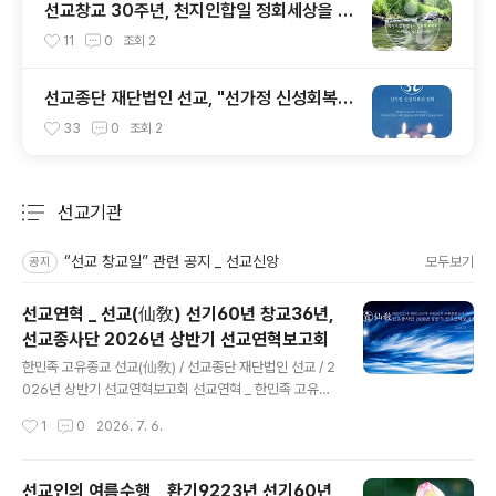
선교창교 30주년, 천지인합일 정회세상을 여
는 “신성(神性)의 물결” _ 선교 창교주 취정
11
0
조회
2
원사님의 “신성회복과 청정수행” 교유를 생
각하며
선교종단 재단법인 선교, "선가정 신성회복과
정회 & 홍익인간의 실현" 영상교화 _ 선교 수
33
0
조회
2
행공동체 신단수숲마을 "선가정 행복명상"
개최
선교기관
분류 전체보기
주요 글 목록
“선교 창교일” 관련 공지 _ 선교신앙
모두보기
공지
선교연혁 _ 선교(仙敎) 선기60년 창교36년,
선교종사단 2026년 상반기 선교연혁보고회
글 내용
한민족 고유종교 선교(仙敎) / 선교종단 재단법인 선교 / 2
026년 상반기 선교연혁보고회 선교연혁 _ 한민족 고유종
교 선교(仙敎) 연혁(沿革)선교종사단 2026 병오년 상반
작성시간
1
0
2026. 7. 6.
기 선교연혁보고회 [선교중앙종무원] 한민족 고유종교 선
교(仙敎) 교단은 2026년 7월 1일 선교환인집부회 후원 ·
재단법인 선교 주최 · 선교종단보존회 주관으로 선교종사
선교인의 여름수행 _ 환기9223년 선기60년