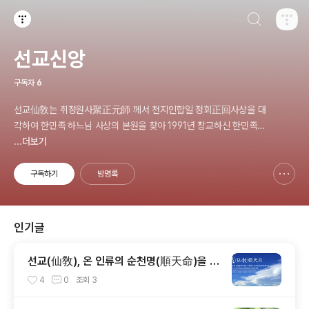
검색하기
티스토리
선교신앙
구독자
6
선교仙敎는 취정원사聚正元師 께서 천지인합일 정회正回사상을 대
각하여 한민족 하느님 사상의 본원을 찾아 1991년 창교하신 한민족
고유 종교 _ 선교仙敎 www.seongyo.kr
...더보기
구독하기
방명록
신고하기 레이어
열기
인기글
선교(仙敎), 온 인류의 순천명(順天命)을 기
원하는 순천일(順天日) 기념법회 / “1.9 인
4
0
조회
3
류의 날” 제정반포