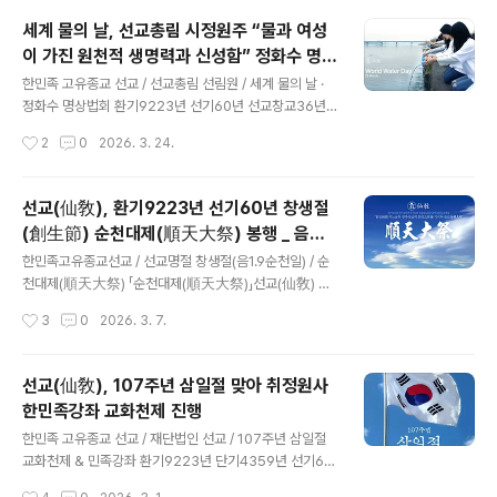
일 선도공법 수련 이끌어 .. 선교수행대중 신단수숲에서 ‘신
세계 물의 날, 선교총림 시정원주 “물과 여성
성의 숲 명상’ 으로 신성교화 ​[선교중앙종무원] 민족종교
이 가진 원천적 생명력과 신성함” 정화수 명상
선교 종단 ‘재단법인 선교(仙敎)’ 산하 ‘선교총림 선림원
글 내용
법회 집전
(仙林院)’은 2026년 5월 5일 24절기 입하(立夏)를 맞
한민족 고유종교 선교 / 선교총림 선림원 / 세계 물의 날 ·
아 선교 절기법회 “입하 신성법회”를 개최하고, 한민족 고
정화수 명상법회 환기9223년 선기60년 선교창교36년
유선도(韓民族固有仙道)를 일컫는 ‘선교수행문화 선도
2026' 병오년 정화수기도 산천법회선교(仙敎), 선교총림
작성시간
2
0
2026. 3. 24.
(仙道)’의 대중화를 위해 선교 교단에 비전되는 선도공법
시정원주 주재로 “춘분 산천재”와 “세계 물의 날” 산천법
(仙道功法) 중 입..
회 개최 선교총림선림원 설립자 시정원주, “여성은 인류 평
화공존의 한울세상을 여는 주역” [선교중앙종무원] 한민족
선교(仙敎), 환기9223년 선기60년 창생절
고유종교(韓民族固有宗敎) 재단법인 선교(仙敎)와 선
(創生節) 순천대제(順天大祭) 봉행 _ 음력 1
교총림 선림원(仙敎叢林仙林院)은 3월 22일 “세계 물
글 내용
월 9일 선교 명절 순천일
의 날(World Water Day)”을 맞아 ‘춘분(春分)절기 수호
한민족고유종교선교 / 선교명절 창생절(음1.9순천일) / 순
천제(守護天祭), 산천재(山川齋)’와 함께 선교총림선림
천대제(順天大祭) 「순천대제(順天大祭)」선교(仙敎) 창
원 설립자 시정원주(時正原主)님의 주재로 “정화수기도
생절(創生節) 음력1.9 순천일(順天日) 환기9223년 단
작성시간
3
0
2026. 3. 7.
명상법회”를 진행했습니다. ※세계 물의 날 · 선교 / 언론보
기4359년 선기60년 . 선교환인집부회 후원 . 재단법인 선
도 출처 ..
교 주최 . 선교총림선림원 주관 [선교중앙종무원] 환기92
23년 단기4359년 선기60년 선교창교36년(35주년) 병
선교(仙敎), 107주년 삼일절 맞아 취정원사
오년, 한민족 고유종교 선교(仙敎)는 창시자 취정원사께서
한민족강좌 교화천제 진행
음력 1월 9일 선교명절 순천일(順天日) 율려제천(律呂祭
글 내용
天) 순천대제(順天大祭)을 집전하시며 교유하신 「순천율
한민족 고유종교 선교 / 재단법인 선교 / 107주년 삼일절
려지의(順天律呂旨義)」를 정월대보름 상원제천(上元祭
교화천제 & 민족강좌 환기9223년 단기4359년 선기60
天) 교지로 각 교구와 교당 수행대중에 전하고 인류의 신성
년 선교창교36년 2026' 병오년 3.1절107주년 삼일절,
작성시간