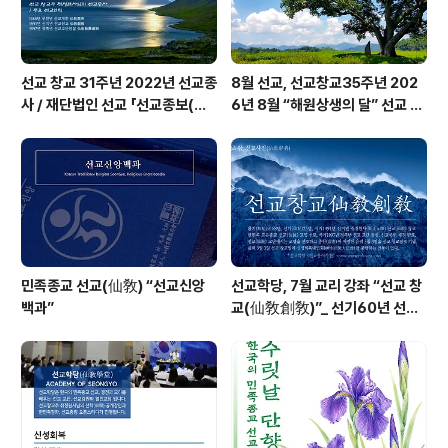
선교 창교 31주년 2022년 선교종
8월 선교, 선교창교35주년 202
사 / 재단법인 선교 「선교종보(仙
6년 8월 “해원상생의 달” 선교 법
敎宗譜)」 편찬
회 및 수행
민족종교 선교(仙敎) “선교신앙
선교학당, 7월 교리 강좌 “선교 창
백과”
교(仙敎創敎)”_ 선기60년 선교
창교36년 열린학당