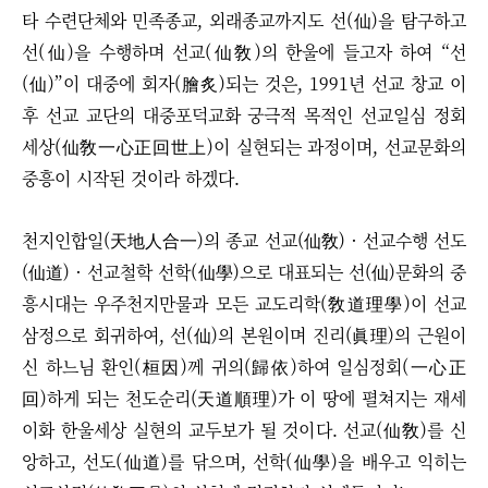
타 수련단체와 민족종교, 외래종교까지도 선(仙)을 탐구하고
선(仙)을 수행하며 선교(仙敎)의 한울에 들고자 하여 “선
(仙)”이 대중에 회자(膾炙)되는 것은, 1991년 선교 창교 이
후 선교 교단의 대중포덕교화 궁극적 목적인 선교일심 정회
세상(仙敎一心正回世上)이 실현되는 과정이며, 선교문화의
중흥이 시작된 것이라 하겠다.
천지인합일(天地人合一)의 종교 선교(仙敎) · 선교수행 선도
(仙道) · 선교철학 선학(仙學)으로 대표되는 선(仙)문화의 중
흥시대는 우주천지만물과 모든 교도리학(敎道理學)이 선교
삼정으로 회귀하여, 선(仙)의 본원이며 진리(眞理)의 근원이
신 하느님 환인(桓因)께 귀의(歸依)하여 일심정회(一心正
回)하게 되는 천도순리(天道順理)가 이 땅에 펼쳐지는 재세
이화 한울세상 실현의 교두보가 될 것이다.
선교(仙敎)를 신
앙하고, 선도(仙道)를 닦으며, 선학(仙學)을 배우고 익히는