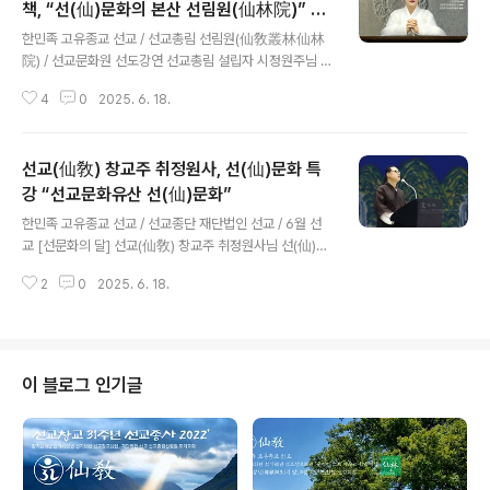
책, “​선(仙)문화의 본산 선림원(仙林院)” 강
글 내용
연
한민족 고유종교 선교 / 선교총림 선림원(仙敎叢林仙林
院) / 선교문화원 선도강연 선교총림 설립자 시정원주님 ​​선
(仙)문화산책“​선(仙)문화의 본산 선림원(仙林院)” 강연 _
4
0
2025. 6. 18.
[작성 : 선교총림선림원 선교문화원] 한국의 민족종교 종단
재단법인 선교(財團法人仙敎)와 선교총림 선림원(仙敎
叢林仙林院)은 “6월 선(仙)문화의 달”을 맞아 지난 6월
선교(仙敎) 창교주 취정원사, 선(仙)문화 특
5일 24절기 망종(芒種) 선도수행 명상법회를 성료하고,
선인교당 신단수문화원 명상지도자를 대상으로 “​선(仙)문
강 “​선교문화유산 선(仙)문화”
글 내용
화의 본산 선림원(仙林院)”을 주제로 선교총림(仙敎叢
한민족 고유종교 선교 / 선교종단 재단법인 선교 / 6월 선
林) 설립자 시정원주님의 한국선도 강연을 진행했습니다.​
교 [선문화의 달] 선교(仙敎) 창교주 취정원사님 선(仙)문
선교(仙敎)는 매월 교화주제를 정하여 정진하고 있습니다.
화 특강 _ 2025.6.18“​선교문화유산 선(仙)문화” 한민족
6월의 교화주제는 ‘선(仙)문화’입니다. 시정원주께서는 ‘선
2
0
2025. 6. 18.
고유종교 재단법인 선교(仙敎)와 선교총본산 선교총림 선
문화의 달, 6월’ 24절기..
림원(仙林院)은 2025년 6월 18일 선(仙)문화의 달 6월
을 맞아 “​선교문화유산 선(仙)문화”를 주제로 선교(仙敎)
창교주 취정원사님 선(仙)문화 특강을 진행했습니다. 취정
원사님의 선문화 특강은 선교 선제선도 수행대중의 한민족
이 블로그 인기글
고유문화인 선교문화(仙敎文化)에 대한 이해를 돕고자 기
획되었습니다. 선교 교단 창시자 취정원사께서는 “​선(仙)
문화 특강”에서 ‘선교문화(仙敎文化)와 선(仙)’에 대한 자
세하고도 명쾌한 법문으로 선제선도 수행대중에 진리의 가
르침을 내리..