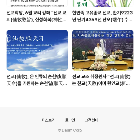
선교학당, 6월 교리 강좌 “선교 교
한민족 고유종교 선교, 환기9223
지(仙敎敎旨), 신성회복(神性回
년 단기4359년 단오(端午) 수릿
復)”_ 선기60년 선교창교36년
날 제천의식 성료 _ 창교주 취정원
열린학당
사님 신성교화법문
선교(仙敎), 온 인류의 순천명(順
선교 교조 취정원사 “선교(仙敎)
天命)을 기원하는 순천일(順天
는 천교(天敎)이며 환인교(桓因
日) 기념법회 / “1.9 인류의 날” 제
敎)이다” - 「선교학」강론
정반포
의안내
티스토리
로그인
고객센터
© Daum Corp.