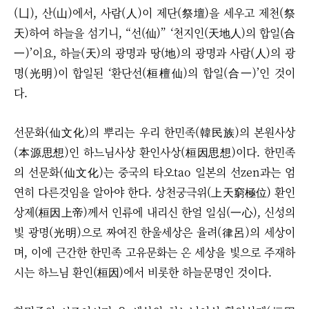
(凵), 산(山)에서, 사람(人)이 제단(祭壇)을 세우고 제천(祭
天)하여 하늘을 섬기니,
“선(仙)”
‘천지인(天地人)의 합일(合
一)’이요, 하늘(天)의 광명과 땅(地)의 광명과 사람(人)의 광
명(光明)이 합일된 ‘환단선(桓檀仙)의 합일(合一)’인 것이
다.
선문화(仙文化)의 뿌리는 우리 한민족(韓民族)의 본원사상
(本源思想)인 하느님사상 환인사상(桓因思想)이다. 한민족
의 선문화(仙文化)는 중국의 타오tao 일본의 선zen과는 엄
연히 다른것임을 알아야 한다. 상천궁극위(上天窮極位) 환인
상제(桓因上帝)께서 인류에 내리신 한얼 일심(一心), 신성의
빛 광명(光明)으로 짜여진 한울세상은 율려(律呂)의 세상이
며, 이에 근간한 한민족 고유문화는 온 세상을 빛으로 주재하
시는 하느님 환인(桓因)에서 비롯한 하늘문명인 것이다.