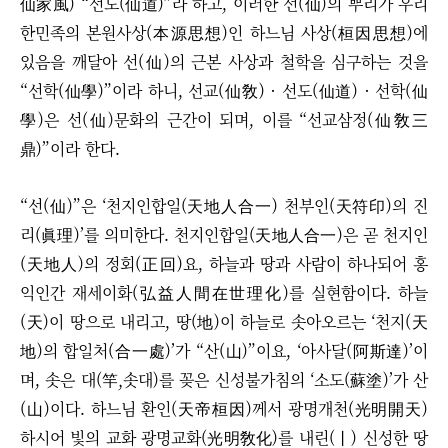
仙家風) “선도(仙道)”라 하고, 이러한 선(仙)의 뿌리가 우리
한민족의 본원사상(本源思想)인 하느님 사상(桓因思想)에
있음을 깨달아 선(仙)의 근본 사상과 철학을 심구하는 것을
“선학(仙學)”이라 하니, 선교(仙敎)
·
선도(仙道)
·
선학(仙
學)은 선(仙)문화의 근간이 되며, 이를 “선교삼정(仙敎三
鼎)”이라 한다.​
“선(仙)”은 ‘천지인합일(天地人合一) 천부인(天符印)의 진
리(眞理)’를 의미한다. 천지인합일(天地人合一)은 곧 천지인
(天地人)의 정회(正回)요, 하늘과 땅과 사람이 하나되어 홍
익인간 재세이화(弘益人間在世理化)를 실현함이다.​
하늘
(天)이 땅으로 내리고, 땅(地)이 하늘로 솟아오르는 ‘천지(天
地)의 합일처(合一處)’가 “산(山)”이요, ‘아사달(阿斯達)’이
며, 솟은 대(竿,솟대)를 꽂은 신성불가침의 ‘소도(蘇塗)’가 산
(山)이다. 하느님 환인(天帝桓因)께서 광명개천(光明開天)
하시어 빛의 교화 광명교화(光明敎化)를 내린(丨) 신성한 땅