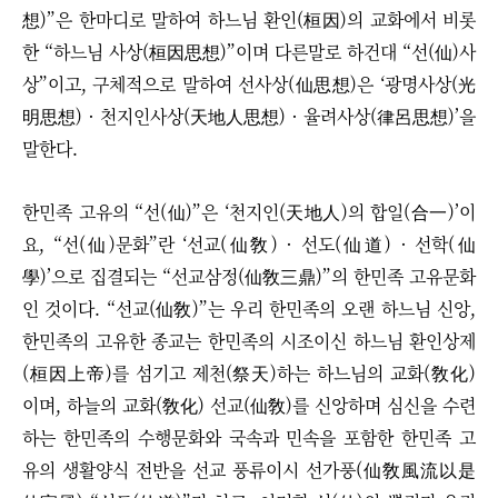
想)”은 한마디로 말하여 하느님 환인(桓因)의 교화에서 비롯
한 “하느님 사상(桓因思想)”이며 다른말로 하건대 “선(仙)사
상”이고, 구체적으로 말하여 선사상(仙思想)은 ‘
광명사상(光
明思想)
·
천지인사상(天地人思想)
·
율려사상(律呂思想)’을
말한다.
한민족 고유의 “선(仙)”은 ‘천지인(天地人)의 합일(合一)’이
요, “선(仙)문화”란 ‘선교(仙敎) · 선도(仙道) · 선학(仙
學)’으로 집결되는 “선교삼정(仙敎三鼎)”의 한민족 고유문화
인 것이다.
“선교(仙敎)”는 ​우리 한민족의 오랜 하느님 신앙,
한민족의 고유한 종교는 한민족의 시조이신 하느님 환인상제
(桓因上帝)를 섬기고 제천(祭天)하는 하느님의 교화(敎化)
이며, 하늘의 교화(敎化) 선교(仙敎)를 신앙하며 심신을 수련
하는 한민족의 수행문화와 국속과 민속을 포함한 한민족 고
유의 생활양식 전반을 선교 풍류이시 선가풍(仙敎風流以是