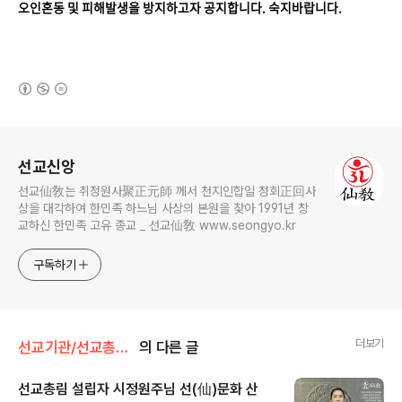
오인혼동 및 피해발생을 방지하고자 공지합니다. ​​​​숙지바랍니다.
(새창열림)
로그 정보
선교신앙
선교仙敎는 취정원사聚正元師 께서 천지인합일 정회正回사
상을 대각하여 한민족 하느님 사상의 본원을 찾아 1991년 창
교하신 한민족 고유 종교 _ 선교仙敎 www.seongyo.kr
구독하기
더보기
선교기관/선교총림선림원
의 다른 글
선교총림 설립자 시정원주님 ​​선(仙)문화 산