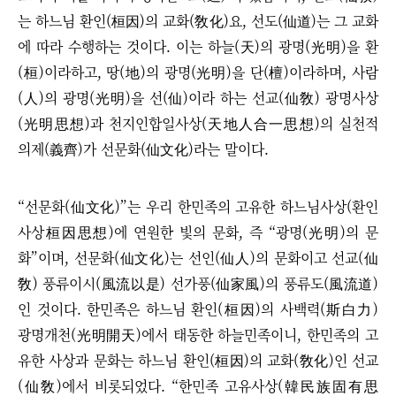
는 하느님 환인(桓因)의 교화(敎化)요, 선도(仙道)는 그 교화
에 따라 수행하는 것이다. 이는 하늘(天)의 광명(光明)을 환
(桓)이라하고, 땅(地)의 광명(光明)을 단(檀)이라하며, 사람
(人)의 광명(光明)을 선(仙)이라 하는 선교(仙敎) 광명사상
(光明思想)과 천지인합일사상(天地人合一思想)의 실천적
의제(義齊)가 선문화(仙文化)라는 말이다.
“선문화(仙文化)”는 우리 한민족의 고유한 하느님사상(환인
사상桓因思想)에 연원한 빛의 문화, 즉 “광명(光明)의 문
화”이며,
선문화(仙文化)는 선인(仙人)의 문화이고 선교(仙
敎) 풍류이시(風流以是) 선가풍(仙家風)의 풍류도(風流道)
인 것이다.
한민족은 하느님 환인(桓因)의 사백력(斯白力)
광명개천(光明開天)에서 태동한 하늘민족이니, 한민족의 고
유한 사상과 문화는 하느님 환인(桓因)의 교화(敎化)인 선교
(仙敎)에서 비롯되었다.
“한민족 고유사상(韓民族固有思