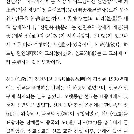
한민족의 시조이시며 온 세상의 하느님이신 환인상제(桓因
上帝)께서 광명개천 율려조화(光明開天律呂造化)로써 우주
천지만물을 창생(創生)하시고 존재(存在)의 의리(義理)를 내
려 살게하시니, “한민족 仙문화”는
한민족의 창세기 개천(開
天)에서 선(仙)의 교(敎)가 시작되었다.
교(敎)가 있고나
서 이를 따라 수행하는 도(道)가 있음이니, 선교(仙敎)는 하
느님 환인(桓因)의 교화(敎化)요, 선도(仙道)는 그 교화에 따
라 수행하는 것을 말함이다.
선교(仙敎)가 창교되고 교단(仙敎敎團)이 창설된 1990년대
에는 선교를 표방하는 단체는 단 한곳도 없었으며, 선교가 인
구에 회자되는 일도 없었다. 오랫동안 선교는 대중에게서 잊
혀져 절멸되고 있었다. 선교 교단 창설 즈음에는 한민족의 선
(仙)은 위축되고, 불교의 선(禪)이 유행되었고, 선도(仙道)를
표방하는 단체들도 중국의 도(道) 타오(tao)를 흉내내기 급
급하였다.
선교창교와 선교 교단 창설 이후, 근래에 들어 여