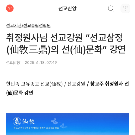
검색하기
선교신앙
티스토리
선교기관/선교총림선림원
취정원사님 선교강원 “선교삼정
(仙敎三鼎)의 선(仙)문화” 강연
선교仙敎
2025. 6. 18. 07:49
한민족 고유종교 선교(仙敎) / 선교강원
/ 창교주 취정원사 선
(仙)문화 강연