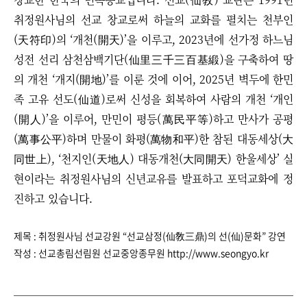
취정원사님의 선교 창교로써 하늘의 교화를 펼치는 천부인
(天符印)의 ‘개천(開天)’을 이루고, 2023년에 선가정 하느님
성전 선리 삼천삼백기단(仙里三千三百基緞)을 구축하여 땅
의 개천 ‘개지(開地)’를 이룬 것에 이어, 2025년 벽두에 한민
족 고유 선도(仙道)로써 신성을 회복하여 사람의 개천 ‘개인
(開人)’을 이루어, 만민이 평등(萬民平等)하고 만사가 공평
(萬事公平)하며 만물이 화평(萬物和平)한 참된 대동세상(大
同世上), ‘천지인(天地人) 대동개천(大同開天) 한울세상’ 실
현이라는 취정원사님의 신년교유를 발표하고 포덕교화에 정
진하고 있습니다.
제목 :
취정원사님 선교강원 “선교삼정(仙敎三鼎)의 선(仙)문화” 강연
작성 : 선교총림선림원 선교중앙종무원 http://www.seongyo.kr