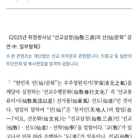
《2025년 취정원사님 “선교삼정(仙敎三鼎)의 선(仙)문화” 강
연 中. 일부발췌》
※본 콘텐츠는 재단법인 선교 저작권과 관련합니다. 타종교 및 일반의
무단전재 및 복사편집을 엄격히 금합니다.
「 “한민족 선(仙)문화”는 우주청원지기(宇宙淸元之氣)를
깨달아 실천하는 ‘선교수행문화(仙敎修行文化)’ 즉 ‘선교풍
류이시(仙敎風流以是) 선가풍(仙家風) 선도(仙道)’인 것이
다. 엄밀히 말하여 “선(仙)”은 ‘천지인(天地人)의 합일(合
一)’이요, 선문화(仙文化)는 “선교삼정(仙敎三鼎)인 ‘선교
(仙敎) · 선도(仙道) · 선학(仙學)’을 말함이다. ‘교(敎)’가 있
고나서 이를 따라 수행하는 ‘도(道)’가 있음이니, 선교(仙敎)