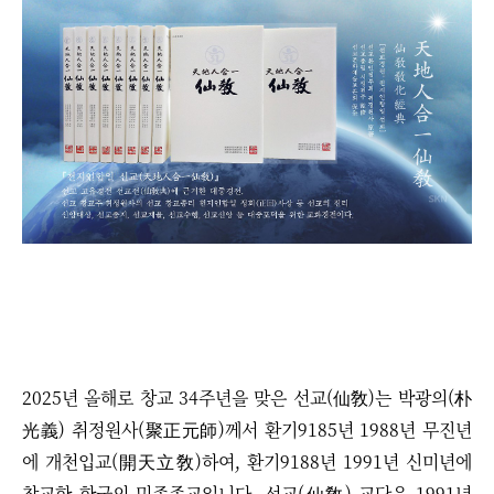
2025년 올해로 창교 34주년을 맞은 선교(仙敎)는 박광의(朴
光義) 취정원사(聚正元師)께서 환기9185년 1988년 무진년
에 개천입교(開天立敎)하여, 환기9188년 1991년 신미년에
창교한 한국의 민족종교입니다. 선교(仙敎) 교단은 1991년