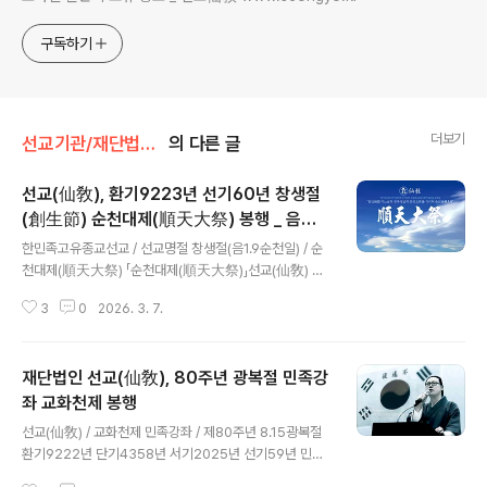
구독하기
더보기
선교기관/재단법인선교
의 다른 글
선교(仙敎), 환기9223년 선기60년 창생절
(創生節) 순천대제(順天大祭) 봉행 _ 음력 1
글 내용
월 9일 선교 명절 순천일
한민족고유종교선교 / 선교명절 창생절(음1.9순천일) / 순
천대제(順天大祭) 「순천대제(順天大祭)」선교(仙敎) 창
생절(創生節) 음력1.9 순천일(順天日) 환기9223년 단
3
0
2026. 3. 7.
기4359년 선기60년 . 선교환인집부회 후원 . 재단법인 선
교 주최 . 선교총림선림원 주관 [선교중앙종무원] 환기92
23년 단기4359년 선기60년 선교창교36년(35주년) 병
재단법인 선교(仙敎), 80주년 광복절 민족강
오년, 한민족 고유종교 선교(仙敎)는 창시자 취정원사께서
음력 1월 9일 선교명절 순천일(順天日) 율려제천(律呂祭
좌 교화천제 봉행
글 내용
天) 순천대제(順天大祭)을 집전하시며 교유하신 「순천율
선교(仙敎) / 교화천제 민족강좌 / 제80주년 8.15광복절
려지의(順天律呂旨義)」를 정월대보름 상원제천(上元祭
환기9222년 단기4358년 서기2025년 선기59년 민족
天) 교지로 각 교구와 교당 수행대중에 전하고 인류의 신성
종교 선교(仙敎), 제80주년 광복절 교화천제(光復節敎