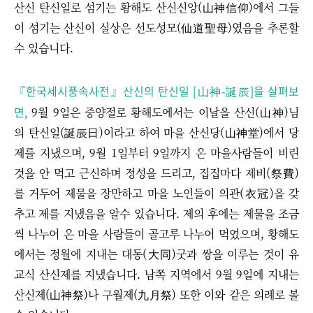
산신 탄신일로 섬기는 황해도 산신신앙(山神信仰)에서 그들
이 섬기는 산신이 실상은 선도성모(仙道聖母)였음을 추론할
수 있습니다.
『한국세시풍속사전』산신의 탄신일 [山神-誕辰]을 살펴보
면,
9월 9일은 중양절로 황해도에서는 이날을 산신(山神)님
의 탄신일(誕辰日)이라고 하여 마을 산신당(山神堂)에서 당
제를 지냈으며, 9월 1일부터 9일까지 온 마을사람들이 비린
것을 안 먹고 근신하며 정성을 드리고, 집집마다 제비(祭費)
를 거두어 제물을 장만하고 마을 노인들이 의관(衣冠)을 갖
추고 제를 지냈음을 알수 있습니다. 제의 후에는 제물을 조금
씩 나누어 온 마을 사람들이 골고루 나누어 먹었으며, 황해도
에서는 정월에 지내는 대동(大同)굿과 쌍을 이루는 것이 유
교식 산신제를 지냈습니다. 남쪽 지역에서 9월 9일에 지내는
산신제(山神祭)나 구월제(九月祭) 또한 이와 같은 의례로 볼