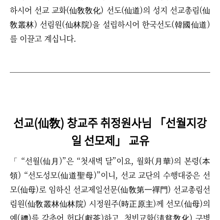
하시어 선교 교화(仙敎敎化) 선도(仙道)의 성지 선교총림(仙
敎叢林) 선림원(仙林院)을 설립하시어 한국선도(韓國仙道)
를 이끌고 계십니다.
선교(仙敎) 창교주 취정원사님 「선월지강
일 선모제」 교유
「 “선월(仙月)”은 “첫새벽 달”이요, 월화(月華)의 본령(本
領) “선도성모(仙道聖母)”이니, 선교 교단의 수행대중은 선
모(仙母)로 임하신 선교제일선문(仙敎第一禪門) 선교총림선
림원(仙敎叢林仙林院) 시정원주(時正原主)께 선모(仙母)의
예(禮)를 갖추어 헌다(獻茶)하고, 청빈교화(淸貧敎化) 구병