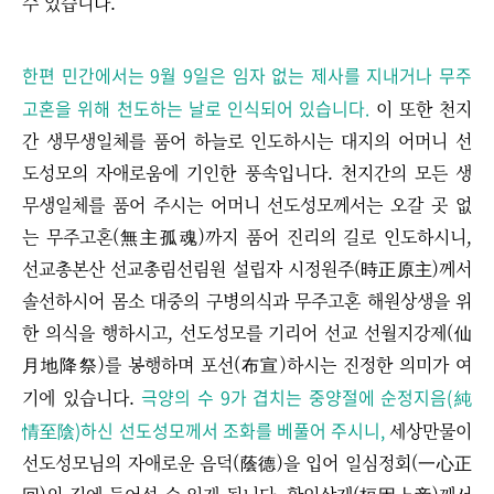
수 있습니다.
한편 민간에서는 9월 9일은 임자 없는 제사를 지내거나 무주
고혼을 위해 천도하는 날로 인식되어 있습니다.
이 또한 천지
간 생무생일체를 품어 하늘로 인도하시는 대지의 어머니 선
도성모의 자애로움에 기인한 풍속입니다. 천지간의 모든 생
무생일체를 품어 주시는 어머니 선도성모께서는 오갈 곳 없
는 무주고혼(無主孤魂)까지 품어 진리의 길로 인도하시니,
선교총본산 선교총림선림원 설립자 시정원주(時正原主)께서
솔선하시어 몸소 대중의 구병의식과 무주고혼 해원상생을 위
한 의식을 행하시고, 선도성모를 기리어 선교 선월지강제(仙
月地降祭)를 봉행하며 포선(布宣)하시는 진정한 의미가 여
극양의 수 9가 겹치는 중양절에 순정지음(純
기에 있습니다.
情至陰)하신 선도성모께서 조화를 베풀어 주시니,
세상만물이
선도성모님의 자애로운 음덕(蔭德)을 입어 일심정회(一心正