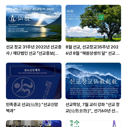
선교 창시자 박광의(朴光義) 취정원사(聚正元師)님의 한
국 고유 문화 강연 “개천(開天) · 개지(開地) · 개인(開人),
천지인합일 재세이화(天地人合一在世理化)”를 진행했
습니다.취정원사께..
선교 창교 31주년 2022년 선교종
8월 선교, 선교창교35주년 202
사 / 재단법인 선교 「선교종보(仙
6년 8월 “해원상생의 달” 선교 법
敎宗譜)」 편찬
회 및 수행
민족종교 선교(仙敎) “선교신앙
선교학당, 7월 교리 강좌 “선교 창
백과”
교(仙敎創敎)”_ 선기60년 선교
창교36년 열린학당