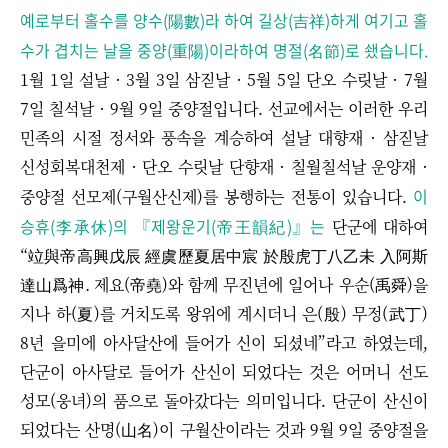
예로부터 홀수를 양수(陽數)라 하여 길상(吉祥)하게 여기고 홀
수가 겹치는 날을 중양(重陽)이라하여 명절(名節)로 쇘습니다.
1월 1일 설날 · 3월 3일 삼짇날
·
5월 5일 단오 수릿날
·
7월
7일 칠석날
·
9월 9일 중양절입니다. 선교에서는 이러한 우리
민족의 시절 정서와 풍속을 계승하여 설날 대향재
·
삼짇날
신성회복대천제
·
단오 수릿날 단향재
·
칠월칠석날 운양재
·
이
중양절 선모제(구월산신제)를 봉행하는 전통이 있습니다.
승휴(李承休)의 『제왕운기(帝王韻紀)』는
단군에 대하여
“竝與帝高興戊辰 經虞歷夏居中宸 於殷虎丁八乙未 入阿斯
達山爲神. 제요(帝堯)와 함께 무진년에 일어나 우순(禹舜)을
지나 하(夏)를 거치도록 왕위에 계시더니 은(殷) 무정(武丁)
8년 을미에 아사달산에 들어가 신이 되셨네”라고 하였는데,
단군이 아사달로 들어가 산신이 되었다는 것은 어머니 선도
성모(웅녀)의 품으로 돌아갔다는 의미입니다. 단군이 산신이
되었다는 산명(山名)이 구월산이라는 것과 9월 9일 중양절을