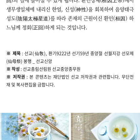
回)의 길에 들어설 수 있게 됩니다. 환인상제(桓因上帝)께서
생무생일체에 내리신 한얼, 신성(神性)을 회복하여 음양태극
성도(陰陽太極星道)를 따라 존재의 근원이신 환인(桓因) 하
느님께 정회(正回)하게 되는 것입니다.
※ 제목
: 선교(仙敎), 환기9222년 선기59년 중양절 선월지강 선모제
(仙母祭) 봉행 _ 선교신앙
※ 작성
: 선교총림선림원 선교중앙종무원
※ 저작권
:
본 콘텐츠는 재단법인 선교 저작권과 관련합니다. 무단전
재 및 복사편집을 금합니다.