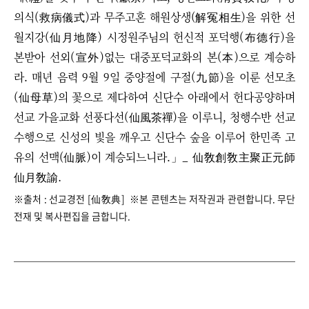
의식(救病儀式)과 무주고혼 해원상생(解冤相生)을 위한 선
월지강(仙月地降) 시정원주님의 헌신적 포덕행(布德行)을
본받아 선외(宣外)없는 대중포덕교화의 본(本)으로 계승하
라. 매년 음력 9월 9일 중양절에 구절(九節)을 이룬 선모초
(仙母草)의 꽃으로 제다하여 신단수 아래에서 헌다공양하며
선교 가을교화 선풍다선(仙風茶禪)을 이루니, 청행수반 선교
수행으로 신성의 빛을 깨우고 신단수 숲을 이루어 한민족 고
유의 선맥(仙脈)이 계승되느니라.」
_ 仙敎創敎主聚正元師
仙月敎諭.
※출처 : 선교경전 [仙敎典] ※본 콘텐츠는 저작권과 관련합니다. 무단
전재 및 복사편집을 금합니다.