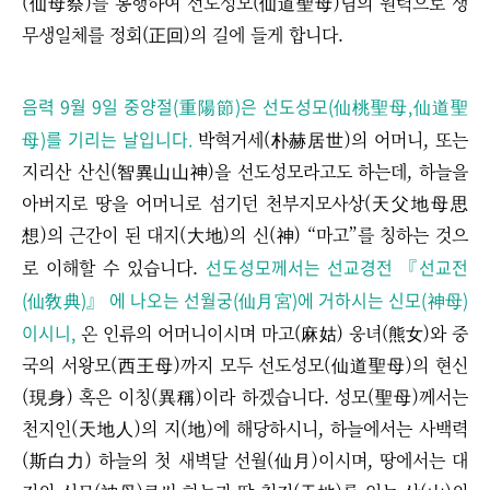
(仙母祭)를 봉행하여 선도성모(仙道聖母)님의 원력으로 생
무생일체를 정회(正回)의 길에 들게 합니다.
음력 9월 9일 중양절(重陽節)은 선도성모(仙桃聖母,仙道聖
母)를 기리는 날입니다.
박혁거세(朴赫居世)의 어머니, 또는
지리산 산신(智異山山神)을 선도성모라고도 하는데, 하늘을
아버지로 땅을 어머니로 섬기던 천부지모사상(天父地母思
想)의 근간이 된 대지(大地)의 신(神) “마고”를 칭하는 것으
선도성모께서는 선교경전 『선교전
로 이해할 수 있습니다.
(仙敎典)』 에 나오는 선월궁(仙月宮)에 거하시는 신모(神母)
이시니,
온 인류의 어머니이시며 마고(麻姑) 웅녀(熊女)와 중
국의 서왕모(西王母)까지 모두 선도성모(仙道聖母)의 현신
(現身) 혹은 이칭(異稱)이라 하겠습니다. 성모(聖母)께서는
천지인(天地人)의 지(地)에 해당하시니, 하늘에서는 사백력
(斯白力) 하늘의 첫 새벽달 선월(仙月)이시며, 땅에서는 대