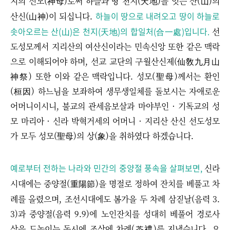
지의 신모(神母)로써 하늘과 땅 천지(天地)를 잇는 산(山)의
하늘이 땅으로 내려오고 땅이 하늘로
산신(山神)이 되십니다.
솟아오르는 산(山)은 천지(天地)의 합일처(合一處)입니다.
선
도성모께서 지리산의 여산신이라는 민속신앙 또한 같은 맥락
으로 이해되어야 하며, 선교 교단의 구월산신제(仙敎九月山
神祭) 또한 이와 같은 맥락입니다. 성모(聖母)께서는 환인
(桓因) 하느님을 보좌하여 생무생일체를 돌보시는 자애로운
어머니이시니, 불교의 관세음보살과 마야부인 · 기독교의 성
모 마리아 · 신라 박혁거세의 어머니 · 지리산 산신 선도성모
가 모두 성모(聖母)의 상(象)을 취하였다 하겠습니다.
예로부터 전하는 나라와 민간의 중양절 풍속을 살펴보면,
신라
시대에는 중양절(重陽節)을 명절로 정하여 잔치를 베풀고 차
례를 올렸으며,
조선시대에도 봄가을 두 차례 삼짇날(음력 3.
3)과 중양절(음력 9.9)에 노인잔치를 성대히 베풀어 경로사
상을 드높이는 동시에 조상에 차례(茶禮)를 지냈습니다. 요