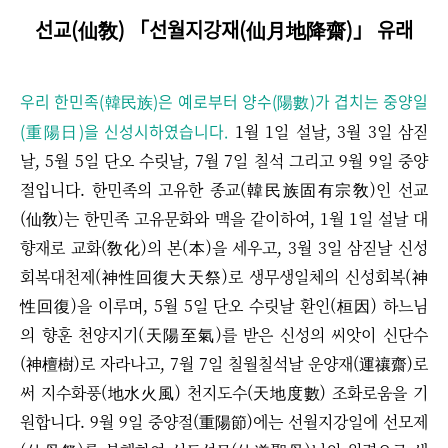
선교(仙敎) 「선월지강재(仙月地降齋)」 유래
우리 한민족(韓民族)은 예로부터 양수(陽數)가 겹치는 중양일
(重陽日)을 신성시하였습니다.
1월 1일 설날, 3월 3일 삼짇
날, 5월 5일 단오 수릿날, 7월 7일 칠석 그리고 9월 9일 중양
절입니다. 한민족의 고유한 종교(韓民族固有宗敎)인 선교
(仙敎)는 한민족 고유문화와 맥을 같이하여, 1월 1일 설날 대
향재로 교화(敎化)의 본(本)을 세우고, 3월 3일 삼짇날 신성
회복대천제(神性回復大天祭)로 생무생일체의 신성회복(神
性回復)을 이루며, 5월 5일 단오 수릿날 환인(桓因) 하느님
의 향훈 천양지기(天陽至氣)를 받은 신성의 씨앗이 신단수
(神檀樹)로 자라나고, 7월 7일 칠월칠석날 운양재(運禳齋)로
써 지수화풍(地水火風) 천지도수(天地度數) 조화로움을 기
원합니다. 9월 9일 중양절(重陽節)에는 선월지강일에 선모제