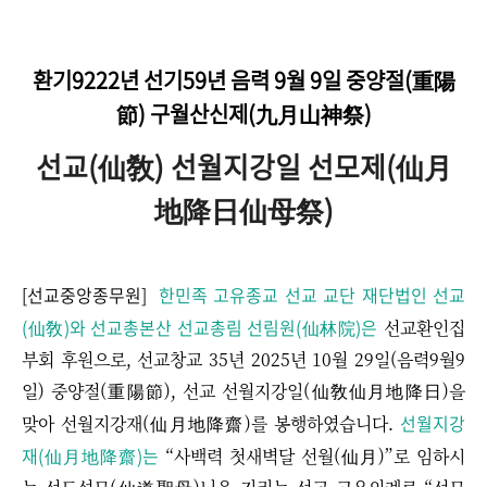
환기9222년 선기59년
음력 9월 9일 중양절(重陽
節) 구월산신제(九月山神祭)
선교(仙敎) 선월지강일 선모제(仙月
地降日仙母祭)
[선교중앙종무원]
한민족 고유종교 선교 교단 재단법인 선교
(仙敎)와 선교총본산 선교총림 선림원(仙林院)은
선교환인집
부회 후원으로, 선교창교 35년 2025년 10월 29일(음력9월9
일) 중양절(重陽節), 선교 선월지강일(仙敎仙月地降日)을
선월지강
맞아 선월지강재(仙月地降齋)를 봉행하였습니다.
재(仙月地降齋)는
“사백력 첫새벽달 선월(仙月)”로 임하시