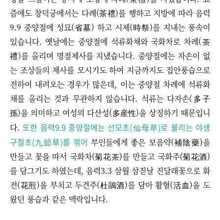
즘에도 창덕궁에서는 다례(茶禮)를 행하고 지방에 따라 음력
9.9 중양절에 성묘(省墓) 하고 시제(時祭)를 지내는 풍속이
있습니다.
옛날에는 중양절에 석류화채와 국화차로 차례(茶
禮)를 올리며 명절제사를 지냈습니다. 중양절에는 자손이 없
는 조상들의 제사를 모시기도 하여 지금까지도 집안풍습으로
전하여 내려오는 경우가 많은데, 이는 중양절 차례에 석류화
채를 올리는 것과 무관하지 않습니다. 석류는 다자손(多子
孫)을 의미하고 여성의 다산성(多産性)을 상징하기 때문입니
또한 음력9.9 중양절에는 선모초(仙母草)로 불리는 야생
다.
구절초(九節草)를 꺾어
부인들에게 좋은 보음약(補陰藥)을
만들고 꽃을 따서 국화차(菊花茶)를 만들고 국화주(菊花酒)
를 담그기도 하였는데, 음력3.3 삼월 삼짇날 진달래꽃으로 화
전(花煎)을 부치고 두견주(杜鵑酒)를 담아 활혈(活血)을 도
왔던 풍습과 같은 맥락입니다.