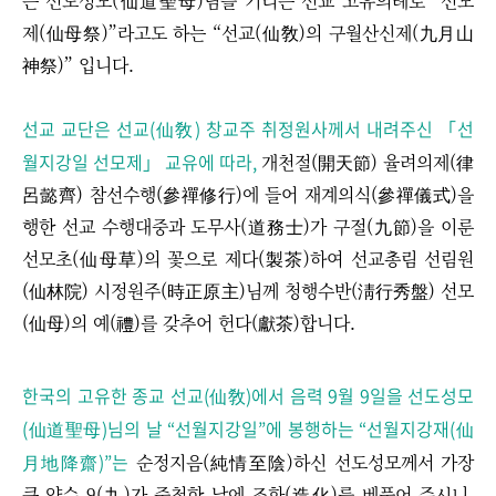
는 선도성모(仙道聖母)님을 기리는 선교 고유의례로 “선모
제(仙母祭)”라고도 하는 “선교(仙敎)의 구월산신제(九月山
神祭)” 입니다.
선교 교단은 선교(仙敎) 창교주 취정원사께서 내려주신 「선
월지강일 선모제」 교유에 따라,
개천절(開天節) 율려의제(律
呂懿齊) 참선수행(參禪修行)에 들어 재계의식(參禪儀式)을
행한 선교 수행대중과 도무사(道務士)가 구절(九節)을 이룬
선모초(仙母草)의 꽃으로 제다(製茶)하여 선교총림 선림원
(仙林院) 시정원주(時正原主)님께 청행수반(淸行秀盤) 선모
(仙母)의 예(禮)를 갖추어 헌다(獻茶)합니다.
한국의 고유한 종교 선교(仙敎)에서 음력 9월 9일을 선도성모
(仙道聖母)님의 날 “선월지강일”에 봉행하는 “선월지강재(仙
月地降齋)”는
순정지음(純情至陰)하신 선도성모께서 가장
큰 양수 9(九)가 중첩한 날에 조화(造化)를 베풀어 주시니,