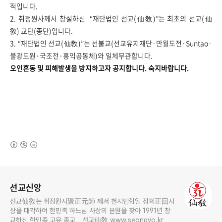
적입니다.
2. 취정원사께서 창설하신 “재단법인 선교(仙敎)”는 최초의 선교(仙
敎) 교단(종단)입니다.
3. “재단법인 선교(仙敎)”는 선불교(선교유지재단·만월도전·Suntao·
불광도원·국조전·홍익공동체)와 일체무관합니다.
오인혼동 및 피해발생을 방지하고자 공지합니다. ​​​​숙지바랍니다.
(새창열림)
로그 정보
선교신앙
선교仙敎는 취정원사聚正元師 께서 천지인합일 정회正回사
상을 대각하여 한민족 하느님 사상의 본원을 찾아 1991년 창
교하신 한민족 고유 종교 _ 선교仙敎 www.seongyo.kr