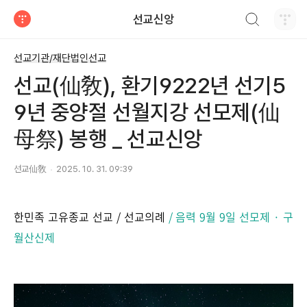
검색하기
선교신앙
티스토리
선교기관/재단법인선교
선교(仙敎), 환기9222년 선기5
9년 중양절 선월지강 선모제(仙
母祭) 봉행 _ 선교신앙
선교仙敎
2025. 10. 31. 09:39
한민족 고유종교 선교 / 선교의례
/ 음력 9월 9일 선모제 · 구
월산신제