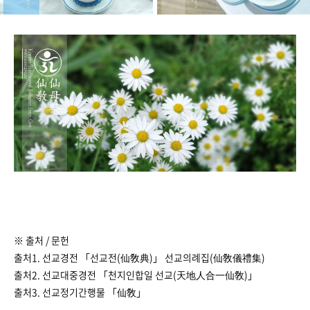
※ 출처 / 문헌
출처1. 선교경전 「선교전(仙敎典)」 선교의례집(仙敎儀禮集)
출처2. 선교대중경전 「천지인합일 선교(天地人合一仙敎)」
출처3. 선교정기간행물 「仙敎」