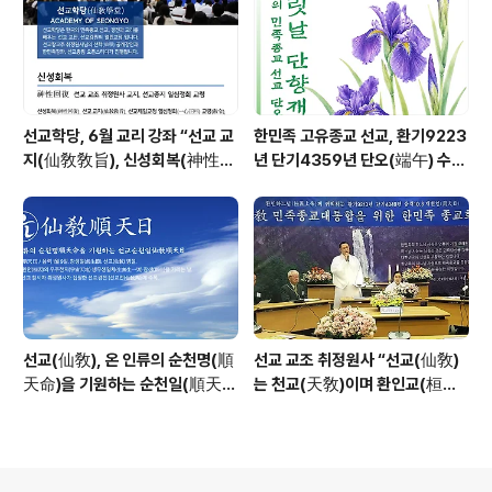
선교학당, 6월 교리 강좌 “선교 교
한민족 고유종교 선교, 환기9223
지(仙敎敎旨), 신성회복(神性回
년 단기4359년 단오(端午) 수릿
復)”_ 선기60년 선교창교36년
날 제천의식 성료 _ 창교주 취정원
열린학당
사님 신성교화법문
선교(仙敎), 온 인류의 순천명(順
선교 교조 취정원사 “선교(仙敎)
天命)을 기원하는 순천일(順天
는 천교(天敎)이며 환인교(桓因
日) 기념법회 / “1.9 인류의 날” 제
敎)이다” - 「선교학」강론
정반포