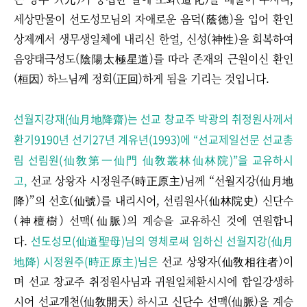
세상만물이 선도성모님의 자애로운 음덕(蔭德)을 입어 환인
상제께서 생무생일체에 내리신 한얼, 신성(神性)을 회복하여
음양태극성도(陰陽太極星道)
를 따라 존재의 근원이신 환인
(桓因) 하느님께 정회(正回)하게
됨을 기리는 것입니다.
선월지강재
(仙月地降齋)
는 선교 창교주 박광의 취정원사께서
환기9190년 선기27년 계유년(1993)에 “선교제일선문 선교총
림 선림원(仙敎第一仙門 仙敎叢林仙林院)”을 교유하시
고,
선교 상왕자 시정원주(時正原主)님께 “선월지강(仙月地
降)”의 선호(仙號)를 내리시어, 선림원사(仙林院史) 신단수
(神檀樹) 선맥(仙脈)의 계승을 교유하신 것에 연원합니
선도성모(仙道聖母)님의 영체로써 임하신 선월지강(仙月
다.
地降) 시정원주(時正原主)님은
선교 상왕자(仙敎相往者)이
며 선교 창교주 취정원사님과 귀원일체환시시에 합일강생하
시어 선교개천(仙敎開天) 하시고 신단수 선맥(仙脈)을 계승