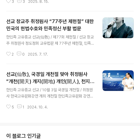
회복을 통한 재세이화(在世理化)를 안배했습니다. 선교
3
3
2025. 8. 15.
化天祭)선교 창교주 취정원사, “진정한 광복은 민족정신
교단은 음력 1월 9일 순천일..
의 부활로 이루는 자주국방 한반도 평화통일” [선교중앙종
무원] 한국의 민족종교 선교종단 재단법인 선교(仙敎)와
선교 창교주 취정원사 “77주년 제헌절” 대한
선교총림 선림원(仙林院)은, 80주년 8.15 광복절을 맞아
교화천제(敎化天祭)와 함께 선교 창교주 취정원사님의 민
민국의 헌법수호와 민족정신 부활 법문
글 내용
족강좌를 개최하였습니다. 선교(仙敎)는 1991년 창교 이
한민족 고유종교 선교(仙敎) / 제77회 제헌절 / 선교 창교
래 매년 광복절에 한민족 고유종교 선교에 대한 올바른 이
주 취정원사 정도정회 교유법문 제 77주년 제헌절, 민족종
해와 자주적 역사관을 심어주고자, 교화천제(敎化天祭)와
교 선교 민족강좌 선교 창교주 취정원사 “대한민국의 헌법
‘진정한 광복(光復)과 완전한 독립(獨立)’을 주제로 선교
2
0
2025. 7. 17.
수호와 민족정신 부활” 법문 『만민평등 · 만사공평 · 만물화
(仙敎) 창교주 박광의(朴光義..
평의 재세이화로 대동세상이 열린다.』 [선교중앙종무원 w
ww.seongyo.kr] 한국의 민족종교 선교종단 재단법인
선교(仙敎), 국경일 개천절 맞아 취정원사
선교(仙敎)와 선교총림 선림원(仙林院)은 2025년 7월
17일 77주년 제헌절(制憲節)을 맞아 “대한민국의 헌법
“개천(開天) 개지(開地) 개인(開人), 천지인
글 내용
수호와 민족정신 부활”을 위한 선교 창교주 취정원사님의
합일 재세이화” 한국고유문화강연 진행
한민족 고유종교 선교 / 10월 3일 국경일 개천절 / 취정원
선교수리훈(仙敎首理訓) 『한민족고유선교고(韓民族固
사 한국고유문화강연 개최 개천절 한민족고유문화 강연선
有仙敎考)』교유를 수행대중에 전하고 천지인 대동개천
교(仙敎), 10월 3일 국경일 개천절 맞아 취정원사 한국 고
한울세상을 건설의 서원을 세웠습니다. 선교 창시자 취정
5
1
2024. 10. 4.
유 문화 강연 진행 선교 창시자 취정원사, 한민족의 창세기
원사께서는 “국가는 정도(正道..
“개천(開天)”을 기리며 “개천(開天) · 개지(開地) · 개인
(開人), 천지인합일 재세이화” 강설 [선교중앙종무원] 한
국의 민족종교 선교 교단 재단법인 선교(仙敎)와 선교총본
산 선교총림 선림원(仙林院)은 10월 3일 개천절(開天
이 블로그 인기글
節)을 맞아 선교환인집부회(仙敎桓因慹父會) 후원으로