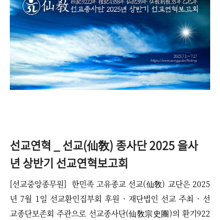
선교연혁 _ 선교(仙敎) 종사단 2025 을사
년 상반기 선교연혁보고회
[선교중앙종무원] 한민족 고유종교 선교(仙敎) 교단은 2025
년 7월 1일 선교환인집부회 후원 · 재단법인 선교 주최
·
선
교종단보존회 주관으로 선교종사단(仙敎宗史團)의 환기922