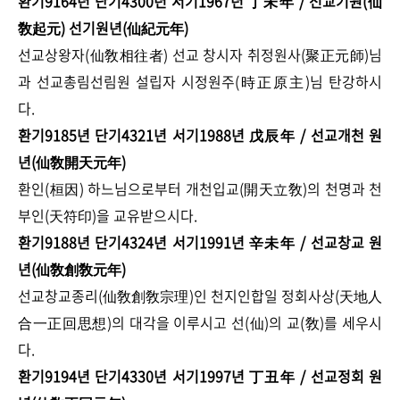
환기9164년 단기4300년 서기1967년 丁未年 / 선교기원(仙
敎起元) 선기원년(仙紀元年)
선교상왕자(仙敎相往者) 선교 창시자 취정원사(聚正元師)님
과 선교총림선림원 설립자 시정원주(時正原主)님 탄강하시
다.
환기9185년 단기4321년 서기1988년 戊辰年 / 선교개천 원
년(仙敎開天元年)
환인(桓因) 하느님으로부터 개천입교(開天立敎)의 천명과 천
부인(天符印)을 교유받으시다.
환기9188년 단기4324년 서기1991년 辛未年 / 선교창교 원
년(仙敎創敎元年)
선교창교종리(仙敎創敎宗理)인 천지인합일 정회사상(天地人
合一正回思想)의 대각을 이루시고 선(仙)의 교(敎)를 세우시
다.
환기9194년 단기4330년 서기1997년 丁丑年 / 선교정회 원