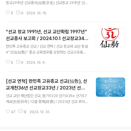
8.辛未日 선교창교35년 종무대법회2. 선교총림 선림원
창교29주년 선교종사(仙敎宗史) 선교창교 29주년 선교
선교종사단 종무보고식 3. 선교포교원 선화원(仙花院) 선
종사 2020’ [선교중앙종무원] 한국의 민족종교 선교(仙
교신행회 총회 2025 . 12 . 31 / 선교창교34주년 ..
5
0
2024. 10. 15.
敎) 교단 재단법인 선교는 시월 상달 음력 개천절 개천대제
(開天大祭) 봉행을 위한 율려의제 참선수행에 정진하고
있습니다. 내 안의 하늘를 열고 신성을 회복하며, 한민족 하
“선교 창교 1991년, 선교 교단확립 1997년”
느님성전 기도에 열심을 다하는 선교인과 수행대중에 선교
종사34년의 천지인합일 선교정회(天地人合一仙敎正
선교종사 보고회 / 2024.10.1 선교창교34년
글 내용
回)의 역사(仙史)를 살펴볼 수 있도록,재단법인 선교에서
재단법인선교(仙敎)
한민족 고유종교 선교 / 선교 연혁 / 선교 창교와 교단 창설
는 / 1.선교 정기간행물 『仙敎』 선교창교34년 ‘가을교화
※“선교(仙敎)” 종교 교육업무를 상징하는 선교고유표장 “
특집호’ 발행 / 2. 선교역사전 ‘仙史展’ 개최 2024.11.1.금
천지인합일 천부인 ”(특허청등록) ​​※ 위 선교 표장은 한민
~11.11.월 / 3. 새벽신성기도로 선리화(仙理華)를 꽃피우
5
0
2024. 10. 9.
족고유종교 선교(仙敎) 종단(宗團) _선교환인집부회 · 재
는 ‘선교신행대회..
단법인 선교 · 선교총림선림원 · 선교종단보존회 · 선교문화
예술보존회 · 선교지역문화보존회와 선교(仙敎) 각 교구
[선교 연혁] 한민족 고유종교 선교(仙敎), 선
(敎區) 및 교당(敎堂) · 강원(講院) · 선교문화원(仙敎文
化院) · 선문화원(仙文化院) · 선가정(仙家庭) 선리 삼천
교개천36년 선교창교33년 / 2023년 선교
글 내용
삼백기단(仙里三千三百基亶) 표장으로 사용되며, 선교
종사 회향
선교 교단 재단법인 선교, 환기9220 단기4356 선기57
수행문화 선도(仙道)와 선교 사상철학 선학(仙學) 등 선교
계묘년(癸卯年) 12월 종재(終齋) / 2023년 선교 포덕교
교조 박광의(朴光義) 취정원사(聚正元師)께서 창설한 선
화를 회향(回向)합니다.* 회향(回向) : 모든 정성 기도 수
교 교단(仙敎敎團)을 상징하고 있습니다. “선기31년(19
47
12
2023. 12. 31.
행으로 지은 공덕과 발심의 근원이 되는 신행의지를 모두
97) 선교 교..
바른 곳으로 돌아가게 한다는 의미로, 우주천지만물 생무
생일체가 상생조화를 이루어 환인 하느님께 정회(正回)하
는 것을 의미합니다. 열심으로 기도하고 그 공덕을 회향하