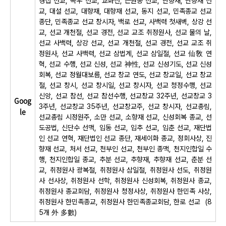
경칩 선교, 곡우 선교, 교화선, 근원종 선교, 단향재, 단향재 선
교, 대설 선교, 대향재, 대향재 선교, 동지 선교, 민족종교 선교
종단, 민족종교 선교 창시자, 백로 선교, 사백력 첫새벽, 상강 선
교, 선교 개천절, 선교 경전, 선교 교조 취정원사, 선교 물의 날,
선교 사백력, 상강 선교, 선교 개천절, 선교 경전, 선교 교조 취
정원사, 선교 사백력, 선교 삼법계, 선교 삼일절, 선교 仙敎 연
혁, 선교 수행, 선교 신성, 선교 神性, 선교 신성기도, 선교 신성
회복, 선교 정월대보름, 선교 창교 연도, 선교 창교일, 선교 창교
절, 선교 창시, 선교 창시일, 선교 창시자, 선교 청정수행, 선교
신앙, 선교 참선, 선교 참선수행, 선교창교 32주년, 선교창교 3
Goog
3주년, 선교창교 35주년, 선교창교주, 선교 창시자, 선교총림,
le
선교총림 시정원주, 소만 선교, 소향재 선교, 신성회복 종교, 선
도공법, 신단수 선맥, 입동 선교, 입추 선교, 입춘 선교, 재단법
인 선교 연혁, 재단법인 선교 종단, 재세이화 종교, 정회사상, 진
향재 선교, 처서 선교, 천부인 선교, 천부인 종맥, 천지인합일 수
행, 천지인합일 종교, 추분 선교, 추향재, 추향재 선교, 춘분 선
교, 취정원사 광복절, 취정원사 삼일절, 취정원사 선도, 취정원
사 선사상, 취정원사 선학, 취정원사 신성회복, 취정원사 종교,
취정원사 종교회담, 취정원사 청정사상, 취정원사 한민족 사상,
취정원사 한민족종교, 취정원사 한민족종교회담, 한로 선교
(8
5개
外 多數)