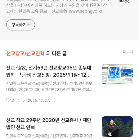
상을 대각하여 한민족 하느님 사상의 본원을 찾아 1991년 창
교하신 한민족 고유 종교 _ 선교仙敎 www.seongyo.kr
구독하기
더보기
선교창교/선교연혁
의 다른 글
선교 仙敎, 선기59년 선교창교35년 종무대
법회 _ 「月刊 선교신앙」 2025년 1월~12월
글 내용
號 발행
한민족 고유종교 선교(仙敎) / 선교연혁 / 선기59년 종무
대법회 (2025.12.28) ※ 환기9222년 선기59년 선교정
회2기8년 을사년 / 선교 교단 종무보고 2025 . 12 . 28 /
3
0
2025. 12. 27.
선교창교34주년 2025년 선교종사&력사 종무보고 선교
종단 재단법인 선교(仙敎)와 선교총림 선림원(仙林院)은
2025년 12월 28일 종무대법회를 진행합니다. 선리 삼천
선교 창교 29주년 2020년 선교종사 / 재단
삼백기단(仙里三千三百基亶)의 선가정 선교수행대중이
천지인합일 대동개천 한울수행으로 선기60년 선교창교3
법인 선교 연혁
글 내용
6년을 맞는 2026년 선교신행의 서원을 세웁니다. 1. 12.2
한민족 고유종교 선교(仙敎) / 선교연혁 / 선교창교 30년 ·