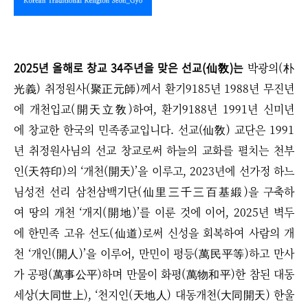
2025년 올해로 창교 34주년을 맞은 선교(仙敎)는
박광의(朴
光義) 취정원사(聚正元師)께서 환기9185년 1988년 무진년
에 개천입교(開天立敎)하여, 환기9188년 1991년 신미년
에 창교한 한국의 민족종교입니다. 선교(仙敎) 교단은 1991
년 취정원사님의 선교 창교로써 하늘의 교화를 펼치는 천부
인(天符印)의 ‘개천(開天)’을 이루고, 2023년에 선가정 하느
님성전 선리 삼천삼백기단(仙里三千三百基緞)을 구축하
여 땅의 개천 ‘개지(開地)’를 이룬 것에 이어, 2025년 벽두
에 한민족 고유 선도(仙道)로써 신성을 회복하여 사람의 개
천 ‘개인(開人)’을 이루어, 만민이 평등(萬民平等)하고 만사
가 공평(萬事公平)하며 만물이 화평(萬物和平)한 참된 대동
세상(大同世上), ‘천지인(天地人) 대동개천(大同開天) 한울