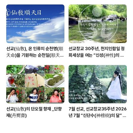
창교36년 열린학당
날 제천의식 성료 _ 창교주 취정원
사님 신성교화법문
선교(仙敎), 온 인류의 순천명(順
선교창교 30주년, 천지인합일 정
天命)을 기원하는 순천일(順天
회세상을 여는 “신성(神性)의 물
日) 기념법회 / “1.9 인류의 날” 제
결” _ 선교 창교주 취정원사님의
정반포
“신성회복과 청정수행” 교유를 생
각하며
선교(仙敎)의 단오절 향재 _단향
7월 선교, 선교창교35주년 2026
재(丹嚮齋)
년 7월 “신단수(神檀樹)의 달” 선
교 법회 및 수행