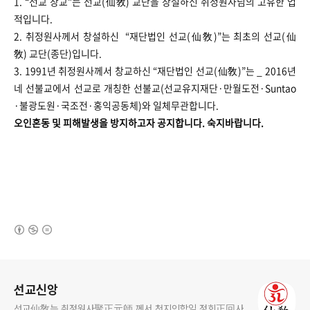
1. “선교 창교”는 선교(仙敎) 교단을 창설하신 취정원사님의 고유한 업
적입니다.
2. 취정원사께서 창설하신 “재단법인 선교(仙敎)”는 최초의 선교(仙
敎) 교단(종단)입니다.
3. 1991년 취정원사께서 창교하신 “재단법인 선교(仙敎)”는 _ 2016년
네 선불교에서 선교로 개칭한 선불교(선교유지재단·만월도전·Suntao
·불광도원·국조전·홍익공동체)와 일체무관합니다.
오인혼동 및 피해발생을 방지하고자 공지합니다. ​​​​숙지바랍니다.
(새창열림)
로그 정보
선교신앙
선교仙敎는 취정원사聚正元師 께서 천지인합일 정회正回사