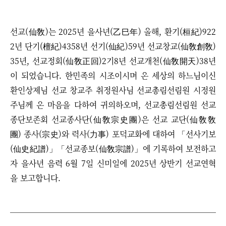
선교(仙敎)는 2025년 을사년(乙巳年) 올해, 환기(桓紀)922
2년 단기(檀紀)4358년 선기(仙紀)59년 선교창교(仙敎創敎)
35년, 선교정회(仙敎正回)2기8년 선교개천(仙敎開天)38년
이 되었습니다. 한민족의 시조이시며 온 세상의 하느님이신
환인상제님 선교 창교주 취정원사님 선교총림선림원 시정원
주님께 온 마음을 다하여 귀의하오며, 선교총림선림원 선교
종단보존회 선교종사단(仙敎宗史團)은
선교 교단(仙敎敎
團)
종사(宗史)와
력사(力事)
포덕교화에 대하여 「
선사기보
(仙史紀譜)」「선교종보(仙敎宗譜)」에 기록하여 보전하고
자 을사년 음력 6월 7일 신미일에 2025년 상반기 선교연혁
을 보고합니다.