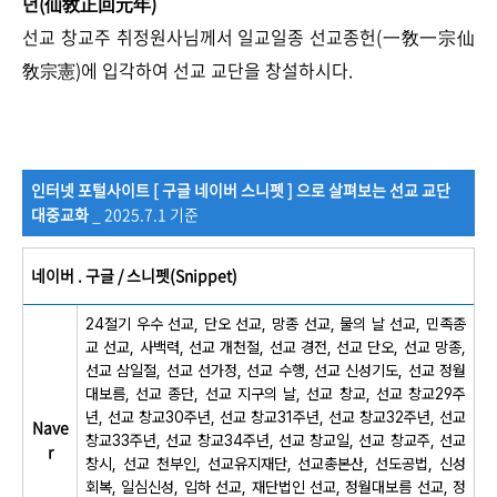
년(仙敎正回元年)
선교 창교주 취정원사님께서 일교일종 선교종헌(一敎一宗仙
敎宗憲)에 입각하여 선교 교단을 창설하시다.
인터넷 포털사이트 [ 구글 네이버 스니펫 ] 으로 살펴보는 선교 교단
대중교화
_ 2025.7.1 기준
네이버 . 구글 / 스니펫(Snippet)
24절기 우수 선교, 단오 선교, 망종 선교, 물의 날 선교, 민족종
교 선교, 사백력, 선교 개천절, 선교 경전, 선교 단오, 선교 망종,
선교 삼일절, 선교 선가정, 선교 수행, 선교 신성기도, 선교 정월
대보름, 선교 종단, 선교 지구의 날, 선교 창교, 선교 창교29주
년, 선교 창교30주년, 선교 창교31주년, 선교 창교32주년, 선교
Nave
창교33주년, 선교 창교34주년, 선교 창교일, 선교 창교주, 선교
r
창시, 선교 천부인, 선교유지재단, 선교총본산, 선도공법, 신성
회복, 일심신성, 입하 선교, 재단법인 선교, 정월대보름 선교, 정