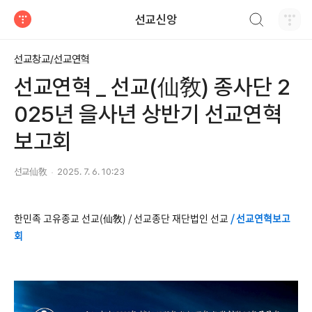
검색하기
선교신앙
티스토리
선교창교/선교연혁
선교연혁 _ 선교(仙敎) 종사단 2
025년 을사년 상반기 선교연혁
보고회
선교仙敎
2025. 7. 6. 10:23
한민족 고유종교 선교(仙敎) / 선교종단 재단법인 선교
/ 선교연혁보고
회