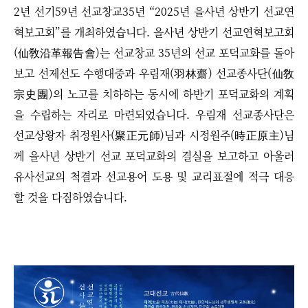
2년
선기59년 선교창교35년
“
2025년
을사년 상반기 선교연
혁보고회”를 개최하였습니다.
을사년 상반기 선교연혁보고회
(仙敎沿革報告會)는 선교창교 35년의 선교 포덕교화를 돌아
보고 선제선도 수행대중과 우림재(羽林齋) 선교종사단
(仙敎
宗史團)
의 노고를 치하하는 동시에 하반기 포덕교화의 계획
을 수립하는 자리로 마련되었습니다.
우림재 선교종사단은
선교상왕자 취정원사(聚正元師)님과 시정원주(時正原主)님
께 을사년 상반기 선교 포덕교화의 결실을 보고하고 아울러
유사선교의 척결과 선교용어 도용 및 교리표절에 적극 대응
할 것을 다짐하였습니다.