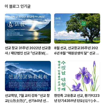
여 널리 세상을 이롭게 하는 것이 참된 홍익인간의 실천입
이 블로그 인기글
니다. 회향이 올바르게 이루어질때에 사회를 정화하고 나
라와 민족의 신성을 회복하는 일에 이바지하게 됩니다. [선
교용어] 한민족 고유종교 선교, 선기57년(仙紀五十七
年) 선사(仙史) 환기9220년 단기4356년 선기57년 선
교개천36년 선교창교33년 ..
선교 창교 31주년 2022년 선교종
8월 선교, 선교창교35주년 202
사 / 재단법인 선교 「선교종보(仙
6년 8월 “해원상생의 달” 선교 법
敎宗譜)」 편찬
회 및 수행
선교학당, 7월 교리 강좌 “선교 창
한민족 고유종교 선교, 환기9223
교(仙敎創敎)”_ 선기60년 선교
년 단기4359년 단오(端午) 수릿