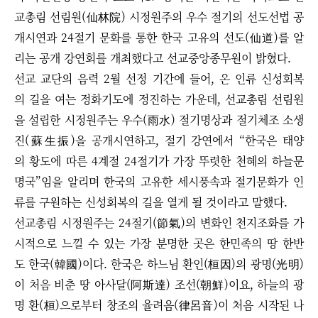
교총림 선림원(仙林院) 시정원주의 우수 절기의 선도선법 공
개시연과 24절기 문화를 통한 한국 고유의 선도(仙道)를 알
리는 공개 강연회를 개최했다고 선교중앙종무원이 밝혔다.
선교 교단의 음력 2월 선정 기간에 들어, 온 인류 신성회복
의 길을 여는 정화기도에 정진하는 가운데, 선교총림 선림원
을 설립한 시정원주는 우수(雨水) 절기명상과 절기체조 소생
진(蘇生振)을 공개시연하고, 절기 강연에서 “한국은 태양
의 황도에 따른 4계절 24절기가 가장 뚜렷한 천혜의 하늘문
명국”임을 알리며 한국의 고유한 세시풍속과 절기문화가 인
류를 구원하는 신성회복의 길을 열게 될 것이라고 말했다.
선교총림 시정원주는 24절기(節氣)의 변화인 천지조화를 가
시적으로 느낄 수 있는 가장 분명한 곳은 한민족의 땅 한반
도 한국(韓國)이다. 한국은 하느님 환인(桓因)의 광명(光明)
이 처음 비춘 땅 아사달(阿斯達) 조선(朝鮮)이요, 하늘의 광
명 환(桓)으로부터 창조의 율려음(律呂音)이 처음 시작된 나