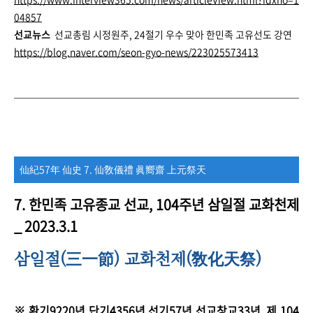
04857
선교뉴스
선교총림 시정원주, 24절기 우수 맞아 한민족 고유선도 강연
https://blog.naver.com/seon-gyo-news/223025573413
仙紀57年 仙史 7. 仙敎儀禮 眞嚮齋 上元祭天
7.
한민족 고유종교 선교, 104주년 삼일절 교화천제
_ 2023.3.1
삼일절(
) 교화천제(
)
三一節
敎化天祭
※
환기9220년 단기4356년 선기57년 선교창교33년, 제 104