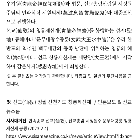
우기원(靑龍帝神保祐祈願)과 법문, 선교총림선림원 시정원
주님의 만파식적 서원의제(萬波息笛誓願懿祭)와 대중포선
으로 진행한다.
선교(仙敎)의 청룡제신재(靑龍帝神齋)를 봉행하는 성지(聖
地) 동해바다 ‘문무대왕수중릉(文武大王水中陵)’은 우리 한
반도의 척추인 백두대간의 동쪽 남단에 위치하는 청룡의 해
역(海域)이다. 선교 청룡제신재는 대왕암(大王岩)에서 시작
하여 감은사지(感恩寺址)에서 회향한다.
※ 본 콘텐츠는 저작권과 관련합니다. 타종교 및 일반의 무단사용을 금
합니다.
※
선교(仙敎) 정월 산천기도 청룡제신재
/ 언론보도 & 선교
뉴스룸
시사매거진
민족종교 선교(仙敎), 선교총림 시정원주 문무대왕릉 청룡
제신재 봉행 (2023.2.4)
https://www.sisamagazine.co.kr/news/articleView.html?idxno=