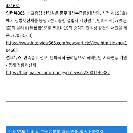
481631
인터뷰365
선교총림 선림원은 문무대왕수중릉(대왕암, 사적 제158호)
에서 청룡제신재를 봉행 / 선교총림 설립자 시정원주, 만파식적(万波息
笛)의 율려음(律呂音)으로 코로나19의 종식과 만백성 강건의 서원을 세
운.. (2023.2.3)
https://www.interview365.com/news/articleView.html?idxno=1
04665
선교뉴스
민족종교 선교, 만파식적 율려음으로 국태민안 시화연풍 기원
- 동해 청룡제신재
https://blog.naver.com/seon-gyo-news/223001140382
仙紀57年 仙史 4. 二十四節氣 律呂造化 桓因上帝敎化