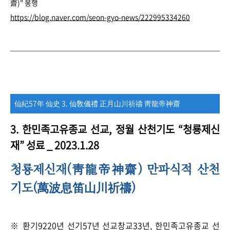
齋)" 봉행
https://blog.naver.com/seon-gyo-news/222995334260
仙紀57年 仙史 3. 仙敎儀禮 正月山川祈禱 靑龍帝神齋
3.
한민족고유종교 선교, 정월 산천기도
“
청룡제신
재
”
성료 _ 2023.1.28
청룡제신재(
) 만파식적 산천
靑龍帝神齋
기도
(
)
萬波息笛山川祈禱
※ 환기9220년 선기57년 선교창교33년, 한민족고유종교 선