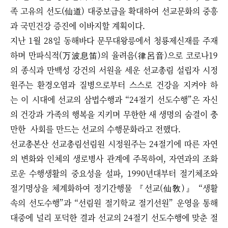
족 고유의 선도(仙道) 대중보급을 확대하여 선교문화의 중흥
과 국민건강 증진에 이바지할 계획이다. ​
지난 1월 28일 동해바다 문무대왕릉에서 청룡제신재를 주재
하며 만파식적(万波息笛)의 율려음(律呂音)으로 코로나19
의 종식과 만백성 강건의 서원을 세운 선교총림 설립자 시정
원주는 환경오염과 질병으로부터 스스로 건강을 지켜야 하
는 이 시대에 선교의 삼법수행과 “24절기 선도수행”은 자신
의 건강과 가족의 행복을 지키며 무한한 새 생명의 숨결이 충
만한 사회를 만드는 선교의 수행문화라고 전했다.
선교총본산 선교총림선림원 시정원주는 24절기에 따른 자연
의 변화와 인체의 생로병사 관계에 주목하여, 자연과의 조화
로운 수행생활의 중요성을 설파, 1990년대부터 절기체조와
절기명상을 체계화하여 정기간행물 『선교(仙敎)』 “생활
속의 선도수행”과 “선림원 절기학교 절기선원” 운영을 통해
대중에 널리 포덕한 결과 선교의 24절기 선도수행에 맞춘 절