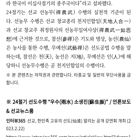
라 한국이 이십사절기의 종주국이다”라고 설파했다.
24절기는 선교 선농무(禪農武) 수행의 실천적 기준이 된
다. 선농무 수행은 선교 창교종리 천지인합일(天地人合一)
과 선교 창교주 취정원사의 선농무일여사상(禪農武一如思
想)에 근거한 것으로, 참선(參禪)은 기도와 명상, 농선(農仙)
은 농사를 통한 수행, 무예선(武藝禪)은 선도공법 수행을 말
하는데, 참선은 천(天), 농선은 지(地), 무예선은 인(人)에 해
당하니 선농무수행은 곧 천지인합일의 수행이다.
※ 본 콘텐츠는 저작권과 관련합니다. 타종교 및 일반의 무단사용을 금
합니다.
※ 24절기 선도수행
“
우수(雨水) 소생진(蘇生振)
”
/ 언론보도
& 선교뉴스룸
인터뷰365
선교, 한민족 고유의 선도(仙道) 알리는 공개 강연회 개최 (2
023.2.22)
https://www.interview365.com/news/articleView.html?idxno=1