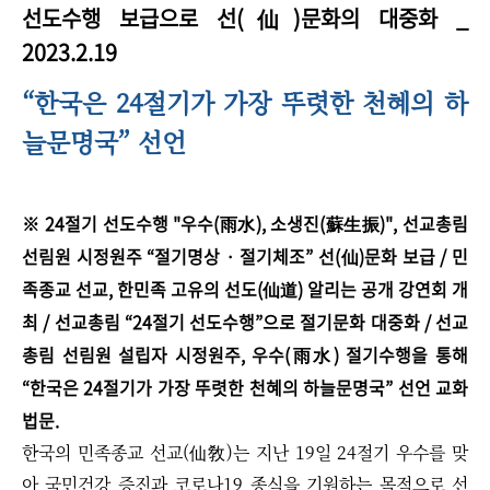
선도수행 보급으로 선(仙)문화의 대중화
_
2023.2.19
“한국은 24절기가 가장 뚜렷한 천혜의 하
늘문명국” 선언
※
24절기 선도수행 "우수(雨水), 소생진(蘇生振)", 선교총림
선림원 시정원주
“
절기명상 · 절기체조
”
선(仙)문화 보급 / 민
족종교
선교, 한민족 고유의 선도(仙道) 알리는 공개 강연회 개
최 /
선교총림 “24절기 선도수행”으로 절기문화 대중화 / 선교
총림 선림원 설립자
시정원주, 우수(雨水) 절기수행을 통해
“한국은 24절기가 가장 뚜렷한 천혜의 하늘문명국” 선언 교화
법문.
한국의 민족종교 선교(仙敎)는 지난 19일 24절기 우수를 맞
아 국민건강 증진과 코로나19 종식을 기원하는 목적으로 선