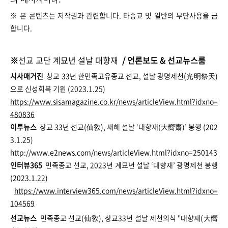
※ 본 콘텐츠는 저작권과 관련합니다. 타종교 및 일반의 무단사용을 금
합니다.
※
선교 교단 계묘년 설날 대향재
/ 언론보도 & 선교뉴스룸
시사매거진
창교 33년 한민족고유종교 선교, 설날 광명제천(光明祭天)
으로 신성회복 기원 (2023.1.25)
https://www.sisamagazine.co.kr/news/articleView.html?idxno=
480836
이투뉴스
창교 33년 선교(仙敎), 새해 설날 ‘대향재(大嚮齋)’ 봉행 (202
3.1.25)
http://www.e2news.com/news/articleView.html?idxno=250143
인터뷰365
민족종교 선교, 2023년 계묘년 설날 ‘대향재’ 광명제천 봉행
(2023.1.22)
https://www.interview365.com/news/articleView.html?idxno=
104569
선교뉴스
민족종교 선교(仙敎), 창교33년 설날 제천의식 "대향재(大嚮