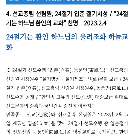
4. 선교총림 선림원, 24절기 입춘 절기치성 /
“
24절
기는 하느님 환인의 교화
”
천명 _ 2023.2.4
24절기는 환인 하느님의 율려조화 하늘교
화
※ 24절기 선도수행
“
입춘(立春), 동풍인(東風仁)
”
, 선교총림
선림원 시정원주
“
절기명상 · 절기체조
”
선(仙)문화 보급 / 24
절기 입춘(立春), 선교총림 선림원 시정원주, 동풍인(東風仁)
선도수행 공개 / “한민족 고유의 선도(仙道) 대중보급 확대로
선교문화의 중흥과 국민건강 증진에 이바지”
민족종교 선교(仙敎)와 선교총림 선림원은 2023년 2월 5
일 계묘년 입춘(立春)을 맞아 24절기 선도수행 중 입춘절기
의 선도선법 동풍인(東風仁)을 영상교화로 공개하고, 한민