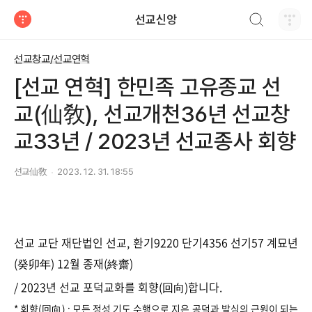
검색하기
선교신앙
티스토리
선교창교/선교연혁
[선교 연혁] 한민족 고유종교 선
교(仙敎), 선교개천36년 선교창
교33년 / 2023년 선교종사 회향
선교仙敎
2023. 12. 31. 18:55
선교 교단 재단법인 선교, 환기9220 단기4356 선기57
계묘년
(癸卯年) 12월 종재(終齋)
/ 2023년 선교 포덕교화를 회향(回向)합니다.
* 회향(回向) : 모든 정성 기도 수행으로 지은 공덕과 발심의 근원이 되는