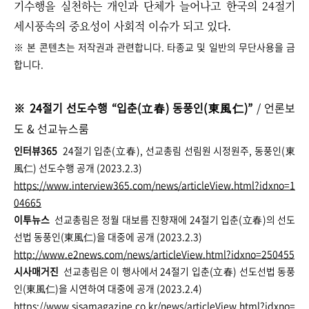
기수행을 실천하는 개인과 단체가 늘어나고 한국의 24절기
세시풍속의 중요성이 사회적 이슈가 되고 있다.
※ 본 콘텐츠는 저작권과 관련합니다. 타종교 및 일반의 무단사용을 금
합니다.
※ 24절기 선도수행
“
입춘(立春) 동풍인(東風仁)
”
/ 언론보
도 & 선교뉴스룸
인터뷰365
24절기 입춘(立春), 선교총림 선림원 시정원주, 동풍인(東
風仁) 선도수행 공개 (2023.2.3)
https://www.interview365.com/news/articleView.html?idxno=1
04665
이투뉴스
선교총림은 정월 대보름 진향재에 24절기 입춘(立春)의 선도
선법 동풍인(東風仁)을 대중에 공개 (2023.2.3)
http://www.e2news.com/news/articleView.html?idxno=250455
시사매거진
선교총림은 이 행사에서 24절기 입춘(立春) 선도선법 동풍
인(東風仁)을 시연하여 대중에 공개 (2023.2.4)
https://www.sisamagazine.co.kr/news/articleView.html?idxno=