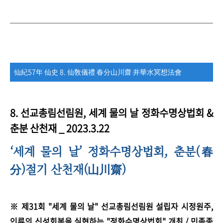
仙紀57年 仙史 8. 仙敎儀禮 春分山川齋 井華水冥想法會
8.
선교총림선림원, 세계 물의 날 정화수명상법회 &
춘분 산천재 _ 2023.3.22
‘
세계 물의 날
’
정화수명상법회, 춘분(春
分)절기 산천재(山川齋)
※ 제31회 "세계 물의 날" 선교총림선림원 설립자 시정원주,
인류의 신성회복을 실현하는 "정화수명상법회" 개최 / 민족종