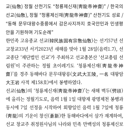
교(仙敎) 정월 산천기도
“
청룡제신재(靑龍帝神齋)
”
/ 한국의
선교(仙敎), 정월 “청룡제신재(靑龍帝神齋)” 산천기도 성료 /
“동해 문무대왕수중릉에서 감은사지까지 호국안민과 민생평
안을 기원하며 기도순례”
한민족 고유종교 선교(韓民族固有宗敎仙敎)는 선기57년 선
교창교33년 서기2023년 새해를 맞아 1월 28일(음력1.7), 선
교종단 ‘재단법인 선교’가 주최하고 선교총본산 ‘선교총림 선
림원’이 주관하는 정월 초이레기도 ‘청룡제신재(靑龍帝神
齋)’를 경주 동해바다 문무대왕릉(文武大王陵, 一名 대왕암
大王岩 사적 제158호)에서 봉행하였다. ​
선교(仙敎)의 ‘청룡제신재(靑龍帝神齋)’는 새해 벽두(劈頭)
에 올리는 정월기도로, 음력 1월 1일 대향재 광명제천 봉행과
동시에 7일 선정을 시작하여 회향일인 음력 1월 7일에 청룡
(靑龍)의 기운이 창신(蒼新)한 동해바다에서 삼가 재계하여,
선교 창교주 취정원사님의 나라와 민족 만백성의 청룡제신보