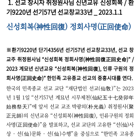
1. 선교 창시자 취정원사님 신년교유 신성회복 / 환
기9220년 선기57년 선교창교33년 _ 2023.1.1
신성회복(
) 정회사명(
)
神性回復
正回使命
※환기9220년 단기4356년 선기57년 선교창교33년, 선교 창
교주 취정원사님
“
신성회복 정회사명(神性回復正回史命)
”
/
2023 계묘년 신년교유 “신성회복(神性回復), 인류 구원의 정
회사명(正回史命)” 한민족 고유종교 선교의 중흥시대를 연다.
한국의 민족종교 선교 교단 “재단법인 선교(仙敎)”는 2023
년 1월 1일 “선기57년 계묘년 시무제천(仙紀五十七癸卯年
始務祭天)”에 앞서 선교 교조 박광의(朴光義) 취정원사(聚
正元師)의 신년교유 “신성회복(神性回復), 인류구원의 정회
사명(正回使命)”을 발표하고, 선교 교단의 고유한 “선(仙)사
상 · 선(仙)문화 · 선(仙)수행”을 중심으로 “한민족 고유종