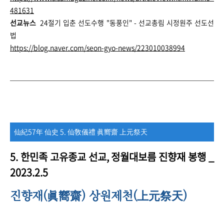
481631
선교뉴스
24절기 입춘 선도수행 "동풍인" - 선교총림 시정원주 선도선
법
https://blog.naver.com/seon-gyo-news/223010038994
仙紀57年 仙史 5. 仙敎儀禮 眞嚮齋 上元祭天
5. 한민족 고유종교 선교, 정월대보름 진향재 봉행 _
2023.2.5
진향재(
) 상원제천(
)
眞嚮齋
上元祭天