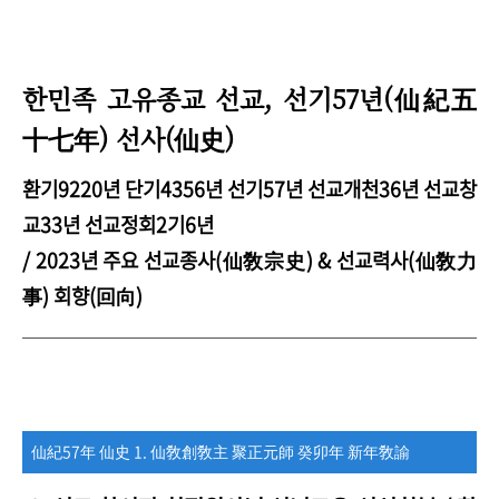
한민족 고유종교 선교, 선기57년(
仙紀五
) 선사(
)
十七年
仙史
환기9220년 단기4356년 선기57년 선교개천36년 선교창
교33년 선교정회2기6년
/ 2023년 주요 선교종사(仙敎宗史) & 선교력사(仙敎力
事) 회향(回向)
仙紀57年 仙史 1. 仙敎創敎主 聚正元師 癸卯年 新年敎諭