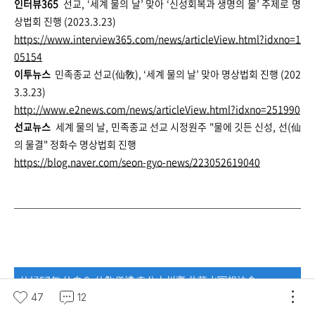
인터뷰365
선교, ‘세계 물의 날’ 맞아 ‘신성회복과 생명의 물’ 주제로 명
상법회 진행 (2023.3.23)
https://www.interview365.com/news/articleView.html?idxno=1
05154
이투뉴스
민족종교 선교(仙敎), ‘세계 물의 날’ 맞아 명상법회 진행 (202
3.3.23)
http://www.e2news.com/news/articleView.html?idxno=251990
선교뉴스
세계 물의 날, 민족종교 선교 시정원주 "물에 깃든 신성, 선(仙
의 물결" 정화수 명상법회 진행
https://blog.naver.com/seon-gyo-news/223052619040
仙紀57年 仙史 9. 仙敎儀禮 春分山川齋 井華水冥想法會
47
12