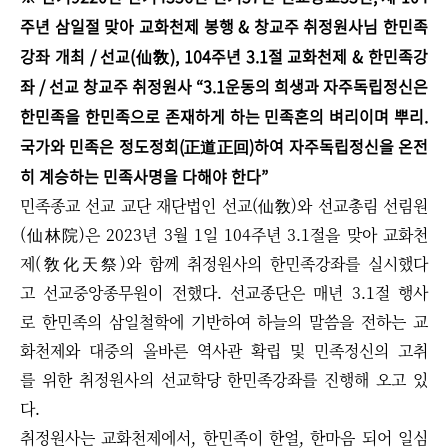
주년 삼일절 맞아 교화천제 봉행 & 창교주 취정원사님 한민족
강좌 개최 / 선교(仙敎), 104주년 3.1절 교화천제 & 한민족강
좌 / 선교 창교주 취정원사 “3.1운동의 희생과 자주독립정신은
한민족을 한민족으로 존재하게 하는 민족혼의 벼리이며 뿌리.
국가와 민족은 정도정회(正道正回)하여 자주독립정신을 온전
히 계승하는 민족사명을 다해야 한다”
민족종교 선교 교단 재단법인 선교(仙敎)와 선교총림 선림원
(仙林院)은 2023년 3월 1일 104주년 3.1절을 맞아 교화천
제(敎化天祭)와 함께 취정원사의 한민족강좌를 실시했다
고 선교중앙종무원이 전했다. 선교종단은 매년 3.1절 행사
로 한민족의 삼일철학에 기반하여 하늘의 말씀을 전하는 교
화천제와 대중의 올바른 역사관 확립 및 민족정신의 고취
를 위한 취정원사의 선교학당 한민족강좌를 진행해 오고 있
다.
취정원사는 교화천제에서, 한민족이 한얼, 한마음 되어 일심