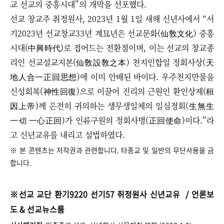
교 선교의 중흥시대”의 개막을 선포했다.
선교 창교주 취정원사, 2023년 1월 1일 새해 신년사에서 “서
기2023년 선교창교33년 계묘년은 선교문화(仙敎文化) 중흥
시대(中興時代)로 접어드는 전환점이며, 이는 선교의 창교종
리인 선교설교지본(仙敎設敎之本) 천지인합일 정회사상(天
地人合一正回思想)에 이미 안배된 바이다. 우주천지만물을
신성회복(神性回復)으로 이끌어 진리의 근원인 환인상제(桓
因上帝)께 온전히 귀의하는 생무생일체의 일심정회(生無生
一切 一心正回)가 인류구원의 정회사명(正回使命)이다.”라
고 신년교유를 내리고 설법하였다.
※ 본 콘텐츠는 저작권과 관련합니다. 타종교 및 일반의 무단사용을 금
합니다.
※
선교 교단 환기9220 선기57 취정원사 신년교유
/ 언론보
도 & 선교뉴스룸