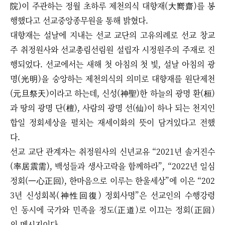
院)이 주관하는 정월 초하루 제천의식 대향재(大嚮齋)를 봉
행했다고 선교중앙종무원을 통해 밝혔다.
대향재는 설날에 지내는 선교 교단의 고유의례로 선교 창교
주 취정원사와 선교총림선림원 설립자 시정원주의 주재로 진
행되었다. 선교에서는 새해 첫 아침의 첫 빛, 설날 아침의 광
명(光明)을 숭앙하는 제천의식의 의미로 대향재를 원단제천
(元旦祭天)이라고 하는데, 신성(神聖)한 하늘의 광명 환(桓)
과 땅의 광명 단(檀), 사람의 광명 선(仙)이 하나 되는 천지인
합일 정회세상을 펼치는 재세이화의 뜻이 담겨있다고 전했
다.
선교 교단 관계자는 취정원사의 신년교유 “2021년 솔거진수
(率居震需), 백성들과 생사고락을 함께하라”, “2022년 일심
정회(一心正回), 한마음으로 이루는 한울세상”에 이은 “202
3년 신성회복(神性回復) 정회사명”은 선교인의 수행강령
인 동시에 국가와 민족을 정도(正道)로 이끄는 정회(正回)
의 메시지이다.