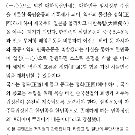
(一心)으로 외친 대한독립만세는 대한민국 임시정부 수립
을 비롯한 독립운동의 기폭제가 되어, 역사의 물결을 정회(正
回)하게 하여 제국주의 일본을 물리치고 대한독립(大韓獨立)
을 이루는 계기가 되었다. 한민족의 삼일운동이 중국 5.4운동
과 인도 무저항 배영운동을 비롯하여 이집트 터키 등 아시아
와 중동지역의 민족운동을 촉발했다는 사실을 통하여 한민족
이 일심(一心)으로 염원하면 스스로 운명을 바꿀 뿐 아니
라 세계의 역사의 흐름을 정회(正回)할 힘을 가진 하늘민족
임을 재확인할 수 있음이다.
국가는 정도(正道)에 들고 종교는 정회(正回)해야 하니, 국가
와 종교는 독립을 위해 목숨 바친 순국선열의 희생과 자주독
립정신이 온전히 계승되도록 노력해야 한다. 삼일운동의 자
주독립정신은 한민족을 한민족으로 존재하게 하는 민족정신
의 벼리이며 뿌리이기 때문이다”라고 강설했다.
※ 본 콘텐츠는 저작권과 관련합니다. 타종교 및 일반의 무단사용을 금