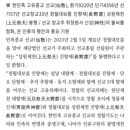
※
한민족 고유종교 선교(仙敎), 환기9220년 단기4356년 선
기57년 선교창교33년 정월대보름 진향재(眞嚮齋) 상원제천
(上元祭天) 봉행 /
선교 창교주 취정원사 신성(神性)의 불씨를
점화, 온 인류의 평안과 풍요 기원
민족종교 선교(仙敎)는 2023년 2월 5일 계묘년 정월대보름
을 맞아 재단법인 선교가 주최하고 선교총림 선림원이 주관
하는 “상원제천(上元祭天) 진향재(眞嚮齋)”를 봉행한다고 3
일 밝혔다.
“정월대보름 진향재는 설날 대향재 · 정월대보름 진향재 · 단
오 단향재 · 추석 추향재 · 동지 소향재와 함께 선교 5대 향재
를 이루는 선교 고유의례이다. 정월의 선교의례는 원단제
천 대향재(元旦祭天大嚮齋)를 시작으로 정월 초이레 청룡제
신재(靑龍帝神齋)와 정월대보름 상원제천 진향재(上元祭天
眞嚮齋)로 이어진다. 한민족 고유종교 선교의 정월기도는 나
라와 민족의 번영과 중생구제, 나아가 인류구원의 광명개천