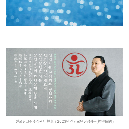
선교 창교주 취정원사 尊影 / 2023년 신년교유 신성회복(神性回復)