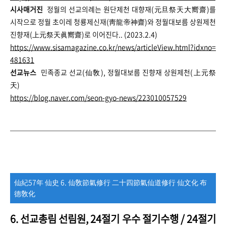
시사매거진
정월의 선교의례는 원단제천 대향재(元旦祭天大嚮齋)를
시작으로 정월 초이레 청룡제신재(靑龍帝神齋)와 정월대보름 상원제천
진향재(上元祭天眞嚮齋)로 이어진다.. (2023.2.4)
https://www.sisamagazine.co.kr/news/articleView.html?idxno=
481631
선교뉴스
민족종교 선교(仙敎), 정월대보름 진향재 상원제천(上元祭
天)
https://blog.naver.com/seon-gyo-news/223010057529
仙紀57年 仙史 6. 仙敎節氣修行 二十四節氣仙道修行 仙文化 布
德敎化
6.
선교총림 선림원, 24절기 우수 절기수행 /
24절기