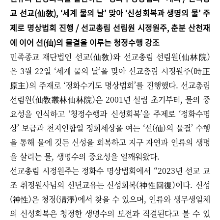
교 선교(仙敎), ‘세계 물의 날’ 맞아 ‘신성회복과 생명의 물’ 주
제로 명상법회 진행 / 선교총림 선림원 시정원주, 춘분 산천재
에 이어 선(仙)의 물결을 이루는 청정수행 강조
민족종교 재단법인 선교(仙敎)와 선교총림 선림원(仙林院)
은 3월 22일 ‘세계 물의 날’을 맞아 선교총림 시정원주(時正
原主)의 주재로 ‘정화수기도 명상법회’를 진행했다. 선교총림
선림원(仙敎叢林仙林院)은 2001년 설립 초기부터, 물의 중
요성을 인식하고 ‘청정수행과 신성회복’을 주제로 ‘정화수명
상’ 보급과 천지인합일 정회세상을 여는 ‘선(仙)의 물결’ 수행
을 통해 물에 깃든 신성을 회복하고 지구 자연과 인류의 생명
을 살리는 물, 생명수의 중요성을 일깨워왔다.
선교총림 시정원주는 정화수 명상법회에서 “2023년 선교 교
조 취정원사님의 신년교유는 신성회복(神性回復)이다. 신성
(神性)은 청정(淸淨)에서 찾을 수 있으며, 인류와 생무생일체
의 신성회복은 청정한 생명수의 보전과 직결된다고 볼 수 있