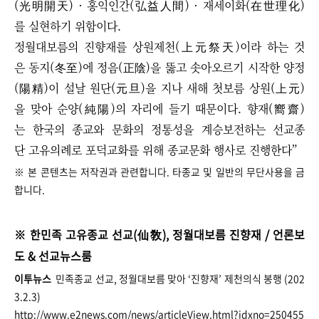
(光明開天) · 홍익인간(弘益人間) · 재세이화(在世理化)
를 실현하기 위함이다.
정월대보름의 진향재를 상원제천(上元祭天)이라 하는 것
은 동지(冬至)에 정음(正陰)을 뚫고 솟아오르기 시작한 양정
(陽精)이 설날 원단(元旦)을 지나 새해 첫보름 상원(上元)
을 맞아 순양(純陽)의 자리에 들기 때문이다. 향재(嚮齋)
는 한국의 종교와 문화의 정통성을 계승보전하는 선교종
단 고유의례로 포덕교화를 위해 종교문화 행사로 진행한다”
※ 본 콘텐츠는 저작권과 관련합니다. 타종교 및 일반의 무단사용을 금
합니다.
※ 한민족 고유종교 선교(仙敎), 정월대보름 진향재 / 언론보
도 & 선교뉴스룸
이투뉴스
민족종교 선교, 정월대보름 맞아 ‘진향재’ 제천의식 봉행 (202
3.2.3)
http://www.e2news.com/news/articleView.html?idxno=250455