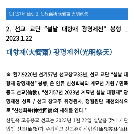
仙紀57年 仙史 2. 仙敎儀禮 大嚮齋 光明祭天
2.
선교 교단
“
설날 대향재 광명제천
”
봉행 _
2023.1.22
대향재(
) 광명제천(
)
大嚮齋
光明祭天
※ 환기9220년 선기57년 선교창교33년, 선교 교단
“
설날 대
향재 광명제천
”
봉행, 온 인류 신성회복의 계묘년 기원 / 민족
종교 선교(仙敎), “선기57년 2023년 계묘년 설날 대향재” 광
명제천 성료 / 선교 창교주 취정원사, 정월원단 제천의식으
로 “신성회복(神性回復)의 새해를 연다.”
한민족 고유종교 선교는 2023년 1월 22일 설날을 맞아 재단
법인 선교(仙敎)가 주최하고 선교총림선림원(仙敎叢林仙林