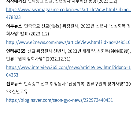
시사매거진
민족종교 선교, 신년행사 시무제천 봉행 (2023.1.2)
https://www.sisamagazine.co.kr/news/articleView.html?idxno=
478823
이투뉴스
민족종교 선교(仙敎) 취정원사, 2023년 신년사 ‘신성회복 정
회사명’ 발표 (2023.1.2)
http://www.e2news.com/news/articleView.html?idxno=249510
인터뷰365
선교 취정원사 신년사, 2023년 새해 “신성회복(神性回復),
인류구원의 정회사명” (2022.12.31)
https://www.interview365.com/news/articleView.html?idxno=1
04363
선교뉴스
민족종교 선교 취정원사 "신성회복, 인류구원의 정회사명" 20
23 신년교유
https://blog.naver.com/seon-gyo-news/222973440431