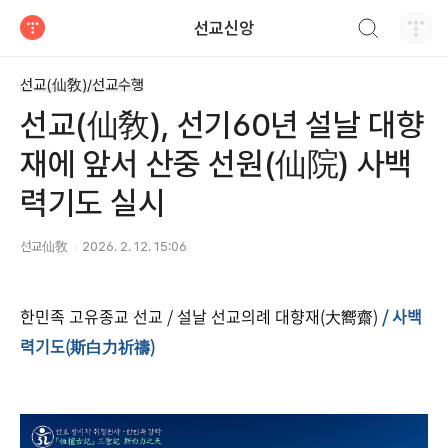
검색하기
선교신앙
티스토리
선교(仙敎)/선교수행
선교(仙敎), 선기60년 설날 대향
재에 앞서 산중 선원(仙院) 사백
력기도 실시
선교仙敎
2026. 2. 12. 15:06
한민족 고유종교 선교 / 설날 선교의례 대향재(大嚮齋)
/ 사백
력기도(斯白力祈禱)