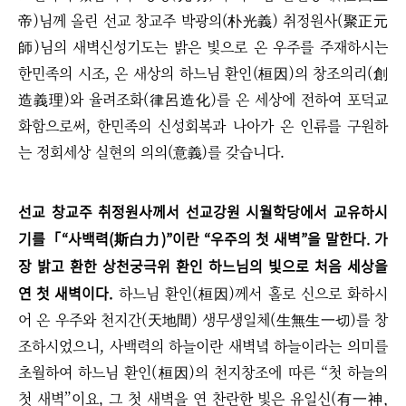
帝)님께 올린 선교 창교주 박광의(朴光義) 취정원사(聚正元
師)님의 새벽신성기도는 밝은 빛으로 온 우주를 주재하시는
한민족의 시조, 온 새상의 하느님 환인(桓因)의 창조의리(創
造義理)와 율려조화(律呂造化)를 온 세상에 전하여 포덕교
화함으로써, 한민족의 신성회복과 나아가 온 인류를 구원하
는 정회세상 실현의 의의(意義)를 갖습니다.
선교 창교주 취정원사께서 선교강원 시월학당에서 교유하시
기를「“사백력(斯白力)”이란 “우주의 첫 새벽”을 말한다. 가
장 밝고 환
한 상천궁극위 환인 하느님의 빛으로 처음 세상을
연 첫 새벽이다.
하느님 환인(桓因)께서 홀로 신으로 화하시
어 온 우주와 천지간(天地間) 생무생일체(生無生一切)를 창
조하시었으니, 사백력의 하늘이란 새벽녘 하늘이라는 의미를
초월하여 하느님 환인(桓因)의 천지창조에 따른 “첫 하늘의
첫 새벽”이요, 그 첫 새벽을 연 찬란한 빛은 유일신(有一神,