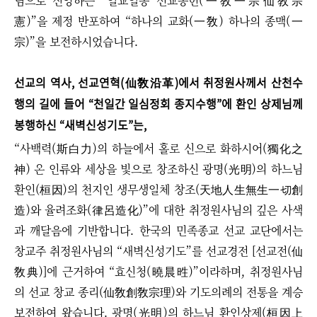
님으로 신앙하는 “일교일종 선교종헌(一敎一宗仙敎宗
憲)”을 제정 반포하여 “하나의 교화(一敎) 하나의 종맥(一
宗)”을 보전하시었습니다.
선교의 역사, 선교연혁(仙敎沿革)에서 취정원사께서 산천수
행의 길에 들어 “천일간 일심정회 종지수행”에 환인 상제님께
봉행하신 “새벽신성기도”는,
“사백력(斯白力)의 하늘에서 홀로 신으로 화하시어(獨化之
神) 온 인류와 세상을 빛으로 창조하신 광명(光明)의 하느님
환인(桓因)의 천지인 생무생일체 창조(天地人生無生一切創
造)와 율려조화(律呂造化)”에 대한 취정원사님의 깊은 사색
과 깨달음에 기반합니다.
한국의 민족종교 선교 교단에서는
창교주 취정원사님의 “새벽신성기도”를 선교경전 [선교전(仙
敎典)]에 근거하여 “효신청(曉晨甠)”이라하며, 취정원사님
의 선교 창교 종리(仙敎創敎宗理)와 기도의례의 전통을 계승
보전하여 왔습니다. 광명(光明)의 하느님 환인상제(桓因上