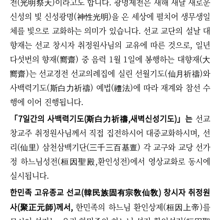
천(光明祭天)이라고도 합니다. 광명제천은 새해 새날 새로운
신성의 빛 신성광명(神性光明)을 온 세상에 펼치어 생무생일
체를 빛으로 교화하는 의미가 있습니다. 선교 교단의 설날 대
향재는 선교 창시자 취정원사님의 교유에 따른 것으로, 일년
다섯번의 향재(嚮齋) 중 음력 1월 1일에 봉행하는 대향재(大
嚮齋)는 선교경전 선교의례집에 실린 선월기도(仙月祈禱)와
사백력기도(斯白力祈禱) 예법(禮法)에 따라 재계와 참선 수
행에 이어 진행됩니다.
「7일간의 사백력기도(斯白力祈禱,새벽신성기도)」는
선교
창교주 취정원사님께서 직접 집전하시어 대중교화하시며, 선
리(仙里) 삼천삼백기단(三千三百基亶) 각 교구와 교당 선가
정 하느님성전(桓因聖殿,환인성전)에서 영상교화로 동시에
실시됩니다.
한민족 고유종교 선교(韓民族固有宗敎仙敎) 창시자 취정원
사(聚正元師)께서,
한민족의 하느님 환인상제(桓因上帝)를