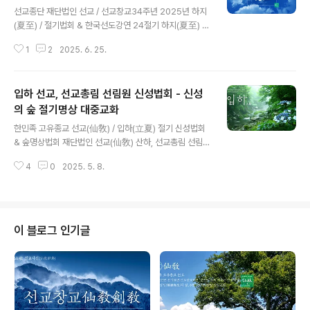
의 절기법문 《환인 하느님의 하늘교화, 천지인 율려조화 2
선교종단 재단법인 선교 / 선교창교34주년 2025년 하지
4절기(桓因上帝天敎指道 天地人律呂造化二十四節
(夏至) / 절기법회 & 한국선도강연 24절기 하지(夏至) 선
氣)》를 공개하며 선교수행대중에 절기(節氣)의 중요성을
교문화선교 창교주 취정원사 한국선도 강연 “하지(夏至)
강조하는 절기문화행사를 진행했습니다. 선교(仙敎)는 박
1
2
2025. 6. 25.
절기와 신성광명(神性光明)” 《 환기9222년 단기4358
광의(朴光義) 취정원사(聚正元師)께서 199..
년 2025년 을사년(乙巳年), “우주의 정오(正午) 하지
(夏至)”의 율려(律呂) 조화로 천지인(天地人) 대동개천
입하 선교, 선교총림 선림원 신성법회 - 신성
(大同開天)을 이루어야 한다 .. 하지(夏至)의 선교 교화선
(仙敎 敎化禪) “천지율(天地律)” 선도공법(仙道功法)
의 숲 절기명상 대중교화
글 내용
수련에 정진하라. “천지율” 수행은 여름 기운이 최고에 이
한민족 고유종교 선교(仙敎) / 입하(立夏) 절기 신성법회
른 하지 절기에 “하늘기운에 순응하여 내 안의 율려를 정
& 숲명상법회 재단법인 선교(仙敎) 산하, 선교총림 선림원
립”하는 것이다. 여름의 기운은 “예(禮)”의 기운이니, 예도
(仙敎叢林仙林院)“입하 신성법회” 개최 - 선교문화 대
에 어긋나는 행동을 삼가고, 생무생일체가 충만한 양기를
4
0
2025. 5. 8.
중화 실현 선교총림 설립자 시정원주(時正原主), 24절기
받아 번성(繁盛)하..
입하 선도수행 ‘남리화(南理華)’ 시연, 천지인합일 선도수
련 이끌어 .. 선교수행대중 신단수숲에서 신성의 숲 명상​
[선교중앙종무원] ※ 본 콘텐츠는 재단법인 선교 저작권과
관련합니다. 무단전재 복사편집을 금합니다. 민족종단 재
이 블로그 인기글
단법인 선교(仙敎) 산하 선교총림 선림원(仙林院)은 20
25년 24절기 입하(立夏)를 맞아 “신성교화* 절기법회
*”를 개최하고, 한국 선도수련의 대중화를 위해 선교 교단
에 비전되는 선도공법(仙道功法)* 중 입하 절기에 행하는
선교 고유의 절기수행법을 공..