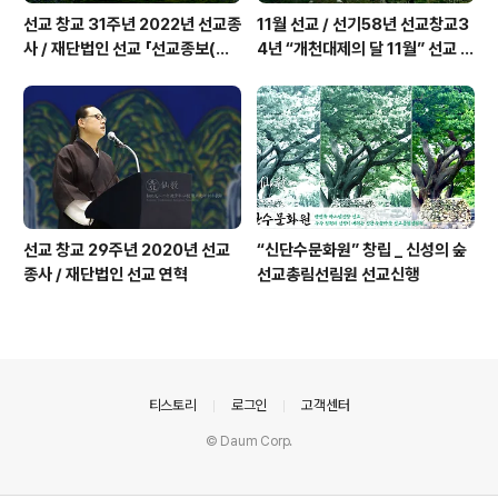
선교 창교 31주년 2022년 선교종
11월 선교 / 선기58년 선교창교3
사 / 재단법인 선교 「선교종보(仙
4년 “개천대제의 달 11월” 선교 법
敎宗譜)」 편찬
회 및 수행 _ 선교공지
선교 창교 29주년 2020년 선교
“신단수문화원” 창립 _ 신성의 숲
종사 / 재단법인 선교 연혁
선교총림선림원 선교신행
의안내
티스토리
로그인
고객센터
© Daum Corp.