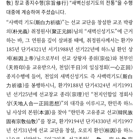
敎) 창교 종지수행(宗旨修行) “새벽신성기도의 전통”을 수행
대중에 계승하여 주셨습니다.
“사백력 기도(斯白力祈禱)”는 선교 교단을 창설한 교조 박광
의(朴光義) 취정원사(聚正元師)님의 “새벽신성기도”에 근거
하는 바, 그 연원을 깊이 살펴볼 때에,
취정원사께서는 환기9
185년 단기4321년 서기1988년 선기22년에 하느님 환인 상
제(桓因上帝)님으로부터 선교 상왕자 종위(宗位)와 천부인
(天符印)을 교유받으사, 천일(千日)의 일심정회(一心正回)
종지수행에 들어, 천일의 새벽신성기도 즉 사백력기도(斯白
力祈禱)를 봉행하시니, 환기9188년 단기4324년 서기1991
년 선기25년에 선교창교 종리(宗理)인 “천지인합일 정회사
상(天地人合一正回思想)”의 대각을 이루시고, 한민족 하느
님 사상의 본원(本源)을 찾아 “한민족 고유종교 선교(韓民族
固有宗敎仙敎)”를 창교, 환기9194년 단기4330년 서기1997
년 선기31년에 선교 교단을 창설, 오로지 환인(桓因)을 하느