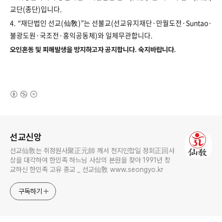
교단(종단)입니다.
4.
“
재단법인 선교(仙敎)
”
는 선불교(선교유지재단·만월도전·
Suntao
·
불광도원·국조전·홍익공동체)와 일체무관합니다.
오인혼동 및 피해발생을 방지하고자 공지합니다. ​​​​숙지바랍니다.
(새창열림)
로그 정보
선교신앙
선교仙敎는 취정원사聚正元師 께서 천지인합일 정회正回사
상을 대각하여 한민족 하느님 사상의 본원을 찾아 1991년 창
교하신 한민족 고유 종교 _ 선교仙敎 www.seongyo.kr
구독하기