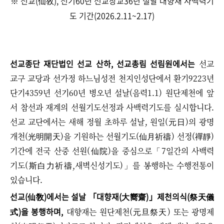
※ 선교(仙敎), 선기60년 선교창교36년 설날 대향재 사백력기
도 기간(2026.2.11~2.17)
선교종단 재단법인 선교 산하, 선교총림 선림원에서는
선교
교구 교당과 선가정 하느님성전 천지인성단에서 환기9223년
단기4359년 선기60년 병오년 설날(음력1.1) 원단제천에 앞
서 참선과 재계의 선월기도선정과 사백력기도를 실시합니다.
선교 교단에서는 새해 정월 초하루 설날, 원일(元日)의 광명
개천(光明開天)을 기원하는 선월기도(仙月祈禱) 선정(禪靜)
기간에 전국 산중 선원(仙院)을 중심으로
「7일간의 사백력
기도(斯白力祈禱,새벽신성기도)」를
봉행하는 수행전통이
있습니다.
선교(仙敎)에서는 설날 「대향재(大嚮齋)」제천의식(祭天儀
式)을 봉행하며,
대향재는 원단제천(元旦祭天) 또는 광명제