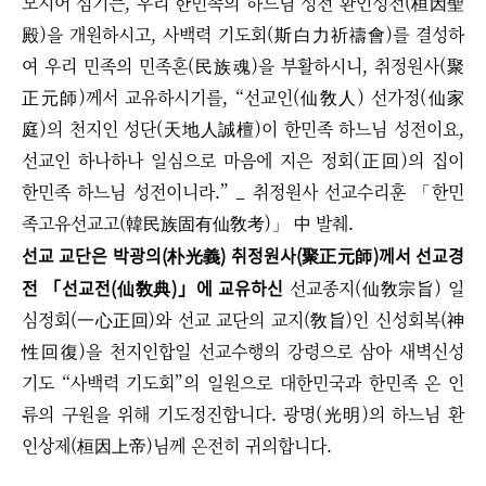
모시어 섬기는, 우리 한민족의 하느님 성전 환인성전(桓因聖
殿)을 개원하시고, 사백력 기도회(斯白力祈禱會)를 결성하
여 우리 민족의 민족혼(民族魂)을 부활하시니, 취정원사(聚
正元師)께서 교유하시기를, “선교인(仙敎人) 선가정(仙家
庭)의 천지인 성단(天地人誠檀)이 한민족 하느님 성전이요,
선교인 하나하나 일심으로 마음에 지은 정회(正回)의 집이
한민족 하느님 성전이니라.” _ 취정원사 선교수리훈 「한민
족고유선교고(韓民族固有仙敎考)」 中 발췌.
선교 교단은 박광의(朴光義) 취정원사(聚正元師)께서 선교경
전 「선교전(仙敎典)」에 교유하신
선교종지(仙敎宗旨) 일
심정회(一心正回)와 선교 교단의 교지(敎旨)인 신성회복(神
性回復)을 천지인합일 선교수행의 강령으로 삼아 새벽신성
기도 “사백력 기도회”의 일원으로 대한민국과 한민족 온 인
류의 구원을 위해 기도정진합니다. 광명(光明)의 하느님 환
인상제(桓因上帝)님께 온전히 귀의합니다.