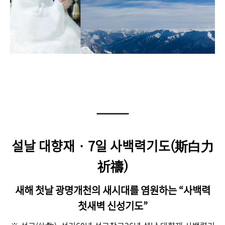
설날 대향재 · 7일 사백력기도
(斯白力
祈禱)
새해 첫날 광명개천의 새시대를 염원하는 “사백력
첫새벽 신성기도”