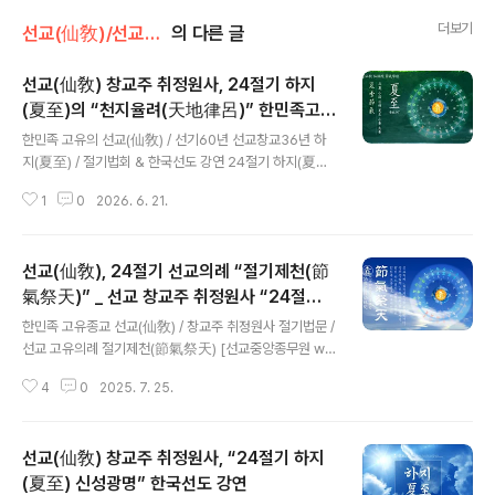
더보기
선교(仙敎)/선교수행
의 다른 글
선교(仙敎) 창교주 취정원사, 24절기 하지
(夏至)의 “천지율려(天地律呂)” 한민족고유
글 내용
선도 강연
한민족 고유의 선교(仙敎) / 선기60년 선교창교36년 하
지(夏至) / 절기법회 & 한국선도 강연 24절기 하지(夏至)
· 하늘교화 선교문화선교 창교주 취정원사 “24절기 하지
1
0
2026. 6. 21.
(夏至) 신성교화(神性敎化)” 《 환기9223년 단기4359
년 2026년 병오년(丙午年), 선교(仙敎)는 “선기(仙紀)
60년 선교창교(仙敎創敎)36년, 순천명(順天命)의 시
선교(仙敎), 24절기 선교의례 “절기제천(節
대”를 맞이하였습니다. 순천명(順天命)은 천도순리에 순
응하여 환인(桓因) 하느님의 교화를 따르는 것이니, 한민
氣祭天)” _ 선교 창교주 취정원사 “24절기
글 내용
족 고유의 하느님 신앙인 선교신앙(仙敎信仰)이 곧 순천
는 환인(桓因) 하느님의 향훈” 법문
한민족 고유종교 선교(仙敎) / 창교주 취정원사 절기법문 /
명(順天命)입니다. 병오년(丙午年)은 육십갑자(六十甲
선교 고유의례 절기제천(節氣祭天) [선교중앙종무원 ww
子) 천간지지(天干地支)로 하지(夏至)의 기운에 해당하
w.seongyo.kr] 한민족 고유종교 선교(韓民族固有宗
며, 60년(六十年) 1주기(一週期)를 완성하는 해이고, 12
4
0
2025. 7. 25.
敎 仙敎) 교단 재단법인 선교(仙敎)와 선교총림(仙敎叢
년(十二年)의 개천(開天) 주..
林) 선림원(仙林院)은 창교 34주년을 맞은 2025 을사년
7월 22일 대서(大暑) 절기를 맞아 선교(仙敎)의 고유한
선교(仙敎) 창교주 취정원사, “24절기 하지
제천의례(祭天儀禮)의 하나인 24절기 “절기제천(節氣
祭天)” 을 봉행하고, 선교 창교주 취정원사(聚正元師)님
(夏至) 신성광명” 한국선도 강연
글 내용