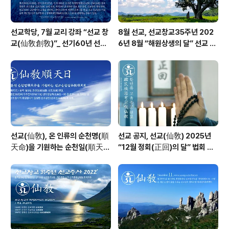
선교학당, 7월 교리 강좌 “선교 창
8월 선교, 선교창교35주년 202
교(仙敎創敎)”_ 선기60년 선교
6년 8월 “해원상생의 달” 선교 법
창교36년 열린학당
회 및 수행
선교(仙敎), 온 인류의 순천명(順
선교 공지, 선교(仙敎) 2025년
天命)을 기원하는 순천일(順天
“12월 정회(正回)의 달” 법회 및
日) 기념법회 / “1.9 인류의 날” 제
수행 - 선교신앙
정반포