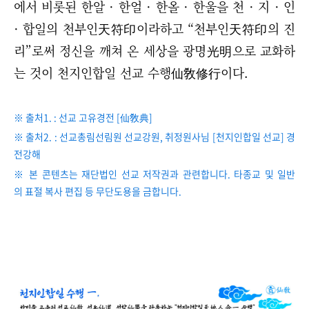
에서 비롯된 한알 · 한얼 · 한올 · 한울을 천 · 지 · 인
· 합일의 천부인天符印이라하고
“
천부인天符印의 진
리
”
로써 정신을 깨쳐 온 세상을 광명光明으로 교화하
는 것이 천지인합일 선교 수행仙敎修行이다.
※ 출처1. : 선교 고유경전 [仙敎典]
※ 출처2. : 선교총림선림원 선교강원, 취정원사님 [천지인합일 선교] 경
전강해
※ 본 콘텐츠는 재단법인 선교 저작권과 관련합니다. 타종교 및 일반
의 표절 복사 편집 등 무단도용을 금합니다.