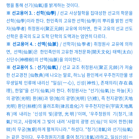
행을 통해 선기(仙氣)를 밝게하는 것이다.
※ 선교용어 3. : 선학(仙學)
/ 선교 사상철학을 집대성한 선교의 학문을
선학(仙學)이라 한다. 한민족의 고유한 선학(仙學)의 뿌리를 밝힌 선학
자(仙學者) 취정원사(聚正元師) 교유에 의하면, 한국 고유의 선교 선도
선학은 중국의 도교 도학 단학의 도맥과는 엄연히 다르다.
※ 선교용어 4. : 선맥(仙脈)
/ 선학자(仙學者) 취정원사 교유에 의하
면, 선맥(仙脈)은 한민족만의 고유한 개천문화(開天文化) 태백(太白)
신단수(神檀樹)의 선맥(仙脈)을 의미한다.
※ 선교용어 5. : 선기(仙氣)
/ 선교 교조 취정원사(聚正元師)가 저술
한 선교경전 [仙敎典)에 나오는 말로, 하느님 환인께서 우주천지만물 생
무생일체 인류에 내리신 "일심(一心), 신성(神性), 존재의리(存在義
理), 한얼"을 선기(仙氣)라 한다. 취정원사는 "선기(仙氣)는 하늘(天)
의 광명(光明) 환(桓)과 땅(地)의 광명(光明) 단(檀), 즉 천지광명(天地
光明) 환단(桓檀)의 율려조화(律呂造化)가 우주천지만유(宇宙天地萬
有)에 내리는 '신성의 빛(광명,光明)'이며, '우주청원의 기(청기,淸
氣)'이고, 사람에게 그 빛이 내려 '사람의 광명 선(仙)'이 되어 한한(韓
韓)히 무궁(無窮)하게 펼쳐지니라." 하셨다. "청기(淸氣)와 선기(仙氣)
는 같은 것이다. 우주청원지기를 줄여 청기(淸氣)라하고, 일심신성(一