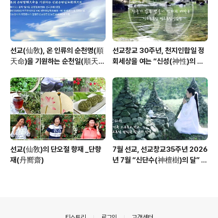
선교(仙敎), 온 인류의 순천명(順
선교창교 30주년, 천지인합일 정
天命)을 기원하는 순천일(順天
회세상을 여는 “신성(神性)의 물
日) 기념법회 / “1.9 인류의 날” 제
결” _ 선교 창교주 취정원사님의
정반포
“신성회복과 청정수행” 교유를 생
각하며
선교(仙敎)의 단오절 향재 _단향
7월 선교, 선교창교35주년 2026
재(丹嚮齋)
년 7월 “신단수(神檀樹)의 달” 선
교 법회 및 수행
의안내
티스토리
로그인
고객센터