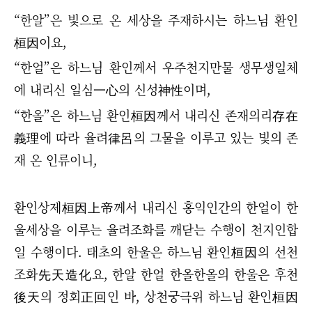
“
한알
”
은 빛으로 온 세상을 주재하시는 하느님 환인
桓因이요,
“
한얼
”
은 하느님 환인께서 우주천지만물 생무생일체
에 내리신 일심一心의 신성神性이며,
“
한올
”
은 하느님 환인桓因께서 내리신 존재의리存在
義理에 따라 율려律呂의 그물을 이루고 있는 빛의 존
재 온 인류이니,
환인상제桓因上帝께서 내리신 홍익인간의 한얼이 한
울세상을 이루는 율려조화를 깨닫는 수행이 천지인합
일 수행이다. 태초의 한울은 하느님 환인桓因의 선천
조화先天造化요, 한알 한얼 한올한올의 한울은 후천
後天의 정회正回인 바, 상천궁극위 하느님 환인桓因