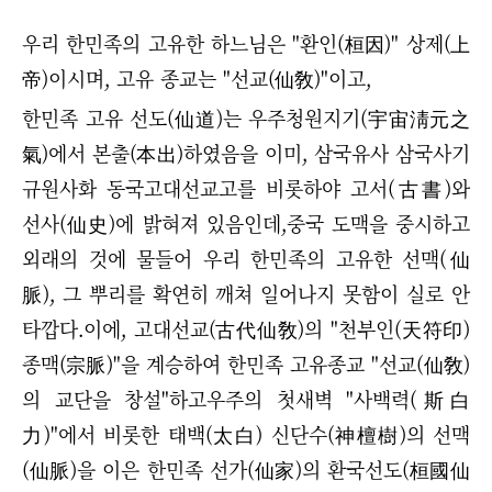
우리 한민족의 고유한 하느님은 "환인(桓因)" 상제(上
帝)이시며, 고유 종교는 "선교(仙敎)"이고,
한민족 고유 선도(仙道)는 우주청원지기(宇宙淸元之
氣)에서 본출(本出)하였음을 이미, 삼국유사 삼국사기
규원사화 동국고대선교고를 비롯하야 고서(古書)와
선사(仙史)에 밝혀져 있음인데,중국 도맥을 중시하고
외래의 것에 물들어 우리 한민족의 고유한 선맥(仙
脈), 그 뿌리를 확연히 깨쳐 일어나지 못함이 실로 안
타깝다.이에, 고대선교(古代仙敎)의 "천부인(天符印)
종맥(宗脈)"을 계승하여 한민족 고유종교 "선교(仙敎)
의 교단을 창설"하고우주의 첫새벽 "사백력(斯白
力)"에서 비롯한 태백(太白) 신단수(神檀樹)의 선맥
(仙脈)을 이은 한민족 선가(仙家)의 환국선도(桓國仙