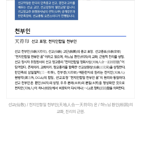
선교(仙敎) / 천지인합일 천부인(天地人合一天符印) 온 / 하느님 환인(桓因)의
교화, 진리의 근원.