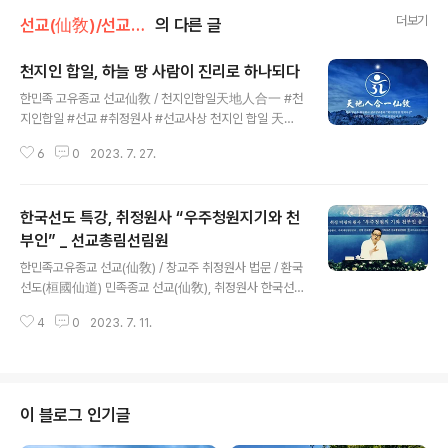
더보기
선교(仙敎)/선교수행
의 다른 글
천지인 합일, 하늘 땅 사람이 진리로 하나되다
글 내용
한민족 고유종교 선교仙敎 / 천지인합일天地人合一 #천
지인합일 #선교 #취정원사 #선교사상 천지인 합일 天地
人合一 “천지인 합일(天地人合一)”은 선교 교단을 창설
6
0
2023. 7. 27.
한 선교 교조 박광의(朴光義) 취정원사(聚正元師)님의
대표적인 사상으로, “천지인합일(天地人合一) 사상(思
想)”이라고 합니다. 취정원사님의 한민족본원사상(韓民
한국선도 특강, 취정원사 “우주청원지기와 천
族本源思想) · 한알사상 · 선(仙)사상의 근간을 이룹니다.
“천지인합일 사상(天地人合一思想)”은 취정원사께서
부인” _ 선교총림선림원
글 내용
선기22년 1988년(환기9185년 단기4321년 무진년 귀
한민족고유종교 선교(仙敎) / 창교주 취정원사 법문 / 환국
원일체환시시)에 하느님 환인(桓因)으로부터 개천입교(開
선도(桓國仙道) 민족종교 선교(仙敎), 취정원사 한국선
天立敎)의 천명과 천부인(天符印)을 교유받아 종지수행
도 특강 “우주청원의 기(宇宙淸元之氣)와 천부인 옴(天
(宗旨修行)의 길에 들어 우주천지만물의 율려조화(律麗
4
0
2023. 7. 11.
符印唵)” 화랑세기 하종 조에 “선도본출 우주청원지기
造化)에 대한 대각을 이룸으로써 창시한 “선교사상(仙敎
(仙道本出宇宙淸元之氣)”라 하였다. 본래 선도는 우주
思想)..
청원의 기에서 나왔다는 말이다. 하느님 환인(桓因天帝)
께서 사백력의 하늘에서 홀로 신으로 화하시어 광명개천
(光明開天) 율려조화(律呂造化)하시니, 한알이신 하느
이 블로그 인기글
님 환인께서 내리신 한얼을 일심(一心)이라하며, 신성(神
性)이라 한다. 하느님 환인의 광명 · 우주 최초의 빛 · 하늘