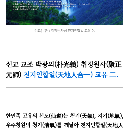
선교仙敎 / 취정원사님 천지인합일 교유 2.
선
교 교조 박광의(朴光義) 취정원사(聚正
元師)
천지인합일(天地人合一) 교유
.
二
한민족 고유의 선도(仙道)는 천기(天氣), 지기(地氣),
우주청원의 청기(淸氣)를 깨달아 천지인합일(天地人