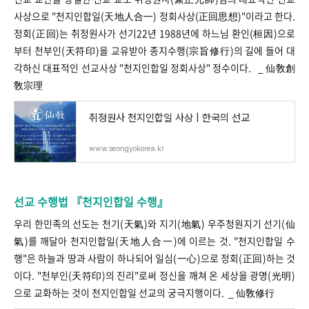
사상으로 "천지인합일(天地人合一) 정회사상(正回思想)"이라고 한다.
정회(正回)는 취정원사가 선기22년 1988년에 하느님 환인(桓因)으로
부터 천부인(天符印)을 교유받아 종지수행(宗旨修行)의 길에 들어 대
각하신 대표적인 선교사상 "천지인합일 정회사상" 정수이다. _ 仙敎創
敎宗理
취정원사 천지인합일 사상 | 한국의 선교
www.seongyokorea.kr
선교 수행법 『천지인합일 수행』
우리 한민족의 선도는 천기(天氣)와 지기(地氣) 우주청원지기 선기(仙
氣)를 깨달아 천지인합일(天地人合一)에 이르는 것. "천지인합일 수
행"은 하늘과 땅과 사람이 하나되어 일심(一心)으로 정회(正回)하는 것
이다. "천부인(天符印)의 진리"로써 정신을 깨쳐 온 세상을 광명(光明)
으로 교화하는 것이 천지인합일 선교의 궁극지행이다. _ 仙敎修行