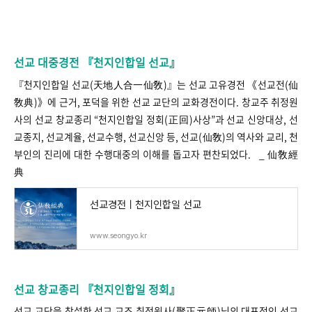
선교 대중경전 『천지인합일 선교』
『천지인합일 선교(天地人合一仙敎)』는 선교 고유경전 《선교전(仙
敎典)》에 근거, 포덕을 위한 선교 교단의 교화경전이다. 창교주 취정원
사의 선교 창교종리 “천지인합일 정회(正回)사상”과 선교 신앙대상, 선
교종지, 선교계율, 선교수행, 선교신앙 등, 선교(仙敎)의 역사와 교리, 천
부인의 진리에 대한 수행대중의 이해를 돕고자 편찬되었다. _ 仙敎經
典
선교경전ㅣ천지인합일 선교
www.seongyo.kr
선교 창교종리 『천지인합일 정회』
선교 교단을 창설한 선교 교조 취정원사(聚正元師)님의 대표적인 선교