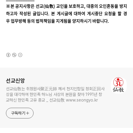
※본 공지사항은 선교(仙敎) 교인을 보호하고, 대중의 오인혼동을 방지
하고자 작성된 글입니다. 본 게시글에 대하여 게시중단 요청을 할 경
우 업무방해 등의 법적책임을 지게됨을 양지하시기 바랍니다.
(새창열림)
로그 정보
선교신앙
선교仙敎는 취정원사聚正元師 께서 천지인합일 정회正回사
상을 대각하여 한민족 하느님 사상의 본원을 찾아 1991년 창
교하신 한민족 고유 종교 _ 선교仙敎 www.seongyo.kr
구독하기