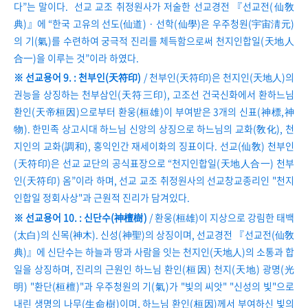
다”는 말이다. 선교 교조 취정원사가 저술한 선교경전 『선교전(仙敎
典)』에 “한국 고유의 선도(仙道) · 선학(仙學)은 우주청원(宇宙淸元)
의 기(氣)를 수련하여 궁극적 진리를 체득함으로써 천지인합일(天地人
合一)을 이루는 것”이라 하였다.
※ 선교용어 9. : 천부인(天符印)
/ 천부인(天符印)은 천지인(天地人)의
권능을 상징하는 천부삼인(天符三印), 고조선 건국신화에서 환하느님
환인(天帝桓因)으로부터 환웅(桓雄)이 부여받은 3개의 신표(神標,神
物). 한민족 상고시대 하느님 신앙의 상징으로 하느님의 교화(敎化), 천
지인의 교화(調和), 홍익인간 재세이화의 징표이다. 선교(仙敎) 천부인
(天符印)은 선교 교단의 공식표장으로 “천지인합일(天地人合一) 천부
인(天符印) 옴”이라 하며, 선교 교조 취정원사의 선교창교종리인 "천지
인합일 정회사상"과 근원적 진리가 담겨있다.
※ 선교용어 10. : 신단수(神檀樹)
/ 환웅(桓雄)이 지상으로 강림한 태백
(太白)의 신목(神木). 신성(神聖)의 상징이며, 선교경전 『선교전(仙敎
典)』에 신단수는 하늘과 땅과 사람을 잇는 천지인(天地人)의 소통과 합
일을 상징하며, 진리의 근원인 하느님 환인(桓因) 천지(天地) 광명(光
明) "환단(桓檀)"과 우주청원의 기(氣)가 "빛의 씨앗" "신성의 빛"으로
내린 생명의 나무(生命樹)이며, 하느님 환인(桓因)께서 부여하신 빛의