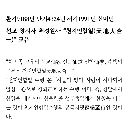
환기9188년 단기4324년 서기1991년 신미년
선교 창시자 취정원사
“
천지인합일(天地人合
一)
”
교유
“한민족 고유의 선교仙敎 선도仙道 선학仙學, 수행의
근본은 천지인합일天地人合一”
“
천지인합일 수행
”
은
“
하늘과 땅과 사람이 하나되어
일심一心으로 정회正回하는 수행
”
이다.
즉, 한알에서
한얼을 내리시어 한올한올 생무생일체가 한울을 이루
는 것이 천지인합일수행의 궁극지행窮極至行인 것이
다.