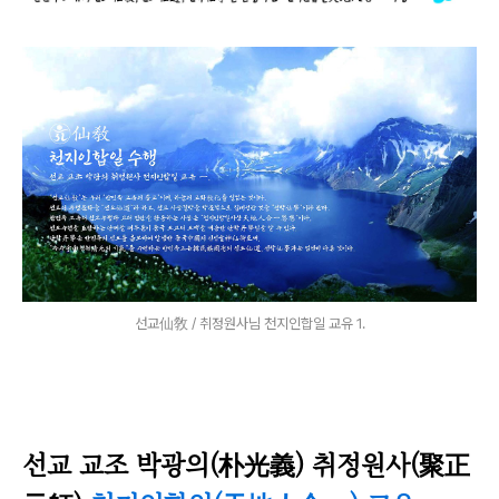
선교仙敎 / 취정원사님 천지인합일 교유 1.
선
교 교조 박광의(朴光義) 취정원사(聚正