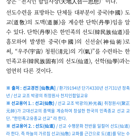
상은 “천지인 합일사상(天地人合一思想)
”
이다.
선도수련을 표방하는 단체들 대부분이 중국(中國) 도
교(道敎)의 도맥(道脈)을 계승한 단학(丹學)임을 알
수 있다. 단학(丹學)은 한민족의 선도(韓民族仙道)를
흠모하여 발생한 중국(中國)의 신선술(神仙術)로
써,
“
우주(宇宙) 청원(淸元)의 기(氣)
”
를 수련하는 한
민족고유(韓民族固有)의 선도(仙道), 선학(仙學)과는
엄연히 다른 것이다.
※ 출처 : 선교경전 [仙敎典]
/ 환기9194년 단기4330년 선기31년 정축
년 / 선교 교조 박광의 취정원사 천지인합일교유
※ 선교용어 1. : 선교(仙敎)
/ 선교 교조 박광의(朴光義) 취정원사(聚正
元師)가 고대선교의 종맥을 계승하여 창설한 한국의 민족종교 선교 교
단. "한민족고유종교 선교" 라 한다.
※ 선교용어 2. : 선도(仙道)
/ 선교 수행문화 전반을 일컬어 선도(仙道)
라 한다. 즉 하늘의 가르침 선교(仙敎) 교화를 근간으로 도(道)를 닦는 수