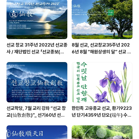
의 광명이 환(桓)으로 임하시고, 신성광명(神性光明)이
세상에 내려 땅의 광명 단(檀)으로 임하시며, 비로소 우주
청원(宇宙淸元)의 기(氣) 선기(仙氣)가 내려 사..
선교 창교 31주년 2022년 선교종
8월 선교, 선교창교35주년 202
사 / 재단법인 선교 「선교종보(仙
6년 8월 “해원상생의 달” 선교 법
敎宗譜)」 편찬
회 및 수행
선교학당, 7월 교리 강좌 “선교 창
한민족 고유종교 선교, 환기9223
교(仙敎創敎)”_ 선기60년 선교
년 단기4359년 단오(端午) 수릿
창교36년 열린학당
날 제천의식 성료 _ 창교주 취정원
사님 신성교화법문