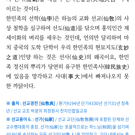
이르는 것이다.
한민족의 선학(仙學)은 하늘의 교화 선교(仙敎)의 사
상 철학을 심구하여 선도(仙道)를 닦으며 홍익인간 재
세이화의 벼리를 세우는 것인데,
언의만 달리하여 마
치 중국의 도학 단학이 우리 한민족의 현묘지도(玄妙
之道)인양 하는 것은 선사(仙史)의 왜곡이요,
한민
족 정신의 뿌리가 당연히 유구한 한민족사(韓民族史)
에 있음을 망각하고 사대(事大)에서 빠져나오지 못
한 까닭이다.
※ 출처 : 선교경전 [仙敎典]
/ 환기9194년 단기4330년 선기31년 정축
년 / 선교 교조 박광의 취정원사 천지인합일교유
※ 선교용어 6. : 선가(仙家)
/ 선교 교단(仙敎敎團)에 포함된 단체와 선
교수행대중의 총칭. 선가(仙家)는 포괄적으로는 하느님(桓因)을 섬기며
선(仙)을 숭상하는 모든 선교인(仙敎人)을 의미하고, 교단 내에서는 출