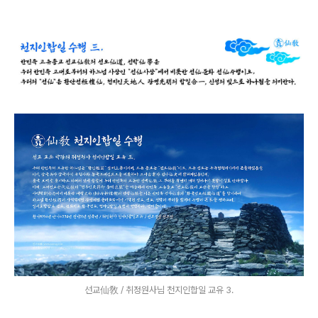
선교仙敎 / 취정원사님 천지인합일 교유 3.