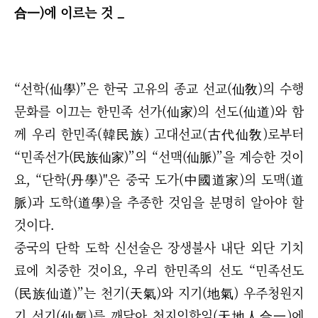
合一)에 이르는 것 _
“
선학(仙學)
”
은 한국 고유의 종교 선교(仙敎)의 수행
문화를 이끄는 한민족 선가(仙家)의 선도(仙道)와 함
께
우리 한민족(韓民族) 고대선교(古代仙敎)로부터
“
민족선가(民族仙家)
”
의
“
선맥(仙脈)
”
을 계승한 것이
요,
“
단학(丹學)"은 중국 도가(中國道家)의 도맥(道
脈)과 도학(道學)을 추종한 것임을 분명히 알아야 할
것이다.
중국의 단학 도학 신선술은 장생불사 내단 외단 기치
료에 치중한 것이요,
우리 한민족의 선도
“
민족선도
(民族仙道)
”
는 천기(天氣)와 지기(地氣) 우주청원지
기 선기(仙氣)를 깨달아 천지인합일(天地人合一)에