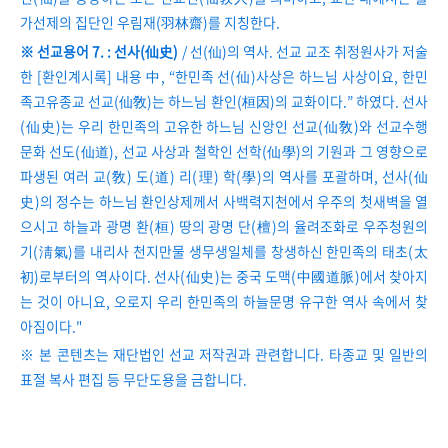
가선제의 집단인 우림재(羽林齋)를 지칭한다.
※ 선교용어 7. : 선사(仙史)
/ 선(仙)의 역사. 선교 교조 취정원사가 저술
한 [환인계시록] 내용 中, “한민족 선(仙)사상은 하느님 사상이요, 한민
족고유종교 선교(仙敎)는 하느님 환인(桓因)의 교화이다.” 하였다. 선사
(仙史)는 우리 한민족의 고유한 하느님 신앙인 선교(仙敎)와 선교수행
문화 선도(仙道), 선교 사상과 철학인 선학(仙學)의 기원과 그 영향으로
파생된 여러 교(敎) 도(道) 리(理) 학(學)의 역사를 포괄하며, 선사(仙
史)의 정수는 하느님 환인상제께서 사백력지천에서 우주의 첫새벽을 열
으시고 하늘과 광명 환(桓) 땅의 광명 단(檀)의 율려조화로 우주청원의
기(淸氣)를 내리사 천지만물 생무생일체를 창생하신 한민족의 태초(太
初)로부터의 역사이다. 선사(仙史)는 중국 도맥(中國道脈)에서 찾아지
는 것이 아니요, 오로지 우리 한민족의 하늘문명 유구한 역사 속에서 찾
아짐이다."
※ 본 콘텐츠는 재단법인 선교 저작권과 관련합니다. 타종교 및 일반의
표절 복사 편집 등 무단도용을 금합니다.