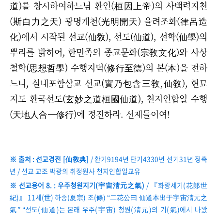
道)를 창시하여하느님 환인(桓因上帝)의 사백력지천
(斯白力之天) 광명개천(光明開天) 율려조화(律呂造
化)에서 시작된 선교(仙敎), 선도(仙道), 선학(仙學)의
뿌리를 밝히어, 한민족의 종교문화(宗敎文化)와 사상
철학(思想哲學) 수행지덕(修行至德)의 본(本)을 전하
느니, 실내포함삼교 선교(實乃包含三敎,仙敎), 현묘
지도 환국선도(玄妙之道桓國仙道), 천지인합일 수행
(天地人合一修行)에 정진하라. 선제들이여!
※ 출처 : 선교경전 [仙敎典]
/ 환기9194년 단기4330년 선기31년 정축
년 / 선교 교조 박광의 취정원사 천지인합일교유
※ 선교용어 8. : 우주청원지기(宇宙淸元之氣)
/ 『화랑세기(花郞世
紀)』 11세(世) 하종(夏宗) 조(條) “二花公曰 仙道本出于宇宙淸元之
氣” “선도(仙道)는 본래 우주(宇宙) 청원(淸元)의 기(氣)에서 나왔