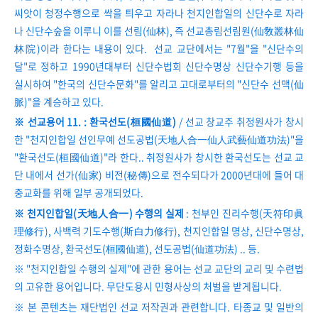
씨앗이 청정수행으로 싹을 틔우고 자라나 천지인합일의 신단수로 자라
나 신단수숲을 이루니 이를 선림(仙林), 즉 선교총림선림원(仙敎叢林仙
林院)이라 한다는 내용이 있다. 선교 교단에서는 "7월"을 "신단수의
달"로 정하고 1990년대부터 신단수법회 신단수명상 신단수기행 등을
실시하여 "한국의 신단수문화"를 알리고 고대로부터의 "신단수 선맥(仙
脈)"을 계승하고 있다.
※ 선교용어 11. : 환국선도(桓國仙道)
/ 선교 창교주 취정원사가 창시
한 "천지인합일 선인무예 선도공법(天地人合一仙人武藝仙道功法)"을
"환국선도(桓國仙道)"라 한다.. 취정원사가 창시한 환국선도는 선교 교
단 내에서 선가(仙家) 비전(秘傳)으로 전수되다가 2000년대에 들어 대
중교화를 위해 일부 공개되었다.
※ 천지인합일(天地人合一) 수행의 실제
: 천부인 진리수행(天符印眞
理修行), 사백력 기도수행(斯白力修行), 천지인합일 명상, 신단수명상,
정화수명상, 환국선도(桓國仙道), 선도공법(仙道功法) .. 등.
※ "천지인합일 수행의 실제"에 관한 용어는 선교 교단의 교리 및 수련법
의 고유한 용어입니다. 무단도용시 민형사상의 처벌을 받게됩니다.
※ 본 콘텐츠는 재단법인 선교 저작권과 관련합니다. 타종교 및 일반의