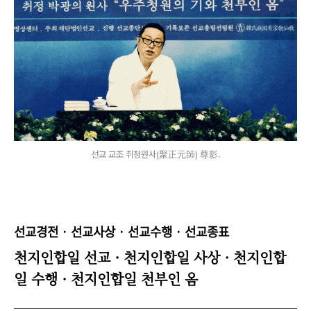
선교 교조 취정원사(聚正元師) 尊影.
선교경전
· 선교
사상
· 선교
수행
· 선교
종표
천지인합일 선교 · 천지인합일 사상
·
천지인합
일 수행
·
천지인합일 천부인 옴