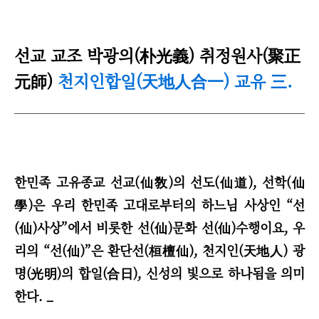
선
교 교조 박광의(朴光義) 취정원사(聚正
元師)
천지인합일(天地人合一) 교유
.
三
한민족 고유종교 선교(仙敎)의 선도(仙道), 선학(仙
學)은 우리 한민족 고대로부터의 하느님 사상인
“
선
(仙)사상
”
에서 비롯한 선(仙)문화 선(仙)수행이요, 우
리의
“
선(仙)
”
은 환단선(桓檀仙), 천지인(天地人) 광
명(光明)의 합일(合日), 신성의 빛으로 하나됨을 의미
한다. _