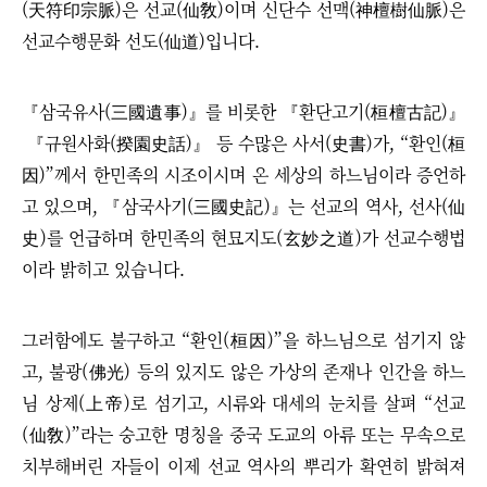
(天符印
宗脈
)
은 선교(仙敎)이며 신단수 선맥
(神檀樹
仙脈
)
은
선교수행문화 선도(仙道)입니다.
『삼국유사(三國遺事)』를 비롯한
『환단고기(桓檀古記)』
『규원사화(揆園史話)』
등
수많은 사서(史書)가,
“
환인(桓
因)
”
께서 한민족의 시조이시며 온 세상의 하느님이라 증언하
고 있으며, 『삼국사기(三國史記)』는 선교의 역사, 선사(仙
史)를 언급하며 한민족의 현묘지도(玄妙之道)가 선교수행법
이라 밝히고 있습니다.
그러함에도 불구하고 “환인(桓因)”을 하느님으로 섬기지 않
고, 불광(佛光) 등의 있지도 않은 가상의 존재나 인간을 하느
님 상제(上帝)로 섬기고, 시류와 대세의 눈치를 살펴 “선교
(仙敎)”라는 숭고한 명칭을 중국 도교의 아류 또는 무속으로
치부해버린 자들이 이제 선교 역사의 뿌리가 확연히 밝혀져