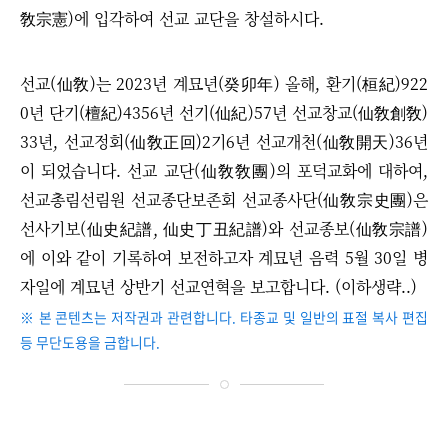
敎宗憲)에 입각하여 선교 교단을 창설하시다.
선교
(仙敎)는
2023년 계묘년(癸卯年) 올해, 환기(桓紀)922
0년 단기(檀紀)4356년 선기(仙紀)57년 선교창교(仙敎創敎)
33년, 선교정회(仙敎正回)2기6년 선교개천(仙敎開天)36년
이 되었습니다.
선교 교단(仙敎敎團)의 포덕교화에 대하여,
선교총림선림원 선교종단보존회 선교종사단(仙敎宗史團)은
선사기보(仙史紀譜, 仙史丁丑紀譜)와 선교종보(仙敎宗譜)
에 이와 같이 기록하여 보전하고자 계묘년 음력 5월 30일 병
자일에 계묘년 상반기 선교연혁을 보고합니다. (이하생략..)
※ 본 콘텐츠는 저작권과 관련합니다. 타종교 및 일반의 표절 복사 편집
등 무단도용을 금합니다.