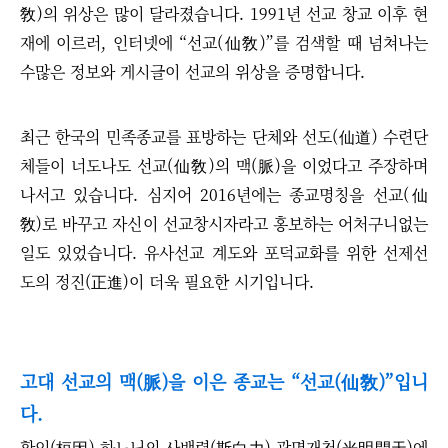
敎)의 위상은 많이 달라졌습니다. 1991년 선교 창교 이후 현
재에 이르러, 인터넷에 “선교(仙敎)”를 검색할 때 넘쳐나는
수많은 정보와 게시글이 선교의 위상을 증명합니다.
최근 한국의 민족종교를 표방하는 단체와 선도(仙道) 수련단
체들이 너도나도 선교(仙敎)의 맥(脈)을 이었다고 주장하며
나서고 있습니다. 심지어 2016년에는 종교명칭을 선교(仙
敎)로 바꾸고 자신이 선교창시자라고 홍보하는 어처구니없는
일도 있었습니다. 유사선교 계도와 포덕교화를 위한 선제선
도의 정진(正進)이 더욱 필요한 시기입니다.
고대 선교의 맥(脈)을 이은 종교는
“
선교(仙敎)
”
입니
다.
환인(桓因) 하느님의 사백력(斯白力) 광명개천(光明開天)에