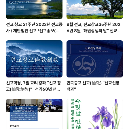
선교 창교 31주년 2022년 선교종
8월 선교, 선교창교35주년 202
사 / 재단법인 선교 「선교종보(仙
6년 8월 “해원상생의 달” 선교 법
敎宗譜)」 편찬
회 및 수행
선교학당, 7월 교리 강좌 “선교 창
민족종교 선교(仙敎) “선교신앙
교(仙敎創敎)”_ 선기60년 선교
백과”
창교36년 열린학당