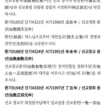
선교상왕자(仙敎相往者)이신 선교 창시자 취정원사(聚正元
師)님과 선교총림 선림원 설립자 시정원주(時正原主)님 탄강
하시다.
환기9185년 단기4321년 서기1988년 戊辰年 / 선교개천 원
년(仙敎開天元年)
환인(桓因) 하느님으로부터 개천입교(開天立敎)의 천명과
천부인(天符印)을 교유받으시다.
환기9188년 단기4324년 서기1991년 辛未年 / 선교창교 원
년(仙敎創敎元年)
선교창교종리(仙敎創敎宗理)인 천지인합일 정회사상(天地
人合一正回思想)의 대각을 이루시고 선(仙)의 교(敎)를 세
우시다.
환기9194년 단기4330년 서기1997년 丁丑年 / 선교정회 원
년(仙敎正回元年)
선교 창교주 취정원사님께서 일교일종 선교종헌(一敎一宗仙