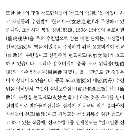
또한 한국의 몇몇 선도단체들이
‘
선교의 맥(脈)
’
을 이었다 하
고 자신들의 수련법이
‘
현묘지도(玄妙之道)
’
라 주장하고 있
습니다. 조선시대 북창 정염(鄭磏, 1506~1549)의 용호비결
(龍虎秘訣)을 주요 수련법으로 삼는 어떤 단체는, 자신들이
선교(仙敎)의 맥을 이었음을 주장하기 위해 용호비결이 선교
(仙敎)의 수련법이고 한민족의 현묘지도(玄妙之道)라 호도
하고 있습니다. 그러나 용호비결이 중국 도교 위백양(魏伯
陽)의 『주역참동계(周易參同契)』를 근간으로 한 것임은
이미 상식이 되었습니다. 중국 도교(道敎)의 내단(內丹) 수련
법을 익히면서 그것이 실내포함삼교(實乃包含三敎) 선교(仙
敎)의 수행법 현묘지도(玄妙之道)라 하는 것은 우매를 넘어
절박함으로 받아들여집니다.
심지어 기독교의 일부 종파까지
자신들이 선교(仙敎)이고 기독교는 신성회복을 위한 종교라
고 하고 있는 작금에, 선교수행대중 선제선도는
“
일교일종 선