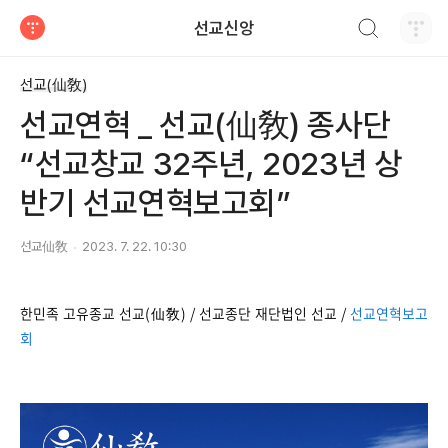
검색하기
선교신앙
티스토리
선교(仙敎)
선교연혁 _ 선교(仙敎) 종사단
“선교창교 32주년, 2023년 상
반기 선교연혁보고회”
선교仙敎
2023. 7. 22. 10:30
한민족 고유종교 선교(仙敎) / 선교종단 재단법인 선교 /
선교연혁보고
회