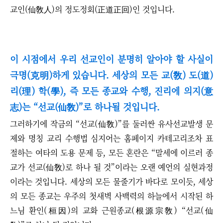
교인(仙敎人)의 정도정회(正道正回)인 것입니다.
이 시점에서 우리 선교인이 분명히 알아야 할 사실이
극명(克明)하게 있습니다. 세상의 모든 교(敎) 도(道)
리(理) 학(學), 즉 모든 종교와 수행, 진리에 의지(意
志)는
“
선교(仙敎)
”로 하나될 것입니다.
그러하기에
작금의
“
선교(仙敎)
”
를 둘러싼 유사선교발생 문
제와 명칭 교리 수행법 심지어는 홈페이지 카테고리조차 표
절하는 여타의 도용 문제 등, 모든 혼란은 “말세에 이르러 종
교가 선교(仙敎)로 하나 될 것”이라는 오랜 예언의 실현과정
이라는 것입니다. 세상의 모든 물줄기가 바다로 모이듯, 세상
의 모든 종교는 우주의 첫새벽 사백력의 하늘에서 시작된 하
느님 환인(桓因)의 교화 근원종교(根源宗敎)
“
선교(仙