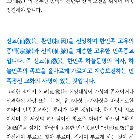
교(仙敎)
”
의 천부인 종맥과 신단수 선맥 보전을 위하여 더욱
정진해야 합니다.
선교(仙敎)는 환인(桓因)을 신앙하며 한민족 고유의
종맥(宗脈)과 선맥(仙脈)을 계승한 고유한 민족종교
입니다. 즉 선교(仙敎)는 한민족 하늘문명의 역사, 하
늘민족의 족보을 올바르게 가르치고 계승보전하는 민
족정신 교화의 사명이 있는 것입니다.
그러한 점에서 선교(仙敎)는 신앙대상이 가상의 존재이거나
신격화된 사람 또는 부처, 유교사상 도가사상을 바탕으로한
여타의 민족종교와는 뿌리가 다른 것입니다. 한민족의 시조
이시며 온 세상의 하느님이신 창조주 아버지 하느님
“
환인
(桓因)
”
을 섬기는 한국의 고유한 민족종교인
“
선교(仙敎)
”
를
자신하여 부르고, 찾아 부르며, 전하여 부르게 하는 것이 선