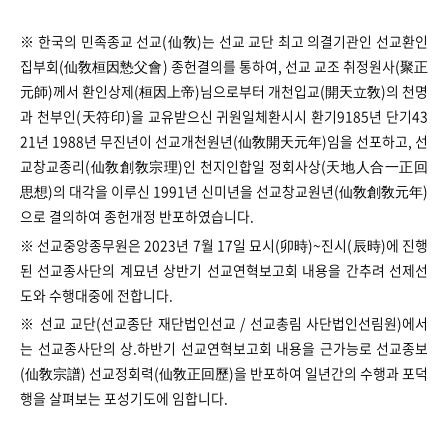
※ 한국의 민족종교 선교(仙敎)는 선교 교단 최고 의결기관인 선교환인
집부회(仙敎桓因慹父會) 종헌결의를 통하여, 선교 교조 취정원사(聚正
元師)께서 환인상제(桓因上帝)님으로부터 개천입교(開天立敎)의 천명
과 천부인(天符印)을 교유받으신 귀원일체환시시 환기9185년 단기43
21년 1988년 무진년이 선교개천원년(仙敎開天元年)임을 선포하고, 선
교창교종리(仙敎創敎宗理)인 천지인합일 정회사상(天地人合一正回
思想)의 대각을 이루신 1991년 신미년을 선교창교원년(仙敎創敎元年)
으로 결의하여 종헌개정 반포하였습니다.
※ 선교중앙종무원은 2023년 7월 17일 묘시(卯時)~진시(辰時)에 진행
된 선교종사단의 계묘년 상반기 선교연혁보고회 내용을 간추려 선제선
도와 수행대중에 전합니다.
※ 선교 교단(선교종단 재단법인선교 / 선교총림 사단법인선림원)에서
는 선교종사단의 상.하반기 선교연혁보고회 내용을 근가능로 선교종보
(仙敎宗譜) 선교정회력(仙敎正回歷)을 반포하여 일년간의 수행과 포덕
행을 살펴보는 포성기도에 임합니다.