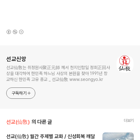
(새창열림)
로그 정보
선교신앙
선교仙敎는 취정원사聚正元師 께서 천지인합일 정회正回사
상을 대각하여 한민족 하느님 사상의 본원을 찾아 1991년 창
교하신 한민족 고유 종교 _ 선교仙敎 www.seongyo.kr
구독하기
더보기
선교(仙敎)
의 다른 글
선교(仙敎) 월간 주제별 교화 / 신성회복 깨달