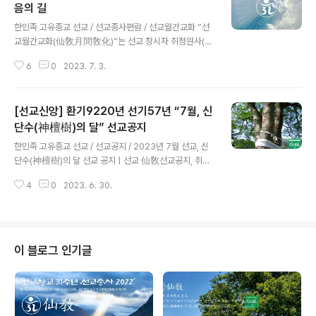
음의 길
글 내용
한민족 고유종교 선교 / 선교종사편람 / 선교월간교화 “선
교월간교화(仙敎月間敎化)”는 선교 창시자 취정원사(聚
正元師)께서 선가(仙家)의 선제(仙弟)에 내리신 선교수
6
0
2023. 7. 3.
행교지(仙敎修行敎旨)에 근거하며, 선교 고유경전 [선교
전(仙敎典)] 부(附), 「선교종사편람(仙敎宗史便覽)」 에
실려있습니다. 취정(聚正) 박광의(朴光義) 원사(元師)께
[선교신앙] 환기9220년 선기57년 “7월, 신
서 1991년 선교(仙敎) 창교 이후, 선교환인집부회(仙敎
桓因慹父會)를 창단하시어 선제선도를 교화하신 바, 이
단수(神檀樹)의 달” 선교공지
글 내용
에 연원하여 1997년 선교 교단을 창설하시고 월별(月別)
한민족 고유종교 선교 / 선교공지 / 2023년 7월 선교, 신
교화의 주제(敎化主題)를 내리시니, “선교월간교화(仙敎
단수(神檀樹)의 달 선교 공지ㅣ선교 仙敎선교공지, 취정
信行)”를 1997년 정축년에 2차 결집된 [仙敎典] 附,
원사, 천지인합일, 천부인, 신단수, 선맥, 仙脈., 한국선도,
「仙敎宗史便覽」에 실어 선교 교단에 보전합니다. 취정원
4
0
2023. 6. 30.
선교총림선림원, 시정원주, 선교 기도, 선교 창교주, 선교
사님의 선교창교 33년을 맞는 올해 2023년..
취정원사, 선교 창교일, 선교 창교절, 선교 仙敎, 민족종교
선www.seongyo.kr 선교(仙敎), 2023년 7월 “신단수
(神檀樹)의 달” 법회 및 수행 안내환기9220년 단기435
6년 선기57년, 환인(桓因) 하느님의 향훈, 선교 포덕교화
이 블로그 인기글
선교 교조(仙敎敎祖) 취정원사(聚正元師) 개천입교(開
天立敎)36년 선교창교(仙敎創敎)33년선교(仙敎) 수
행대중과 선교인 모두, “내 마음속 하느님성전”에서 “신성
회복”을 이룹니다.仙敎敎團正回二紀六年癸卯年仙敎
創始者朴光義聚正元師..