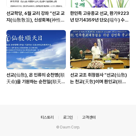
선교학당, 6월 교리 강좌 “선교 교
한민족 고유종교 선교, 환기9223
지(仙敎敎旨), 신성회복(神性回
년 단기4359년 단오(端午) 수릿
復)”_ 선기60년 선교창교36년
날 제천의식 성료 _ 창교주 취정원
열린학당
사님 신성교화법문
선교(仙敎), 온 인류의 순천명(順
선교 교조 취정원사 “선교(仙敎)
天命)을 기원하는 순천일(順天
는 천교(天敎)이며 환인교(桓因
日) 기념법회 / “1.9 인류의 날” 제
敎)이다” - 「선교학」강론
정반포
의안내
티스토리
로그인
고객센터
© Daum Corp.