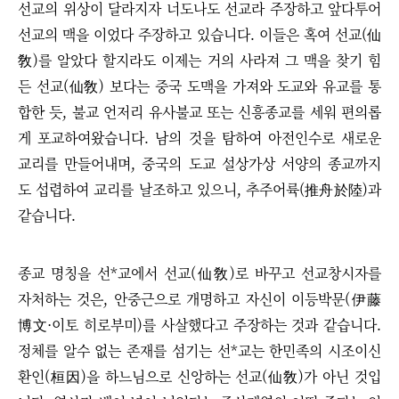
선교의 위상이 달라지자 너도나도 선교라 주장하고 앞다투어
선교의 맥을 이었다 주장하고 있습니다. 이들은 혹여 선교(仙
敎)를 알았다 할지라도 이제는 거의 사라져 그 맥을 찾기 힘
든 선교(仙敎) 보다는 중국 도맥을 가져와 도교와 유교를 통
합한 듯, 불교 언저리 유사불교 또는 신흥종교를 세워 편의롭
게 포교하여왔습니다. 남의 것을 탐하여 아전인수로 새로운
교리를 만들어내며, 중국의 도교 설상가상 서양의 종교까지
도 섭렵하여 교리를 날조하고 있으니, 추주어륙(推舟於陸)과
같습니다.
종교 명칭을 선*교에서 선교(仙敎)로 바꾸고 선교창시자를
자처하는 것은, 안중근으로 개명하고 자신이 이등박문(伊藤
博文·이토 히로부미)를 사살했다고 주장하는 것과 같습니다.
정체를 알수 없는 존재를 섬기는 선*교는 한민족의 시조이신
환인(桓因)을 하느님으로 신앙하는 선교(仙敎)가 아닌 것입