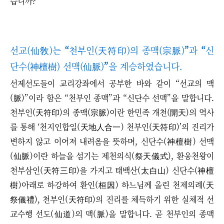
습니까?
선교(仙敎)는
“
천부인(天符印)의 종맥(宗脈)
”
과
“
신
단수(神檀樹) 선맥(仙脈)
”
을 계승하였습니다.
선제선도들이 교리강좌에서 공부한 바와 같이
“
선교의 맥
(脈)
”
이라 함은
“
천부인 종맥
”
과
“
신단수 선맥
”
을 말합니다.
천부인(天符印)의 종맥(宗脈)이란 한민족 개천(開天)의 역사
를 통해 ‘천지인합일(天地人合一) 천부인(天符印)’의 진리가
변하지 않고 이어져 내려옴을 뜻하며, 신단수(神檀樹) 선맥
(仙脈)이란 하늘을 섬기는 제천의식(祭天儀式), 환웅천왕이
천부삼인(天符三印)을 가지고 태백산(太白山) 신단수(神檀
樹)아래로 하강하여 환인(桓因) 하느님께 올린 천제의례(天
祭儀禮), 천부인
(天符印)
의 진리를 체득하기 위한 실체적 선
교수행 선도(仙道)의 맥(脈)을 말합니다. 곧 천부인의 종맥