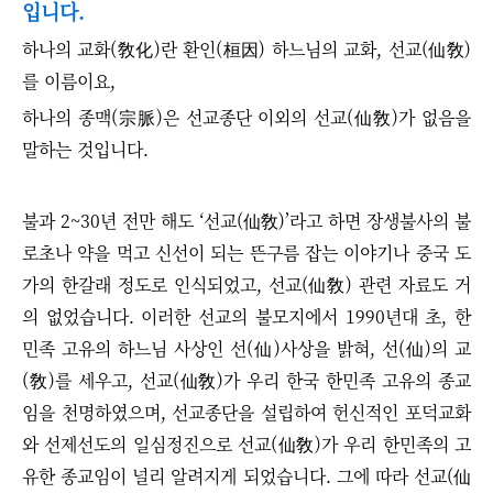
입니다.
하나의 교화(敎化)란 환인(桓因) 하느님의 교화, 선교(仙敎)
를 이름이요,
하나의 종맥(宗脈)은 선교종단 이외의 선교(仙敎)가 없음을
말하는 것입니다.
불과 2~30년 전만 해도
‘
선교(仙敎)
’
라고 하면 장생불사의 불
로초나 약을 먹고 신선이 되는 뜬구름 잡는 이야기나 중국 도
가의 한갈래 정도로 인식되었고, 선교(仙敎) 관련 자료도 거
의 없었습니다. 이러한 선교의 불모지에서 1990년대 초, 한
민족 고유의 하느님 사상인 선(仙)사상을 밝혀, 선(仙)의 교
(敎)를 세우고, 선교(仙敎)가 우리 한국 한민족 고유의 종교
임을 천명하였으며, 선교종단을 설립하여 헌신적인 포덕교화
와 선제선도의 일심정진으로 선교
(仙敎)
가 우리 한민족의 고
유한 종교임이 널리 알려지게 되었습니다. 그에 따라 선교(仙