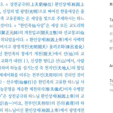
한다. ○ 상천궁극위(上天窮極位) 환인상제(桓因上
최
최
근
, 신성의 빛 광명(光明)으로 짜여진 한울세상은 율
글
과
민족 고유문화는 온 세상을 빛으로 주재하시는 하느
인
T
기
것이다. ○
“​
한민족仙사상”
은 세상 모든 교도리학
취
글
사(聚正元師)의 개천입교(開天立敎)와 선교창교(仙
선
시작되었음이다. ○
환인상제(桓因上帝)께서 사백력
선
 여시고 광명개천(光明開天) 율려조화(律呂造化)
환
 한민족의 창세기 개천(開天)에서 선(仙)의 교
 교화가 내린(丨), 신성한 땅(凵) 산(山)에서, 사람
Ar
天)하여 하늘을 섬기는것 즉 천지인(天地人)의 합일
 재세이화를 이루는 천부인(天符印)의 진리인 것이
방
To
) · 선수행(仙修行)은 한민족의 고유한 하느님 사
문
To
 하늘문명을 계승한 제천의식(祭天儀式)이자 수행문
자
Ye
수
)
”
은 상천궁극위 하느님 환인상제(桓因上帝)의 교
일(合一)이요, 천부인(天符印)의 진리(眞理)라 하
상의 하느님이신 환인상제(桓因上帝)께서 광명개천