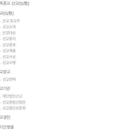
족종교 선교(仙敎)
교(仙敎)
선교 창교주
선교소개
신앙대상
선교종지
선교종표
선교계율
선교사상
선교수행
교창교
선교연혁
교기관
재단법인선교
선교총림선림원
선교종단보존회
교경전
기간행물