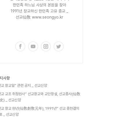
한민족 하느님 사상의 본원을 찾아
1991년 창교하신 한민족 고유 종교 _
선교仙敎 www.seongyo.kr
구독하기
지사항
선교 창교일” 관련 공지 _ 선교신앙
선교 교조 취정원사” 선교창교와 교단창설, 선교종사(仙敎
史) _ 선교신앙
선교 창교 원년(仙敎創敎元年), 1991년” 선교 종헌결의
포 _ 선교신앙