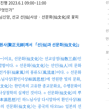
2023.6.1 09:00~11:00
선
 무엇인가”
님신앙, 선교 선(仙)사상 · 선문화​(仙文化)로 꽃피
선
언
정원사(聚正元師)께서 「선(仙)과 선문화(仙文化)」
포
合一)이요, 선문화(仙文化)는 선교삼정(仙敎三鼎)인
말함이다. ○ 선문화(仙文化)는 선인(仙人)의 문화
선가풍(仙家風)의 풍류도(風流道)이다. ○ 선문화
느님사상(환인사상桓因思想)에 연원한 빛의 문화,
(仙文化)는 한민족의 고유한 종교문화요, 수행문화이
사상철학의 실제인 것이다. ○ 선문화(仙文化)의 뿌
(本源思想)인 하느님사상 다시말하여 환인사상(桓
의 선문화(仙文化)는 중국의 타오tao 일본의 선