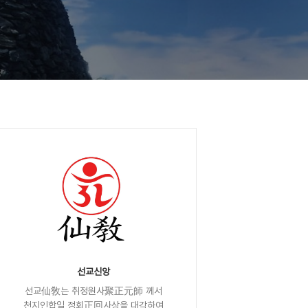
선교신앙
선교仙敎는 취정원사聚正元師 께서
천지인합일 정회正回사상을 대각하여