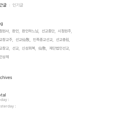
근글
인기글
ag
정원사,
환인,
환인하느님,
선교종단,
시정원주,
교창교주,
선교仙敎,
민족종교선교,
선교총림,
교창교,
선교,
신성회복,
仙敎,
재단법인선교,
인상제,
chives
tal
day :
sterday :