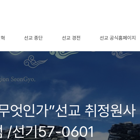
연혁
선교 종단
선교 경전
선교 공식홈페이지
 무엇인가”선교 취정원사
 /선기57-0601