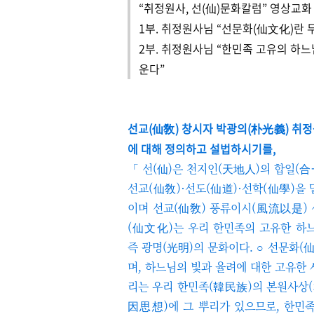
“취정원사, 선(仙)문화칼럼” 영상교화 진행 
1부. 취정원사님 “선문화​(仙文化)란
2부. ​취정원사님 “한민족 고유의 하느
운다”
선교(仙敎) 창시자 박광의(朴光義) 취
에 대해 정의하고 설법하시기를,
「 선(仙)은 천지인(天地人)의 합일(
선교(仙敎)·선도(仙道)·선학(仙學)을 
이며 선교(仙敎) 풍류이시(風流以是) 
(仙文化)는 우리 한민족의 고유한 하
즉 광명(光明)의 문화이다. ○ 선문화
며, 하느님의 빛과 율려에 대한 고유한 
리는 우리 한민족(韓民族)의 본원사상
因思想)에 그 뿌리가 있으므로, 한민족