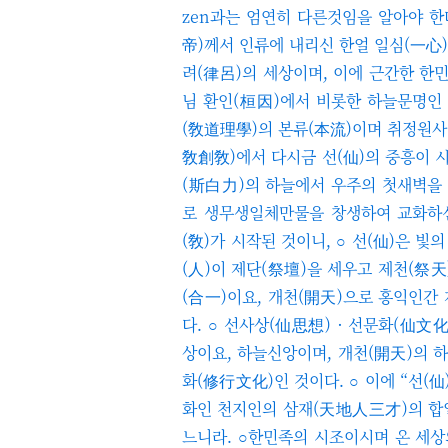
zen과는 엄연히 다른것임을 알아야 
帝)께서 인류에 내리신 한얼 일심(一心)
려(律呂)의 세상이며, 이에 근간한 한
님 환인(桓因)에서 비롯한 하늘문명인 
(敎道理學)의 본류(本流)이며 취정원
敎創敎)에서 다시금 선(仙)의 중흥이 
(斯白力)의 하늘에서 우주의 첫새벽을
로 생무생일체만물을 창생하여 교화하신
(敎)가 시작된 것이니, ○
선(仙)은 빛의
(人)이 제단(祭壇)을 세우고 제천(祭
(合一)이요, 개천(開天)으로 홍익인간
다. ○
선사상(仙思想) · 선문화(仙文化
상이요, 하늘신앙이며, 개천(開天)의
화(修行文化)인 것이다. ○
이에
“​
선(仙
화인 천지인의 삼재(天地人三才)
의 합
느니라. ○한민족의 시조이시며 온 세