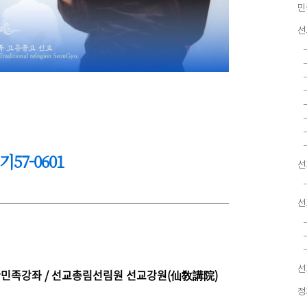
민
선
57-0601
선
선
선
 한민족강좌 / 선교총림선림원 선교강원(仙敎講院)
정