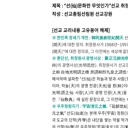
제목 : “선(仙)문화란 무엇인가”선교 취정
작성 : 선교총림선림원 선교강원
[선교 교리내용 고유용어 해제]
※ 한민족 창세기 개천 : 韓民族創世紀開天
선
(開天)에 대한 정의. 취정원사가 1988년~19
(開天)"에 대한 정의로
, 그 이전에는 세상에 
※ 환단선, 취정원사 광명사상 :
聚正元師光
師)의 광명사상(光明思想). 취정원사가 
之桓 自地光明謂之檀 所謂桓卽九皇之謂也
해석하며 설파한
“
선(仙)은 하늘과 땅과 사람(
이라.
하늘(天)의 광명 천광(天光)을 환(桓)이
光明謂之仙 사람(人)의 광명 인광(人光)을 선
전
『
仙敎典
』
에 실린 문장으로
, 그 이전에는
※ 우주청원지기 : 宇宙淸元之氣
『花郞世紀
元之氣”
선도(仙道)는 본래 우주(宇宙) 청원(
국 도교의 단학(丹學)은 내단을 쌓는 약을 먹
의 선학(仙學)은 우주청원(宇宙淸元)의 기(