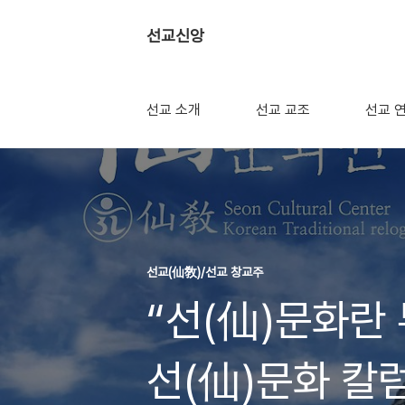
선교신앙
선교 소개
선교 교조
선교 
선교(仙敎)/선교 창교주
“선(仙)문화란
선(仙)문화 칼럼