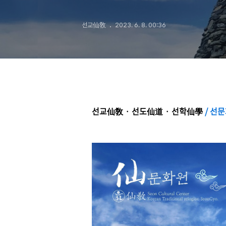
선교仙敎
2023. 6. 8. 00:36
선교仙敎 · 선도仙道
·
선학仙學
/
선문