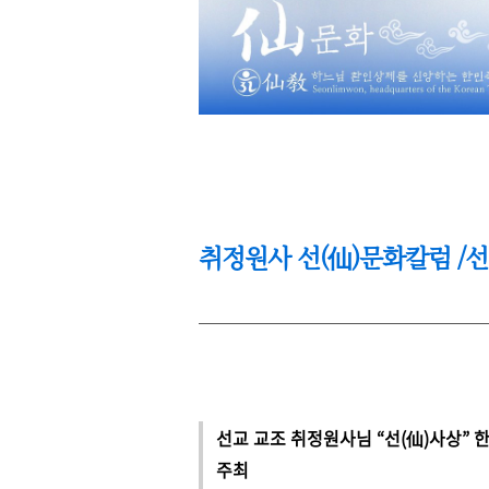
취정원사 선(仙)문화칼럼 /선기
선교 교조 취정원사님 “​선(仙)사상”
주최