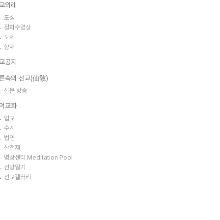
교의례
도성
정화수명상
도제
향재
교공지
론속의 선교(仙敎)
신문 방송
덕교화
입교
수계
법연
산천재
명상센터 Meditation Pool
선방일기
선교갤러리