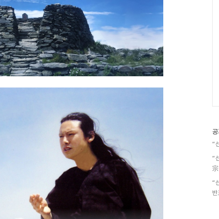
공
“
“
宗
“
반