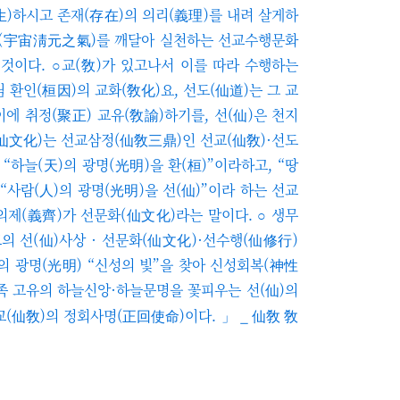
)하시고 존재(存在)의 의리(義理)를 내려 살게하
(宇宙淸元之氣)를 깨달아 실천하는 선교수행문화
것이다. ○교(敎)가 있고나서 이를 따라 수행하는
 환인(桓因)의 교화(敎化)요, 선도(仙道)는 그 교
이에
취정(聚正) 교유(敎諭)하기를, 선(仙)은 천지
(仙文化)는 선교삼정(仙敎三鼎)인 선교(仙敎)·선도
는
“하늘(天)의 광명(光明)을 환(桓)
”
이라하고, “땅
“사람(人)의 광명(光明)을 선(仙)
”
이라 하는 선교
의제(義齊)가 선문화(仙文化)라는 말이다. ○
생무
 선(仙)사상 · 선문화​(仙文化)·선수행(仙修行)
의 광명(光明) “신성의 빛
”
을 찾아
신성회복(神性
족 고유의 하늘신앙·하늘문명을 꽃피우는
선(仙)의
_ 仙敎 敎
(仙敎)의 정회사명(正回使命)이다. 」