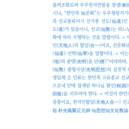
율려조화로써 우주천지만물을 창생(創生
시니,
“
한민족 仙문화
”
는 우주청원지기
즉 선교풍류이시 선가풍 선도(仙道)인 
도(道)가 있음이니, 선교(仙敎)는 하느님
화에 따라 수행하는 것을 말함이다. ○
인(天地人)의 합일(合一)이요, 선문화
(仙道)·선학(仙學)을 말함이다. ○
이
(地)의 광명(光明)을 단(檀)
”
이라하며, 
(仙敎) 광명사상(光明思想)의 실천적 
생일체 온 인류는
한민족 고유종교 선교의
으로
내 안에 잠재된 하나님 환인(桓因)
回復)을 이루어야 한다. ○
이것이
한민
중흥이요,
천지인합일(天地人合一) 선교
祖 朴光義聚正元師 仙思想仙文化敎
諭