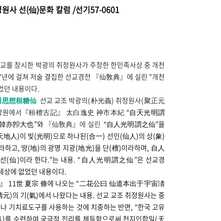
원사 선(仙)문화 칼럼 /선기57-0601
교를 창시한 박광의 취정원사가 주창한 한민족사상 중 개천
97년에 걸쳐 저술 결집한 선교경전
『
仙敎典
』
에 실린 "개천
없었던 내용이다.
明思想桓糖仙
선교 교조 박광의(朴光義) 취정원사(聚正元
선교강원에서『桓檀古記
』
太白逸史 神市本紀
“
自天光明謂
 韓亦卽大也
”
와
『
仙敎典
』
에 실린
“
自人光明謂之仙
”을
天地人)이 빛(光明)으로 하나된(合一) 선인(仙人)의 상(象)
라하고, 땅(地)의 광명 지광(地光)을 단(檀)이라하며, 自人
(仙)이라 한다.”는 내용.
“
自人光明謂之仙
”은
선교경
 세상에 없었던 내용이다.
』
11世 夏宗 條에 나오는 “二花公曰 仙道本出于宇宙淸
淸元)의 기(氣)에서 나왔다
는 내용. 선교 교조 취정원사는
중
거나 기치료도구를 사용하는 것에 치중하는 반면,
“
한국 고유
氣)를 수련하여 궁극적 진리를 체득함으로써 천지인합일(天