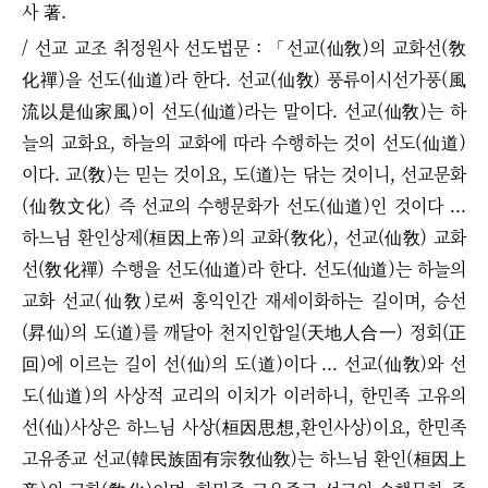
사 著.
/ 선교 교조 취정원사 선도법문 : 「선교(仙敎)의 교화선(敎
化禪)을 선도(仙道)라 한다. 선교(仙敎) 풍류이시선가풍(風
流以是仙家風)이 선도(仙道)라는 말이다. 선교(仙敎)는 하
늘의 교화요, 하늘의 교화에 따라 수행하는 것이 선도(仙道)
이다. 교(敎)는 믿는 것이요, 도(道)는 닦는 것이니, 선교문화
(仙敎文化) 즉 선교의 수행문화가 선도(仙道)인 것이다 ...
하느님 환인상제(桓因上帝)의 교화(敎化), 선교(仙敎) 교화
선(敎化禪) 수행을 선도(仙道)라 한다. 선도(仙道)는 하늘의
교화 선교(仙敎)로써 홍익인간 재세이화하는 길이며, 승선
(昇仙)의 도(道)를 깨달아 천지인합일(天地人合一) 정회(正
回)에 이르는 길이 선(仙)의 도(道)이다 ... 선교(仙敎)와 선
도(仙道)의 사상적 교리의 이치가 이러하니, 한민족 고유의
선(仙)사상은 하느님 사상(桓因思想,환인사상)이요, 한민족
고유종교 선교(韓民族固有宗敎仙敎)는 하느님 환인(桓因上