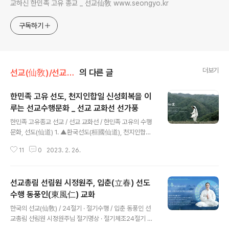
교하신 한민족 고유 종교 _ 선교仙敎 www.seongyo.kr
구독하기
더보기
선교(仙敎)/선교수행
의 다른 글
한민족 고유 선도, 천지인합일 신성회복을 이
루는 선교수행문화 _ 선교 교화선 선가풍
글 내용
한민족 고유종교 선교 / 선교 교화선 / 한민족 고유의 수행
문화, 선도(仙道) 1. ▲환국선도(桓國仙道), 천지인합일
선도공법(天地人合一仙道功法)선교 교화선 선도(仙敎
11
0
2023. 2. 26.
敎化禪仙道), 선교 풍류이시 선가풍 선도(仙敎風流以
是仙家風仙道)/ 출처 : 선교경전 [선교전(仙敎典)] 199
1. 선교 교조 취정원사 著. / 선교 교조 취정원사 선도법문 :
선교총림 선림원 시정원주, 입춘(立春) 선도
「선교(仙敎)의 교화선(敎化禪)을 선도(仙道)라 한다. 선
교(仙敎) 풍류이시선가풍(風流以是仙家風)이 선도(仙
수행 동풍인(東風仁) 교화
글 내용
道)라는 말이다. 선교(仙敎)는 하늘의 교화요, 하늘의 교화
한국의 선교(仙敎) / 24절기 · 절기수행 / 입춘 동풍인 선
에 따라 수행하는 것이 선도(仙道)이다. 교(敎)는 믿는 것
교총림 선림원 시정원주님 절기명상 · 절기체조24절기 선
이요, 도(道)는 닦는 것이니, 선교문화(仙敎文化) 즉 선교
도수행 / 입춘 동풍인 立春 東風仁 민족종교 선교, 재단법