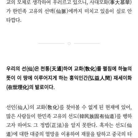
교의 모체로 생각하여 우러르고 있으니, 사대모화(事大慕華)
가 한민족 고유의 선맥(仙脈)에까지 미치고 있음이 실로 안
타깝다.​
우리의 선(仙)은 천통(天通)하여 교화(敎化)를 펼침에 하늘의
뜻이 이 땅에 이루어지게 하는 홍익인간(弘益人間) 재세이화
(在世理化)의 발로이다.
선인(仙人)의 교화(敎化)를 찾아볼 수 없게 된 현재에 있어,
많은 사람들이 한민족 고유의 선도(韓民族固有仙道)를 행하
고자 하여도 그 정법(正法)을 알지 못한다. 혹자는 선도(仙
道)에 대한 대중의 열망을 이용하여 재물을 탐하고 중국의 타