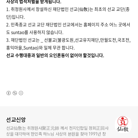
사상의 법적처벌을 받게됩니다.
1. 취정원사께서 창설하신 재단법인 선교(仙敎)는 최초의 선교 교단(종
단)입니다.
2. 민족종교 선교 교단 재단법인 선교에서는 홈페이지 주소 어느 곳에서
도 suntao를 사용하지 않습니다.
3. 재단법인 선교는 _ 선불교(불광도원,선교유지재단,만월도전,국조전,
홍익마을,Suntao)와 일체 무관 합니다.
선교 수행대중과 일반의 오인혼동이 없어야 할것입니다.
(새창열림)
로그 정보
선교신앙
선교仙敎는 취정원사聚正元師 께서 천지인합일 정회正回사
상을 대각하여 한민족 하느님 사상의 본원을 찾아 1991년 창