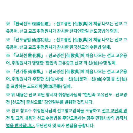
※ 「환국선도 桓國仙道」 : 선교경전 [仙敎典]에 처음 나오는 선교 고
유용어. 선교 교조 취정원사가 창시한 천지인합일 선도공법의 명칭.
※
「선도공법 仙道功法」 :
선교경전 [仙敎典]에 처음 나오는 선교 고
유용어. 선교 교조 취정원사가 창시한 환국선도의 수련법 일체.
※
「교화선 敎化禪」 :
선교경전 [仙敎典]에 처음 나오는 선교 고유용
어. 취정원사가 명명한 '한민족 고유종교 선교'의 선(仙)수행 일체.
※
「선가풍 仙家風」 :
선교경전 [仙敎典]에 처음 나오는 선교 고유용
어.
취정원사가 주창한
선(仙)사상 · 선(仙)문화 · 선(仙)수행 등 선(仙)
을 표방하는 교도리학(敎道理學) 일체.
※ 위 내용은 선교 교단 창시자 취정원사님의 “한민족 고유선도 - 선교경
전 [선교전] 중심으로” 강연일부를 발췌한 것입니다.
※ 선교 창교주 취정원사님의 선교창교업적을 도용하고
선교 교단의 경
전 및 교리 내용과 선교 수행법을 무단도용하는 경우 민형사상의 법적처
벌을 받게됩니다.
무단전재 및 복사 편집을 금합니다.