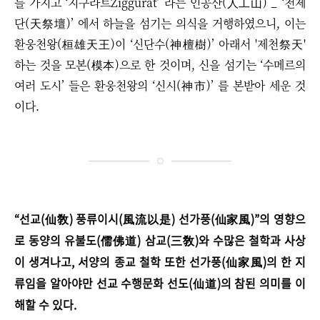
를 가지고 ‘지구라트Ziggurat’ 라는 인공산(人工山) _
‘
천제
단(天祭壇)
’
에서 하늘을 섬기는 의식을 거행하였으니, 이는
환웅천왕(桓雄天王)이 ‘신단수(神檀樹)’ 아래서 '제천祭天'
하는 것을 모본(模本)으로 한 것이며, 신을 섬기는 ‘수메르의
여러 도시’ 들은 환웅천왕의 ‘신시(神市)’ 를 본받아 세운 것
이다.​
“
선교(仙敎) 풍류이시(風流以是) 선가풍(仙家風)
”
의 영향으
로 동양의 유불도(儒佛道) 삼교(三敎)와 수많은 철학과 사상
이 생겨나고, 서양의 종교 철학 또한 선가풍(仙家風)의 한 지
류임을 알아야만 선교 수행문화 선도(仙道)의 참된 의미를 이
해할 수 있다.​