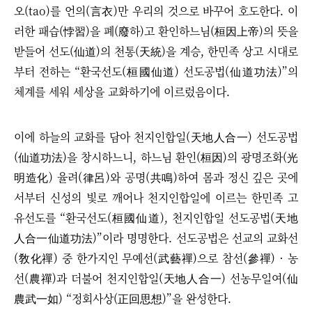
오(tao)를 언의(言衣)만 우리의 것으로 바꾸어 호도한다.​ 이
러한 패습(悖習)을 폐(廢하)고 환인하느님(桓因上帝)의 뜻을
받들어 선도(仙道)의 천통(天統)을 계승, 한민족 상고 시대로
부터 전하는
“
환국선도(桓國仙道) 선도공법(仙道功法)
”
의
체계를 세워 세상을 교화하기에 이르렀음이다.
이에 하늘의 교화를 담아 천지인합일(天地人合一) 선도공법
(仙道功法)을 창시하느니, 하느님 환인(桓因)의 광명조화(光
明造化) 율려(律呂)와 공명(共鳴)하여 몸과 정신 깊은 곳에
서부터 신성의 빛로 깨어나 천지인합일에 이르는 한민족 고
유선도를
“
환국선도(桓國仙道), 천지인합일 선도공법(天地
人合一仙道功法)
”이
라 명명한다. 선도공법은 선교의 교화선
(敎化禪) 중 한가지인 무예선(武藝禪)으로 참선(參禪) · 농
선(農禪)과 더불어 천지인합일(天地人合一) 선농무일여(仙
農武一如)
“
정회사상(正回思想)
”
을 완성한다.