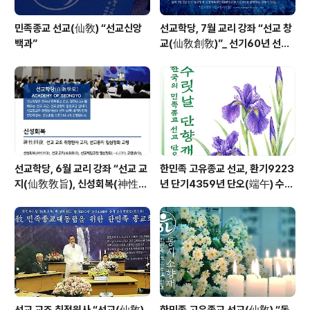
민족종교 선교(仙敎) “선교신앙
선교학당, 7월 교리 강좌 “선교 창
백과”
교(仙敎創敎)”_ 선기60년 선교
창교36년 열린학당
선교학당, 6월 교리 강좌 “선교 교
한민족 고유종교 선교, 환기9223
지(仙敎敎旨), 신성회복(神性回
년 단기4359년 단오(端午) 수릿
復)”_ 선기60년 선교창교36년
날 제천의식 성료 _ 창교주 취정원
열린학당
사님 신성교화법문
선교 교조 취정원사 “선교(仙敎)
한민족 고유종교 선교(仙敎) “동