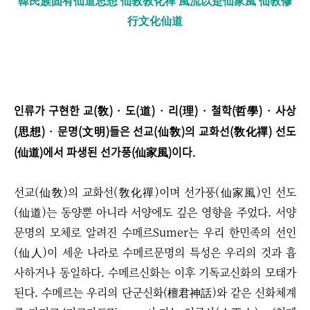
韓民族固有仙道思想 仙敎敎化禪 風流以是仙家風 仙敎修
行文化仙道
인류가 구현한 교(敎) · 도(道) · 리(理) · 철학(哲學) · 사상
(思想) · 문명(文明)들은 선교(仙敎)의 교화선(敎化禪) 선도
(仙道)에서 파생된 선가풍(仙家風)이다.
선교(仙敎)의 교화선(敎化禪)이며 선가풍(仙家風)인 선도
(仙道)는 동양뿐 아니라 서양에도 깊은 영향을 주었다. 서양
문명의 모체로 알려진 수메르Sumer는 우리 한민족의 선인
(仙人)이 세운 나라로 수메르문명의 특성은 우리의 것과 흡
사하거나 동일하다. 수메르신화는 이후 기독교신화의 모태가
된다. 수메르는 우리의 단군신화(檀君神話)와 같은 신화체계