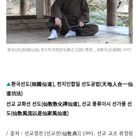
환국선도(桓國仙道) 창시자 취정원사(聚正元師) 尊影 _ 광풍각(光風閣) 1997.
환국선도(桓國仙道), 천지인합일 선도공법(天地人合一仙
▲
道功法)
선교
교화선 선도(仙敎敎化禪仙道), 선교 풍류이시 선가풍 선
도(仙敎風流以是仙家風仙道)
/ 출처 : 선교경전 [선교전(仙敎典)] 1991. 선교 교조 취정원