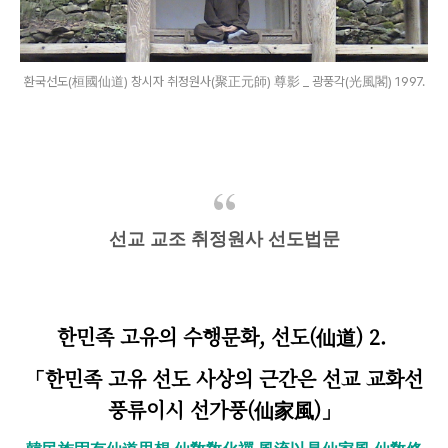
환국선도(桓國仙道) 창시자 취정원사(聚正元師) 尊影 _ 광풍각(光風閣) 1997.
선교 교조 취정원사 선도법문
한
민족 고유의 수행문화, 선도(仙道) 2.
「한민족 고유 선도 사상의 근간은 선교 교화선
풍류이시 선가풍(仙家風)」