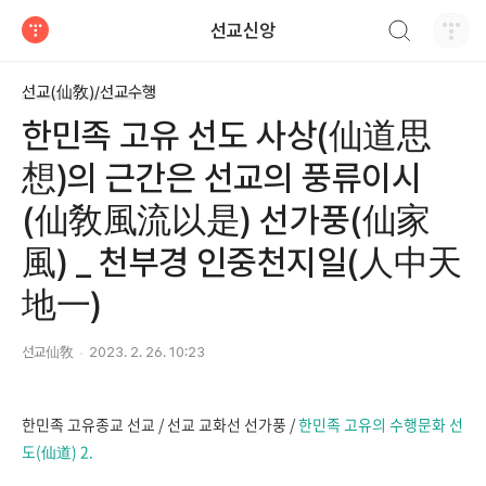
검색하기
선교신앙
티스토리
선교(仙敎)/선교수행
한민족 고유 선도 사상(仙道思
想)의 근간은 선교의 풍류이시
(仙敎風流以是) 선가풍(仙家
風) _ 천부경 인중천지일(人中天
地一)
선교仙敎
2023. 2. 26. 10:23
한민족 고유종교 선교 / 선교 교화선 선가풍 /
한민족 고유의 수행문화 선
도(仙道) 2.