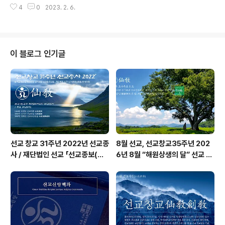
의 수행문화가 선도(仙道)인 것이다 ... 하느님 환인상제
4
0
2023. 2. 6.
인 선교(仙敎) 산하 선교총림 선림원(仙敎叢林仙林院)
(桓因上帝)의 교화(敎化)..
은 선기57년 2023년 게묘년, 24절기 첫번째 절기인 2월
5일 입춘(立春)을 맞아 24절기 선도수행 중 입춘절기의
선도선법(仙道禪法) “동풍인(東風仁)”을 영상교화로 공
개하고, “한민족 고유 선도(仙道)의 대중보급”을 확대하여
이 블로그 인기글
“선교문화의 중흥”과 국민건강 증진에 이바지할 계획입니
다. 24절기 입춘(立春)의 선도수행 “동풍인(東風仁)”은
선교 창교주 취정원사님의 동풍인(東風仁) 입춘 절기교유
“봄의 생(生)하는 기운은 생무생일체를 살리는 하늘의 마
음이며, 천지간(天地..
선교 창교 31주년 2022년 선교종
8월 선교, 선교창교35주년 202
사 / 재단법인 선교 「선교종보(仙
6년 8월 “해원상생의 달” 선교 법
敎宗譜)」 편찬
회 및 수행