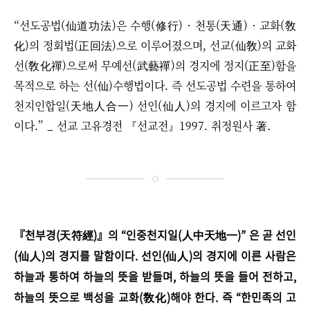
“
선도공법(仙道功法)은 수행(修行) · 천통(天通) · 교화(敎
化)의 정회법(正回法)으로 이루어졌으며, 선교(仙敎)의 교화
선(敎化禪)으로써 무예선(武藝禪)의 경지에 정지(正至)함을
목적으로 하는 선(仙)수행법이다. 즉 선도공법 수련을 통하여
천지인합일(天地人合一) 선인(仙人)의 경지에 이르고자 함
이다.
”
_ 선교 고유경전 『선교전』1997. 취정원사 著.​
『천부경(天符經)』의 “인중천지일(人中天地一)” 은 곧 선인
(仙人)의 경지를 말함이다. 선인(仙人)의 경지에 이른 사람은
하늘과 통하여 하늘의 뜻을 받들며, 하늘의 뜻을 들어 전하고,
하늘의 뜻으로 백성을 교화(敎化)해야 한다. 즉 “한민족의 고