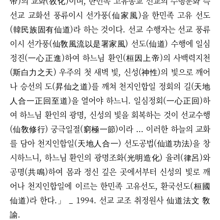
帝)의 교화(敎化)이며, 한민족 고유종교 선교의 수행문화 즉
선교 교화선 풍류이시 선가풍(仙家風)을 한민족 고유 선도
(韓民族固有仙道)라 하는 것이다. 선교 수행자는 선교 풍류
이시 선가풍(仙敎風流以是署家風) 선도(仙道) 수행에 일심
정진(一心正進)하여 하느님 환인(桓因上帝)의 사백력지천
(斯白力之天) 우주의 첫 새벽 빛, 신성(神性)의 빛으로 깨어
나 승선의 도(昇仙之道)를 깨쳐 천지인합일 정회의 길(天地
人合一正回至道)을 열어야 하느니. 일심정회(一心正回)하
여 하느님 환인의 광명, 신성의 빛을 회복하는 것이 선교수행
(仙敎修行) 궁극일절(窮極一節)이라 ... 이러한 하늘의 교화
를 담아 천지인합일(天地人合一) 선도공법(仙道功法)을 창
시하느니, 하느님 환인의 광명조화(光明造化) 율려(律呂)와
공명(共鳴)하여 몸과 정신 깊은 곳에서부터 신성의 빛로 깨
어나 천지인합일에 이르는 한민족 고유선도, 환국선도(桓國
仙道)라 한다.」 _ 1994. 선교 교조 취정원사 仙道法文 敎
諭.