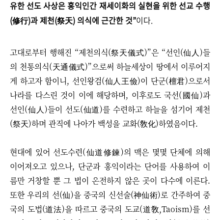
유한 선도 사상은 홍익인간 재세이화의 실현을 위한 선교 수행
(修行)과 제천(祭天) 의식에 근간한 것”
이다.
고대로부터 행해진 “제천의식(祭天儀式)”은 “선인(仙人)들
의 천통의식(天通儀式)”으로써 하늘세상이 땅에서 이루어지
게 하고자 함이니, 선인왕검(仙人王儉)이 단군(檀君)으로서
나라를 다스린 것이 이에 해당하며, 이후로도 국선(國仙)과
선인(仙人)들이 선도(仙道)를 수련하고 하늘을 섬기어 제천
(祭天)하며 관직에 나아가 백성을 교화(敎化)하였음이다.​
현대에 있어 선도수련(仙道修鍊)의 맥은 몇몇 단체에 의해
이어져오고 있으나, 단군과 홍익이라는 단어를 사용하여 이
름만 거창할 뿐 그 법이 온전하지 않은 곳이 다수에 이른다.
또한 우리의 선(仙)을 중국의 신선술(神仙術)로 간주하여 중
국의 도법(道法)을 따르고 중국의 도교(道敎,Taoism)를 선