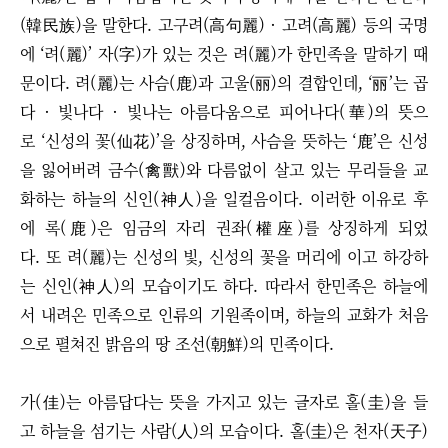
(韓民族)을 말한다. 고구려(高句麗) · 고려(高麗) 등의 국명
에 ‘려(麗)’ 자(字)가 있는 것은 려(麗)가 한민족을 말하기 때
문이다. 려(麗)는 사슴(鹿)과 고울(丽)의 결합인데, ‘丽’는 곱
다 · 빛나다 · 빛나는 아름다움으로 피어나다(華)의 뜻으
로 ‘신성의 꽃(仙花)’을 상징하며, 사슴을 뜻하는 ‘鹿’은 신성
을 잃어버려 금수(禽獸)와 다름없이 살고 있는 무리들을 교
화하는 하늘의 신인(神人)을 일컬음이다. 이러한 이유로 후
에 록(鹿)은 임금의 자리 권좌(權座)를 상징하게 되었
다. 또 려(麗)는 신성의 빛, 신성의 꽃을 머리에 이고 하강하
는 신인(神人)의 모습이기도 하다. 따라서 한민족은 하늘에
서 내려온 민족으로 인류의 기원족이며, 하늘의 교화가 처음
으로 펼쳐진 밝음의 땅 조선(朝鮮)의 민족이다.
가(佳)는 아름답다는 뜻을 가지고 있는 글자로 홀(圭)을 들
고 하늘을 섬기는 사람(人)의 모습이다. 홀(圭)은 천자(天子)