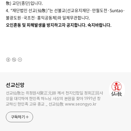
敎) 교단(종단)입니다.
4. “재단법인 선교(仙敎)”는 선불교(선교유지재단·만월도전·Suntao·
불광도원·국조전·홍익공동체)와 일체무관합니다.
오인혼동 및 피해발생을 방지하고자 공지합니다. ​​​​숙지바랍니다.
(새창열림)
로그 정보
선교신앙
선교仙敎는 취정원사聚正元師 께서 천지인합일 정회正回사
상을 대각하여 한민족 하느님 사상의 본원을 찾아 1991년 창
교하신 한민족 고유 종교 _ 선교仙敎 www.seongyo.kr
구독하기