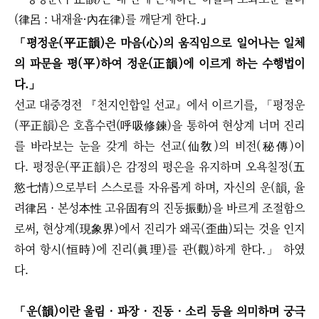
(律呂 : 내재율·內在律)를 깨닫게 한다.
」
「
평정운(平正韻)은 마음(心)의 움직임으로 일어나는 일체
의 파문을 평(平)하여 정운(正韻)에 이르게 하는 수행법이
다.
」
선교 대중경전 『천지인합일 선교』에서 이르기를, 「평정운
(平正韻)은 호흡수련(呼吸修鍊)을 통하여 현상계 너머 진리
를 바라보는 눈을 갖게 하는 선교(仙敎)의 비전(秘傳)이
다. 평정운(平正韻)은 감정의 평온을 유지하며 오욕칠정(五
慾七情)으로부터 스스로를 자유롭게 하며, 자신의 운(韻, 율
려律呂 · 본성本性 고유固有의 진동振動)을 바르게 조절함으
로써, 현상계(現象界)에서 진리가 왜곡(歪曲)되는 것을 인지
하여 항시(恒時)에 진리(眞理)를 관(觀)하게 한다.」 하였
다.
「
운(韻)이란 울림 · 파장 · 진동 · 소리 등을 의미하며 궁극