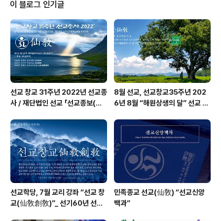
선교 교조 취정원사님의 교유문과 선도법문을 선교수행대
이 블로그 인기글
중에 전합니다. 1. 개천(開天)과 선교(仙敎) & 선교수행문
화 선도(仙道) ※ 출처1. 선교경전 「선교전(仙敎典)」 선교
교조 취정원사 교유집 “개천과 선교” 篇 《 하느님 환인(桓
因)께서 하늘길을 열어 교화하심을 개천(開天)이라하며,
하..
선교 창교 31주년 2022년 선교종
8월 선교, 선교창교35주년 202
사 / 재단법인 선교 「선교종보(仙
6년 8월 “해원상생의 달” 선교 법
敎宗譜)」 편찬
회 및 수행
선교학당, 7월 교리 강좌 “선교 창
민족종교 선교(仙敎) “선교신앙
교(仙敎創敎)”_ 선기60년 선교
백과”
창교36년 열린학당