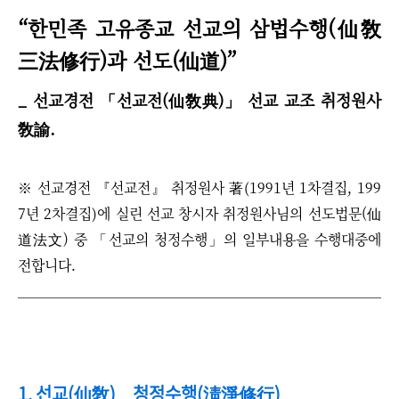
“한민족 고유종교 선교의 삼법수행(仙敎
三法修行)과 선도(仙道)”
_ 선교경전 「선교전(仙敎典)」 선교 교조 취정원사
敎諭.
※ 선교경전 『선교전』
취정원사 著
(1991년 1차결집, 199
7년 2차결집)에 실린 선교 창시자 취정원사님의 선도법문(仙
道法文) 중 「선교의 청정수행」의 일부내용을 수행대중에
전합니다.
1. 선교(仙敎) _ 청정수행(淸淨修行)