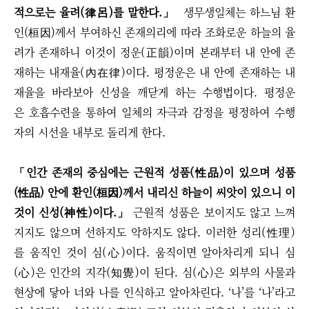
적으로는 율려(律呂)를 말한다.
」
생무생일체는 하느님 환
인(桓因)께서 부여하신 존재의리에 따라 조화로운 하늘의 율
려가 존재하니 이것이 정운(正韻)이며 본래부터 내 안에 존
재하는 내재율(內在律)이다. 평정운은 내 안에 존재하는 내
재율을 바라보아 신성을 깨닫게 하는 수행법이다. 평정운
은 호흡수련을 통하여 일체의 자극과 감정을 평정하여 수행
자의 시선을 내부로 돌리게 한다.
「
인간 존재의 중심에는 근원적 성품(性品)이 있으며 성품
(性品) 안에 환인(桓因)께서 내리신 하늘이 씨앗이 있으니 이
것이 신성(神性)이다.
」
근원적 성품은 보이지도 않고 느껴
지지도 않으며 선하지도 악하지도 않다. 이러한 성리(性理)
를 움직인 것이 심(心)이다. 움직이면 알아차리게 되니 심
(心)은 인간의 지각(知覺)이 된다. 심(心)은 외부의 사물과
현상에 닿아 너와 나를 인식하고 알아차린다. ‘나’를 ‘나’라고