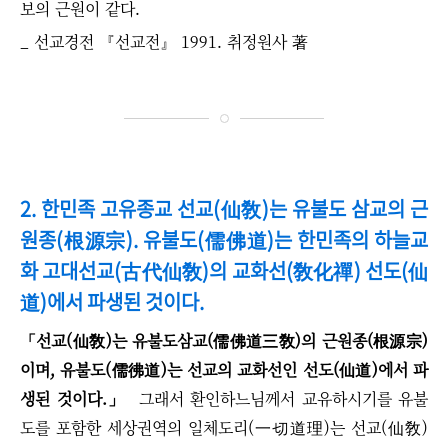
보의 근원이 같다.
_
선교경전 『선교전』 1991. 취정원사 著
2. 한민족 고유종교 선교(仙敎)는 유불도 삼교의 근
원종(根源宗).
유불도(儒佛道)는 한민족의 하늘교
화 고대선교(古代仙敎)의 교화선(敎化禪) 선도(仙
道)에서 파생된 것이다.
「선교(仙敎)는 유불도삼교(儒佛道三敎)의 근원종(根源宗)
이며, 유불도(儒彿道)는 선교의 교화선인 선도(仙道)에서 파
생된 것이다.」
그래서 환인하느님께서 교유하시기를 유불
도를 포함한 세상권역의 일체도리(一切道理)는 선교(仙敎)