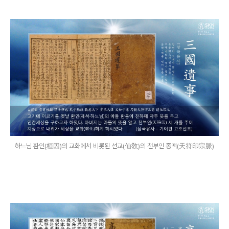
하느님 환인(桓因)의 교화에서 비롯된 선교(仙敎)의 천부인 종맥(天符印宗脈)