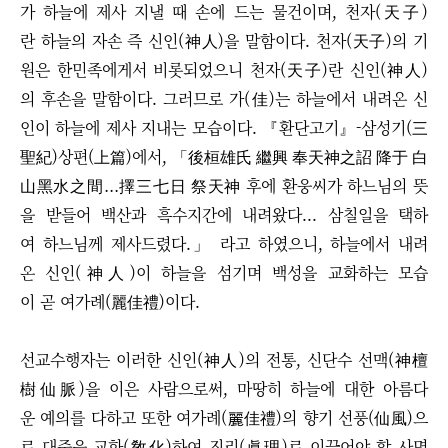
가 하늘에 제사 지낼 때 손에 드는 물건이며, 천자(天子)
란 하늘의 자손 즉 신인(神人)을 말함이다. 천자(天子)의 기
원은 한민족에게서 비롯되었으니 천자(天子)란 신인(神人)
의 후손을 말함이다. 그러므로 가(佳)는 하늘에서 내려온 신
인이 하늘에 제사 지내는 모습이다. 『환단고기』-삼성기(三
聖紀)상편(上篇)에서, 「後桓雄氏 繼興 奉天神之詔 降于 白
山黑水之間...擇三七日 祭天神 후에 환웅씨가 하느님의 뜻
을 받들어 백산과 흑수지간에 내려왔다... 삼칠일을 택하
여 하느님께 제사드렸다.」 라고 하였으니, 하늘에서 내려
온 신인(神人)이 하늘을 섬기며 백성을 교화하는 모습
이 곧 여가례(麗佳禮)이다.
선교수행자는 이러한 신인(神人)의 전통, 신단수 선맥(神檀
樹仙脈)을 이은 사람으로써, 마땅히 하늘에 대한 아름다
운 예의를 다하고 또한 여가례(麗佳禮)의 향기 선풍(仙風)으
로 대중을 교화(敎化)하여 진리(眞理)로 이끌어야 할 사명