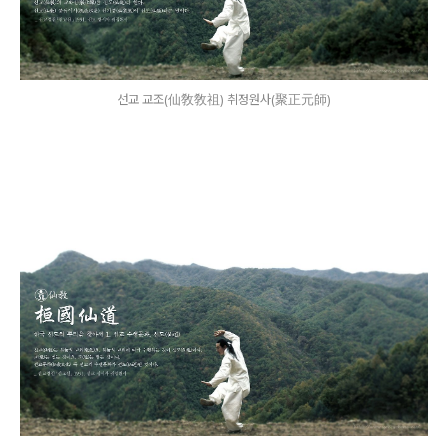
선교 교조(仙敎敎祖) 취정원사(聚正元師)