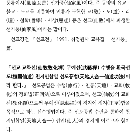
풍류이시(風流以是) 선가풍(仙家風)이다. 즉 동양의 유교 ·
불교 · 도교를 비롯하여 인류가 구현한 교(敎) · 도(道) · 리
(理) · 철학(哲學) · 사상(思想) 등은 선교(仙敎)에서 파생한
선가풍(仙家風)이라는 말이다.
_
선교경전 『선교전』 1991. 취정원사 교유집 「선가풍」
篇.
「선교 교화선(仙敎敎化禪) 무예선(武藝禪) 수행을 환국선
도(桓國仙道) 천지인합일 선도공법(天地人合一仙道功法)이
라 한다.」
선도공법은 수행(修行) · 천통(天通) · 교화(敎
化)의 정회법(正回法)으로 이루어졌으며, 선교(仙敎)의 교화
선(敎化禪)으로써 무예선(武藝禪)의 경지에 정지(正至)함을
목적으로 하는 선수행법이다. 즉 선도공법 수련을 통하여 천
지인합일(天地人合一) 선인(仙人)의 경지에 이르고자 함이
다.