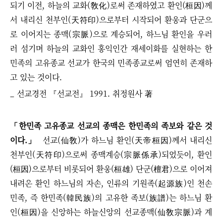
되기 이전, 하늘의 교화(敎化)로써 존재하였고 환인(桓因)께
서 내리신 천부인(天符印)으로부터 시작되어 환웅과 단군으
로 이어지는 종맥(宗脈)으로 계승되어, 하느님 환인을 우러
러 섬기며 하늘의 교화인 홍익인간 재세이화를 실현하는 한
민족의 고유종교 선교가 한국의 민족종교로써 엄연히 존재하
고 있는 것이다.
_ 선교경전 『선교전』 1991. 취정원사 著
「한민족 고유종교 선교의 종맥은 한민족의 족보와 같은 것
이다.」
선교(仙敎)가 하느님 환인(天帝桓因)께서 내리신
천부인(天符印)으로써 종맥계승(宗脈係承)되었듯이, 환인
(桓因)으로부터 비롯되어 환웅(桓雄) 단군(檀君)으로 이어져
내려온 환인 하느님의 자손, 인류의 기원족(起源族)인
천손
민족, 즉 한민족(韓民族)의 고유한 족보(族譜)는 하느님 환
인(桓因)을 신앙하는 하늘신앙의 선교종맥(仙敎宗脈)과 계