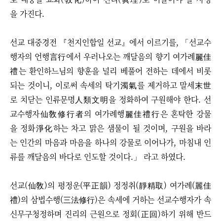
을 가진다.
선교 대중경전 『천지인합일 선교』에서 이르기를, 「선교수
행자의 언행言行에서 우러나오는 깨달음의 향기 여가례麗佳
禮는 환인하느님의 향훈을 널리 베풀어 전하는 데에서 비롯
되는 것이니, 이로써 속세의 탁기濁氣를 제거하고 말세末世
로 치닫는 인류문명人類文明을 정화하여 구원해야 한다. 선
교수행자仙敎修行者의 여가례행麗佳禮行은 혼탁한 강물
을 정화淨化하는 차고 맑은 샘물이 될 것이며, 구원을 바라
는 인간의 마음과 마음을 하나의 강물로 이어나가, 마침내 인
류를 깨달음의 바다로 인도할 것이다.」 라고 하였다.
선교(仙敎)의 평정운(平正韻) 정정취(靜精取) 여가례(麗佳
禮)의 삼법수행(三法修行)은 속세에 거하는 선교수행자가 속
신무구청정하며 진리의 근원으로 정회(正回)하기 위해 반드