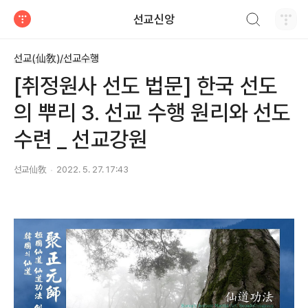
검색하기
선교신앙
티스토리
선교(仙敎)/선교수행
[취정원사 선도 법문] 한국 선도
의 뿌리 3. 선교 수행 원리와 선도
수련 _ 선교강원
선교仙敎
2022. 5. 27. 17:43