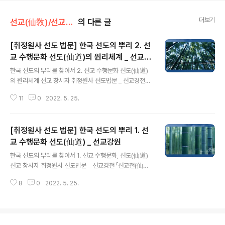
더보기
선교(仙敎)/선교수행
의 다른 글
[취정원사 선도 법문] 한국 선도의 뿌리 2. 선
교 수행문화 선도(仙道)의 원리체계 _ 선교강
글 내용
원
한국 선도의 뿌리를 찾아서 2. 선교 수행문화 선도(仙道)
의 원리체계 선교 창시자 취정원사 선도법문 _ 선교경전
「선교전(仙敎典)」 1991年. 수록“선교(仙敎) 풍류이시
11
0
2022. 5. 25.
(風流以是) 선가풍(仙家風). 동양의 유교 · 불교 · 도교를
비롯하여 인류가 구현한 교(敎) · 도(道) · 리(理) · 철학(哲
學) · 사상(思想) 등은 선교(仙敎)에서 파생한 선가풍(仙
[취정원사 선도 법문] 한국 선도의 뿌리 1. 선
家風)이다.”“『화랑세기(花郞世紀)』 하종(夏宗) 조(條)
에 ‘仙道本出于宇宙淸元之氣 선도(仙道)는 본래 우주
교 수행문화 선도(仙道) _ 선교강원
글 내용
청원(宇宙淸元)의 기(氣)에서 나왔다’ 하였다. 한국 선도
한국 선도의 뿌리를 찾아서 1. 선교 수행문화, 선도(仙道)
의 뿌리는 하늘의 광명 환(桓) · 땅의 광명 단(檀) · 사람의
선교 창시자 취정원사 선도법문 _ 선교경전 「선교전(仙敎
광명 선(仙)을 통괄하는 광명(光明), 하느님 환인(桓因上
典)」 1991年. 수록“선교(仙敎)는 하늘의 교화(敎化)요,
帝)의 율려조화(律呂造化) 신성의 빛(神性光明)에 있음
8
0
2022. 5. 25.
하늘의 교화에 따라 수행하는 것이 선도(仙道)이다. 교
이요, 우주..
(敎)는 믿는 것이요, 도(道)는 닦는 것이니, 선교문화(仙敎
文化) 일반(一般) 즉 선교의 수행문화가 선도(仙道)인 것
이다.” _ 선교경전 원전(源典) 「선교전(仙敎典)」에 실린