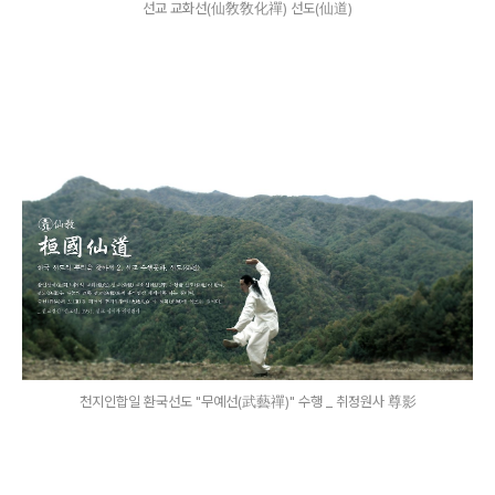
선교 교화선(仙敎敎化禪) 선도(仙道)
천지인합일 환국선도 "무예선(武藝禪)" 수행 _ 취정원사 尊影