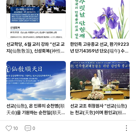
선교학당, 6월 교리 강좌 “선교 교
한민족 고유종교 선교, 환기9223
지(仙敎敎旨), 신성회복(神性回
년 단기4359년 단오(端午) 수릿
復)”_ 선기60년 선교창교36년
날 제천의식 성료 _ 창교주 취정원
열린학당
사님 신성교화법문
선교(仙敎), 온 인류의 순천명(順
선교 교조 취정원사 “선교(仙敎)
天命)을 기원하는 순천일(順天
는 천교(天敎)이며 환인교(桓因
日) 기념법회 / “1.9 인류의 날” 제
敎)이다” - 「선교학」강론
정반포
10
0