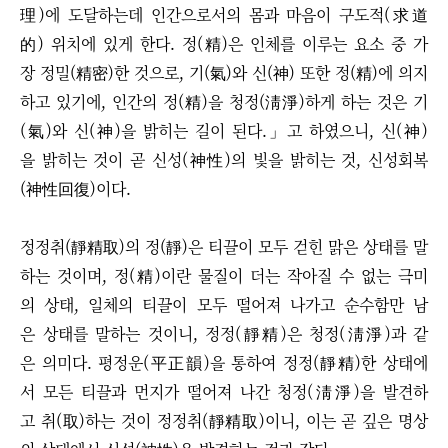
理)에 도달하는데 인간으로서의 몸과 마음이 구도적(求道
的) 위치에 있게 한다. 정(精)은 인체를 이루는 요소 중 가
장 정밀(精密)한 것으로, 기(氣)와 신(神) 또한 정(精)에 의지
하고 있기에, 인간의 정(精)을 청정(淸淨)하게 하는 것은 기
(氣)와 신(神)을 밝히는 길이 된다.」고 하였으니, 신(神)
을 밝히는 것이 곧 신성(神性)의 빛을 밝히는 것, 신성회복
(神性回復)이다.
정정취(靜精取)의 정(靜)은 티끌이 모두 걷힌 맑은 상태를 말
하는 것이며, 정(精)이란 물질이 더는 작아질 수 없는 극미
의 상태, 일체의 티끌이 모두 떨어져 나가고 순수함만 남
은 상태를 말하는 것이니, 정정(靜精)은 청정(淸淨)과 같
은 의미다. 평정운(平正韻)을 통하여 정정(靜精)한 상태에
서 모든 티끌과 먼지가 떨어져 나간 청정(淸淨)을 발견하
고 취(取)하는 것이 정정취(靜精取)이니, 이는 곧 깊은 명상