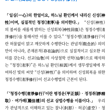
「일심(一心)의 한얼이요, 하느님 환인께서 내리신 신성(神
性)이며, 실질적인 청정(淸淨)을 의미한다.」
“신성(神性)
의 불씨를 새롭게 밝히는 신성회복(神性回復)은 청정수행(淸
淨修行)을 통해서만 이룰 수 있다.” ‘청정수행(淸淨修行)’이
란 허물없이 맑고 깨끗하게 수행한다는 관념적(觀念的) 의미
만이 아니라, 존재론적(存在論的)으로 실질적이고 심오한 의
미를 갖는다. 선교(仙敎)의 사상철학 선학(仙學)으로 해석하
는 “청정(淸淨)”은 하느님 환인(桓因)께서 생무생일체에 부
여하신 빛의 씨앗 “신성(神性)”을 의미하며 신성회복을 위한
청정수행(淸淨修行)이 선교수행법의 근본이 된다.
「
‘청정수행(淸淨修行)’이란 평정운(平正韻)
·
정정취(靜精
取)
·
여가례(麗佳禮)의 선교 삼법수행을 이름이다.
」
우리
가 관념적으로 이해하고 있는 찰나(刹那) · 허공(虛空) · 청