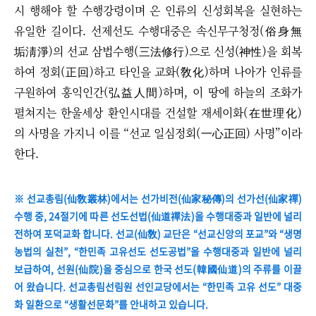
시 행해야 할 수행강령이며 온 인류의 신성회복을 실현하는
유일한 길이다. 선제선도 수행대중은 속신무구청정(俗身無
垢淸淨)의 선교 삼법수행(三法修行)으로 신성(神性)을 회복
하여 정회(正回)하고 타인을 교화(敎化)하며 나아가 인류를
구원하여 홍익인간(弘益人間)하며, 이 땅에 하늘의 조화가
펼쳐지는 한울세상 환인시대를 건설할 재세이화(在世理化)
의 사명을 가지니 이를
“
선교 일심정회(一心正回) 사명
”
이라
한다.
※ 선교총림(仙敎叢林)에서는 선가비전(仙家秘傳)의 선가선(仙家禪)
수행 중, 24절기에 따른 선도선법(仙道禪法)을 수행대중과 일반에 널리
전하여 포덕교화 합니다. 선교(仙敎) 교단은 “선교신앙의 포교”와 “생명
농법의 실천”, “한민족 고유선도 선도공법”을 수행대중과 일반에 널리
보급하여, 선원(仙院)을 중심으로 한국 선도(韓國仙道)의 주류를 이끌
어 왔습니다.
선교총림선림원 선인교당에서는 “한민족 고유 선도” 대중
화 일환으로 “생활선문화”를 안내하고 있습니다.