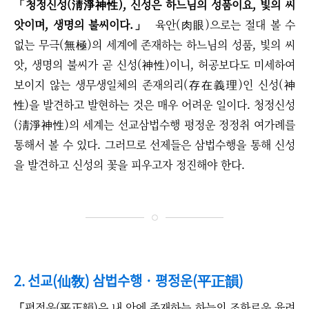
「
청정신성(淸淨神性), 신성은 하느님의 성품이요, 빛의 씨
앗이며, 생명의 불씨이다.
」
육안(肉眼)으로는 절대 볼 수
없는 무극(無極)의 세계에 존재하는 하느님의 성품, 빛의 씨
앗, 생명의 불씨가 곧 신성(神性)이니, 허공보다도 미세하여
보이지 않는 생무생일체의 존재의리(存在義理)인 신성(神
性)을 발견하고 발현하는 것은 매우 어려운 일이다. 청정신성
(淸淨神性)의 세계는 선교삼법수행 평정운 정정취 여가례를
통해서 볼 수 있다. 그러므로 선제들은 삼법수행을 통해 신성
을 발견하고 신성의 꽃을 피우고자 정진해야 한다.
2. 선교(仙敎) 삼법수행 · 평정운(平正韻)
「
평정운(平正韻)은 내 안에 존재하는 하늘의 조화로운 율려