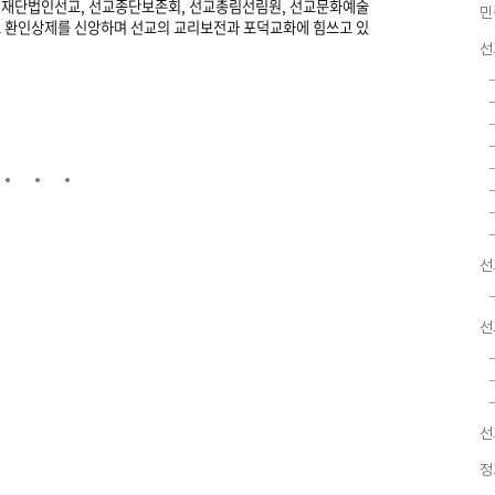
재단법인선교, 선교종단보존회,
선교총림선림원, 선교문화예술
민
로
환인상제를 신앙하며 선교의 교리보전과
포덕교화에 힘쓰고 있
선
선
선
선
정