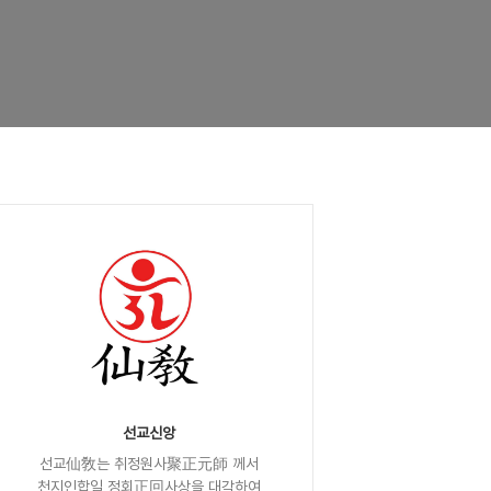
선교신앙
선교仙敎는 취정원사聚正元師 께서
천지인합일 정회正回사상을 대각하여