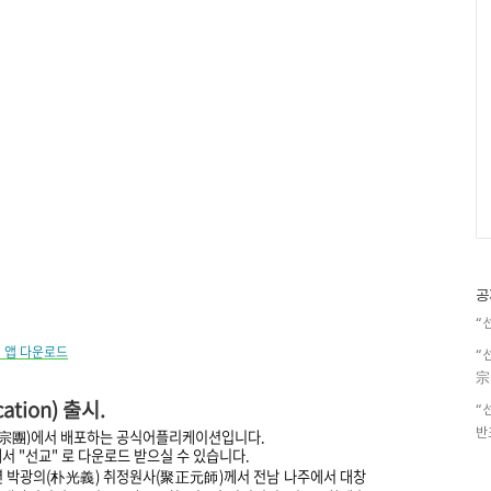
공
“
) 앱 다운로드
“
宗
cation)
출시.
“
반
敎宗團)에서 배포하는 공식어플리케이션입니다.
서 "선교" 로
다운로드 받으실 수 있습니다.
7년 박광의(朴光義) 취정원사(聚正元師)께서
전남 나주에서 대창