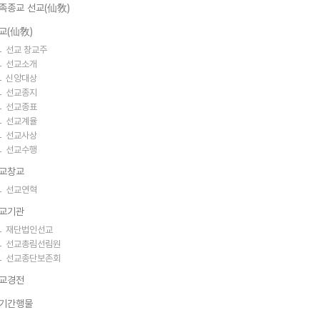
족종교 선교(仙敎)
교(仙敎)
선교 창교주
선교소개
신앙대상
선교종지
선교종표
선교계율
선교사상
선교수행
교창교
선교연혁
교기관
재단법인선교
선교총림선림원
선교종단보존회
교경전
기간행물