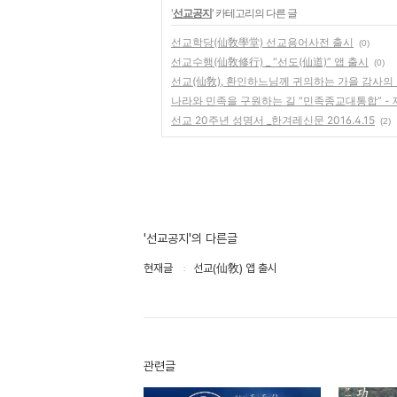
'
선교공지
' 카테고리의 다른 글
선교학당(仙敎學堂) 선교용어사전 출시
(0)
선교수행(仙敎修行) _ “선도(仙道)” 앱 출시
(0)
선교(仙敎), 환인하느님께 귀의하는 가을 감사의
나라와 민족을 구원하는 길 “민족종교대통합” -
선교 20주년 성명서 _한겨레신문 2016.4.15
(2)
'선교공지'의 다른글
현재글
선교(仙敎) 앱 출시
관련글