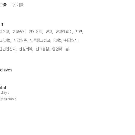
근글
인기글
ag
교창교,
선교종단,
환인상제,
선교,
선교창교주,
환인,
교仙敎,
시정원주,
민족종교선교,
仙敎,
취정원사,
단법인선교,
신성회복,
선교총림,
환인하느님,
chives
tal
day :
sterday :