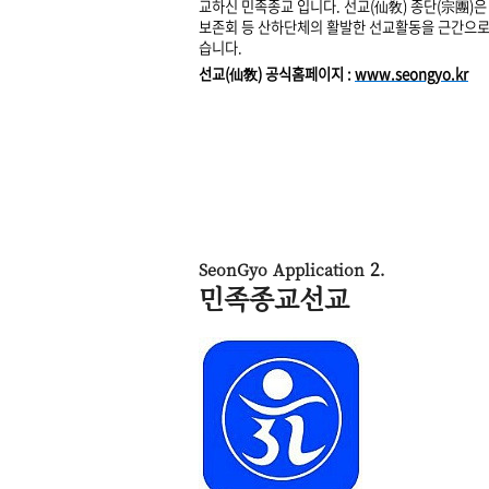
교하신 민족종교 입니다.
선교(仙敎) 종단(宗團)은
보존회 등
산하단체의 활발한 선교활동을 근간으
습니다.
선교(仙敎) 공식홈페이지 :
www.seongyo.kr
2
SeonGyo Application
.
민족종교선교