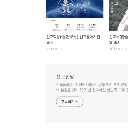
선교학당(仙敎學堂) 선교용어사전
선교수행(仙敎
출시
앱 출시
2017.01.17
2017.01.05
선교신앙
선교仙敎는 취정원사聚正元師 께서 천지인합일
의 본원을 찾아 1991년 창교하신 한민족 고유 종
구독하기