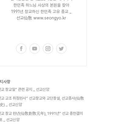
한민족 하느님 사상의 본원을 찾아
1991년 창교하신 한민족 고유 종교 _
선교仙敎 www.seongyo.kr
구독하기
지사항
선교 창교일” 관련 공지 _ 선교신앙
선교 교조 취정원사” 선교창교와 교단창설, 선교종사(仙敎
史) _ 선교신앙
선교 창교 원년(仙敎創敎元年), 1991년” 선교 종헌결의
포 _ 선교신앙