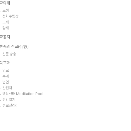
교의례
도성
정화수명상
도제
향재
교공지
론속의 선교(仙敎)
신문 방송
덕교화
입교
수계
법연
산천재
명상센터 Meditation Pool
선방일기
선교갤러리