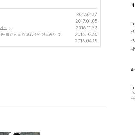
최
최
근
2017.01.17
글
과
2017.01.05
인
T
2016.11.23
 기도
기
(0)
선
글
2016.10.30
 재단법인 선교 창교25주년 선교종사
(0)
2016.04.15
선
재
Ar
방
To
문
To
자
Ye
수