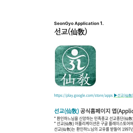
1
SeonGyo Application
.
선교(
仙敎
)
https://play.google.com/store/apps
▶
선교
(仙敎
선교(仙
敎)
공식홈
페이지
앱(
Appli
* 환인하느님을 신앙하는 민족종교 선교종단(仙
* 선교(仙敎) 어플리케이션은 구글 플레이스토어에
선교(仙敎)는 환인하느님의 교유를 받들어
199