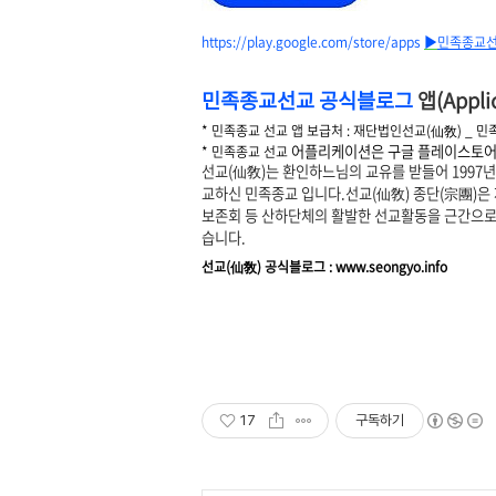
https://play.google.com/store/apps
▶
민족종교선
민족종교선교
공식블로그
앱(
Appli
* 민족종교 선교 앱 보급처 : 재단법인선교(仙敎) _
민
어플리케이션은 구글 플레이스토어에
* 민족종교 선교
선교
(
仙敎
)
는 환인하느님의 교유를 받들어
1997
년
교하신 민족종교 입니다
.
선교
(
仙敎
)
종단
(
宗團
)
은
보존회 등 산하단체의 활발한 선교활동을 근간으로
습니다
.
선교(仙敎) 공식블로그 :
www.seongyo.info
17
구독하기