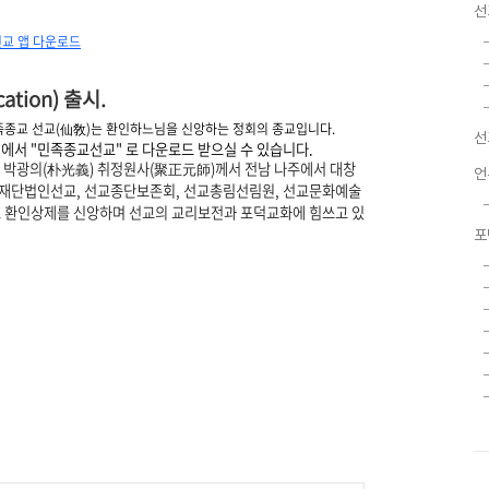
선
교 앱 다운로드
cation)
출시.
족종교 선교(仙敎)는 환인하느님을 신앙하는 정회의 종교입니다.
선
서 "민족종교선교" 로 다운로드 받으실 수 있습니다.
 박광의
(
朴光義
)
취정원사
(
聚正元師
)
께서 전남 나주에서 대창
언
 재단법인선교
,
선교종단보존회
,
선교총림선림원
,
선교문화예술
 환인상제를 신앙하며 선교의 교리보전과 포덕교화에 힘쓰고 있
포