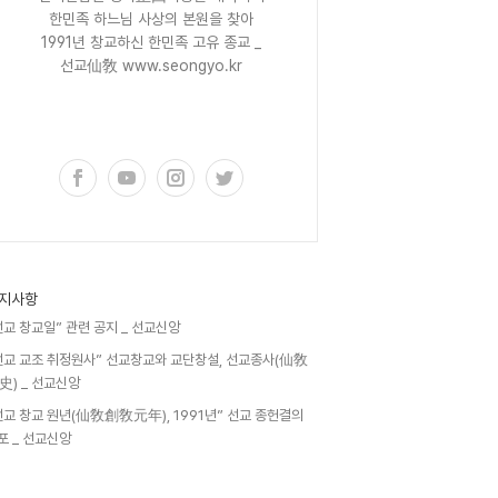
한민족 하느님 사상의 본원을 찾아
1991년 창교하신 한민족 고유 종교 _
선교仙敎 www.seongyo.kr
구독하기
지사항
선교 창교일” 관련 공지 _ 선교신앙
선교 교조 취정원사” 선교창교와 교단창설, 선교종사(仙敎
史) _ 선교신앙
선교 창교 원년(仙敎創敎元年), 1991년” 선교 종헌결의
포 _ 선교신앙