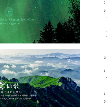
민
선
선
선
선
정