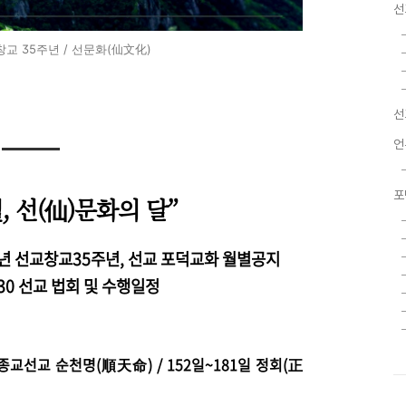
선
 창교 35주년 / 선문화(仙文化)
선
언
포
월, 선(仙)문화의 달”
0년 선교창교35주년, 선교 포덕교화 월별공지
 6.30 선교 법회 및 수행일정
교선교 순천명(順天命) / 152일~181일 정회(正