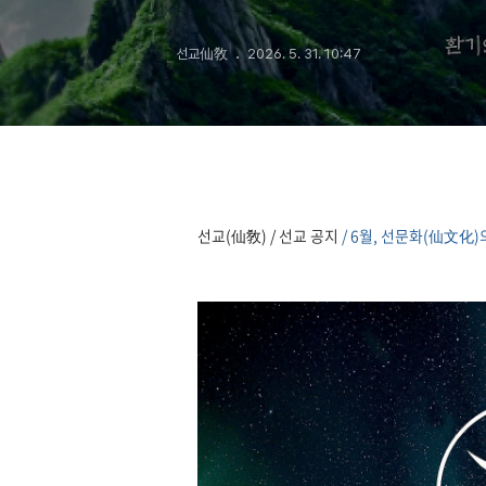
수행
선교仙敎
2026. 5. 31. 10:47
선교(仙敎) / 선교 공지
/ 6월, 선문화(仙文化