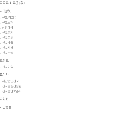
족종교 선교(仙敎)
교(仙敎)
선교 창교주
선교소개
신앙대상
선교종지
선교종표
선교계율
선교사상
선교수행
교창교
선교연혁
교기관
재단법인선교
선교총림선림원
선교종단보존회
교경전
기간행물