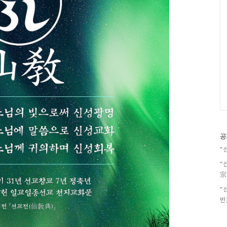
공
“
“
宗
“
반