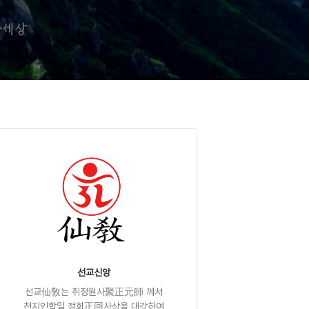
선교신앙
선교仙敎는 취정원사聚正元師 께서
천지인합일 정회正回사상을 대각하여