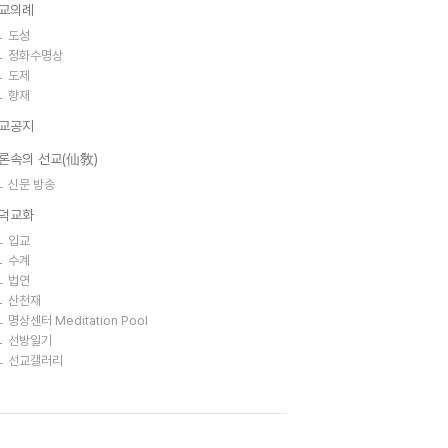
교의례
도성
정화수명상
도제
향재
교공지
론속의 선교(仙敎)
신문 방송
덕교화
입교
수계
법연
산천재
명상센터 Meditation Pool
선방일기
선교갤러리