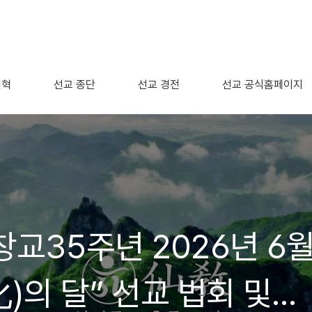
연혁
선교 종단
선교 경전
선교 공식홈페이지
창교35주년 2026년 6
)의 달” 선교 법회 및