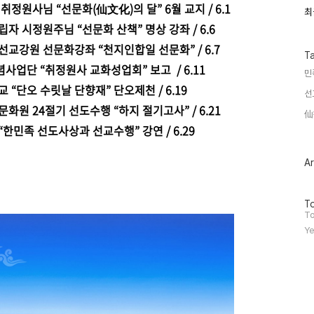
정원사님 “선문화(仙文化)의 달” 6월 교지 / 6.1
최
최
근
자 시정원주님 “선문화 산책” 명상 강좌 / 6.6
글
과
선교강원 선문화강좌 “천지인합일 선문화” / 6.7
인
T
기
사업단 “취정원사 교화성업회” 보고 / 6.11
민
글
 “단오 수릿날 단향재” 단오제천 / 6.19
선
원 24절기 선도수행 “하지 절기고사” / 6.21​
仙
한민족 선도사상과 선교수행” 강연 / 6.29
Ar
방
To
문
To
자
Ye
수