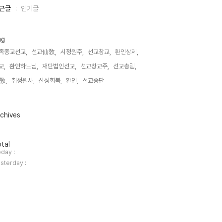
근글
인기글
ag
족종교선교,
선교仙敎,
시정원주,
선교창교,
환인상제,
교,
환인하느님,
재단법인선교,
선교창교주,
선교총림,
敎,
취정원사,
신성회복,
환인,
선교종단,
chives
tal
day :
sterday :