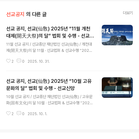
더보기
선교공지
의 다른 글
선교 공지, 선교(仙敎) 2025년 “11월 개천
대제(開天大祭)의 달” 법회 및 수행 - 선교신
글 내용
앙
11월 선교 공지 / 선교종단 재단법인 선교(仙敎) / 개천대
제(開天大祭)의 달 11월 · 선교법회 & 선교수행 “2025
년 11월, 개천대제(開天大祭)의 달”환기9222년 단기43
2
0
2025. 10. 31.
58년 선기59년 선교창교34주년, 선교 포덕교화 월별공
지2025.11.1 ~ 11.30 선교 법회 및 수행일정 ※선교창교3
5년, 천지인합일 선교 재세이화(在世理化) / 305일~33
선교 공지, 선교(仙敎) 2025년 “10월 고유
4일 정회(正回) ※선교창교35년, 선교 창교주 취정원사님
“개천대제의 달, 11월” 교지 / 11.1 ※선교창교35년, 선교
문화의 달” 법회 및 수행 - 선교신앙
글 내용
환인집부회(仙敎桓因慹父會) 2025년도 종사회의 _ 11.
10월 선교 공지 / 선교종단 재단법인 선교(仙敎) / 고유문
1 ※선교창교35년, 선교총림 선림원, “11월 선교학당” 교
화(固有文化)의 달 10월 · 선교법회 & 선교수행 “2025
무교육 실시 _11.2~11.23 ※선교창교35년, 선교 창교주
년 10월, 고유문화(固有文化)의 달” 환기9222년 단기4
취정원사님 “천지인합일 대동개천(..
2
0
2025. 10. 1.
358년 선기59년 선교창교34주년, 선교 포덕교화 월별공
지2025.10.1 ~ 10.31 선교 법회 및 수행일정 ※선교창교
35년, 선교 천지인 대동개천(大同開天) / 274일~304
일 정회(正回)※선교창교35년, 선교 창교주 취정원사님