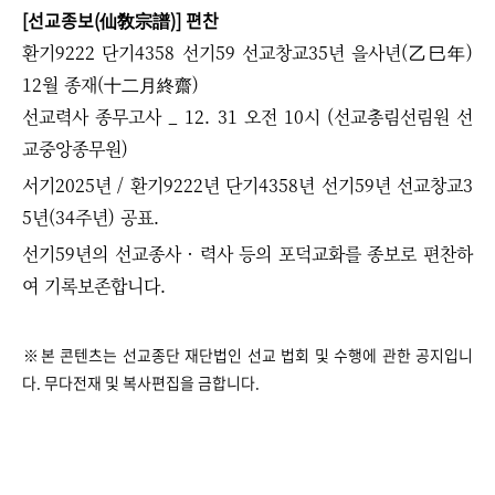
[선교종보(仙敎宗譜)] 편찬
환기9222 단기4358 선기59 선교창교35년 을사년(乙巳年)
12월 종재(十二月終齋)
선교력사 종무고사 _ 12. 31 오전 10시 (선교총림선림원 선
교중앙종무원)
서기2025년 / 환기9222년 단기4358년 선기59년 선교창교3
5년(34주년) 공표.
선기59년의 선교종사 · 력사 등의 포덕교화를 종보로 편찬하
여 기록보존합니다.
​​​​​※본 콘텐츠는 선교종단 재단법인 선교 법회 및 수행에 관한 공지입니
다. 무다전재 및 복사편집을 금합니다.