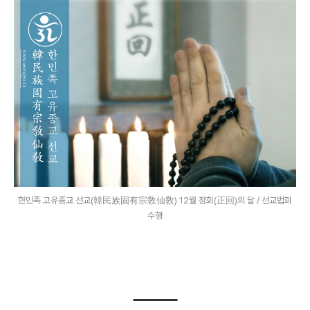
한민족 고유종교 선교(韓民族固有宗敎仙敎) 12월 정회(正回)의 달 / 선교법회
수행