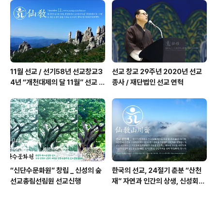
정반포
11월 선교 / 선기58년 선교창교3
선교 창교 29주년 2020년 선교
4년 “개천대제의 달 11월” 선교 법
종사 / 재단법인 선교 연혁
회 및 수행 _ 선교공지
“신단수문화원” 창립 _ 신성의 숲
한국의 선교, 24절기 춘분 “산천
선교총림선림원 선교신행
재” 자연과 인간의 상생, 신성회복
기원