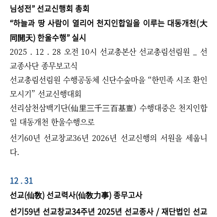
님성전” 선교신행회 총회
“하늘과 땅 사람이 열리어 천지인합일을 이루는 대동개천(大
同開天) 한울수행” 실시
​2025 . 12 . 28 오전 10시 선교총본산 선교총림선림원 _ 선
교종사단 종무보고식
선교총림선림원 수행공동체 신단수숲마을 “한민족 시조 환인
모시기” 선교신행대회
선리삼천삼백기단(仙里三千三百基亶) 수행대중은
천지인합
일 대동개천 한울수행으로
선기60년 선교창교36년 2026년 선교신행의 서원을 세웁니
다. ​​
12 . 31
선교(仙敎) 선교력사(仙敎力事) 종무고사
선기59년 선교창교34주년 2025년 선교종사 / 재단법인 선교