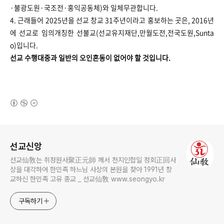
·불광도원·국조전·홍익공동체)와 일체무관합니다.
4. 근래들어 2025년을 선교 창교 31주년이라고 홍보하는 곳은, 2016년
에 선교로 임의개칭한 선불교(선교유지재단,만월도전,전국도원,Sunta
o)입니다.
선교 수행대중과 일반의 오인혼동이 없어야 할 것입니다.
(새창열림)
로그 정보
선교신앙
선교仙敎는 취정원사聚正元師 께서 천지인합일 정회正回사
상을 대각하여 한민족 하느님 사상의 본원을 찾아 1991년 창
교하신 한민족 고유 종교 _ 선교仙敎 www.seongyo.kr
구독하기