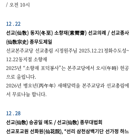
/ 오전 10시
12 . 22
선교(仙敎) 동지(冬至) 소향재(素嚮齋) 선교의례 / 선교종사
(仙敎宗史) 종무도제일
선교본주교당 선교총림 시정원주님 2025.12.21정화수도성~
12.22동지절 소향재
2025년 “소향재 포덕봉사”는 본주교당에서 오시(午時) 헌공
으로 올립니다.
2026년 병오년(丙午年) 새해달력을 본주교당과 선교총림에
서 무료나눔 합니다.
12 . 28
선교(仙敎) 승공일 예도 / 선교(仙敎) 종무대법회
선교포교원 선화원(仙花院), “선리 삼천삼백기단 선가정 하느