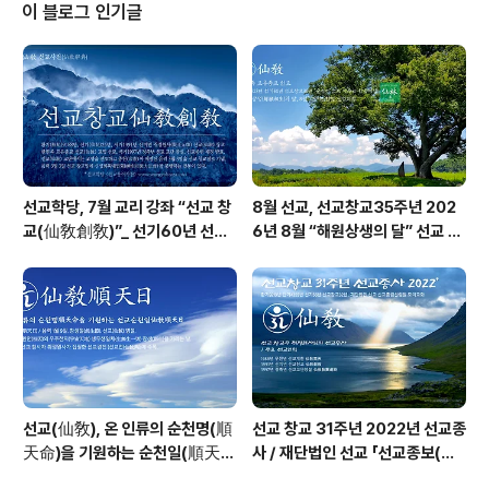
“고유문화의 달, 10월” 교지 / 10.1※선교창교35년, 선교
이 블로그 인기글
교단 율려의제 선정기간 / 10.6(추석)~11.22(음력개천절)
※선교창교35년, 선교총림 선림원, 선교강원 “10월학당” /
10.1~10.31 ※선교창교35년, “개천절” 선교 창교주 취정
원사님 한민족강좌, 교화천제..
선교학당, 7월 교리 강좌 “선교 창
8월 선교, 선교창교35주년 202
교(仙敎創敎)”_ 선기60년 선교
6년 8월 “해원상생의 달” 선교 법
창교36년 열린학당
회 및 수행
선교(仙敎), 온 인류의 순천명(順
선교 창교 31주년 2022년 선교종
天命)을 기원하는 순천일(順天
사 / 재단법인 선교 「선교종보(仙
日) 기념법회 / “1.9 인류의 날” 제
敎宗譜)」 편찬