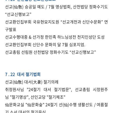
선교(仙敎) 승공일 예도 / 7월 명상법회, 산천법당 정화수기도
“선교신행보고”
선교환인집부회 국유현묘지도원 “​선교개천과 신단수문화” 연
구발표
선교수행대중 & 선가정 한민족 하느님성전 천지인성단 도성
선교환인집부회 신단수 문화의 달 7월 심포지엄.
선교총림 선림원 산천법당 정화수기도 “선교신행보고”
7 . 22 대서 절기법회
선교(仙敎) 대서(大暑) 절기의례
취정원사님 "24절기 대서 절기법문", 선교총림 시정원주
님 "절기명상", 선인교당 "절기체조"
仙문화교실 "仙문화숲" 24절기 선(仙)수행 생활선도 / 여름절
기 소서 대서의 절기음식