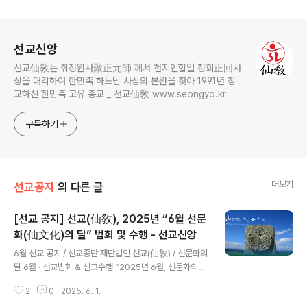
로그 정보
선교신앙
선교仙敎는 취정원사聚正元師 께서 천지인합일 정회正回사
상을 대각하여 한민족 하느님 사상의 본원을 찾아 1991년 창
교하신 한민족 고유 종교 _ 선교仙敎 www.seongyo.kr
구독하기
더보기
선교공지
의 다른 글
[선교 공지] 선교(仙敎), 2025년 “6월 선문
화(仙文化)의 달” 법회 및 수행 - 선교신앙
글 내용
6월 선교 공지 / 선교종단 재단법인 선교(仙敎) / 선문화의
달 6월 · 선교법회 & 선교수행 “2025년 6월, 선문화의
달” 환기9222년 단기4358년 선기59년 선교창교35년,
2
0
2025. 6. 1.
선교 포덕교화 월별공지2025.6.1 ~ 6.30 선교 법회 및