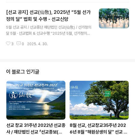
수행일정 ※선기59년 선교창교35년, 선교 천지인 대동개
천(大同開天) / 152일~181일 정회(正回)※선기59년 선
[선교 공지] 선교(仙敎), 2025년 “5월 선가
교창교35년, 선교 창교주 취정원사님 “선(仙)문화의 달”
교지 / 6.1※선기59년 선교창교35년, 선교총림 선림원 시
정의 달” 법회 및 수행 - 선교신앙
글 내용
정원주님 “선(仙)문화 산책” / 6.5※선기59년 선교창교3
5월 선교 공지 / 선교종단 재단법인 선교(仙敎) / 선가정의
5년, 취정원사님 “선교삼정(仙敎三鼎)의 선(仙)문화” 강
달 5월 · 선교법회 & 선교수행 “2025년 5월, 선가정의
연 / 6.7 ※선기59년 선교창교35년, 선리 삼천삼백기단
달” 환기9222년 단기4358년 선기59년 선교창교 35
선교신행회 “선교신앙대회” / 6.15※선기..
3
0
2025. 4. 30.
년, 선교 포덕교화 월별공지2025.5.1 ~ 5.31 선교 법회
및 수행일정 ※선기59년 선교창교35년, 선교 천지인 대동
개천(大同開天) / 121일~151일 정회(正回)※선기59년
선교창교35년, 선교 창교주 취정원사님 “가정의 달, 한울
법회” 교지 / 5.1※선기59년 선교창교35년, 취정원사님
이 블로그 인기글
신단수숲마을 “한울강좌” 선가정 법문 / 5.15 ※선기59년
선교창교35년, 선교총림선림원 “신성법회 & 숲명상” / 2
4절기 입하·소만※선기59년 선교창교35년, 선교신행회
“선가정 행복명상법회” / 매주 토,일요일 ..
선교 창교 31주년 2022년 선교종
8월 선교, 선교창교35주년 202
사 / 재단법인 선교 「선교종보(仙
6년 8월 “해원상생의 달” 선교 법