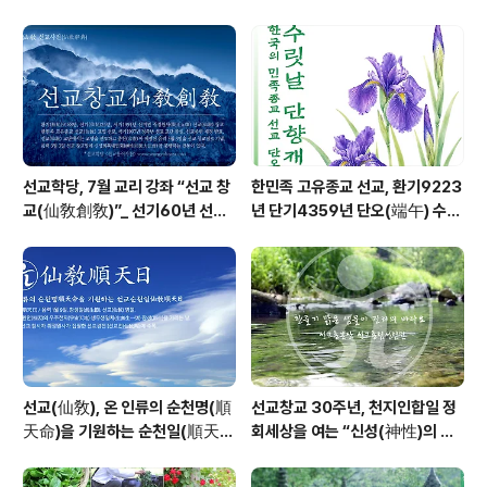
敎宗譜)」 편찬
회 및 수행
선교학당, 7월 교리 강좌 “선교 창
한민족 고유종교 선교, 환기9223
교(仙敎創敎)”_ 선기60년 선교
년 단기4359년 단오(端午) 수릿
창교36년 열린학당
날 제천의식 성료 _ 창교주 취정원
사님 신성교화법문
선교(仙敎), 온 인류의 순천명(順
선교창교 30주년, 천지인합일 정
天命)을 기원하는 순천일(順天
회세상을 여는 “신성(神性)의 물
日) 기념법회 / “1.9 인류의 날” 제
결” _ 선교 창교주 취정원사님의
정반포
“신성회복과 청정수행” 교유를 생