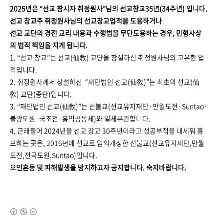
2025년은 “선교 창시자 취정원사”님의 선교창교35년(34주년) 입니다.
선교 창교주 취정원사님의 선교창교업적을 도용하거나
선교 교단의 경전 교리 내용과 수행법을 무단도용하는 경우, 민형사상
의 법적 책임을 지게 됩니다.
1. “선교 창교”는 선교(仙敎) 교단을 창설하신 취정원사님의 고유한 업
적입니다.
2. 취정원사께서 창설하신 “재단법인 선교(仙敎)”는 최초의 선교(仙
敎) 교단(종단)입니다.
3. “재단법인 선교(仙敎)”는 선불교(선교유지재단·만월도전·Suntao·
불광도원·국조전·홍익공동체)와 일체무관합니다.
4. 근래들어 2024년을 선교 창교 30주년이라고 성공부적을 내세워 홍
보하는 곳은, 2016년에 선교로 임의개칭한 선불교(선교유지재단,만월
도전,전국도원,Suntao)입니다.
오인혼동 및 피해발생을 방지하고자 공지합니다. ​​​​숙지바랍니다.
(새창열림)