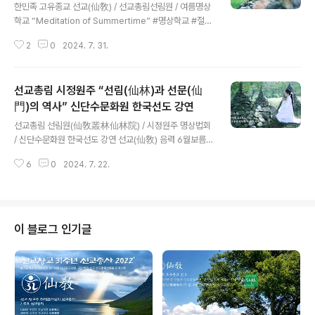
한민족 고유종교 선교(仙敎) / 선교총림선림원 / 여름명상
학교 “Meditation of Summertime” #명상학교 #절기
학교 #율려명상 #빛명상 선교총림 선림원 절기선원 「여름
2
0
2024. 7. 31.
명상학교」「신단수 숲에 내리는 신성의 빛 “선기(仙氣)”, 하
늘의 광명 환(桓) · 땅의 광명 단(檀) · 사람의 광명 선(仙)
을 깨닫는 율려명상(律呂冥想) 선도수행」“신단수 숲에 내
선교총림 시정원주 “선림(仙林)과 선문(仙
리는 신성의 빛 · 선기(仙氣) · 환단선(桓檀仙)” 선도(仙
道) 수련 _ 민족종교 선교(仙敎), 선교총림선림원에서는 2
門)의 역사” 신단수문화원 한국선도 강연
글 내용
4절기 선도수행을 전수하는 “절기선원” · “절기산방” ·
선교총림 선림원(仙敎叢林仙林院) / 시정원주 명상법회
“절기학교”를 운영하고 있습니다. “2024년 7월, 신단수
/ 신단수문화원 한국선도 강연 선교(仙敎) 음력 6월보름 /
의 달”을 맞아 선교총림(仙敎叢林)절기선원(節氣禪院)
정화수명상법회 / 신단수문화원​선교총림선림원 시정원주
에서는 “여름명상학교(Summer Meditation..
6
0
2024. 7. 22.
님 “선림(仙林)과 선문(仙門)의 역사” 강연 선교총림 선
림원(仙敎叢林仙林院) 설립자 시정원주(時正原主), 7
월 ‘신단수의 달’ 음력 6월 보름을 맞아 신단수문화원에서
정화수명상법회를 개최하고, ‘선림(仙林)과 선문(仙門)의
역사’ 주제로 한국선도 강연을 진행. / “한국선도(韓國仙
이 블로그 인기글
道)의 맥(脈)은 하느님 환인(桓因)의 교화 선교(仙敎)에
서 비롯되어 환국(桓國)으로 전해졌으니, 한국선도(韓國
仙道)는 곧 환국선도(桓國仙道)이며 한국선도의 조종(祖
宗)은 한민족의 시조 하느님 환인(桓因)이시다. 선교창시
자 취정원사께서 환기9190년 단기4..