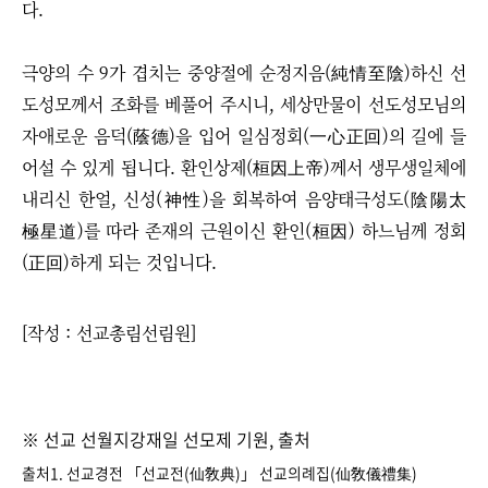
다.
극양의 수 9가 겹치는 중양절에 순정지음(純情至陰)하신 선
도성모께서 조화를 베풀어 주시니, 세상만물이 선도성모님의
자애로운 음덕(蔭德)을 입어 일심정회(一心正回)의 길에 들
어설 수 있게 됩니다. 환인상제(桓因上帝)께서 생무생일체에
내리신 한얼, 신성(神性)을 회복하여 음양태극성도(陰陽太
極星道)를 따라 존재의 근원이신 환인(桓因) 하느님께 정회
(正回)하게 되는 것입니다.
[작성 : 선교총림선림원]
※ 선교 선월지강재일 선모제 기원, 출처
출처1. 선교경전 「선교전(仙敎典)」 선교의례집(仙敎儀禮集)