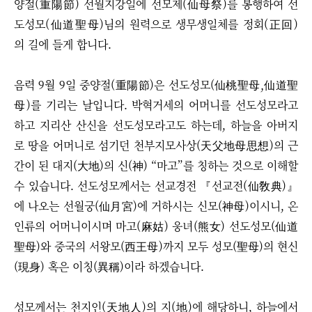
양절(重陽節) 선월지강일에 선모제(仙母祭)를 봉행하여 선
도성모(仙道聖母)님의 원력으로 생무생일체를 정회(正回)
의 길에 들게 합니다.
음력 9월 9일 중양절
(重陽節)
은 선도성모(仙桃聖母,仙道聖
母)를 기리는 날입니다. 박혁거세의 어머니를 선도성모라고
하고 지리산 산신을 선도성모라고도 하는데, 하늘을 아버지
로 땅을 어머니로 섬기던 천부지모사상(天父地母思想)의 근
간이 된 대지(大地)의 신(神) “마고”를 칭하는 것으로 이해할
수 있습니다. 선도성모께서는 선교경전
『선교전(仙敎典)』
에 나오는 선월궁(仙月宮)에 거하시는 신모(神母)이시니, 온
인류의 어머니이시며 마고(麻姑) 웅녀(熊女) 선도성모(仙道
聖母)와 중국의 서왕모(西王母)까지 모두 성모(聖母)의 현신
(現身) 혹은 이칭(異稱)이라 하겠습니다.
성모께서는 천지인(天地人)의 지(地)에 해당하니, 하늘에서