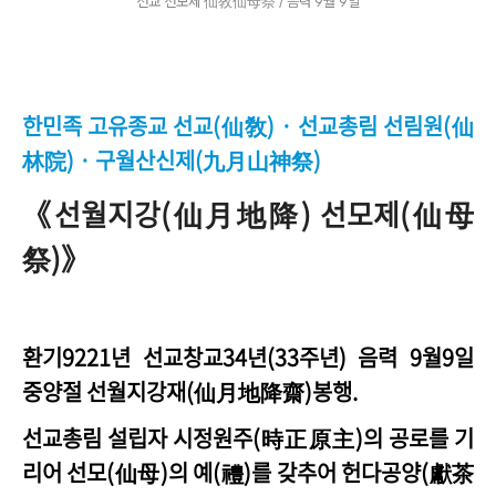
선교 선모제 仙敎仙母祭 / 음력 9월 9일
한민족 고유종교 선교(仙敎) · 선교총림 선림원(仙
林院)
· 구월산신제(九月山神祭)
《선월지강(仙月地降) 선모제(仙母
祭)》
환기9221년 선교창교34년(33주년) 음력 9월9일
중양절 선월지강재(仙月地降齋)봉행.
선교총림 설립자 시정원주(時正原主)의 공로를 기
리어 선모(仙母)의 예(禮)를 갖추어 헌다공양(獻茶