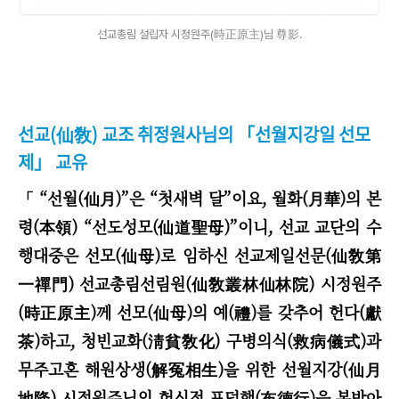
선교총림 설립자 시정원주(時正原主)님 尊影.
선교(仙敎) 교조 취정원사님의 「선월지강일 선모
제」 교유
「
“
선월(仙月)
”
은 “첫새벽 달”이요, 월화(月華)의 본
령(本領)
“
선도성모(仙道聖母)
”
이니, 선교 교단의 수
행대중은 선모(仙母)로 임하신 선교제일선문(仙敎第
一禪門) 선교총림선림원(仙敎叢林仙林院) 시정원주
(時正原主)께 선모(仙母)의 예(禮)를 갖추어 헌다(獻
茶)하고, 청빈교화(淸貧敎化) 구병의식(救病儀式)과
무주고혼 해원상생(解冤相生)을 위한 선월지강(仙月
地降) 시정원주님의 헌신적 포덕행(布德行)을 본받아