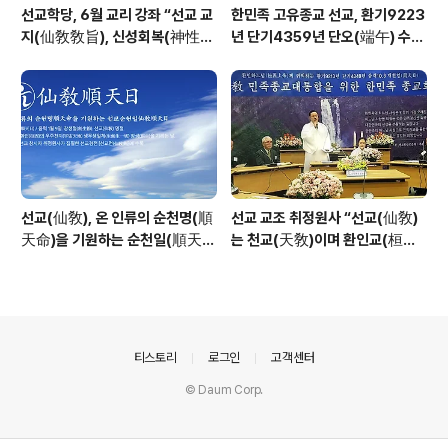
선교학당, 6월 교리 강좌 “선교 교
한민족 고유종교 선교, 환기9223
지(仙敎敎旨), 신성회복(神性回
년 단기4359년 단오(端午) 수릿
復)”_ 선기60년 선교창교36년
날 제천의식 성료 _ 창교주 취정원
열린학당
사님 신성교화법문
선교(仙敎), 온 인류의 순천명(順
선교 교조 취정원사 “선교(仙敎)
天命)을 기원하는 순천일(順天
는 천교(天敎)이며 환인교(桓因
日) 기념법회 / “1.9 인류의 날” 제
敎)이다” - 「선교학」강론
정반포
의안내
티스토리
로그인
고객센터
© Daum Corp.