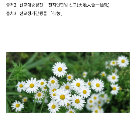
출처2.
선교대중경전
「
천지인합일 선교(天地人合一仙敎)
」
출처3.
선교정기간행물
「
仙敎
」