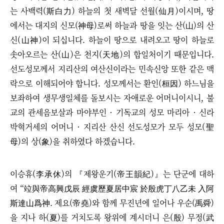
는 사백력(斯白力) 하늘의 첫 새벽달 선월(仙月)이시며, 땅
에서는 대지의 신모(神母)로써 하늘과 땅을 잇는 산(山)의 산
신(山神)이 되십니다. 하늘이 땅으로 내려오고 땅이 하늘로
솟아오르는 산(山)은 천지(天地)의 합일처이기 때문입니다.
선도성모께서 지리산의 여산신이라는 민속신앙 또한 같은 맥
락으로 이해되어야 합니다.
성모께서는 환인(桓因) 하느님을
보좌하여 생무생일체를 돌보시는 자애로운 어머니이시니, 불
교의 관세음보살과 마야부인
· 기독교의 성모 마리아
· 신라
박혁거세의 어머니
·
지리산 산신 선도성모가 모두 성모(聖
母)의 상(象)을 취하였다 하겠습니다.
이승휴(李承休)의 『제왕운기(帝王韻紀)』는 단군에 대하
여 “竝與帝高興戊辰 經虞歷夏居中宸 於殷虎丁八乙未 入阿
斯達山爲神. 제요(帝堯)와 함께 무진년에 일어나 우순(禹舜)
을 지나 하(夏)를 거치도록 왕위에 계시더니 은(殷) 무정(武