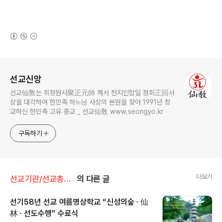
(새창열림)
로그 정보
선교신앙
선교仙敎는 취정원사聚正元師 께서 천지인합일 정회正回사
상을 대각하여 한민족 하느님 사상의 본원을 찾아 1991년 창
교하신 한민족 고유 종교 _ 선교仙敎 www.seongyo.kr
구독하기
더보기
선교기관/선교총림선림원
의 다른 글
선기58년 선교 여름명상학교 “신성의숲 · 仙
林 · 선도수행” 수료식
글 내용