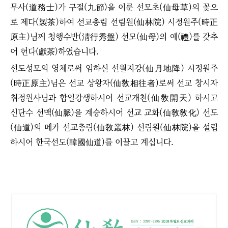
무사(道務士)가 구절(九節)을 이룬 선모초(仙母草)의 꽃으
로 제다(製茶)하여 선교총림 선림원(仙林院) 시정원주(時正
原主)님께 청행수반(淸行秀盤) 선모(仙母)의 예(禮)를 갖추
어 헌다(獻茶)하였습니다.
선도성모의 영체로써 임하신 선월지강(仙月地降) 시정원주
(時正原主)님은 선교 상왕자(仙敎相往者)로써 선교 창시자
취정원사님과 합일강생하시어 선교개천(仙敎開天) 하시고
신단수 선맥(仙脈)을 계승하시어 선교 교화(仙敎敎化) 선도
(仙道)의 메카 선교총림(仙敎叢林) 선림원(仙林院)을 설립
하시어 한국선도(韓國仙道)를 이끌고 계십니다.