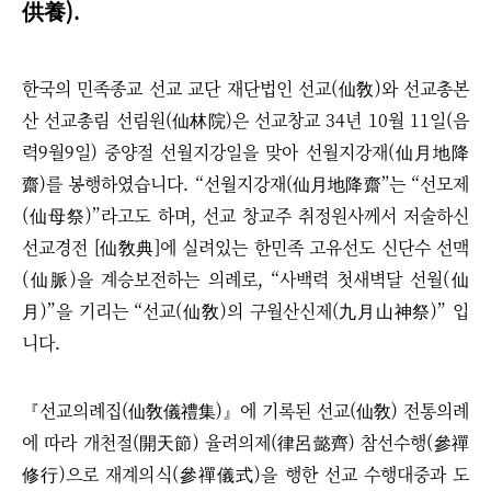
供養).
한국의 민족종교 선교 교단 재단법인 선교(仙敎)와 선교총본
산 선교총림 선림원(仙林院)은 선교창교 34년 10월 11일(음
력9월9일) 중양절 선월지강일을 맞아 선월지강재(仙月地降
齋)를 봉행하였습니다. “선월지강재(仙月地降齋”는 “선모제
(仙母祭)”라고도 하며, 선교 창교주 취정원사께서 저술하신
선교경전 [仙敎典]에 실려있는 한민족 고유선도 신단수 선맥
(仙脈)을 계승보전하는 의례로, “사백력 첫새벽달 선월(仙
月)”을 기리는 “선교(仙敎)의 구월산신제(九月山神祭)” 입
니다.
『선교의례집(仙敎儀禮
集)』에 기록된 선교(仙敎) 전통의례
에 따라 개천절(開天節) 율려의제(律呂懿齊) 참선수행(參禪
修行)으로 재계의식(參禪儀式)을 행한 선교 수행대중과 도