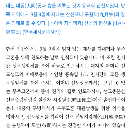
내는 대동(大同)굿과 쌍을 이루는 것이 유교식 산신제였다. 남
쪽 지역에서 9월 9일에 지내는 산신제나 구월제(九月祭)와 같
은 의례로 볼 수 있다. [네이버 지식백과] 산신의 탄신일 [山神-
誕辰日] (한국세시풍속사전)
한편 민간에서는 9월 9일은 임자 없는 제사를 지내거나 무주
고혼을 위해 천도하는 날로 인식되어 있습니다. 이 또한 천지
간 생무생일체를 품어 하늘로 인도하시는 대지의 어머니 선
도성모의 자애로움에 기인한 풍속입니다. 천지간의 모든 생
무생일체를 품어 주시는 어머니 선도성모께서는 오갈 곳 없
는 무주고혼까지 품어 진리의 길로 인도하시니, 선교총본산
선교총림선림원 설립자 시정원주(時正原主)께서 솔선하시어
몸소 대중의 구병의식과 무주고혼 해원상생을 위한 의식을
행하시고, 선도성모를 기리어 선교 선월지강제(仙月地降祭)
를 봉행하며 포선(布宣)하시는 진정한 의미가 여기에 있습니