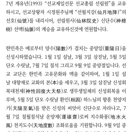
7년 계유년(1993) “선교제일선문 선교총림 선림원”을 교유
하시고, 선교상왕자 시정원주님께 “선월지강(仙月地降)”의
선호(仙號)를 내리시어, 선림원사(仙林院史) 신단수(神檀
樹) 선맥(仙脈)의 계승을 교유하신것에 연원합니다.
한민족은 예로부터 양수(陽數)가 겹치는 중양일(重陽日)을
신성시하였습니다. 1월 1일 설날, 3월 3일 삼짇날, 5월 5일
단오 수릿날, 7월 7일 칠석 그리고 9월 9일 중양절입니다.
선
교 교단은 한민족 고유문화와 맥을 같이하여, 1월 1일 설
날 대향재로 교화의 본(本)을 세우고, 3월 3일 삼짇날 신성회
복대천제(神性回復大天祭)로 생무생일체의 신성회복을 이
루며, 5월 5일 단오 수릿날 환인(桓因) 하느님의 향훈 천양지
기(天陽至氣)를 받은 신성의 씨앗이 신단수로 자라나고, 7
월 7일 칠월칠석날 운양재(運禳齋)로써 지수화풍(地水火
風) 천지도수(天地度數) 조화로움을 기원합니다. 9월 9일 중