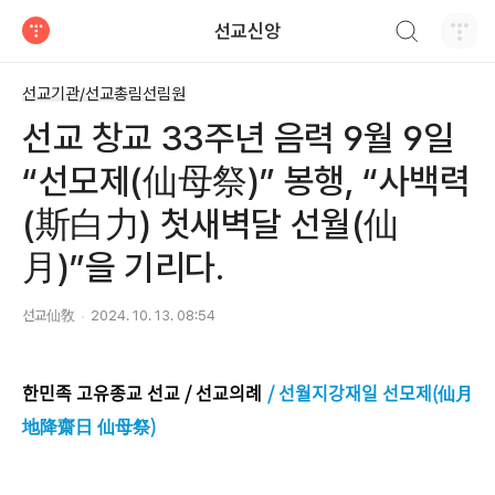
검색하기
선교신앙
티스토리
선교기관/선교총림선림원
선교 창교 33주년 음력 9월 9일
“선모제(仙母祭)” 봉행, “사백력
(斯白力) 첫새벽달 선월(仙
月)”을 기리다.
선교仙敎
2024. 10. 13. 08:54
한민족 고유종교 선교 / 선교의례
/ 선월지강재일 선모제(仙月
地降齋日 仙母祭)