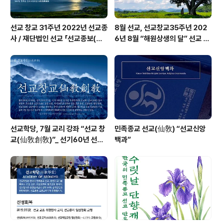
선교 창교 31주년 2022년 선교종
8월 선교, 선교창교35주년 202
사 / 재단법인 선교 「선교종보(仙
6년 8월 “해원상생의 달” 선교 법
敎宗譜)」 편찬
회 및 수행
선교학당, 7월 교리 강좌 “선교 창
민족종교 선교(仙敎) “선교신앙
교(仙敎創敎)”_ 선기60년 선교
백과”
창교36년 열린학당