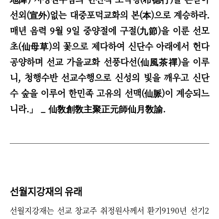
선외(宣外)없는 대중포덕교화의 본(本)으로 계승하라.
매년 음력 9월 9일 중양절에 구절(九節)을 이룬 선모
초(仙母草)의 꽃으로 제다하여 신단수 아래에서 헌다
공양하며 선교 가을교화 선풍다선(仙風茶禪)을 이루
니,
청행수반 선교수행으로
신성의 빛을 깨우고 신단
수 숲을 이루어
한민족 고유의 선맥(仙脈)이
계승되느
니라.
」 _ 仙敎創敎主聚正元師仙月敎諭.
선월지강재의 유래
선월지강재는 선교 창교주 취정원사께서 환기9190년 선기2