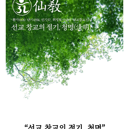
“
선교 창교의 절기, 청명
”