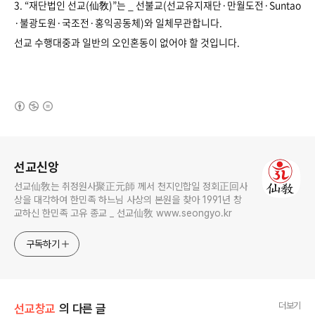
3. “재단법인 선교(仙敎)”는 _ 선불교(선교유지재단·만월도전·Suntao
·불광도원·국조전·홍익공동체)와 일체무관합니다.
선교 수행대중과 일반의 오인혼동이 없어야 할 것입니다.
(새창열림)
로그 정보
선교신앙
선교仙敎는 취정원사聚正元師 께서 천지인합일 정회正回사
상을 대각하여 한민족 하느님 사상의 본원을 찾아 1991년 창
교하신 한민족 고유 종교 _ 선교仙敎 www.seongyo.kr
구독하기
더보기
선교창교
의 다른 글