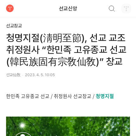
검색하기
선교신앙
티스토리
선교창교
청명지절(淸明至節), 선교 교조
취정원사 “한민족 고유종교 선교
(韓民族固有宗敎仙敎)” 창교
선교仙敎
2023. 4. 5. 10:05
한민족 고유종교 선교 / 취정원사 선교창교 /
청명지절