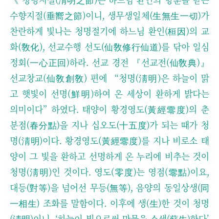
수향지절(垂嚮之節)이니, 생무생일체(生無生一切)가
찬란하게 빛나는 청명절기에 하느님 환인(桓因)의 교
화(敎化), 선교수행 선도(仙敎修行仙道)를 닦아 일심
정회(一心正回)하라.
선교 경전 『선교전(仙敎典)』
선교창교(仙敎創敎) 편에 “청명(淸明)은 하늘이 맑
고 햇빛이 선명(鮮明)하여 온 세상이 환하게 밝다는
의미이다” 하였다. 태양이 황경영도(黃經零度)의 춘
분점(春分點)을 지나 십오도(十五度)가 되는 때가 청
명(淸明)이다. 황경영도(黃經零度)를 지나 비로소 태
양이 그 빛을 환하고 선명하게 온 누리에 비추는 것이
청명(淸明)인 것이다. 영도(零度)는 영점(零點)이요,
대등(對等)을 넘어선 무등(無等), 음양의 동일상생(同
一相生) 조화를 말함이다. 이후에 생(生)한 것이 청명
(淸明)이니, ‘하늘이 빛으로써 만물을 소생(蘇生)한다’