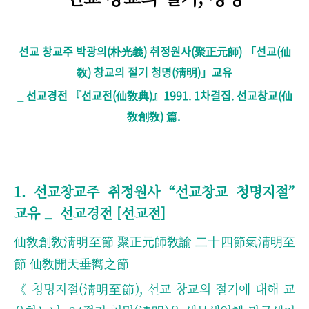
선교 창교주 박광의(朴光義) 취정원사(聚正元師)
「
선교(仙
敎) 창교의 절기 청명(淸明)
」교유
_ 선교경전 『선교전(仙敎典)』1991. 1차결집. 선교창교(仙
敎創敎) 篇.
1. 선교창교주 취정원사
“
선교창교 청명지절
”
교유 _
선교경전 [선교전]
仙敎創敎淸明至節 聚正元師敎諭 二十四節氣淸明至
節 仙敎開天垂嚮之節
《 청명지절(淸明至節), 선교 창교의 절기에 대해 교