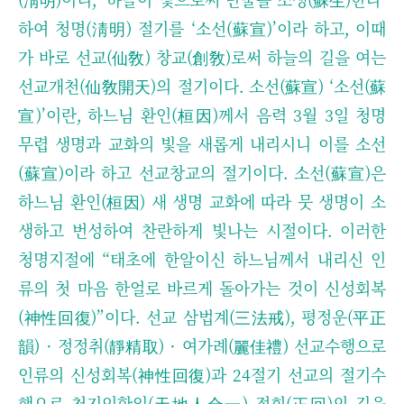
하여 청명(淸明) 절기를 ‘소선(蘇宣)’이라 하고, 이때
가 바로 선교(仙敎) 창교(創敎)로써 하늘의 길을 여는
선교개천(仙敎開天)의 절기이다.
소선(蘇宣) ‘소선(蘇
宣)’이란, 하느님 환인(桓因)께서 음력 3월 3일 청명
무렵 생명과 교화의 빛을 새롭게 내리시니 이를 소선
(蘇宣)이라 하고 선교창교의 절기이다. 소선(蘇宣)은
하느님 환인(桓因) 새 생명 교화에 따라 뭇 생명이 소
생하고 번성하여 찬란하게 빛나는 시절이다. 이러한
청명지절에 “태초에 한알이신 하느님께서 내리신 인
류의 첫 마음 한얼로 바르게 돌아가는 것이 신성회복
(神性回復)”이다.
선교 삼법계(三法戒), 평정운(平正
韻) · 정정취(靜精取) · 여가례(麗佳禮) 선교수행으로
인류의 신성회복(神性回復)과 24절기 선교의 절기수
행으로 천지인합일(天地人合一) 정회(正回)의 길을