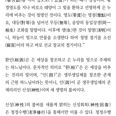
경영도를 지나 비로소 태양이 그 빛을 환하고 선명하게 온 누
리에 비추는 것이 청명인 것이다. 영도(零度)는 영점(零點)이
요, 대등(對等)을 넘어선 무등(無等), 음양의 동일상생(同一
相生) 조화를 말함이다. 이후에 생(生)한 것이 청명(淸明)이
니, 하늘이 빛으로 만물을 소생한다 하여 청명 절기를 소선
(蘇宣)이라 하고 바로 선교 창교의 절기이다.”
환인(桓因)은 온 세상을 창조하고 온 누리를 빛으로 주재하
는 하느님이다. 문자적인 의미로 “환(桓)”은 온 세상을 비추
는 진리의 빛이며, “인(因)”은 생무생일체를 창조한 존재
의 근원 하느님이라는 뜻이니, 인(因)이 곧 생무생일체의 존
재의리인 신성(神性)이며 새 생명의 불씨이다.
신성(神性)의 불씨를 새롭게 밝히는 신성회복(神性回復)
은 청정수행(淸淨修行)을 통해서만 이룰 수 있다. 청정수행