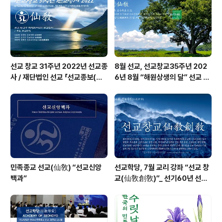
선교 교단의 신축년 종헌결의 내용 “선교 창교주 취정원사
님의 천지인합일 정회사상 대각연도인 1991년 선교창교
원년(仙敎創敎元年)”..
선교 창교 31주년 2022년 선교종
8월 선교, 선교창교35주년 202
사 / 재단법인 선교 「선교종보(仙
6년 8월 “해원상생의 달” 선교 법
敎宗譜)」 편찬
회 및 수행
민족종교 선교(仙敎) “선교신앙
선교학당, 7월 교리 강좌 “선교 창
백과”
교(仙敎創敎)”_ 선기60년 선교
창교36년 열린학당