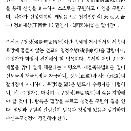
을 통해 신성을 회복하여 스스로를 구원하고 타인을 구원하
며, 나아가 신성회복의 깨달음으로 천지인합일(天地人合
一) 정회세상(正回世上) 환인시대(桓因時代)를 열어간다.
속신무구청정(俗身無垢淸淨)이란 속세에 거하면서도 세속의
욕망에 물들지 않는 선교의 청정수행(淸淨修行)을 말함이니,
수행자가 마땅히 견지해야 할 덕목이다. 속세의 어떤 종교가
재물을 많이 벌게 해준다는 미명으로 재물축복법회를 열어
신도들의 재물욕망을 자극하니, 정도(正道)와 사도(邪道)의
갈라짐이 이러하다. 욕망(慾望)은 반드시 수행자를 더럽히
니, 선교수행자는 마땅히 무구청정(無垢淸淨)의 삶을 지향해
야 할 것이다. 탐욕은 멸망을 부르고 청정은 구원의 길을 연
다. 멸망과 구원의 갈림길이 탐욕과 청정에 있음을 상기하여
속신무구청정에 정진해야 한다.