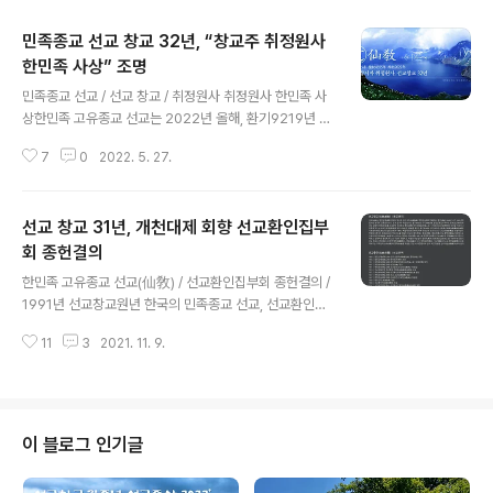
민족종교 선교 창교 32년, “창교주 취정원사
한민족 사상” 조명
글 내용
민족종교 선교 / 선교 창교 / 취정원사 취정원사 한민족 사
상한민족 고유종교 선교는 2022년 올해, 환기9219년 단
기4355년 선기56년 선교창교32년을 맞아, 선교 창교주
7
0
2022. 5. 27.
박광의(朴光義) 취정원사(聚正元師)님의 “한민족 사
상”을 조명하고, 선교수행대중과 일반에 널리 알리어, 우리
한민족 뿌리를 찾고 민족혼을 부활하는 선교 포덕교화에
선교 창교 31년, 개천대제 회향 선교환인집부
정진하였다. 선교 창교주 취정원사님의 “한민족 사상”은
(1)한민족 하느님 사상(韓民族桓因思想) (2)한민족 본원
회 종헌결의
글 내용
사상(韓民族本源思想) (3)한민족 선사상(韓民族仙思
한민족 고유종교 선교(仙敎) / 선교환인집부회 종헌결의 /
想)으로 이루어져 있으며, 취정원사께서 창시한 선교삼정
1991년 선교창교원년 한국의 민족종교 선교, 선교환인집
(仙敎三鼎) ‘한민족 고유종교 선교(仙敎) · 선교수행문화
부회 신축년 종사결의 “환기9188년 선기25년 서기1991
선도(仙道) · 선교사상철학 선학(仙學)’의 근간이 된다. ※
11
3
2021. 11. 9.
년 신미년 선교창교원년” 종헌결의 반포 _2021.11.7 선교
본 콘텐츠는 선교종단 재단법인..
교단 최고의결기관 선교환인집부회(仙敎桓因慹父會)는
선교 교단 재단법인 선교가 2021년 11월 7일, 음력 10월
3일 개천절(開天節) 율려의제(律呂懿齊)를 회향하고 개
천대제(開天大祭)를 봉행하는 자리에서 선교수행대중의
이 블로그 인기글
정진을 격려하고, 11월 1일에 소집된 종사결의 내용인 「선
교 교단, 선기55년 신축년 종헌결의」를 반포하였습니다.