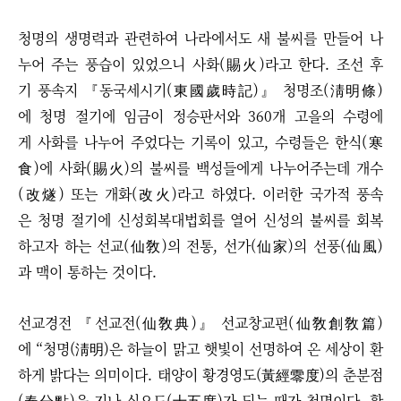
청명의 생명력과 관련하여 나라에서도 새 불씨를 만들어 나
누어 주는 풍습이 있었으니 사화(賜火)라고 한다. 조선 후
기 풍속지 『동국세시기(東國歲時記)』 청명조(淸明條)
에 청명 절기에 임금이 정승판서와 360개 고을의 수령에
게 사화를 나누어 주었다는 기록이 있고, 수령들은 한식(寒
食)에 사화(賜火)의 불씨를 백성들에게 나누어주는데 개수
(改燧) 또는 개화(改火)라고 하였다. 이러한 국가적 풍속
은 청명 절기에 신성회복대법회를 열어 신성의 불씨를 회복
하고자 하는 선교(仙敎)의 전통, 선가(仙家)의 선풍(仙風)
과 맥이 통하는 것이다.
선교경전 『선교전(仙敎典)』 선교창교편(仙敎創敎篇)
에 “청명(淸明)은 하늘이 맑고 햇빛이 선명하여 온 세상이 환
하게 밝다는 의미이다. 태양이 황경영도(黃經零度)의 춘분점
(春分點)을 지나 십오도(十五度)가 되는 때가 청명이다. 황