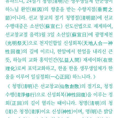
유하느니, 24절기 청명(淸明)은 생무생일체 만군생이
하느님 환인(桓因)의 향훈을 받는 수향지절(
垂嚮之
節)이니라.
선교 창교의 절기 청명절(淸明節)에 선교
수행대중은 소선인(蘇宣仁) 선도선법으로 재계하여,
선교창교절 음력3월 3일 소선일(蘇宣日)에 광명제천
(光明祭天)으로 천지인합일 신성회복(天地人合一神
性回復)의 길에 이르니, 한알에서 한얼을 내리신 큰
뜻, 하늘의 교화 홍익인간(弘益人間) 재세이화(在世
理化)로써 포덕교화하고, 한올 한올 생무생일체가 한
울을 이루어 일심정회(一心正回) 하느니라.
》
《
청명(淸明)은 선교창교(仙敎創敎)의 절기요, 청정
수행(淸淨修行)으로 신성회복(神性回復)을 이루는 정
회(正回)의 길이 열리는 때이니라. 청명(淸明)의 청
(淸)은 청정(淸淨)이요 신성(神性)이며, 명(明)은 밝달