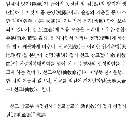
일체의 양기(陽氣)가 끊어진 동짓날 일 점(點)의 양기가 생
(生)하니 이것이 곧 순양(純陽)이다. 순양의 기운은 동지·소
한·대한(冬至·小寒·大寒)이 지나면서 음기(陰氣) 안에 보존
되어 있다가, 입춘(立春)에 처음 모습을 드러내고 우수·경칩·
춘분(雨水·驚蟄·春分)을 지나면서 자라나 청명(淸明)에 세상
을 밝고 깨끗하게 비추니, 선교(仙敎)는 이러한 천지운행(天
地運行)을 본받아 청명(淸明) 절기 선교 창교절(仙敎創敎
節)에 신성회복대법회를 열어 선교 수행자의 신성발현을 돕
고자 하는 것이다. 선교수행(仙敎修行)이 이렇듯 천지운행과
한 치의 어긋남 없으니, 선교를 일컬어 천지인합일(天地人合
一) 선교(仙敎)라 한다.
_ 선교 창교주 취정원사
“
선교창교(仙敎創敎)의 절기 청명지
절(淸明至節)
”
敎諭