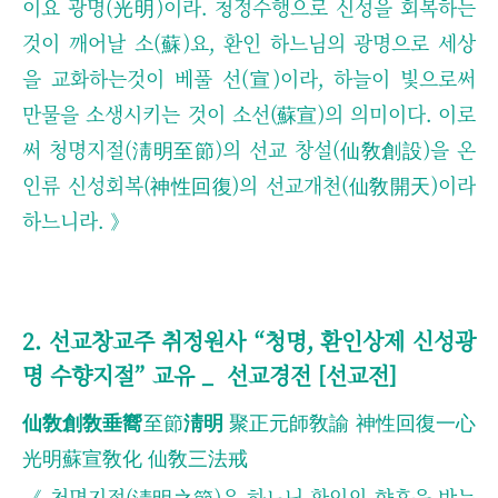
이요 광명(光明)이라. 청정수행으로 신성을 회복하는
것이 깨어날 소(蘇)요, 환인 하느님의 광명으로 세상
을 교화하는것이 베풀 선(宣)이라, 하늘이 빛으로써
만물을 소생시키는 것이 소선(蘇宣)의 의미이다. 이로
써 청명지절(淸明至節)의 선교 창설(仙敎創設)을 온
인류 신성회복(神性回復)의 선교개천(仙敎開天)이라
하느니라. 》
2. 선교창교주 취정원사
“
청명, 환인상제 신성광
명 수향지절
” 교유 _
선교경전 [선교전]
仙敎創敎垂嚮
至節
淸明
聚正元師敎諭 神性回復一心
光明蘇宣敎化 仙敎三法戒
《
청명지절(淸明之節)은 하느님 환인의 향훈을 받는