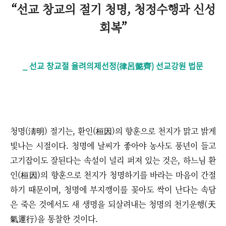
“
선교 창교의 절기 청명, 청정수행과 신성
회복
”
_ 선교 창교절 율려의제선정(律呂懿齊) 선교강원 법문
청명(淸明) 절기는, 환인(桓因)의 향훈으로 천지가 맑고 밝게
빛나는 시절이다. 청명에 날씨가 좋아야 농사도 풍년이 들고
고기잡이도 잘된다는 속설이 널리 퍼져 있는 것은, 하느님 환
인(桓因)의 향훈으로 천지가 청명하기를 바라는 마음이 간절
하기 때문이며, 청명에 부지깽이를 꽂아도 싹이 난다는 속담
은 죽은 것에서도 새 생명을 되살려내는 청명의 천기운행(天
氣運行)을 통찰한 것이다.