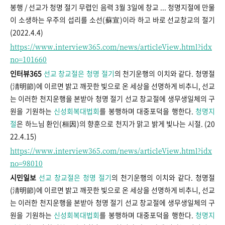
봉행 / 선교가 청명 절기 무렵인 음력 3월 3일에 창교 ... 청명지절에 만물
이 소생하는 우주의 섭리를 소선(蘇宣)이라 하고 바로 선교창교의 절기
(2022.4.4)
https://www.interview365.com/news/articleView.html?idx
no=101660
인터뷰365
선교 창교절은 청명 절기
의 천기운행의 이치와 같다. 청명절
(淸明節)에 이르면 밝고 깨끗한 빛으로 온 세상을 선명하게 비추니, 선교
는 이러한 천지운행을 본받아 청명 절기 선교 창교절에 생무생일체의 구
원을 기원하는
신성회복대법회
를 봉행하며 대중포덕을 행한다.
청명지
절
은 하느님 환인(桓因)의 향훈으로 천지가 맑고 밝게 빛나는 시절. (20
22.4.15)
https://www.interview365.com/news/articleView.html?idx
no=98010
시민일보
선교 창교절은 청명 절기
의 천기운행의 이치와 같다. 청명절
(淸明節)에 이르면 밝고 깨끗한 빛으로 온 세상을 선명하게 비추니, 선교
는 이러한 천지운행을 본받아 청명 절기 선교 창교절에 생무생일체의 구
원을 기원하는
신성회복대법회
를 봉행하며 대중포덕을 행한다.
청명지