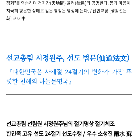
정회"를 염송하며 천지간(天地間) 율려(律呂)와 공명한다. 몸과 마음이
지극히 평온한 상태로 깊은 평정운 명상에 든다. / 선인교당 [생활선문
화] 교재 中.
선교총림 시정원주, 선도 법문(仙道法文)
『대한민국은 사계절 24절기의 변화가 가장 뚜
렷한 천혜의 하늘문명국』
선교총림 선림원 시정원주님의 절기명상 절기체조
한민족 고유 선도 24절기 선도수행 / 우수 소생진 雨水 蘇