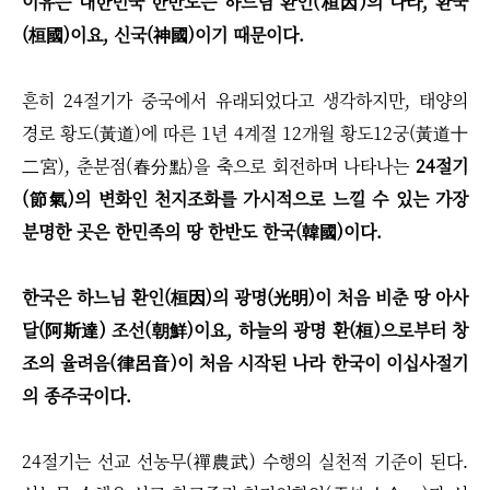
이유는 대한민국 한반도는 하느님 환인(桓因)의 나라, 환국
(桓國)이요, 신국(神國)이기 때문이다.
흔히 24절기가 중국에서 유래되었다고 생각하지만, 태양의
경로 황도(黃道)에 따른 1년 4계절 12개월 황도12궁(黃道十
二宮), 춘분점(春分點)을 축으로 회전하며 나타나는
24절기
(節氣)의 변화인 천지조화를 가시적으로 느낄 수 있는 가장
분명한 곳은 한민족의 땅 한반도 한국(韓國)이다.
한국은 하느님 환인(桓因)의 광명(光明)이 처음 비춘 땅 아사
달(阿斯達) 조선(朝鮮)이요, 하늘의 광명 환(桓)으로부터 창
조의 율려음(律呂音)이 처음 시작된 나라 한국이 이십사절기
의 종주국이다.
24절기는 선교 선농무(禪農武) 수행의 실천적 기준이 된다.