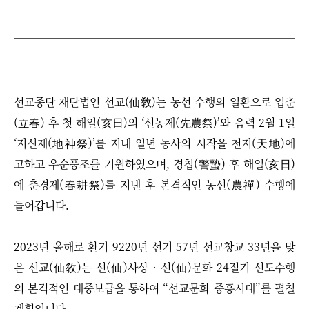
선교종단 재단법인 선교(仙敎)는 농선 수행의 일환으로 입춘
(立春) 후 첫 해일(亥日)의 ‘선농제(先農祭)’와 음력 2월 1일
‘지신제(地神祭)’를 지내 일년 농사의 시작을 천지(天地)에
고하고 우순풍조를 기원하였으며, 경칩(警蟄) 후 해일(亥日)
에 춘경제(春耕祭)를 지낸 후 본격적인 농선(農禪) 수행에
들어갑니다.
2023년 올해로 환기 9220년 선기 57년 선교창교 33년을 맞
은 선교(仙敎)는 선(仙)사상 · 선(仙)문화 24절기 선도수행
의 본격적인 대중보급을 통하여 “선교문화 중흥시대”를 펼칠
계획입니다.