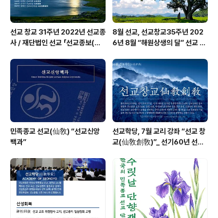
선교 창교 31주년 2022년 선교종
8월 선교, 선교창교35주년 202
사 / 재단법인 선교 「선교종보(仙
6년 8월 “해원상생의 달” 선교 법
敎宗譜)」 편찬
회 및 수행
민족종교 선교(仙敎) “선교신앙
선교학당, 7월 교리 강좌 “선교 창
백과”
교(仙敎創敎)”_ 선기60년 선교
창교36년 열린학당