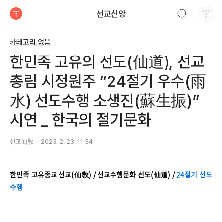
검색하기
선교신앙
티스토리
카테고리 없음
한민족 고유의 선도(仙道), 선교
총림 시정원주 “24절기 우수(雨
水) 선도수행 소생진(蘇生振)”
시연 _ 한국의 절기문화
선교仙敎
2023. 2. 23. 11:34
한민족 고유종교 선교(仙敎) / 선교수행문화 선도(仙道) /
24절기 선도
수행