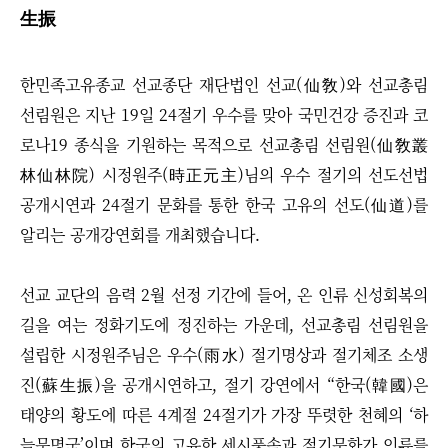
生振
한민족고유종교 선교종단 재단법인 선교(仙敎)와 선교총림
선림원은 지난 19일 24절기 우수를 맞아 국민건강 증진과 코
로나19 종식을 기원하는 목적으로 선교총림 선림원(仙敎叢
林仙林院) 시정원주(時正元主)님의 우수 절기의 선도선법
공개시연과 24절기 문화를 통한 한국 고유의 선도(仙道)를
알리는 공개강연회를 개최했습니다.
선교 교단의 음력 2월 선정 기간에 들어, 온 인류 신성회복의
길을 여는 정화기도에 정진하는 가운데, 선교총림 선림원을
설립한 시정원주님은 우수(雨水) 절기명상과 절기체조 소생
진(蘇生振)을 공개시연하고, 절기 강연에서 “한국(韓國)은
태양의 황도에 따른 4계절 24절기가 가장 뚜렷한 천혜의 ‘하
늘문명국’이며 한국의 고유한 세시풍속과 절기문화가 인류를