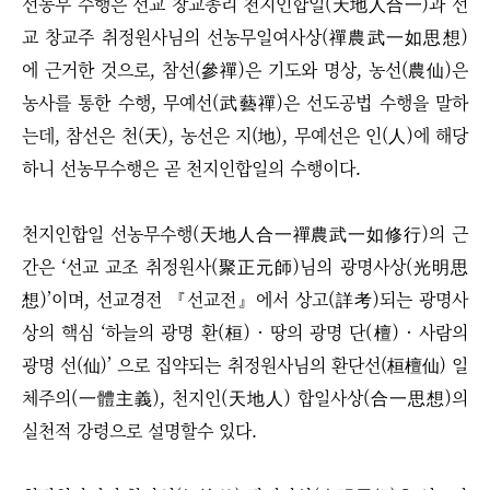
선농무 수행은 선교 창교종리 천지인합일(天地人合一)과 선
교 창교주 취정원사님의 선농무일여사상(禪農武一如思想)
에 근거한 것으로, 참선(參禪)은 기도와 명상, 농선(農仙)은
농사를 통한 수행, 무예선(武藝禪)은 선도공법 수행을 말하
는데, 참선은 천(天), 농선은 지(地), 무예선은 인(人)에 해당
하니 선농무수행은 곧 천지인합일의 수행이다.
천지인합일 선농무수행(天地人合一禪農武一如修行)의 근
간은 ‘선교 교조 취정원사(聚正元師)님의 광명사상(光明思
想)’이며, 선교경전 『선교전』에서 상고(詳考)되는 광명사
상의 핵심 ‘하늘의 광명 환(桓) · 땅의 광명 단(檀) · 사람의
광명 선(仙)’ 으로 집약되는 취정원사님의 환단선(桓檀仙) 일
체주의(一體主義), 천지인(天地人) 합일사상(合一思想)의
실천적 강령으로 설명할수 있다.