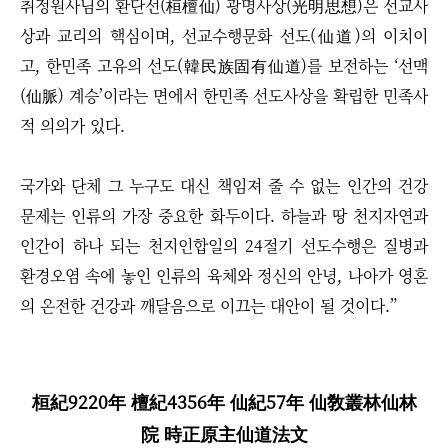
취정원사님의 환단선(桓檀仙) 광명사상(光明思想)은 선교사
상과 교리의 핵심이며, 선교수행문화 선도(仙道)의 이치이
고, 한민족 고유의 선도(韓民族固有仙道)를 보전하는 ‘선맥
(仙脈) 계승’이라는 면에서 한민족 선도사상을 확립한 민족사
적 의의가 있다.
국가와 단체 그 누구도 대신 책임져 줄 수 없는 인간의 건강
문제는 인류의 가장 중요한 화두이다. 하늘과 땅 천지자연과
인간이 하나 되는 천지인합일의 24절기 선도수행은 질병과
환경오염 속에 놓인 인류의 육체와 정신의 안녕, 나아가 영혼
의 온전한 건강과 깨달음으로 이끄는 대안이 될 것이다.”
桓紀9220年 檀紀4356年 仙紀57年 仙敎叢林仙林
院 時正原主仙道法文