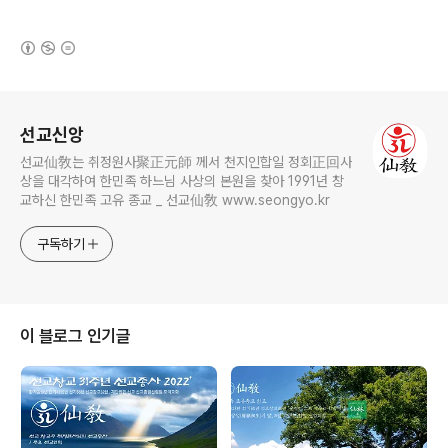
(새창열림)
로그 정보
선교신앙
선교仙敎는 취정원사聚正元師 께서 천지인합일 정회正回사
상을 대각하여 한민족 하느님 사상의 본원을 찾아 1991년 창
교하신 한민족 고유 종교 _ 선교仙敎 www.seongyo.kr
구독하기
이 블로그 인기글