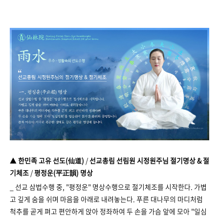
▲
한민족 고유 선도(仙道)
/
선교총림 선림원 시정원주님 절기명상 & 절
기체조
/
평정운(平正韻) 명상
_ 선교 삼법수행 중, "평정운" 명상수행으로 절기체조를 시작한다. 가볍
고 깊게 숨을 쉬며 마음을 아래로 내려놓는다. 푸른 대나무의 마디처럼
척추를 곧게 펴고 편안하게 앉아 정좌하여 두 손을 가슴 앞에 모아 "일심