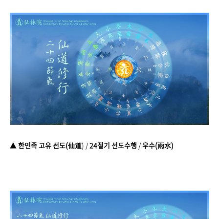
▲
한민족 고유 선도(仙道
) /
24절기 선도수행
/
우수(雨水)