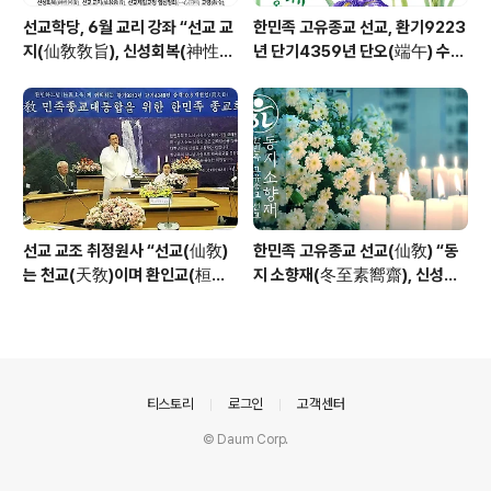
선교학당, 6월 교리 강좌 “선교 교
한민족 고유종교 선교, 환기9223
지(仙敎敎旨), 신성회복(神性回
년 단기4359년 단오(端午) 수릿
復)”_ 선기60년 선교창교36년
날 제천의식 성료 _ 창교주 취정원
열린학당
사님 신성교화법문
선교 교조 취정원사 “선교(仙敎)
한민족 고유종교 선교(仙敎) “동
는 천교(天敎)이며 환인교(桓因
지 소향재(冬至素嚮齋), 신성의
敎)이다” - 「선교학」강론
빛으로 깨어나 신성의 꽃 선화를
꽃피운다”
의안내
티스토리
로그인
고객센터
© Daum Corp.