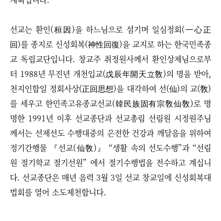
선교는 환인(桓因)을 하느님으로 섬기며 일심정회(一心正
回)를 종지로 신성회복(神性回復)을 교지로 하는 한국민족종
교 독립교단입니다. 창교주 취정원사께서 환인상제님으로부
터 1988년 무진년 개천입교(戊辰年開天立敎)의 명을 받아,
천지인합일 정회사상(正回思想)을 대각하여 선(仙)의 교(敎)
를 세우고 한민족고유종교선교(韓民族固有宗敎仙敎)로 명
명한 1991년 이후 선교종단과 선교총림 선림원 시정원주님
께서는 선제선도 수행대중의 온전한 건강과 깨달음을 위하여
정기간행물 『선교(仙敎)』 “생활 속의 선도수행”과 “선림
원 절기학교 절기선원” 에서 절기수행법을 전수하고 계십니
다. 선교종단은 매년 음력 3월 3일 선교 창교일에 신성회복대
법회를 열어 소도제천합니다.