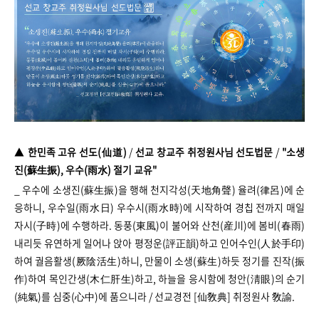
▲
한민족 고유 선도(仙道)
/
선교 창교주 취정원사님 선도법문
/
"소생
진(蘇生振), 우수(雨水) 절기 교유"
_ 우수에 소생진(蘇生振)을 행해 천지각성(天地角聲) 율려(律呂)에 순
응하니, 우수일(雨水日) 우수시(雨水時)에 시작하여 경칩 전까지 매일
자시(子時)에 수행하라. 동풍(東風)이 불어와 산천(産川)에 봄비(春雨)
내리듯 유연하게 일어나 앉아 평정운(評正韻)하고 인어수인(人於手印)
하여 궐음활생(厥陰活生)하니, 만물이 소생(蘇生)하듯 정기를 진작(振
作)하여 목인간생(木仁肝生)하고, 하늘을 응시함에 청안(淸眼)의 순기
(純氣)를 심중(心中)에 품으니라 / 선교경전 [仙敎典] 취정원사 敎諭.