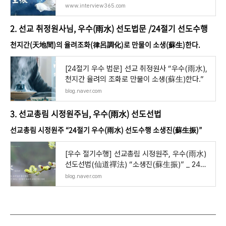
최
www.interview365.com
2. 선교 취정원사님, 우수(雨水) 선도법문 /24절기 선도수행
천지간(天地間)의 율려조화(律呂調化)로 만물이 소생(蘇生)한다.
[24절기 우수 법문] 선교 취정원사 “우수(雨水),
천지간 율려의 조화로 만물이 소생(蘇生)한다.”
blog.naver.com
3. 선교총림 시정원주님, 우수(雨水) 선도선법
선교총림 시정원주 “24절기 우수(雨水) 선도수행 소생진(蘇生振)”
[우수 절기수행] 선교총림 시정원주, 우수(雨水)
선도선법(仙道禪法) “소생진(蘇生振)” _ 24절
기
blog.naver.com