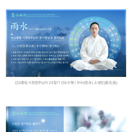
선교총림 시정원주님의 24절기 선도수행 / 우수(雨水) 소생진(蘇生振)