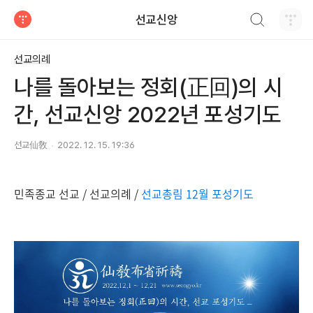
검색하기
선교신앙
티스토리
선교의례
나를 돌아보는 정회(正回)의 시
간, 선교신앙 2022년 포성기도
선교仙敎
2022. 12. 15. 19:36
민족종교 선교 / 선교의례 /
선교총림 12월 포성기도