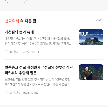
더보기
선교의례
의 다른 글
개천절의 뜻과 유래
글 내용
개천절 / 선교학당 / 취정원사 민족강좌 『개천절의 유래』
원래 개천절은 음력 10월 3일 고대古代 시월상달의 제천
의식祭天儀式에서 유래되었습니다.음력 10월 상달에 봉
10
0
2022. 10. 31.
행되었던 고구려의 동맹, 예의 무천, 삼한의 시월제와 음력
12월에 봉행한 부여의 영고 및 원구단, 환구단, 천제단, 제
천단 등은 모두 환인상제님께 천제天祭를 올리던 우리 한
민족종교 선교 취정원사, “선교와 천부경의 진
민족의 고유한 종교문화 입니다. 개천절開天節은 일제강
점기에 우리 한민족의 민족혼을 부활하기 위해, 1909년,
리” 추석 추향재 법문
글 내용
상해임시정부가 음력 10월 3일을 국경일 개천절로 정해
선교종단 재단법인 선교, 추석 한가위 맞아 “신축년 추향
경축행사를 거행했으며, 광복 이후에도 음력 10월 3일 개
재” 제천의식 봉행선교 창교주 취정원사, 추향재 법문 “선
천절을 기념했습니다. 1949년, 문교부가 위촉한 ‘개천절
교(仙敎)와 천부경(天符經)의 진리” 환기9218년 선기5
음·양력 환용심의회’가 4천여년 전의 날짜를 양력환산하는
12
0
2021. 9. 28.
5년 선교개천34년 선교창교31년(30주년) 신축년 추석
일은 불가능하다는 결론에 의해..
한가위, 선교 창교주 취정원사님의 추향재 법문과 언론보
도 내용을 실어 전합니다. _ 선교중앙종무원 ※ 본 콘텐츠는