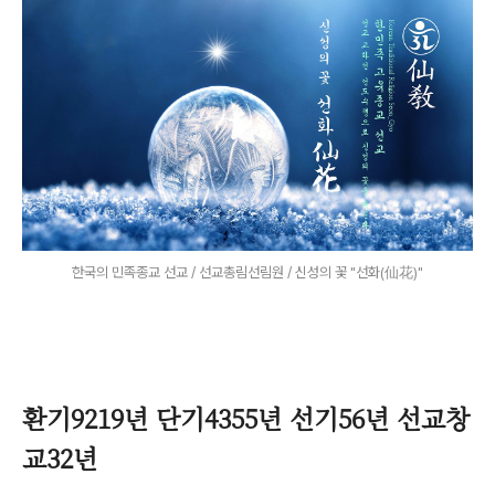
한국의 민족종교 선교 / 선교총림선림원 / 신성의 꽃 "선화(仙花)"
환기9219년 단기4355년 선기56년 선교창
교32년