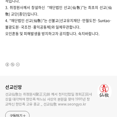
적입니다.
3. 취정원사께서 창설하신 “재단법인 선교(仙敎)”는 최초의 선교(仙
敎) 교단(종단)입니다.
4. “재단법인 선교(仙敎)”는 선불교(선교유지재단·만월도전·Suntao·
불광도원·국조전·홍익공동체)와 일체무관합니다.
오인혼동 및 피해발생을 방지하고자 공지합니다. ​​​​숙지바랍니다.
(새창열림)
로그 정보
선교신앙
선교仙敎는 취정원사聚正元師 께서 천지인합일 정회正回사
상을 대각하여 한민족 하느님 사상의 본원을 찾아 1991년 창
교하신 한민족 고유 종교 _ 선교仙敎 www.seongyo.kr
구독하기