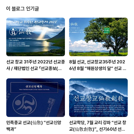
재단법인 선교 저작권과 관련합니다. 무단도용하는 유사선
교는 법적처벌을 받게됩니다. 언론보도 1. 시사매거진 htt
이 블로그 인기글
p://www.sisamagazine.co.kr/news/articleView.ht
ml?idxno=403200 언론보도 2. 인터뷰365 https://w
ww.interview365.com/news/articleView.html?id
xno=99233 ..
선교 창교 31주년 2022년 선교종
8월 선교, 선교창교35주년 202
사 / 재단법인 선교 「선교종보(仙
6년 8월 “해원상생의 달” 선교 법
敎宗譜)」 편찬
회 및 수행
민족종교 선교(仙敎) “선교신앙
선교학당, 7월 교리 강좌 “선교 창
백과”
교(仙敎創敎)”_ 선기60년 선교