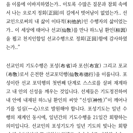
을 이룸에 이바지하였는가.. 이토록 수많은 질문과 참회 속에
서 나는 오로지 정회(正回)의 길에서 벗어남이 없었는가.. 선
교인으로써의 내 삶이 이타적(利他的)인 수행자의 삶이었는
가.. 이 세상에 태어나 선교(仙敎)를 만나 하느님 환인(桓因)
을 뵙고 천지인합일 선교수행으로 정회(正回)함에 감사하였
는가..”
선교인의 기도수행은 포성(布省)과 포선(布宣) 그리고 포교
(布敎)로서 온전한 선교포덕행(仙敎布德行)을 이룹니다. 포
성이란 선교 포덕행의 첫번째 단계로 스스로를 살펴 재계하
고 내 안의 신성을 깨우는 것입니다. 선제들은 기도정진하여
내 안에 내재된 하느님 환인의 씨앗 “신성(神性)”이 깨어나
기를 일심(一心)으로 발원해야 합니다. 포성기도는 일년 수
행의 재계인 동시에, 일년간의 기도수행을 21일간 회향하는
의미입니다. 선교인의 포성기도가 일년 기도의 빛나는 회향