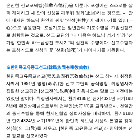
온전한 선교포덕행(仙敎布德行)을 이룬다. 포성이란 스스로를 살
펴 재계하고 내 안의 신성을 깨우워 정회(正回)하는 것으로, 내 안
에 내재된 하느님 환인의 씨앗 “신성(神性)”이 깨어나기를 일심(一
心)으로 발원한다. 포성기도는 일년간의 기도수행을 21일선정으
로 회향하는 것으로, 선교 교단의
“
내 마음속 하느님 섬기기
”
와
“
선
가정 한민족 하느님성전 모시기
”
의 실천적 수행이다. 선교수행자
는 포성기도로 신성의 꽃
“
선화(仙花)”가 피어나기를 기원한다.
※한민족고유종교선교(韓民族固有宗敎仙敎)
한민족고유종교선교(韓民族固有宗敎仙敎)는 선교 창시자 취정원
사께서 1991년 명명(命名)한 선교 교단의 공식명칭. 취정원사가
집필한 선교경전 [선교전(仙敎典)]에 처음나오는 말로 그 이전에는
없었던 말이다.
취정원사께서는 환기9185년 단기4321년 서기198
8년에 환인상제님으로부터 천부인(天符印)을 교유받으사, 천일간
의 종지수행을 통해 천지인합일 정회사상을 대각하여,, 환기9188
년 단기4324년 서기1991년에 한민족 하느님 사상의 본원을 찾아
선(仙)의 교(敎)를 세우고, [한민족 고유종교 선교]라 명명하여 선
교 창교를 선포하였다.