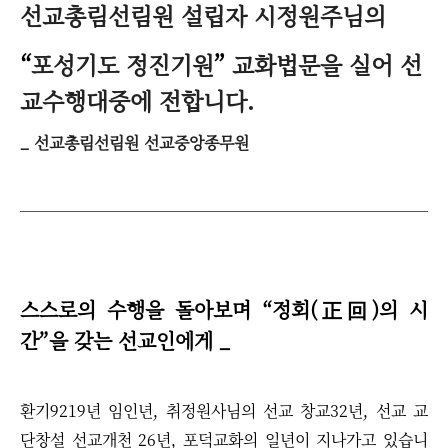
선
교총림선림원 설립자 시정원주님의
“
포성기도 정진기원
”
교화법문을 실어
선
교수행대중
에 전합니다.
_ 선교총림선림원 선교중앙종무원
스스로의 수행을 돌아보며
“
정회(正回)의 시
간
”
을 갖는 선교인에게 _
환기9219년 임인년, 취정원사님의 선교 창교32년, 선교 교
단창설 선교개천 26년, 포덕교화의 일년이 지나가고 있습니