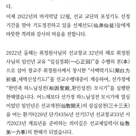
다.
이제 2022년의 마지막달 12월, 선교 교단의 포성기도 선정
기간을 맞아 기도정진하고 있을 선제선도(仙弟仙徒)들에게
따뜻한 격려와 감사의 마음을 전합니다.
2022년 올해는 취정원사님의 선교창교 32년의 해로 취정원
사님의 임인년 교유
“
일심정회(一心正回)
”
를 수행의 본(本)
으로 삼아 창교주 취정원사께서 창시한
“
사백력기도(斯白力
祈禱,새벽신성기도)
”
를 선교수행대중이 계승하여, 선가정에
“
한민족 하느님성전(桓因聖殿,환인성전) 모시기
”
를 실행한
한해였습니다. 어느해보다 선가정 하느님성전 모시기에 열심
이었던 임인년은 선교개천(仙敎開天)의 삼십삼천(三十三天)
을 여는 환기9220년 단기4356년 선기57년 선교창교33년 서
기2023년 계묘년을 준비하는 의미깊은 선교제일력사(仙敎
第一力事)의 한해가 되었습니다.