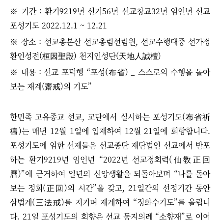
※ 기간 : 환기9219년 선기56년 선교창교32년 임인년 선교
포성기도 2022.12.1 ~ 12.21
※ 장소 : 선교총본산 선교총림선림원, 선교수행대중 선가정
환인성전(桓因聖殿) 천지인성단(天地人誠檀)
※ 내용 : 선교 포덕행 “포성(布省) _ 스스로의 수행을 돌아
보는 재계(齋戒)의 기도”
한민족 고유종교 선교, 교단에서 실시하는 포성기도(布省祈
禱)는 매년 12월 1일에 입재하여 12월 21일에 회향합니다.
포성기도에 임한 선제들은 선교종단 재단법인 선교에서 반포
하는 환기9219년 임인년 “2022년 선교정회력(仙敎正回
曆)”에 근거하여 일년의 신앙생활을 되돌아보며
“
나를 돌아
보는 정회(正回)의 시간
”을 갖고
, 21일간의 선정기간 동안
삼법계(三法戒)를 지키며 재계하여 “정화수기도”를 올립니
다. 21일 포성기도의 회향은 선교 동지의례 “소향재”로 이어