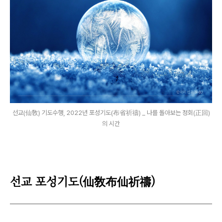
선교(仙敎) 기도수행, 2022년 포성기도(布省祈禱) _ 나를 돌아보는 정회(正回)
의 시간
선교 포성기도(
仙敎布仙祈禱
)