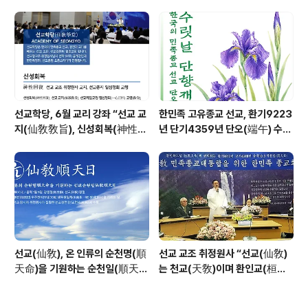
창교36년 열린학당
선교학당, 6월 교리 강좌 “선교 교
한민족 고유종교 선교, 환기9223
지(仙敎敎旨), 신성회복(神性回
년 단기4359년 단오(端午) 수릿
復)”_ 선기60년 선교창교36년
날 제천의식 성료 _ 창교주 취정원
열린학당
사님 신성교화법문
선교(仙敎), 온 인류의 순천명(順
선교 교조 취정원사 “선교(仙敎)
天命)을 기원하는 순천일(順天
는 천교(天敎)이며 환인교(桓因
日) 기념법회 / “1.9 인류의 날” 제
敎)이다” - 「선교학」강론
정반포