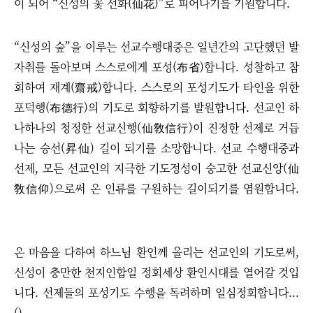
이 되어
“
신성의 꽃 선화(仙花)
”
로 피어나기를 기원합니다.
“
신성의 숲
”
을 이루는 선교수행대중은 일년간의 고단했던 발
자취를 돌아보며 스스로에게 포성(布省)합니다. 성찰하고 참
회하여 재계(齋戒)합니다. 스스로의 포성기도가 타인을 위한
포덕행(布德行)의 기도로 회향하기를 발원합니다. 선교인 하
나하나의 청정한 선교신행(仙敎信行)이 진정한 선제로 거듭
나는 승선(昇仙) 길이 되기를 소망합니다. 선교 수행대중과
선제, 모든 선교인의 지극한 기도정성이 숭고한 선교신앙(仙
敎信仰)으로써 온 인류를 구원하는 길이되기를 염원합니다.
온 마음을 다하여 하느님 환인께 올리는 선교인의 기도로써,
신성이 충만한 천지인합일 정회세상 환인시대를 열어갈 것입
니다. 선제들의 포성기도 수행을 독려하며 일심정회합니다...
()