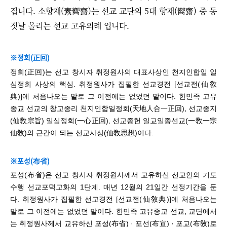
집니다. 소향재(素嚮齋)는 선교 교단의 5대 향재(嚮齋) 중 동
짓날 올리는 선교 고유의례 입니다.
※정회(正回)
정회(正回)는 선교 창시자 취정원사의 대표사상인 천지인합일 일
심정회 사상의 핵심. 취정원사가 집필한 선교경전 [선교전(仙敎
典)]에 처음나오는 말로 그 이전에는 없었던 말이다. 한민족 고유
종교 선교의 창교종리 천지인합일정회(天地人合一正回), 선교종지
(仙敎宗旨) 일심정회(一心正回), 선교종헌 일교일종선교(一敎一宗
仙敎)의 근간이 되는 선교사상(仙敎思想)이다.
※포성(布省)
포성(布省)은 선교 창시자 취정원사께서 교유하신
선교인의 기도
수행 선교포덕교화의 1단계. 매년 12월의 21일간 선정기간을 둔
다.
취정원사가 집필한 선교경전 [선교전(仙敎典)]에 처음나오는
말로 그 이전에는 없었던 말이다. 한민족 고유종교 선교, 교단에서
는
취정원사께서 교유하신 포성(布省) · 포선(布宣)
·
포교(布敎)로