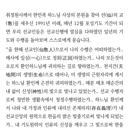
취정원사께서 한민족 하느님 사상의 본원을 찾아 선(仙)의 교
(敎)를 세우신 1991년 이래, 매년 12월 포성기도 기간이 되
면 우리 선교인들은 선교신행에 열심을 다하였던 일년의 기
도와 수행을 돌아보며 스스로에게 묻습니다.
“올 한해 선교인(仙敎人)으로서 나의 수행은 어떠하였는가..
매사에 일심(一心)으로 정회(正回)하였는가.. 나의 모든것이
오로지 환인하느님께 귀의하는 길로 향하였는가.. 천지간(天
地間)의 생명(生命)으로 태어나, 이 생명의 근원자리에 계시
는 하느님 환인께 온전히 귀의하였는가.. 매분 매초 매순간의
내 삶이 신성(神性)의 빛으로 빛나고 있었는가.. 선교 수행자
로써 청빈한 생활속에서 청정수행하였는가.. 하느님 환인께
서 나와 내 가정과 인류에 내리신 존재의리(存在義理)가 내
선교신앙의 원력으로 한올의 밝은 빛줄기로써 빛나게 되었는
가.. 내 기도원력이 인류의 신성을 깨우고 그 빛으로써 한울