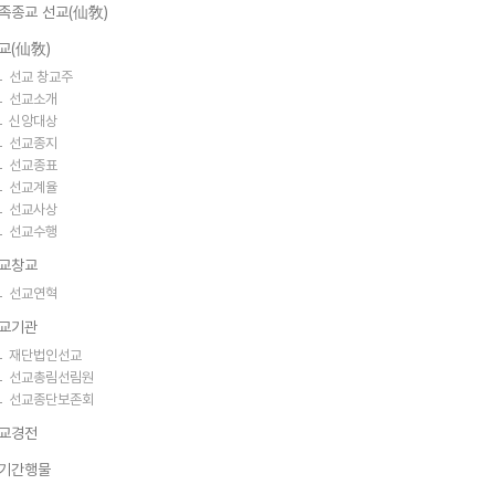
족종교 선교(仙敎)
교(仙敎)
선교 창교주
선교소개
신앙대상
선교종지
선교종표
선교계율
선교사상
선교수행
교창교
선교연혁
교기관
재단법인선교
선교총림선림원
선교종단보존회
교경전
기간행물