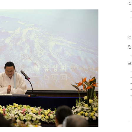
선
선
언
포