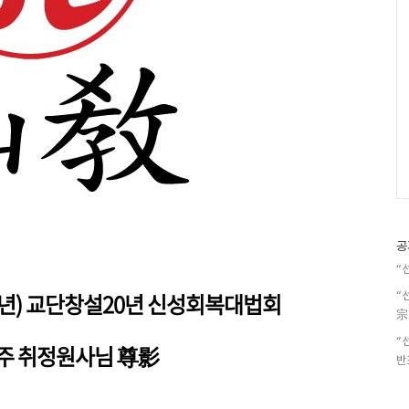
공
“
주년) 교단창설20년 신성회복대법회
“
宗
“
교주 취정원사님
尊影
반