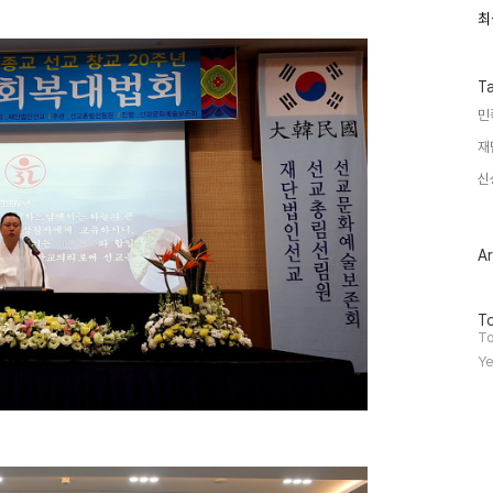
최
최
근
글
과
인
T
기
민
글
재
신
Ar
방
To
문
To
자
Ye
수