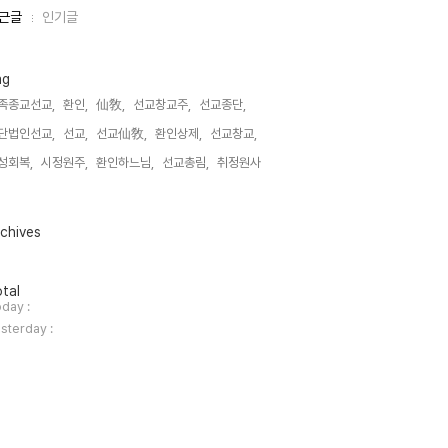
근글
인기글
ag
족종교선교,
환인,
仙敎,
선교창교주,
선교종단,
단법인선교,
선교,
선교仙敎,
환인상제,
선교창교,
성회복,
시정원주,
환인하느님,
선교총림,
취정원사,
chives
tal
day :
sterday :