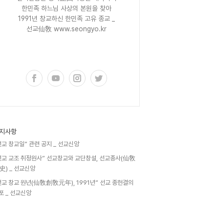
한민족 하느님 사상의 본원을 찾아
1991년 창교하신 한민족 고유 종교 _
선교仙敎 www.seongyo.kr
구독하기
지사항
선교 창교일” 관련 공지 _ 선교신앙
선교 교조 취정원사” 선교창교와 교단창설, 선교종사(仙敎
史) _ 선교신앙
선교 창교 원년(仙敎創敎元年), 1991년” 선교 종헌결의
포 _ 선교신앙