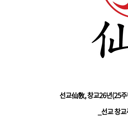
선교仙敎,
창교26년(25
_선교 창