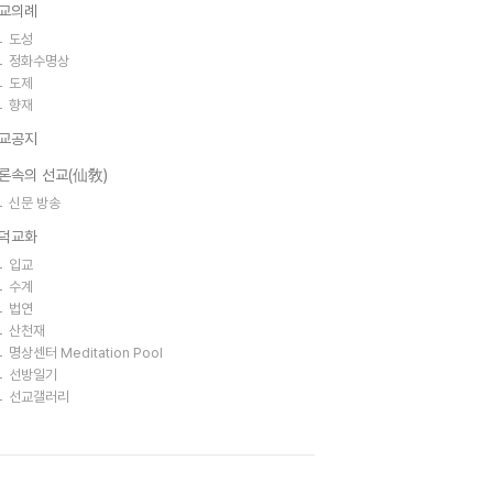
교의례
도성
정화수명상
도제
향재
교공지
론속의 선교(仙敎)
신문 방송
덕교화
입교
수계
법연
산천재
명상센터 Meditation Pool
선방일기
선교갤러리