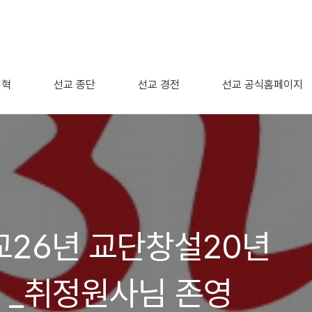
연혁
선교 종단
선교 경전
선교 공식홈페이지
교26년 교단창설20년
 _취정원사님 존영