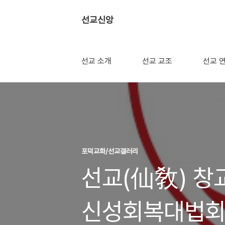
선교신앙
선교 소개
선교 교조
선교 
포덕교화/선교갤러리
선교(仙敎) 창
신성회복대법회