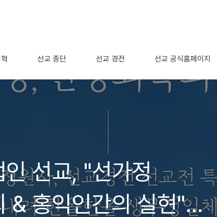
연혁
선교 종단
선교 경전
선교 공식홈페이지
인 선교, "선가정
 & 홍익인간의 실현"