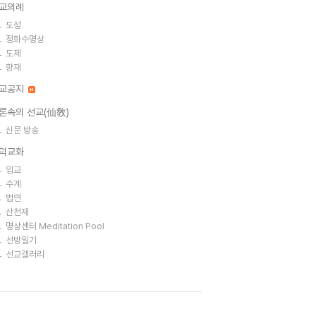
교의례
도성
정화수명상
도제
향재
교공지
론속의 선교(仙敎)
신문 방송
덕교화
입교
수계
법연
산천재
명상센터 Meditation Pool
선방일기
선교갤러리