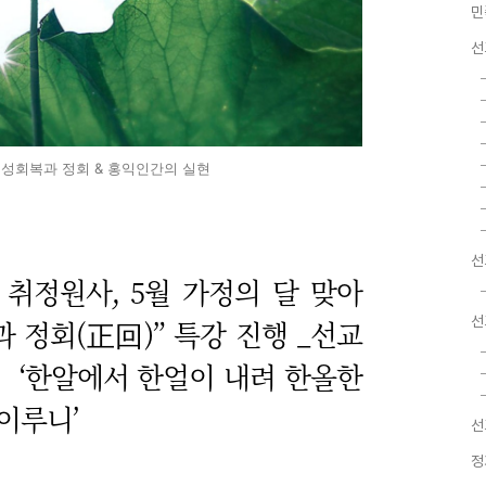
민
선
신성회복과 정회 & 홍익인간의 실현
선
취정원사, 5월 가정의 달 맞아
선
과 정회(正回)
”
특강 진행 _
선교
 ‘한알에서 한얼이 내려 한올한
이루니’
선
정