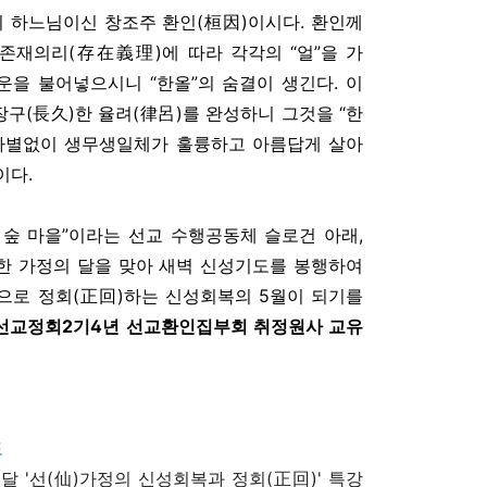
의 하느님이신 창조주 환인(桓因)이시다. 환인께
 존재의리(存在義理)에 따라 각각의 “얼”을 가
운을 불어넣으시니 “한올”의 숨결이 생긴다. 이
장구(長久)한 율려(律呂)를 완성하니 그것을 “한
나 차별없이 생무생일체가 훌륭하고 아름답게 살아
이다.
 숲 마을”이라는 선교 수행공동체 슬로건 아래,
득한 가정의 달을 맞아 새벽 신성기도를 봉행하여
원으로 정회(正回)하는 신성회복의 5월이 되기를
년 선교정회2기4년 선교환인집부회 취정원사 교유
도
 달 '선(仙)가정의 신성회복과 정회(正回)' 특강