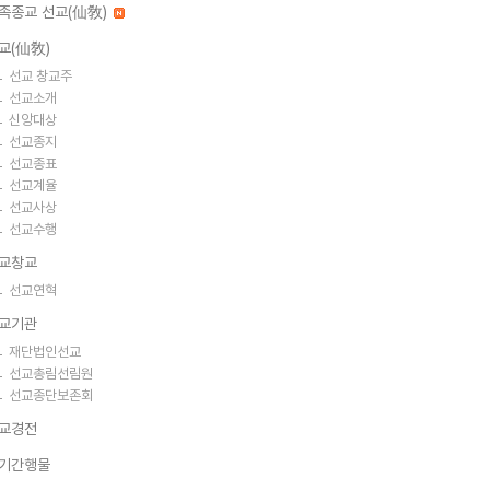
족종교 선교(仙敎)
교(仙敎)
선교 창교주
선교소개
신앙대상
선교종지
선교종표
선교계율
선교사상
선교수행
교창교
선교연혁
교기관
재단법인선교
선교총림선림원
선교종단보존회
교경전
기간행물