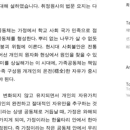
최
최
 대해 설하였습니다. 취정원사의 법문 요지는 다
근
글
과
인
T
기
공동체는 가정에서 학교 사회 국가 민족으로 점
재
글
공동체를 형성한다. 뿌리 없는 나무가 살 수 없듯
선
붕괴 위험에 이른다. 현시대 사회불안은 전통
취
어선 개인의 원자화 현상에서 원인을 찾을 수 있
의미를 상실해가는 이 시대에, 가족공동체는 책임
Ar
가족 구성원 개개인의 온전(穩全)한 자유가 중시
 된다.
방
To
문
To
자
 변화되지 않고 유지되면서 개인의 자유가치
Ye
수
 개인의 완전하고 절대적인 자유만을 추구하는 것
이라는 상생 공동체로 거듭날 때, 가정은 와해되
 가지게 되며, 가정이라는 한울타리 안에서 한마
정된다. 즉 가정이라는 작은 공동체 안에서 우리