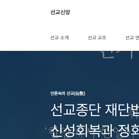
선교신앙
선교 소개
선교 교조
선교 
언론속의 선교(仙敎)
선교종단 재단법
신성회복과 정회