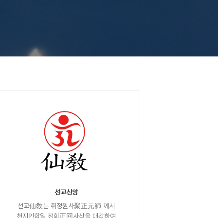
선교신앙
선교仙敎는 취정원사聚正元師 께서
천지인합일 정회正回사상을 대각하여