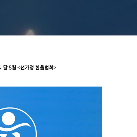
교 수행공동체
선가정 행복명상" 개최
정의 달 5월 <선가정 한울법회>