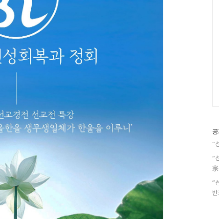
공
“
“
宗
“
반