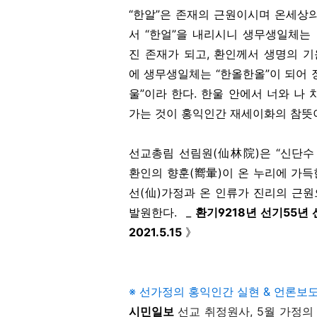
“한알”은 존재의 근원이시며 온세상
서 “한얼”을 내리시니 생무생일체는
진 존재가 되고, 환인께서 생명의 기
에 생무생일체는 “한올한올”이 되어 
울”이라 한다. 한울 안에서 너와 
가는 것이 홍익인간 재세이화의 참뜻
선교총림 선림원(仙林院)은 “신단수
환인의 향훈(嚮暈)이 온 누리에 가
선(仙)가정과 온 인류가 진리의 근
발원한다. _
환기9218년 선기55
2021.5.15
》
※ 선가정의 홍익인간 실현 & 언론보
시민일보
선교 취정원사, 5월 가정의