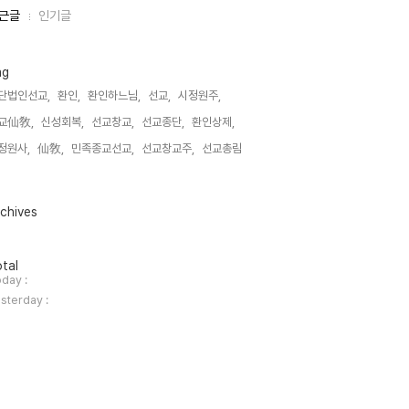
근글
인기글
ag
단법인선교,
환인,
환인하느님,
선교,
시정원주,
교仙敎,
신성회복,
선교창교,
선교종단,
환인상제,
정원사,
仙敎,
민족종교선교,
선교창교주,
선교총림,
chives
tal
day :
sterday :