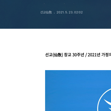
영상교화 _ 선
선교仙敎
2021. 5. 23. 02:02
신단수숲마을 "
선교(仙敎) 창교 30주년 / 2021년 가