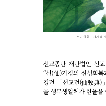
선교 仙敎 _ 선가정 
선교종단 재단법인 선교 
“
선(仙)가정의 신성회복
경전 「선교전(仙敎典)」
올 생무생일체가 한울을 