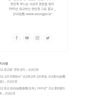
한민족 하느님 사상의 본원을 찾아
1991년 창교하신 한민족 고유 종교 _
선교仙敎 www.seongyo.kr
구독하기
지사항
선교 창교일” 관련 공지 _ 선교신앙
선교 교조 취정원사” 선교창교와 교단창설, 선교종사(仙敎
史) _ 선교신앙
선교 창교 원년(仙敎創敎元年), 1991년” 선교 종헌결의
포 _ 선교신앙