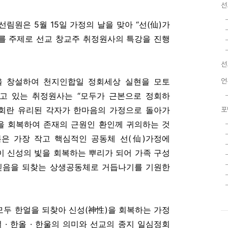
선
림원은 5월 15일 가정의 날을 맞아 “선(仙)가
”를 주제로 선교 창교주 취정원사의 특강을 진행
선
을 창설하여 천지인합일 정회세상 실현을 모토
언
고 있는 취정원사는 “모두가 근본으로 정회하
정회란 유리된 각자가 한마음의 가정으로 돌아가
포
성을 회복하여 존재의 근원인 환인께 귀의하는 것
은 가장 작고 핵심적인 공동체 선(仙)가정에
이 신성의 빛을 회복하는 뿌리가 되어 가족 구성
믿음을 되찾는 상생공동체로 거듭나기를 기원한
모두 한얼을 되찾아 신성(神性)을 회복하는 가정
얼 · 한올 · 한울의 의미와 선교의 종지 일심정회