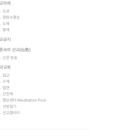
교의례
도성
정화수명상
도제
향재
교공지
론속의 선교(仙敎)
신문 방송
덕교화
입교
수계
법연
산천재
명상센터 Meditation Pool
선방일기
선교갤러리