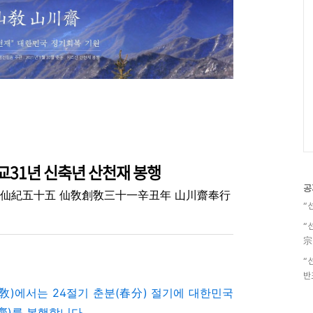
교31년 신축년 산천재 봉행
공
 仙紀五十五 仙敎創敎三十一辛丑年 山川齋奉行
“
“
宗
“
반
敎)에서는 24절기 춘분(春分) 절기에 대한민국
齋)를 봉행합니다.