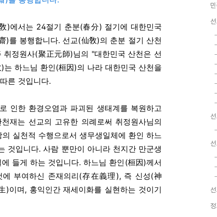
민
선
敎)에서는 24절기 춘분(春分) 절기에 대한민국
齋)를 봉행합니다.
선교(仙敎)의 춘분 절기 산천
주 취정원사(聚正元師)님의 "대한민국 산천은 선
敎)는 하느님 환인(桓因)의 나라 대한민국 산천을
 따른 것입니다.
로 인한 환경오염과 파괴된 생태계를 복원하고
선
산천재는 선교의 고유한 의례로써 취정원사님의
의 실천적 수행으로서 생무생일체에 환인 하느
선
키는 것입니다. 사람 뿐만이 아니라 천지간 만군생
길에 들게 하는 것입니다. 하느님 환인(桓因)께서
것에 부여하신 존재의리(存在義理), 즉 신성(神
相生)이며, 홍익인간 재세이화를 실현하는 것이기
선
정