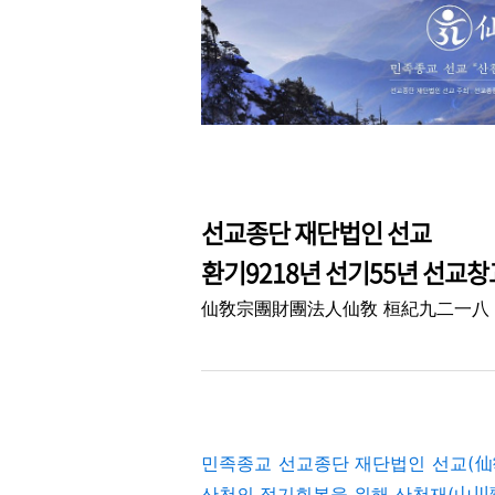
선교종단 재단법인 선교
환기9218년 선기55년 선교창
仙敎宗團財團法人仙敎 桓紀九二一八
민족종교 선교종단 재단법인 선교(仙
산천의 정기회복을 위해 산천재(山川