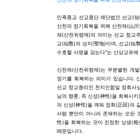
민족종교 선교종단 재단법인 선교(仙
산천의 정기회복을 위해 산천재(山川
재(산천위령제)의 의미는 선교 창교
교(仙敎)의 성지(聖地)이며, 선교(仙
수호할 사명을 갖는다"는 산상교유에
산천재(산천위령제)는 무분별한 개발
정기를 회복하는 의미가 있습니다. 
선교 창교종리인 천지인합일 정회사상
님의 향훈, 즉 신성(神性)을 회복시
의 신성(神性)을 깨워 정회(正回)의 
사람 뿐만이 아니라 존재하는 모든 
性)을 회복하는 것이 진정한 상생(
때문입니다.