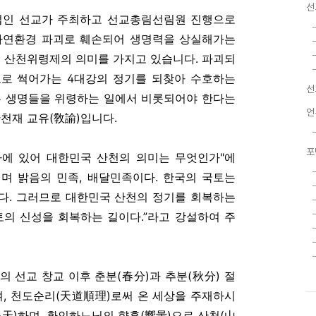
선
법인 선교가 주최하고 선교총림선림원 진행으로
자연환경 파괴로 훼손되어 생명력을 상실해가는
는 산천위령제의 의미를 가지고 있습니다. 파괴되
로 썩어가는 4대강의 정기를 되찾아 수호하는
선
은 생명들을 위령하는 일에서 비롯되어야 한다는
언
천재 교유(敎諭)입니다.
포
에 있어 대한민국 산천의 의미는 무엇인가"에
며 밝음의 민족, 배달민족이다. 한국의 국토는
다. 그러므로 대한민국 산천의 정기를 회복하는
토의 신성을 회복하는 길이다.”라고 강설하여 주
의 선교 창교 이후 춘분(春分)과 추분(秋分) 절
여, 천도순리(天道順理)로써 온 세상을 주재하시
天)하며, 환인하느님의 향훈(嚮暈)으로 산천(山