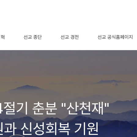
연혁
선교 종단
선교 경전
선교 공식홈페이지
4절기 춘분 "산천재"
원과 신성회복 기원