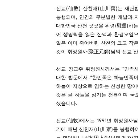
선교(仙敎) 산천재(山川齋)는 재단
봉행되며, 인간의 무분별한 개발과 
대한민국 산천 곳곳을 위령(慰靈)하
어 생명력을 잃은 산맥과 환경오염으
일은 이미 죽어버린 산천의 크고 작
것이 취정원사(聚正元師)님의 선교 산
선교 창교주 취정원사께서는 "민족사
대한 법문에
서 “한민족은 하늘민족이
하늘이 지상으로 임하는 신성한 땅이
것은 곧 하늘을 섬기는 천륜이며 국
셨습니다.
선교(仙敎)에서는 1991년 취정원사님
기에 매년 산천재(山川齋)를 봉행하
는 환인하느님(桓因上帝)님께 제천(祭