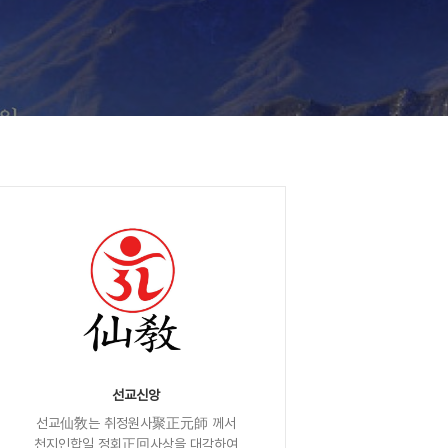
선교신앙
선교仙敎는 취정원사聚正元師 께서
천지인합일 정회正回사상을 대각하여