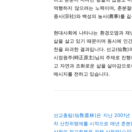
역행하지 않으려는 노력이며, 춘분절
종사(宗社)와 백성의 농사(農事)를 
현대사회에 나타나는 환경오염과 재난
삶을 살고 있기 때문이며 동시에 인
천을 파괴한 결과입니다. 선교(仙敎)
시정원주(時正原主)님의 주재로 진행
고 자연과 조화로운 삶을 살아감으로
메시지를 전하고 있습니다.
선교총림(仙敎叢林)은 지난 2001
차 산천위령제를 시작으로 매년 춘분(
산천의 정기회복을 위해 산천재(山川