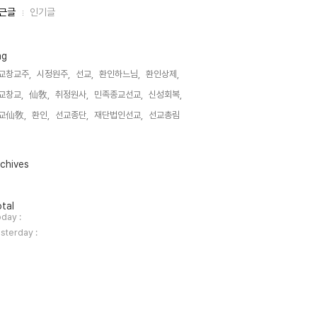
근글
인기글
ag
교창교주,
시정원주,
선교,
환인하느님,
환인상제,
교창교,
仙敎,
취정원사,
민족종교선교,
신성회복,
교仙敎,
환인,
선교종단,
재단법인선교,
선교총림,
chives
tal
day :
sterday :