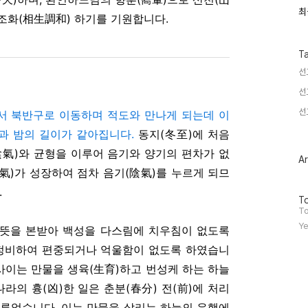
최
최
생조화(相生調和) 하기를 기원합니다.
근
글
과
인
T
기
선
글
선
선
에서 북반구로 이동하며 적도와 만나게 되는데 이
낮과 밤의 길이가 같아집니다.
동지(冬至)에 처음
陰氣)와 균형을 이루어 음기와 양기의 편차가 없
Ar
陽氣)가 성장하여 점차 음기(陰氣)를 누르게 되므
.
방
To
문
To
자
Ye
뜻을 본받아 백성을 다스림에 치우침이 없도록
수
정비하여 편중되거나 억울함이 없도록 하였습니
 사이는 만물을 생육(生育)하고 번성케 하는 하늘
라의 흉(凶)한 일은 춘분(春分) 전(前)에 처리
미루었습니다. 이는 만물을 살리는 하늘의 운행에