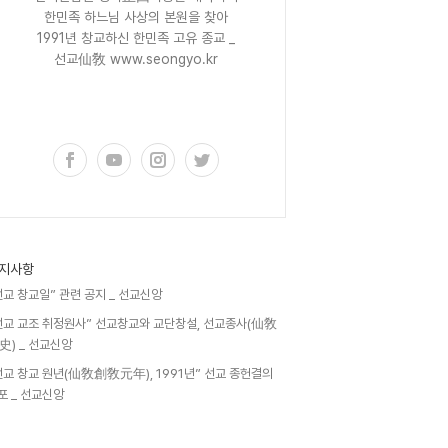
한민족 하느님 사상의 본원을 찾아
1991년 창교하신 한민족 고유 종교 _
선교仙敎 www.seongyo.kr
구독하기
지사항
선교 창교일” 관련 공지 _ 선교신앙
선교 교조 취정원사” 선교창교와 교단창설, 선교종사(仙敎
史) _ 선교신앙
선교 창교 원년(仙敎創敎元年), 1991년” 선교 종헌결의
포 _ 선교신앙