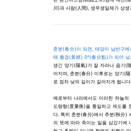
川)과 사람(人間), 생무생일체가 상
춘분(春分)이 되면, 태양이 남반구
때 황경(黃經) 0°(春分點)가 되어 
생긴 양기(陽氣)가 잘 자라나 음기(
어지며, 춘분(春分) 이후로는 양기(
로 점차 낮의 길이가 길어지게 됩니다
예로부터 나라에서도 이러한 하늘의 
도량형(度量衡)을 통일하고 제도를 
다. 특히 춘분(春分)에서 추분(秋分)
의 뜻에 따라 죽이는 일을 삼갔기에 나
하고 춘분이 지나면 형벌의 집행도 