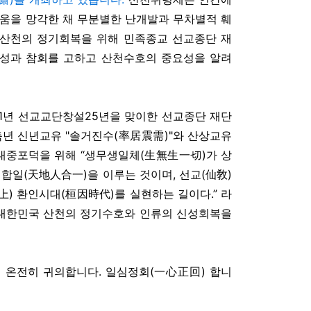
마움을 망각한 채 무분별한 난개발과 무차별적 훼
산천의 정기회복을 위해 민족종교 선교종단 재
성과 참회를 고하고 산천수호의 중요성을 알려
교31년 선교교단창설25년을 맞이한 선교종단 재단
축년 신년교유 "솔거진수(率居震需)"와 산상교유
 대중포덕을 위해 “생무생일체(生無生一切)가 상
합일(天地人合一)을 이루는 것이며, 선교(仙敎)
) 환인시대(桓因時代)를 실현하는 길이다.” 라
 대한민국 산천의 정기수호와 인류의 신성회복을
온전히 귀의합니다. 일심정회(一心正回) 합니