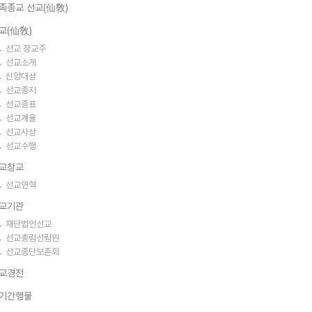
족종교 선교(仙敎)
교(仙敎)
선교 창교주
선교소개
신앙대상
선교종지
선교종표
선교계율
선교사상
선교수행
교창교
선교연혁
교기관
재단법인선교
선교총림선림원
선교종단보존회
교경전
기간행물