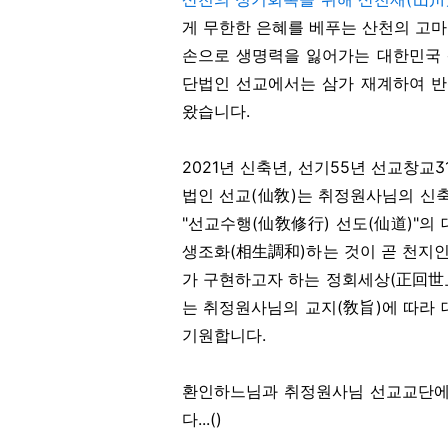
게 무한한 은혜를 베푸는 산천의 고
손으로 생명력을 잃어가는 대한민국 
단법인 선교에서는 삼가 재계하여 반
왔습니다.
2021년 신축년, 선기55년 선교창
법인 선교(仙敎)는 취정원사님의 신
"선교수행(仙敎修行) 선도(仙道)"의
생조화(相生調和)하는 것이 곧 천지인
가 구현하고자 하는 정회세상(正回世上
는 취정원사님의 교지(敎旨)에 따라
기원합니다.
환인하느님과 취정원사님 선교교단에 
다...()